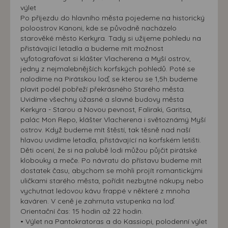
výlet
Po příjezdu do hlavního města pojedeme na historický
poloostrov Kanoni, kde se původně nacházelo
starověké město Kerkyra. Tady si užijeme pohledu na
přistávající letadla a budeme mít možnost
vyfotografovat si klášter Vlacherena a Myší ostrov,
jedny z nejmalebnějších korfských pohledů. Poté se
nalodíme na Pirátskou loď, se kterou se 1,5h budeme
plavit podél pobřeží překrásného Starého města.
Uvidíme všechny úžasné a slavné budovy města
Kerkyra - Starou a Novou pevnost, Faliraki, Garitsa,
palác Mon Repo, klášter Vlacherena i světoznámý Myší
ostrov. Když budeme mít štěstí, tak těsně nad naší
hlavou uvidíme letadla, přistávající na korfském letišti.
Děti ocení, že si na palubě lodi můžou půjčit pirátské
klobouky a meče. Po návratu do přístavu budeme mít
dostatek času, abychom se mohli projít romantickými
uličkami starého města, pořídit nezbytné nákupy nebo
vychutnat ledovou kávu frappé v některé z mnoha
kaváren. V ceně je zahrnuta vstupenka na loď.
Orientační čas: 15 hodin až 22 hodin.
• Výlet na Pantokratoras a do Kassiopi, polodenní výlet