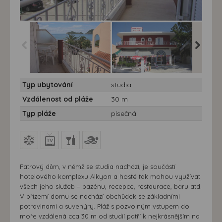
Studia Lola - 10/11 nocí -
Studia Lola - 10/11 nocí -
Studia L
Typ ubytování
studia
Studia Lola - Řecko,
Studia Lola - Řecko,
Studia L
Korfu
Korfu
Korfu
Vzdálenost od pláže
30 m
Typ pláže
písečná
Patrový dům, v němž se studia nachází, je součástí
hotelového komplexu Alkyon a hosté tak mohou využívat
všech jeho služeb – bazénu, recepce, restaurace, baru atd.
V přízemí domu se nachází obchůdek se základními
potravinami a suvenýry. Pláž s pozvolným vstupem do
moře vzdálená cca 30 m od studií patří k nejkrásnějším na