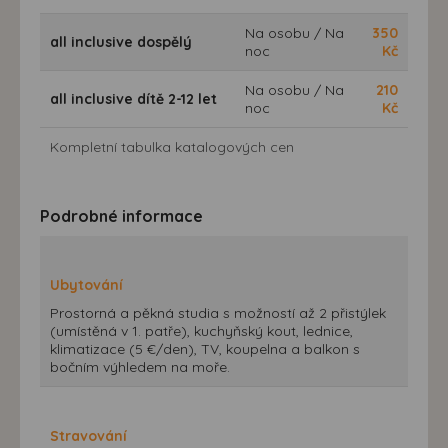
Na osobu / Na
350
all inclusive dospělý
noc
Kč
Na osobu / Na
210
all inclusive dítě 2-12 let
noc
Kč
Kompletní tabulka katalogových cen
Podrobné informace
Ubytování
Prostorná a pěkná studia s možností až 2 přistýlek
(umístěná v 1. patře), kuchyňský kout, lednice,
klimatizace (5 €/den), TV, koupelna a balkon s
bočním výhledem na moře.
Stravování