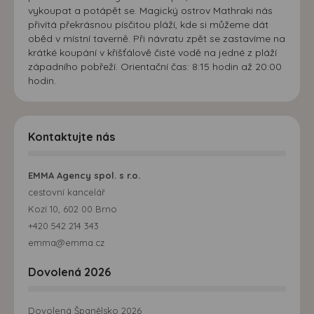
vykoupat a potápět se. Magický ostrov Mathraki nás
přivítá překrásnou písčitou pláží, kde si můžeme dát
oběd v místní taverně. Při návratu zpět se zastavíme na
krátké koupání v křišťálově čisté vodě na jedné z pláží
západního pobřeží. Orientační čas: 8:15 hodin až 20:00
hodin.
Kontaktujte nás
EMMA Agency spol. s r.o.
cestovní kancelář
Kozí 10, 602 00 Brno
+420 542 214 343
emma@emma.cz
Dovolená 2026
Dovolená Španělsko 2026