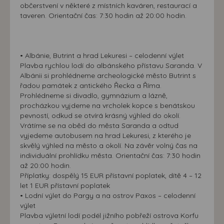
občerstvení v některé z místních kaváren, restaurací a
taveren. Orientační čas: 7:30 hodin až 20:00 hodin.
• Albánie, Butrint a hrad Lekuresi – celodenní výlet
Plavba rychlou lodí do albánského přístavu Saranda. V
Albánii si prohlédneme archeologické město Butrint s
řadou památek z antického Řecka a Říma.
Prohlédneme si divadlo, gymnázium a lázně,
procházkou vyjdeme na vrcholek kopce s benátskou
pevností, odkud se otvírá krásný výhled do okolí.
Vrátíme se na oběd do města Saranda a odtud
vyjedeme autobusem na hrad Lekuresi, z kterého je
skvělý výhled na město a okolí. Na závěr volný čas na
individuální prohlídku města. Orientační čas: 7:30 hodin
až 20:00 hodin.
Příplatky: dospělý 15 EUR přístavní poplatek, dítě 4 – 12
let 1 EUR přístavní poplatek
• Lodní výlet do Pargy a na ostrov Paxos – celodenní
výlet
Plavba výletní lodí podél jižního pobřeží ostrova Korfu