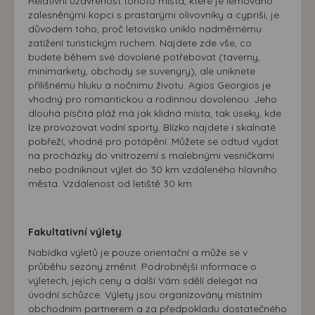
Relativní uzavřenost tohoto místa, které je lemováno
zalesněnými kopci s prastarými olivovníky a cypriši, je
důvodem toho, proč letovisko uniklo nadměrnému
zatížení turistickým ruchem. Najdete zde vše, co
budete během své dovolené potřebovat (taverny,
minimarkety, obchody se suvenýry), ale uniknete
přílišnému hluku a nočnímu životu. Agios Georgios je
vhodný pro romantickou a rodinnou dovolenou. Jeho
dlouhá písčitá pláž má jak klidná místa, tak úseky, kde
lze provozovat vodní sporty. Blízko najdete i skalnaté
pobřeží, vhodné pro potápění. Můžete se odtud vydat
na procházky do vnitrozemí s malebnými vesničkami
nebo podniknout výlet do 30 km vzdáleného hlavního
města. Vzdálenost od letiště 30 km.
Fakultativní výlety
Nabídka výletů je pouze orientační a může se v
průběhu sezóny změnit. Podrobnější informace o
výletech, jejich ceny a další Vám sdělí delegát na
úvodní schůzce. Výlety jsou organizovány místním
obchodním partnerem a za předpokladu dostatečného