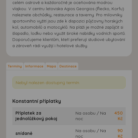
celém ostrově a každoročně je oceňována modrou
vlajkou. V centru letoviska Agios Georgios (Řecko, Korfu)
naleznete obchůdky, restaurace a taverny. Pro milovníky
sportovního vyžití jsou zde k dispozici půjčovny horských
kol, automobilů a motocyklů. Na pláži je možné zapůjčit si
šlapadlo, loďku nebo využít široké nabídky vodních sportů.
Doporučujeme klientům, kteří preferují studiové ubytování
a zároveň rádi využijí i hotelové služby.
Termíny
Informace
Mapa
Destinace
Nebyl nalezen dostupný termín.
Konstantní příplatky
Příplatek za
Na osobu / Na
450
jednolůžkový pokoj
noc
Kč
Na osobu / Na
90
snídaně
noc
Kč