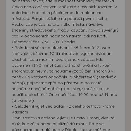
na ostrov Paxos, zde je možnost prohlídky městečka
Gaios nebo občerstvení v některé z místních taveren. V
poledních hodinách přeplujeme do malebného
městečka Parga, ležícího na pobřeží pevninského
Řecka, zde je čas na prohlídku města, návštěvu
zříceniny středověkého hradu, koupání, nákup suvenýrů
atd. V odpoledních hodinách návrat lodí na Korfu.
Orientační čas: 7:30 -20:00 hodin.
• Polodenní výlet na plachetnici 45 ft pro 8-12 osob
Náš výlet začneme 90 ti minutovou výukou ovládání
plachetnice a mezitím doplujeme k zátoce, kde
budeme mít 90 minut čas na šnorchlování a ti, kteří
šnorchlovat neumí, to naučíme (zapůjčení šnorchlů v
ceně). Po krátkém odpočinku a občerstvení (sendvič a
nápoj), pojedeme zpět do přístavu a po cestě
necháme nové námořníky, aby si vyzkoušeli, co se
naučili o plachtění. Orientační čas: 14.00 hod až 19 hod
(a transfer)
• Celodenní výlet Sea Safari - z celého ostrova kromě
Kassiopi
První zastávka našeho výletu je Porto Timoni, dvojitá
pláž, kde zůstaneme přibližně 40 minut. Poté se
přesuneme na malý ostrov Diaplo, kde se můžeme