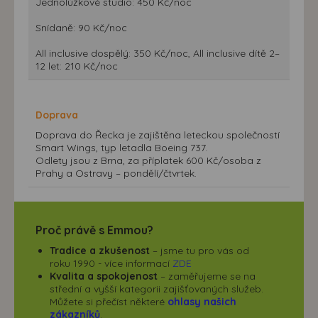
Jednolůžkové studio: 450 Kč/noc
Snídaně: 90 Kč/noc
All inclusive dospělý: 350 Kč/noc, All inclusive dítě 2–
12 let: 210 Kč/noc
Doprava
Doprava do Řecka je zajištěna leteckou společností
Smart Wings, typ letadla Boeing 737.
Odlety jsou z Brna, za příplatek 600 Kč/osoba z
Prahy a Ostravy – pondělí/čtvrtek.
Proč právě s Emmou?
Tradice a zkušenost
– jsme tu pro vás od
roku 1990 - více informací
ZDE
Kvalita a spokojenost
– zaměřujeme se na
střední a vyšší kategorii zajišťovaných služeb.
Můžete si přečíst některé
ohlasy našich
zákazníků
.