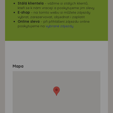
Stálá klientela
– vážíme si stálých klientů,
kteří se k nám vracejí a poskytujeme jim slevy
E-shop
– na tomto webu si můžete zájezdy
vybrat, zarezervovat, objednat i zaplatit
Online sleva
– při přihlášení zájezdu online
poskytujeme na
vybrané zájezdy
Mapa