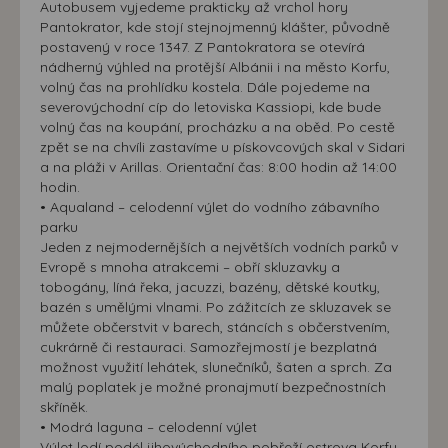
Autobusem vyjedeme prakticky až vrchol hory
Pantokrator, kde stojí stejnojmenný klášter, původně
postavený v roce 1347. Z Pantokratora se otevírá
nádherný výhled na protější Albánii i na město Korfu,
volný čas na prohlídku kostela. Dále pojedeme na
severovýchodní cíp do letoviska Kassiopi, kde bude
volný čas na koupání, procházku a na oběd. Po cestě
zpět se na chvíli zastavíme u pískovcových skal v Sidari
a na pláži v Arillas. Orientační čas: 8:00 hodin až 14:00
hodin.
• Aqualand – celodenní výlet do vodního zábavního
parku
Jeden z nejmodernějších a největších vodních parků v
Evropě s mnoha atrakcemi – obří skluzavky a
tobogány, líná řeka, jacuzzi, bazény, dětské koutky,
bazén s umělými vlnami. Po zážitcích ze skluzavek se
můžete občerstvit v barech, stáncích s občerstvením,
cukrárně či restauraci. Samozřejmostí je bezplatná
možnost využití lehátek, slunečníků, šaten a sprch. Za
malý poplatek je možné pronajmutí bezpečnostních
skříněk.
• Modrá laguna – celodenní výlet
Výlet lodí podél jihovýchodního pobřeží ostrova Korfu