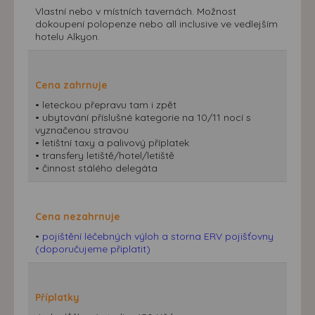
Vlastní nebo v místních tavernách. Možnost
dokoupení polopenze nebo all inclusive ve vedlejším
hotelu Alkyon.
Cena zahrnuje
• leteckou přepravu tam i zpět
• ubytování příslušné kategorie na 10/11 nocí s
vyznačenou stravou
• letištní taxy a palivový příplatek
• transfery letiště/hotel/letiště
• činnost stálého delegáta
Cena nezahrnuje
•
pojištění léčebných výloh a storna ERV pojišťovny
(doporučujeme připlatit)
Příplatky