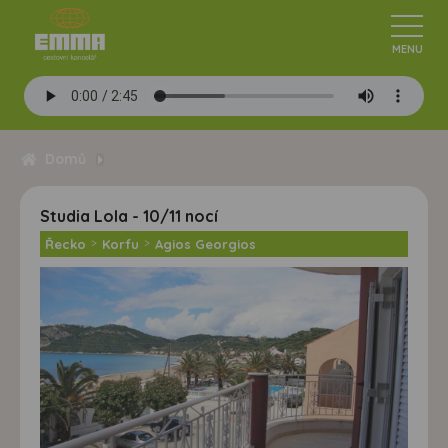
Domů
Studia Lola - 10/11 nocí
Řecko
>
Korfu
>
Agios Georgios