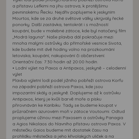
a přístavu Lefkimi na jihu ostrova, k protějšímu
pevninskému Řecku. Nejdřív poplujeme k jeskyním
Mourtos, kde se za druhé světové války ukrývaly řecké
ponorky. Další zastávka, tentokrát i s možností
koupání, bude v malebné zátoce, kde byl natočený film
„Modrá laguna“. Naše plavba dál pokračuje mezi
mnoha malými ostrůvky do přímořské vesnice Sivota,
kde budete mít dvě hodiny volno na prozkoumání
letoviska, koupání, nakupování či občerstvení.
Orientační čas: 7:30 hodin až 20:00 hodin.
• Lodní výlet na Paxos a Antipaxos, jeskyně – celodenní
výlet
Plavba výletní lodí podél jižního pobřeží ostrova Korfu
na západní pobřeží ostrova Paxos, kde jsou
impozantní skály a jeskyně. Doplujeme až k ostrůvku
Antipaxos, který je kvůli barvě moře a písku
přirovnáván ke Karibiku. Tady se budeme koupat v
průzračném azurovém moři v zátoce Voutoumi. Odtud
proplujeme úžinou mezi Paxosem a ostrůvky Panagia
a Agios Nikolaos do hlavního přístavu ostrova Paxos. V
městečku Gaios budeme mít dostatek času na
prohlídku městečka a jeho křivolakých uliček a na