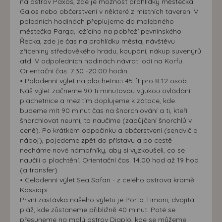
na ostrov Paxos, zde je možnost prohlídky městečka
Gaios nebo občerstvení v některé z místních taveren. V
poledních hodinách přeplujeme do malebného
městečka Parga, ležícího na pobřeží pevninského
Řecka, zde je čas na prohlídku města, návštěvu
zříceniny středověkého hradu, koupání, nákup suvenýrů
atd. V odpoledních hodinách návrat lodí na Korfu.
Orientační čas: 7:30 -20:00 hodin.
• Polodenní výlet na plachetnici 45 ft pro 8-12 osob
Náš výlet začneme 90 ti minutovou výukou ovládání
plachetnice a mezitím doplujeme k zátoce, kde
budeme mít 90 minut čas na šnorchlování a ti, kteří
šnorchlovat neumí, to naučíme (zapůjčení šnorchlů v
ceně). Po krátkém odpočinku a občerstvení (sendvič a
nápoj), pojedeme zpět do přístavu a po cestě
necháme nové námořníky, aby si vyzkoušeli, co se
naučili o plachtění. Orientační čas: 14.00 hod až 19 hod
(a transfer)
• Celodenní výlet Sea Safari - z celého ostrova kromě
Kassiopi
První zastávka našeho výletu je Porto Timoni, dvojitá
pláž, kde zůstaneme přibližně 40 minut. Poté se
přesuneme na malý ostrov Diaplo, kde se můžeme