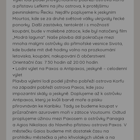
a přístavu Lefkimi na jihu ostrova, k protějšímu
pevninskému Řecku. Nejdřív poplujeme k jeskyním
Mourtos, kde se za druhé světové války ukrývaly řecké
ponorky. Další zastávka, tentokrát i s možností
koupání, bude v malebné zátoce, kde byl natočený film
„Modrá laguna“. Naše plavba dál pokračuje mezi
mnoha malými ostrůvky do přímořské vesnice Sivota,
kde budete mít dvě hodiny volno na prozkoumání
letoviska, koupání, nakupování či občerstvení.
Orientační čas: 7:30 hodin až 20:00 hodin.
• Lodní výlet na Paxos a Antipaxos, jeskyně – celodenní
výlet
Plavba výletní lodí podél jižního pobřeží ostrova Korfu
na západní pobřeží ostrova Paxos, kde jsou
impozantní skály a jeskyně. Doplujeme až k ostrůvku
Antipaxos, který je kvůli barvě moře a písku
přirovnáván ke Karibiku. Tady se budeme koupat v
průzračném azurovém moři v zátoce Voutoumi. Odtud
proplujeme úžinou mezi Paxosem a ostrůvky Panagia
a Agios Nikolaos do hlavního přístavu ostrova Paxos. V
městečku Gaios budeme mít dostatek času na
prohlídku městečka a jeho křivolakých uliček a na