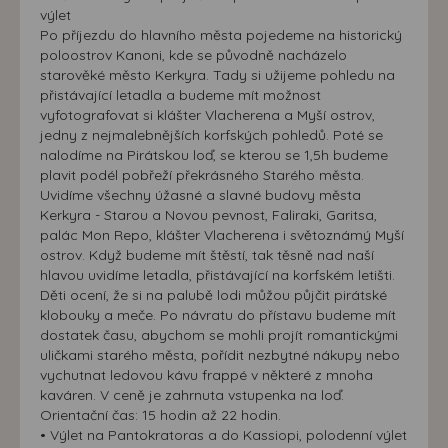
výlet
Po příjezdu do hlavního města pojedeme na historický
poloostrov Kanoni, kde se původně nacházelo
starověké město Kerkyra. Tady si užijeme pohledu na
přistávající letadla a budeme mít možnost
vyfotografovat si klášter Vlacherena a Myší ostrov,
jedny z nejmalebnějších korfských pohledů. Poté se
nalodíme na Pirátskou loď, se kterou se 1,5h budeme
plavit podél pobřeží překrásného Starého města.
Uvidíme všechny úžasné a slavné budovy města
Kerkyra - Starou a Novou pevnost, Faliraki, Garitsa,
palác Mon Repo, klášter Vlacherena i světoznámý Myší
ostrov. Když budeme mít štěstí, tak těsně nad naší
hlavou uvidíme letadla, přistávající na korfském letišti.
Děti ocení, že si na palubě lodi můžou půjčit pirátské
klobouky a meče. Po návratu do přístavu budeme mít
dostatek času, abychom se mohli projít romantickými
uličkami starého města, pořídit nezbytné nákupy nebo
vychutnat ledovou kávu frappé v některé z mnoha
kaváren. V ceně je zahrnuta vstupenka na loď.
Orientační čas: 15 hodin až 22 hodin.
• Výlet na Pantokratoras a do Kassiopi, polodenní výlet