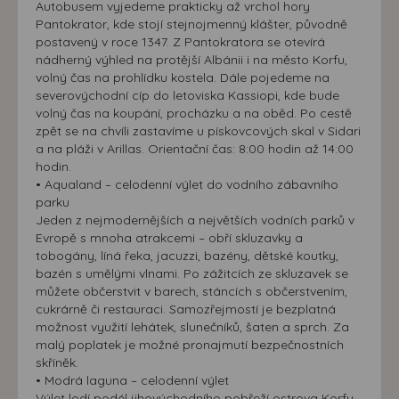
Autobusem vyjedeme prakticky až vrchol hory
Pantokrator, kde stojí stejnojmenný klášter, původně
postavený v roce 1347. Z Pantokratora se otevírá
nádherný výhled na protější Albánii i na město Korfu,
volný čas na prohlídku kostela. Dále pojedeme na
severovýchodní cíp do letoviska Kassiopi, kde bude
volný čas na koupání, procházku a na oběd. Po cestě
zpět se na chvíli zastavíme u pískovcových skal v Sidari
a na pláži v Arillas. Orientační čas: 8:00 hodin až 14:00
hodin.
• Aqualand – celodenní výlet do vodního zábavního
parku
Jeden z nejmodernějších a největších vodních parků v
Evropě s mnoha atrakcemi – obří skluzavky a
tobogány, líná řeka, jacuzzi, bazény, dětské koutky,
bazén s umělými vlnami. Po zážitcích ze skluzavek se
můžete občerstvit v barech, stáncích s občerstvením,
cukrárně či restauraci. Samozřejmostí je bezplatná
možnost využití lehátek, slunečníků, šaten a sprch. Za
malý poplatek je možné pronajmutí bezpečnostních
skříněk.
• Modrá laguna – celodenní výlet
Výlet lodí podél jihovýchodního pobřeží ostrova Korfu