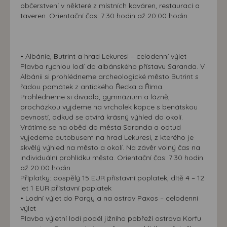
občerstvení v některé z místních kaváren, restaurací a
taveren. Orientační čas: 7:30 hodin až 20:00 hodin.
• Albánie, Butrint a hrad Lekuresi – celodenní výlet
Plavba rychlou lodí do albánského přístavu Saranda. V
Albánii si prohlédneme archeologické město Butrint s
řadou památek z antického Řecka a Říma.
Prohlédneme si divadlo, gymnázium a lázně,
procházkou vyjdeme na vrcholek kopce s benátskou
pevností, odkud se otvírá krásný výhled do okolí.
Vrátíme se na oběd do města Saranda a odtud
vyjedeme autobusem na hrad Lekuresi, z kterého je
skvělý výhled na město a okolí. Na závěr volný čas na
individuální prohlídku města. Orientační čas: 7:30 hodin
až 20:00 hodin.
Příplatky: dospělý 15 EUR přístavní poplatek, dítě 4 – 12
let 1 EUR přístavní poplatek
• Lodní výlet do Pargy a na ostrov Paxos – celodenní
výlet
Plavba výletní lodí podél jižního pobřeží ostrova Korfu