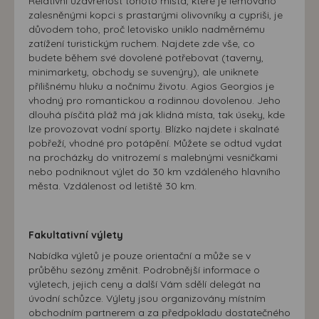
Relativní uzavřenost tohoto místa, které je lemováno
zalesněnými kopci s prastarými olivovníky a cypriši, je
důvodem toho, proč letovisko uniklo nadměrnému
zatížení turistickým ruchem. Najdete zde vše, co
budete během své dovolené potřebovat (taverny,
minimarkety, obchody se suvenýry), ale uniknete
přílišnému hluku a nočnímu životu. Agios Georgios je
vhodný pro romantickou a rodinnou dovolenou. Jeho
dlouhá písčitá pláž má jak klidná místa, tak úseky, kde
lze provozovat vodní sporty. Blízko najdete i skalnaté
pobřeží, vhodné pro potápění. Můžete se odtud vydat
na procházky do vnitrozemí s malebnými vesničkami
nebo podniknout výlet do 30 km vzdáleného hlavního
města. Vzdálenost od letiště 30 km.
Fakultativní výlety
Nabídka výletů je pouze orientační a může se v
průběhu sezóny změnit. Podrobnější informace o
výletech, jejich ceny a další Vám sdělí delegát na
úvodní schůzce. Výlety jsou organizovány místním
obchodním partnerem a za předpokladu dostatečného