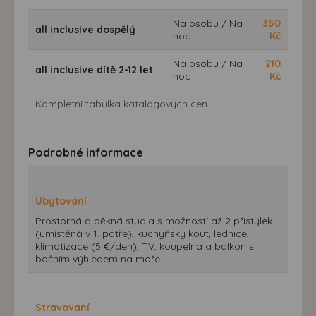
Na osobu / Na
350
all inclusive dospělý
noc
Kč
Na osobu / Na
210
all inclusive dítě 2-12 let
noc
Kč
Kompletní tabulka katalogových cen
Podrobné informace
Ubytování
Prostorná a pěkná studia s možností až 2 přistýlek
(umístěná v 1. patře), kuchyňský kout, lednice,
klimatizace (5 €/den), TV, koupelna a balkon s
bočním výhledem na moře.
Stravování