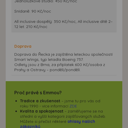
Jednolůžkové studio: 450 Kč/noc
Snídaně: 90 Kč/noc
All inclusive dospělý: 350 Kč/noc, All inclusive dítě 2–
12 let: 210 Kč/noc
Doprava
Doprava do Řecka je zajištěna leteckou společností
Smart Wings, typ letadla Boeing 737.
Odlety jsou z Brna, za příplatek 600 Kč/osoba z
Prahy a Ostravy – pondělí/pondělí.
Proč právě s Emmou?
Tradice a zkušenost
– jsme tu pro vás od
roku 1990 - více informací
ZDE
Kvalita a spokojenost
– zaměřujeme se na
střední a vyšší kategorii zajišťovaných služeb.
Můžete si přečíst některé
ohlasy našich
zákazníků
.