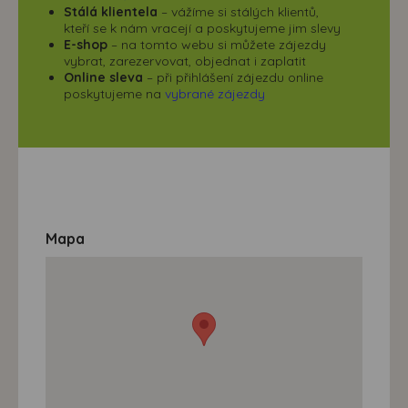
Stálá klientela
– vážíme si stálých klientů,
kteří se k nám vracejí a poskytujeme jim slevy
E-shop
– na tomto webu si můžete zájezdy
vybrat, zarezervovat, objednat i zaplatit
Online sleva
– při přihlášení zájezdu online
poskytujeme na
vybrané zájezdy
Mapa