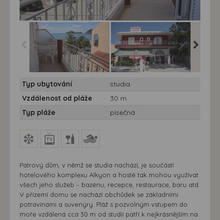
Studia Lola - 7 nocí -
Studia Lola - 7 nocí -
Studia Lo
Typ ubytování
studia
Studia Lola - Řecko,
Studia Lola - Řecko,
Studia L
Korfu
Korfu
Korfu
Vzdálenost od pláže
30 m
Typ pláže
písečná
Patrový dům, v němž se studia nachází, je součástí
hotelového komplexu Alkyon a hosté tak mohou využívat
všech jeho služeb – bazénu, recepce, restaurace, baru atd.
V přízemí domu se nachází obchůdek se základními
potravinami a suvenýry. Pláž s pozvolným vstupem do
moře vzdálená cca 30 m od studií patří k nejkrásnějším na