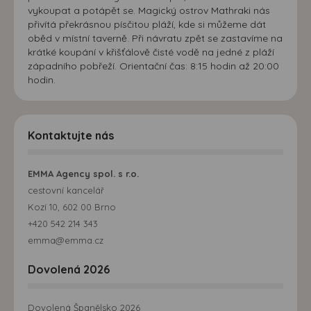
vykoupat a potápět se. Magický ostrov Mathraki nás
přivítá překrásnou písčitou pláží, kde si můžeme dát
oběd v místní taverně. Při návratu zpět se zastavíme na
krátké koupání v křišťálově čisté vodě na jedné z pláží
západního pobřeží. Orientační čas: 8:15 hodin až 20:00
hodin.
Kontaktujte nás
EMMA Agency spol. s r.o.
cestovní kancelář
Kozí 10, 602 00 Brno
+420 542 214 343
emma@emma.cz
Dovolená 2026
Dovolená Španělsko 2026