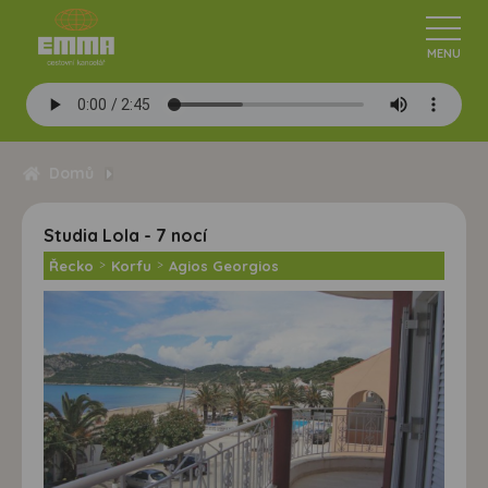
Domů
Studia Lola - 7 nocí
Řecko
>
Korfu
>
Agios Georgios