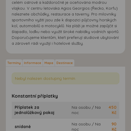
celém ostrově a každoročně je oceňována modrou
vlajkou. V centru letoviska Agios Georgios (Řecko, Korfu)
naleznete obchůdky, restaurace a taverny. Pro milovníky
sportovního vyžití jsou zde k dispozici půjčovny horských
kol, automobilů a motocyklů. Na pláži je možné zapůjčit si
šlapadlo, loďku nebo využít široké nabídky vodních sportů.
Doporučujeme klientům, kteří preferují studiové ubytování
a zároveň rádi využijí i hotelové služby.
Termíny
Informace
Mapa
Destinace
Nebyl nalezen dostupný termín.
Konstantní příplatky
Příplatek za
Na osobu / Na
450
jednolůžkový pokoj
noc
Kč
Na osobu / Na
90
snídaně
noc
Kč