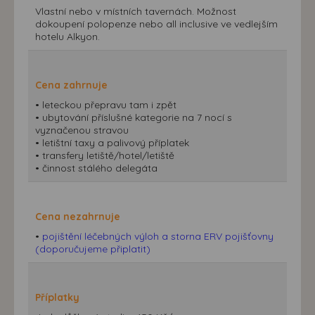
Vlastní nebo v místních tavernách. Možnost
dokoupení polopenze nebo all inclusive ve vedlejším
hotelu Alkyon.
Cena zahrnuje
• leteckou přepravu tam i zpět
• ubytování příslušné kategorie na 7 nocí s
vyznačenou stravou
• letištní taxy a palivový příplatek
• transfery letiště/hotel/letiště
• činnost stálého delegáta
Cena nezahrnuje
•
pojištění léčebných výloh a storna ERV pojišťovny
(doporučujeme připlatit)
Příplatky