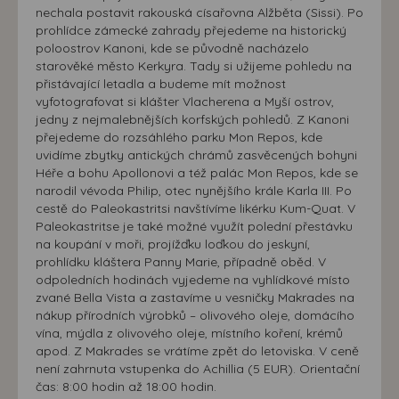
souhlasu, nedojde k zobrazování obsahu a reklam
nechala postavit rakouská císařovna Alžběta (Sissi). Po
prohlídce zámecké zahrady přejedeme na historický
přizpůsobených Vašim zájmům.
poloostrov Kanoni, kde se původně nacházelo
starověké město Kerkyra. Tady si užijeme pohledu na
přistávající letadla a budeme mít možnost
vyfotografovat si klášter Vlacherena a Myší ostrov,
jedny z nejmalebnějších korfských pohledů. Z Kanoni
přejedeme do rozsáhlého parku Mon Repos, kde
uvidíme zbytky antických chrámů zasvěcených bohyni
Héře a bohu Apollonovi a též palác Mon Repos, kde se
narodil vévoda Philip, otec nynějšího krále Karla III. Po
cestě do Paleokastritsi navštívíme likérku Kum-Quat. V
Paleokastritse je také možné využít polední přestávku
na koupání v moři, projížďku loďkou do jeskyní,
prohlídku kláštera Panny Marie, případně oběd. V
odpoledních hodinách vyjedeme na vyhlídkové místo
zvané Bella Vista a zastavíme u vesničky Makrades na
nákup přírodních výrobků – olivového oleje, domácího
vína, mýdla z olivového oleje, místního koření, krémů
apod. Z Makrades se vrátíme zpět do letoviska. V ceně
není zahrnuta vstupenka do Achillia (5 EUR). Orientační
čas: 8:00 hodin až 18:00 hodin.