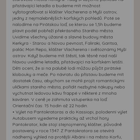
přistávající letadla a budeme mít možnost
vyfotografovat si klášter Vlacherena a Myší ostrov,
jedny z nejmalebnějších korfských pohledů. Poté se
nalodíme na Pirátskou loď, se kterou se 1,5h budeme
plavit podél pobřeží překrásného Starého města.
Uvidíme všechny úžasné a slavné budovy města
Kerkyra - Starou a Novou pevnost, Faliraki, Garitsa,
palác Mon Repo, klášter Vlacherena i světoznámý Myší
ostrov. Když budeme mít štěstí, tak těsně nad naší
hlavou uvidíme letadla, přistávající na korfském letišti.
Děti ocení, že si na palubě lodi můžou půjčit pirátské
klobouky a meče. Po návratu do přístavu budeme mít
dostatek času, abychom se mohli projít romantickými
uličkami starého města, pořídit nezbytné nákupy nebo
vychutnat ledovou kávu frappé v některé z mnoha
kaváren. V ceně je zahrnuta vstupenka na loď.
Orientační čas: 15 hodin až 22 hodin.
• Výlet na Pantokratoras a do Kassiopi, polodenní výlet
Autobusem vyjedeme prakticky až vrchol hory
Pantokrator, kde stojí stejnojmenný klášter, původně
postavený v roce 1347. Z Pantokratora se otevírá
nádherný výhled na protější Albánii i na město Korfu,