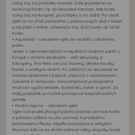
volný čas na prohlídku kostela. Dále pojedeme na
severovýchodní cíp do letoviska Kassiopi, kde bude
volný čas na koupání, procházku a na oběd. Po cestě
zpět se na chvíli zastavíme u pískovcových skal v Sidari
a na pláži v Arillas. Orientační čas: 8:00 hodin až 14:00
hodin.
• Aqualand – celodenní výlet do vodního zábavního
parku
Jeden z nejmodernějších a největších vodních parků v
Evropě s mnoha atrakcemi – obří skluzavky a
tobogány, líná řeka, jacuzzi, bazény, dětské koutky,
bazén s umělými vlnami. Po zážitcích ze skluzavek se
můžete občerstvit v barech, stáncích s občerstvením,
cukrárně či restauraci. Samozřejmostí je bezplatná
možnost využití lehátek, slunečníků, šaten a sprch. Za
malý poplatek je možné pronajmutí bezpečnostních
skříněk.
• Modrá laguna – celodenní výlet
Výlet lodí podél jihovýchodního pobřeží ostrova Korfu
a přístavu Lefkimi na jihu ostrova, k protějšímu
pevninskému Řecku. Nejdřív poplujeme k jeskyním
Mourtos, kde se za druhé světové války ukrývaly řecké