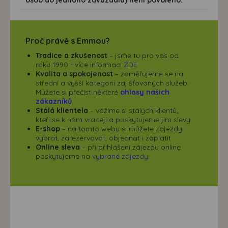
Proč právě s Emmou?
Tradice a zkušenost
– jsme tu pro vás od
roku 1990 - více informací
ZDE
Kvalita a spokojenost
– zaměřujeme se na
střední a vyšší kategorii zajišťovaných služeb.
Můžete si přečíst některé
ohlasy našich
zákazníků
.
Stálá klientela
– vážíme si stálých klientů,
kteří se k nám vracejí a poskytujeme jim slevy
E-shop
– na tomto webu si můžete zájezdy
vybrat, zarezervovat, objednat i zaplatit
Online sleva
– při přihlášení zájezdu online
poskytujeme na
vybrané zájezdy