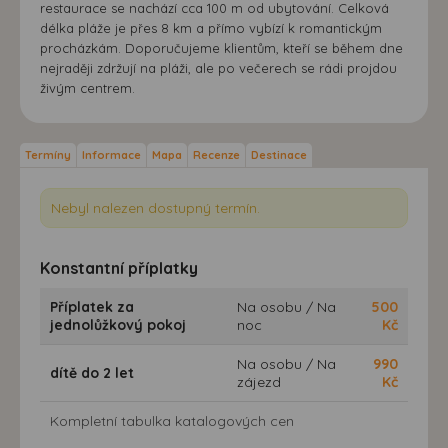
restaurace se nachází cca 100 m od ubytování. Celková
délka pláže je přes 8 km a přímo vybízí k romantickým
procházkám. Doporučujeme klientům, kteří se během dne
nejraději zdržují na pláži, ale po večerech se rádi projdou
živým centrem.
Termíny
Informace
Mapa
Recenze
Destinace
Nebyl nalezen dostupný termín.
Konstantní příplatky
Příplatek za
Na osobu / Na
500
jednolůžkový pokoj
noc
Kč
Na osobu / Na
990
dítě do 2 let
zájezd
Kč
Kompletní tabulka katalogových cen