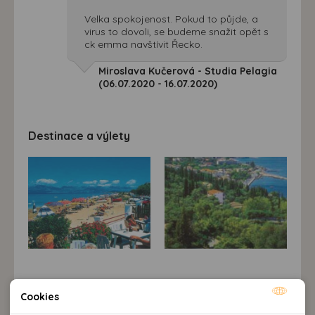
Velka spokojenost. Pokud to půjde, a
virus to dovoli, se budeme snažit opět s
ck emma navštívit Řecko.
Miroslava Kučerová - Studia Pelagia
(06.07.2020 - 16.07.2020)
Destinace a výlety
Cookies
Popis destinace
Nutné cookies