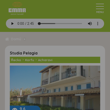
Domů
Studia Pelagia
Řecko
>
Korfu
>
Acharavi
9,6