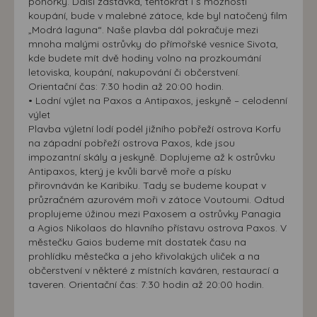
ponorky. Další zastávka, tentokrát i s možností
koupání, bude v malebné zátoce, kde byl natočený film
„Modrá laguna“. Naše plavba dál pokračuje mezi
mnoha malými ostrůvky do přímořské vesnice Sivota,
kde budete mít dvě hodiny volno na prozkoumání
letoviska, koupání, nakupování či občerstvení.
Orientační čas: 7:30 hodin až 20:00 hodin.
• Lodní výlet na Paxos a Antipaxos, jeskyně – celodenní
výlet
Plavba výletní lodí podél jižního pobřeží ostrova Korfu
na západní pobřeží ostrova Paxos, kde jsou
impozantní skály a jeskyně. Doplujeme až k ostrůvku
Antipaxos, který je kvůli barvě moře a písku
přirovnáván ke Karibiku. Tady se budeme koupat v
průzračném azurovém moři v zátoce Voutoumi. Odtud
proplujeme úžinou mezi Paxosem a ostrůvky Panagia
a Agios Nikolaos do hlavního přístavu ostrova Paxos. V
městečku Gaios budeme mít dostatek času na
prohlídku městečka a jeho křivolakých uliček a na
občerstvení v některé z místních kaváren, restaurací a
taveren. Orientační čas: 7:30 hodin až 20:00 hodin.