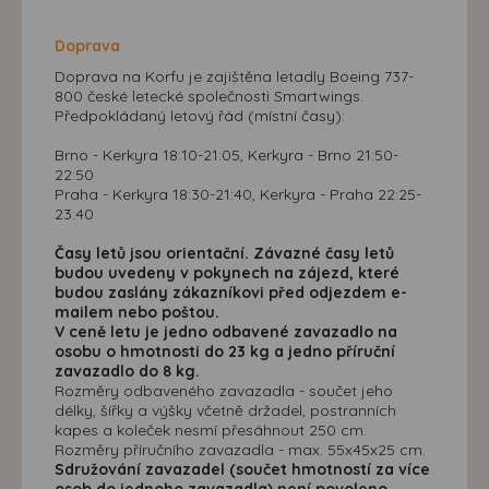
Doprava
Doprava na Korfu je zajištěna letadly Boeing 737-
800 české letecké společnosti Smartwings.
Předpokládaný letový řád (místní časy):
Brno - Kerkyra 18:10-21:05, Kerkyra - Brno 21:50-
22:50
Praha - Kerkyra 18:30-21:40, Kerkyra - Praha 22:25-
23:40
Časy letů jsou orientační. Závazné časy letů
budou uvedeny v pokynech na zájezd, které
budou zaslány zákazníkovi před odjezdem e-
mailem nebo poštou.
V ceně letu je jedno odbavené zavazadlo na
osobu o hmotnosti do 23 kg a jedno příruční
zavazadlo do 8 kg.
Rozměry odbaveného zavazadla - součet jeho
délky, šířky a výšky včetně držadel, postranních
kapes a koleček nesmí přesáhnout 250 cm.
Rozměry příručního zavazadla - max. 55x45x25 cm.
Sdružování zavazadel (součet hmotností za více
osob do jednoho zavazadla) není povoleno.