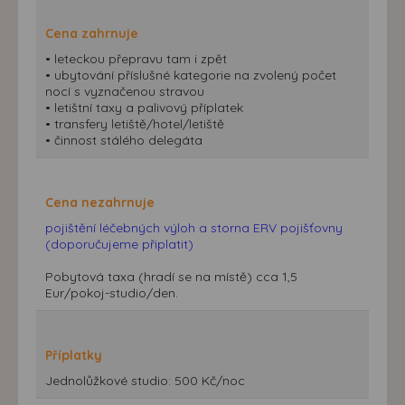
Cena zahrnuje
• leteckou přepravu tam i zpět
• ubytování příslušné kategorie na zvolený počet
nocí s vyznačenou stravou
• letištní taxy a palivový příplatek
• transfery letiště/hotel/letiště
• činnost stálého delegáta
Cena nezahrnuje
pojištění léčebných výloh a storna ERV pojišťovny
(doporučujeme připlatit)
Pobytová taxa (hradí se na místě) cca 1,5
Eur/pokoj-studio/den.
Příplatky
Jednolůžkové studio: 500 Kč/noc