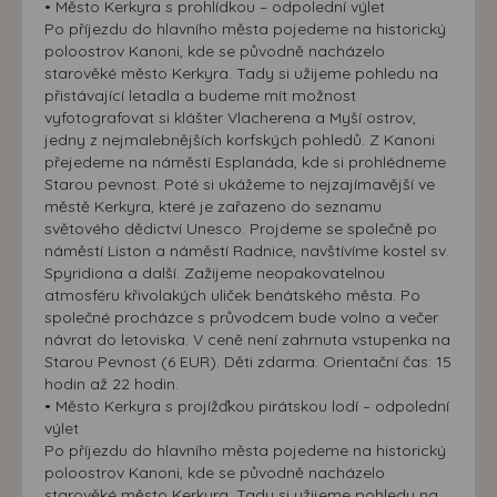
• Město Kerkyra s prohlídkou – odpolední výlet
Po příjezdu do hlavního města pojedeme na historický
poloostrov Kanoni, kde se původně nacházelo
starověké město Kerkyra. Tady si užijeme pohledu na
přistávající letadla a budeme mít možnost
vyfotografovat si klášter Vlacherena a Myší ostrov,
jedny z nejmalebnějších korfských pohledů. Z Kanoni
přejedeme na náměstí Esplanáda, kde si prohlédneme
Starou pevnost. Poté si ukážeme to nejzajímavější ve
městě Kerkyra, které je zařazeno do seznamu
světového dědictví Unesco. Projdeme se společně po
náměstí Liston a náměstí Radnice, navštívíme kostel sv.
Spyridiona a další. Zažijeme neopakovatelnou
atmosféru křivolakých uliček benátského města. Po
společné procházce s průvodcem bude volno a večer
návrat do letoviska. V ceně není zahrnuta vstupenka na
Starou Pevnost (6 EUR). Děti zdarma. Orientační čas: 15
hodin až 22 hodin.
• Město Kerkyra s projížďkou pirátskou lodí – odpolední
výlet
Po příjezdu do hlavního města pojedeme na historický
poloostrov Kanoni, kde se původně nacházelo
starověké město Kerkyra. Tady si užijeme pohledu na