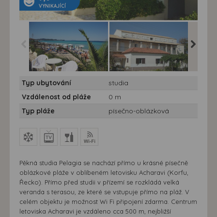
VYNIKAJÍCÍ
Studia Pelagia - studia
Studia Pelagia - studia
Studia P
Typ ubytování
studia
Pelagia - Řecko, Korfu
Pelagia - Řecko, Korfu
Pelagia 
Vzdálenost od pláže
0 m
Typ pláže
písečno-oblázková
Pěkná studia Pelagia se nachází přímo u krásné písečně
oblázkové pláže v oblíbeném letovisku Acharavi (Korfu,
Řecko). Přímo před studii v přízemí se rozkládá velká
veranda s terasou, ze které se vstupuje přímo na pláž. V
celém objektu je možnost Wi Fi připojení zdarma. Centrum
letoviska Acharavi je vzdáleno cca 500 m, nejbližší