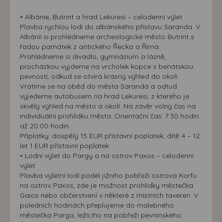
• Albánie, Butrint a hrad Lekuresi – celodenní výlet
Plavba rychlou lodí do albánského přístavu Saranda. V
Albánii si prohlédneme archeologické město Butrint s
řadou památek z antického Řecka a Říma.
Prohlédneme si divadlo, gymnázium a lázně,
procházkou vyjdeme na vrcholek kopce s benátskou
pevností, odkud se otvírá krásný výhled do okolí.
Vrátíme se na oběd do města Saranda a odtud
vyjedeme autobusem na hrad Lekuresi, z kterého je
skvělý výhled na město a okolí. Na závěr volný čas na
individuální prohlídku města. Orientační čas: 7:30 hodin
až 20:00 hodin.
Příplatky: dospělý 15 EUR přístavní poplatek, dítě 4 – 12
let 1 EUR přístavní poplatek
• Lodní výlet do Pargy a na ostrov Paxos – celodenní
výlet
Plavba výletní lodí podél jižního pobřeží ostrova Korfu
na ostrov Paxos, zde je možnost prohlídky městečka
Gaios nebo občerstvení v některé z místních taveren. V
poledních hodinách přeplujeme do malebného
městečka Parga, ležícího na pobřeží pevninského