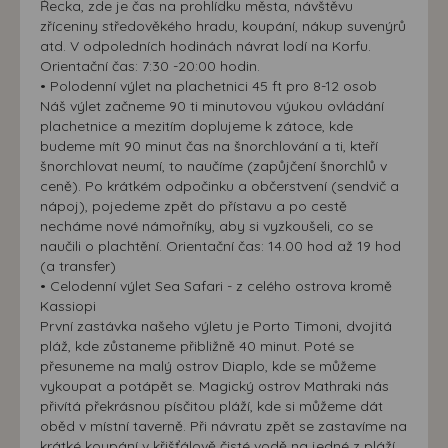
Řecka, zde je čas na prohlídku města, návštěvu
zříceniny středověkého hradu, koupání, nákup suvenýrů
atd. V odpoledních hodinách návrat lodí na Korfu.
Orientační čas: 7:30 -20:00 hodin.
• Polodenní výlet na plachetnici 45 ft pro 8-12 osob
Náš výlet začneme 90 ti minutovou výukou ovládání
plachetnice a mezitím doplujeme k zátoce, kde
budeme mít 90 minut čas na šnorchlování a ti, kteří
šnorchlovat neumí, to naučíme (zapůjčení šnorchlů v
ceně). Po krátkém odpočinku a občerstvení (sendvič a
nápoj), pojedeme zpět do přístavu a po cestě
necháme nové námořníky, aby si vyzkoušeli, co se
naučili o plachtění. Orientační čas: 14.00 hod až 19 hod
(a transfer)
• Celodenní výlet Sea Safari - z celého ostrova kromě
Kassiopi
První zastávka našeho výletu je Porto Timoni, dvojitá
pláž, kde zůstaneme přibližně 40 minut. Poté se
přesuneme na malý ostrov Diaplo, kde se můžeme
vykoupat a potápět se. Magický ostrov Mathraki nás
přivítá překrásnou písčitou pláží, kde si můžeme dát
oběd v místní taverně. Při návratu zpět se zastavíme na
krátké koupání v křišťálově čisté vodě na jedné z pláží