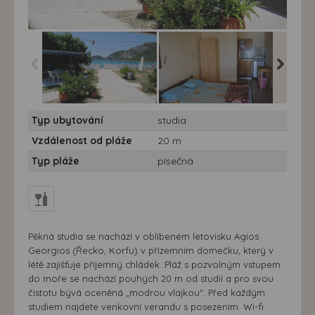
Studia White House
Studia White House
Studia 
Typ ubytování
studia
Vzdálenost od pláže
20 m
Typ pláže
písečná
Pěkná studia se nachází v oblíbeném letovisku Agios
Georgios (Řecko, Korfu) v přízemním domečku, který v
létě zajišťuje příjemný chládek. Pláž s pozvolným vstupem
do moře se nachází pouhých 20 m od studií a pro svou
čistotu bývá oceněná „modrou vlajkou“. Před každým
studiem najdete venkovní verandu s posezením. Wi-fi