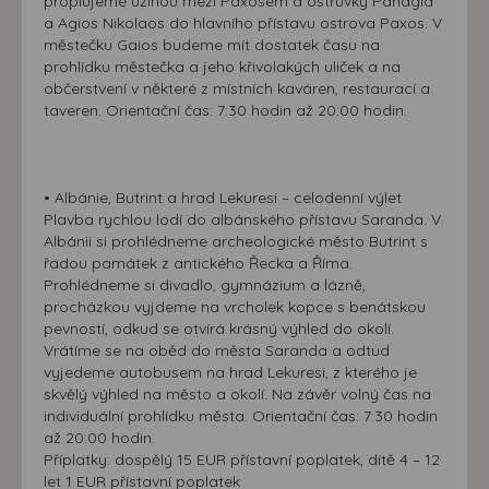
proplujeme úžinou mezi Paxosem a ostrůvky Panagia
a Agios Nikolaos do hlavního přístavu ostrova Paxos. V
městečku Gaios budeme mít dostatek času na
prohlídku městečka a jeho křivolakých uliček a na
občerstvení v některé z místních kaváren, restaurací a
taveren. Orientační čas: 7:30 hodin až 20:00 hodin.
• Albánie, Butrint a hrad Lekuresi – celodenní výlet
Plavba rychlou lodí do albánského přístavu Saranda. V
Albánii si prohlédneme archeologické město Butrint s
řadou památek z antického Řecka a Říma.
Prohlédneme si divadlo, gymnázium a lázně,
procházkou vyjdeme na vrcholek kopce s benátskou
pevností, odkud se otvírá krásný výhled do okolí.
Vrátíme se na oběd do města Saranda a odtud
vyjedeme autobusem na hrad Lekuresi, z kterého je
skvělý výhled na město a okolí. Na závěr volný čas na
individuální prohlídku města. Orientační čas: 7:30 hodin
až 20:00 hodin.
Příplatky: dospělý 15 EUR přístavní poplatek, dítě 4 – 12
let 1 EUR přístavní poplatek