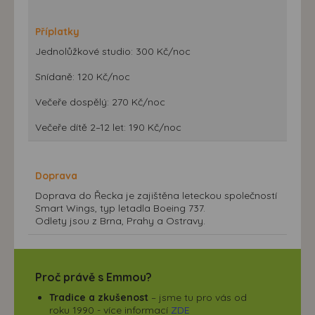
Příplatky
Jednolůžkové studio: 300 Kč/noc
Snídaně: 120 Kč/noc
Večeře dospělý: 270 Kč/noc
Večeře dítě 2–12 let: 190 Kč/noc
Doprava
Doprava do Řecka je zajištěna leteckou společností
Smart Wings, typ letadla Boeing 737.
Odlety jsou z Brna, Prahy a Ostravy.
Proč právě s Emmou?
Tradice a zkušenost
– jsme tu pro vás od
roku 1990 - více informací
ZDE