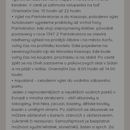
kaváren. V ceně je zahrnuta vstupenka na loď.
Orientační čas: 15 hodin až 22 hodin.
• Výlet na Pantokratoras a do Kassiopi, polodenní výlet
Autobusem vyjedeme prakticky až vrchol hory
Pantokrator, kde stojí stejnojmenný klášter, původně
postavený v roce 1347. Z Pantokratora se otevírá
nádherný výhled na protější Albánii i na město Korfu,
volný čas na prohlídku kostela. Dále pojedeme na
severovýchodní cíp do letoviska Kassiopi, kde bude
volný čas na koupání, procházku a na oběd. Po cestě
zpět se na chvíli zastavíme u pískovcových skal v Sidari
a na pláži v Arillas. Orientační čas: 8:00 hodin až 14:00
hodin.
• Aqualand – celodenní výlet do vodního zábavního
parku
Jeden z nejmodernějších a největších vodních parků v
Evropě s mnoha atrakcemi – obří skluzavky a
tobogány, líná řeka, jacuzzi, bazény, dětské koutky,
bazén s umělými vlnami. Po zážitcích ze skluzavek se
můžete občerstvit v barech, stáncích s občerstvením,
cukrárně či restauraci. Samozřejmostí je bezplatná
možnost využití lehátek, slunečníků, šaten a sprch. Za