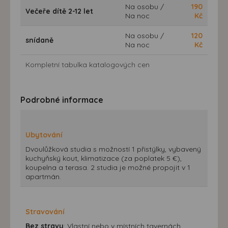
Na osobu /
190
Večeře dítě 2-12 let
Na noc
Kč
Na osobu /
120
snídaně
Na noc
Kč
Kompletní tabulka katalogových cen
Podrobné informace
Ubytování
Dvoulůžková studia s možností 1 přistýlky, vybavený
kuchyňský kout, klimatizace (za poplatek 5 €),
koupelna a terasa. 2 studia je možné propojit v 1
apartmán.
Stravování
Bez stravy
: Vlastní nebo v místních tavernách.