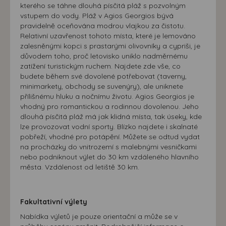
kterého se táhne dlouhá písčitá pláž s pozvolným
vstupem do vody. Pláž v Agios Georgios bývá
pravidelně oceňována modrou vlajkou za čistotu.
Relativní uzavřenost tohoto místa, které je lemováno
zalesněnými kopci s prastarými olivovníky a cypriši, je
důvodem toho, proč letovisko uniklo nadměrnému
zatížení turistickým ruchem. Najdete zde vše, co
budete během své dovolené potřebovat (taverny,
minimarkety, obchody se suvenýry), ale uniknete
přílišnému hluku a nočnímu životu. Agios Georgios je
vhodný pro romantickou a rodinnou dovolenou. Jeho
dlouhá písčitá pláž má jak klidná místa, tak úseky, kde
lze provozovat vodní sporty. Blízko najdete i skalnaté
pobřeží, vhodné pro potápění. Můžete se odtud vydat
na procházky do vnitrozemí s malebnými vesničkami
nebo podniknout výlet do 30 km vzdáleného hlavního
města. Vzdálenost od letiště 30 km.
Fakultativní výlety
Nabídka výletů je pouze orientační a může se v