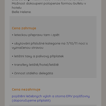
Možnost dokoupení polopenze formou bufetu v
hotelu
Belle Helene.
Cena zahrnuje
• leteckou přepravu tam i zpět
• ubytování příslušné kategorie na 7/10/11 nocí s
vyznačenou stravou
• letištní taxy a palivový příplatek
• transfery letiště/hotel/letiště
• činnost stálého delegáta
Cena nezahrnuje
pojištění léčebných výloh a storna ERV pojišťovny
(doporučujeme připlatit)