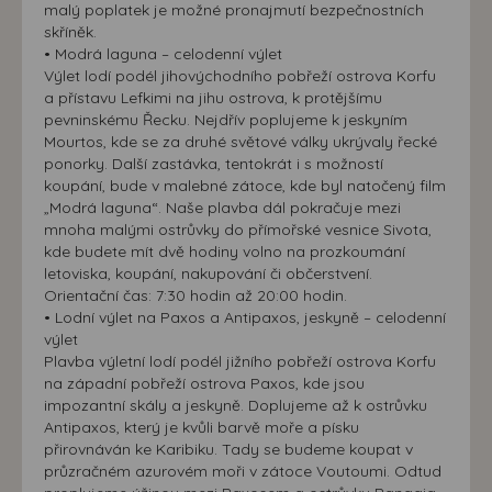
malý poplatek je možné pronajmutí bezpečnostních
skříněk.
• Modrá laguna – celodenní výlet
Výlet lodí podél jihovýchodního pobřeží ostrova Korfu
a přístavu Lefkimi na jihu ostrova, k protějšímu
pevninskému Řecku. Nejdřív poplujeme k jeskyním
Mourtos, kde se za druhé světové války ukrývaly řecké
ponorky. Další zastávka, tentokrát i s možností
koupání, bude v malebné zátoce, kde byl natočený film
„Modrá laguna“. Naše plavba dál pokračuje mezi
mnoha malými ostrůvky do přímořské vesnice Sivota,
kde budete mít dvě hodiny volno na prozkoumání
letoviska, koupání, nakupování či občerstvení.
Orientační čas: 7:30 hodin až 20:00 hodin.
• Lodní výlet na Paxos a Antipaxos, jeskyně – celodenní
výlet
Plavba výletní lodí podél jižního pobřeží ostrova Korfu
na západní pobřeží ostrova Paxos, kde jsou
impozantní skály a jeskyně. Doplujeme až k ostrůvku
Antipaxos, který je kvůli barvě moře a písku
přirovnáván ke Karibiku. Tady se budeme koupat v
průzračném azurovém moři v zátoce Voutoumi. Odtud