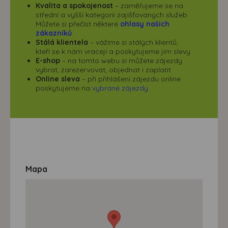
Kvalita a spokojenost
– zaměřujeme se na
střední a vyšší kategorii zajišťovaných služeb.
Můžete si přečíst některé
ohlasy našich
zákazníků
.
Stálá klientela
– vážíme si stálých klientů,
kteří se k nám vracejí a poskytujeme jim slevy
E-shop
– na tomto webu si můžete zájezdy
vybrat, zarezervovat, objednat i zaplatit
Online sleva
– při přihlášení zájezdu online
poskytujeme na
vybrané zájezdy
Mapa