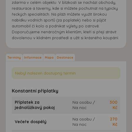
zdarma v celém objektu. V blízkosti se nachází obchody,
restaurace a taverny, kde si můžete pochutnat na typicky
řeckých specialitách. Na pláži můžete využít širokou
nabídku vodních sportů (za poplatek) nebo si půjčit
automobil či kolo a podnikat výlety po ostrově.
Doporučujeme nenáročným klientům, kteří si přejí strávit
dovolenou v klidném prostředí a užít si krásného koupání.
Termíny
Informace
Mapa
Destinace
Nebyl nalezen dostupný termín.
Konstantní příplatky
Příplatek za
Na osobu /
300
jednolůžkový pokoj
Na noc
Kč
Na osobu /
270
Večeře dospělý
Na noc
Kč