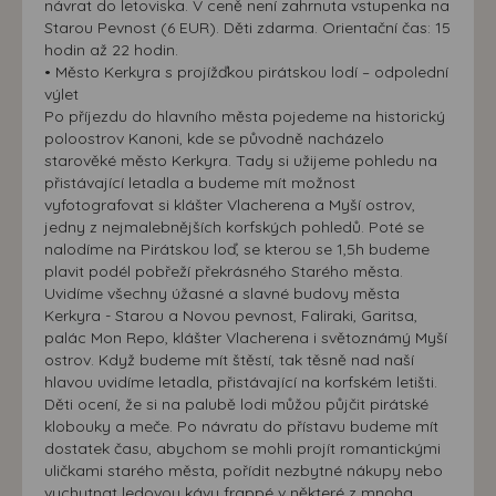
návrat do letoviska. V ceně není zahrnuta vstupenka na
Starou Pevnost (6 EUR). Děti zdarma. Orientační čas: 15
hodin až 22 hodin.
• Město Kerkyra s projížďkou pirátskou lodí – odpolední
výlet
Po příjezdu do hlavního města pojedeme na historický
poloostrov Kanoni, kde se původně nacházelo
starověké město Kerkyra. Tady si užijeme pohledu na
přistávající letadla a budeme mít možnost
vyfotografovat si klášter Vlacherena a Myší ostrov,
jedny z nejmalebnějších korfských pohledů. Poté se
nalodíme na Pirátskou loď, se kterou se 1,5h budeme
plavit podél pobřeží překrásného Starého města.
Uvidíme všechny úžasné a slavné budovy města
Kerkyra - Starou a Novou pevnost, Faliraki, Garitsa,
palác Mon Repo, klášter Vlacherena i světoznámý Myší
ostrov. Když budeme mít štěstí, tak těsně nad naší
hlavou uvidíme letadla, přistávající na korfském letišti.
Děti ocení, že si na palubě lodi můžou půjčit pirátské
klobouky a meče. Po návratu do přístavu budeme mít
dostatek času, abychom se mohli projít romantickými
uličkami starého města, pořídit nezbytné nákupy nebo
vychutnat ledovou kávu frappé v některé z mnoha