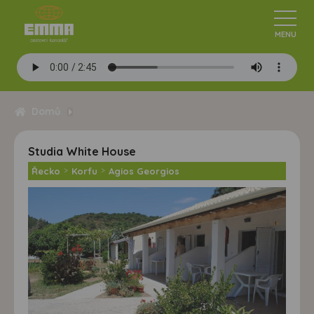
Domů
Studia White House
Řecko
>
Korfu
>
Agios Georgios