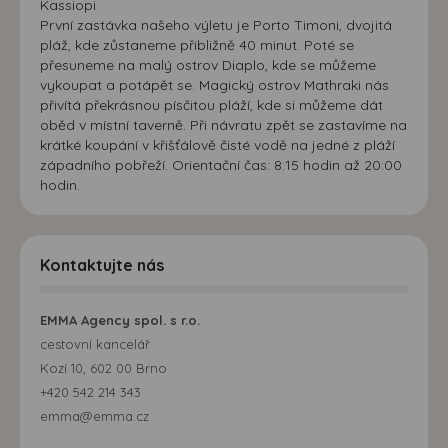
Kassiopi
První zastávka našeho výletu je Porto Timoni, dvojitá
pláž, kde zůstaneme přibližně 40 minut. Poté se
přesuneme na malý ostrov Diaplo, kde se můžeme
vykoupat a potápět se. Magický ostrov Mathraki nás
přivítá překrásnou písčitou pláží, kde si můžeme dát
oběd v místní taverně. Při návratu zpět se zastavíme na
krátké koupání v křišťálově čisté vodě na jedné z pláží
západního pobřeží. Orientační čas: 8:15 hodin až 20:00
hodin.
Kontaktujte nás
EMMA Agency spol. s r.o.
cestovní kancelář
Kozí 10, 602 00 Brno
+420 542 214 343
emma@emma.cz