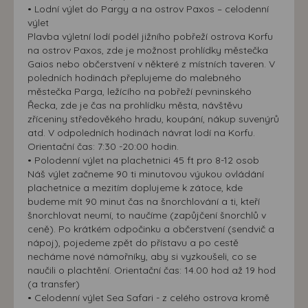
• Lodní výlet do Pargy a na ostrov Paxos – celodenní
výlet
Plavba výletní lodí podél jižního pobřeží ostrova Korfu
na ostrov Paxos, zde je možnost prohlídky městečka
Gaios nebo občerstvení v některé z místních taveren. V
poledních hodinách přeplujeme do malebného
městečka Parga, ležícího na pobřeží pevninského
Řecka, zde je čas na prohlídku města, návštěvu
zříceniny středověkého hradu, koupání, nákup suvenýrů
atd. V odpoledních hodinách návrat lodí na Korfu.
Orientační čas: 7:30 -20:00 hodin.
• Polodenní výlet na plachetnici 45 ft pro 8-12 osob
Náš výlet začneme 90 ti minutovou výukou ovládání
plachetnice a mezitím doplujeme k zátoce, kde
budeme mít 90 minut čas na šnorchlování a ti, kteří
šnorchlovat neumí, to naučíme (zapůjčení šnorchlů v
ceně). Po krátkém odpočinku a občerstvení (sendvič a
nápoj), pojedeme zpět do přístavu a po cestě
necháme nové námořníky, aby si vyzkoušeli, co se
naučili o plachtění. Orientační čas: 14.00 hod až 19 hod
(a transfer)
• Celodenní výlet Sea Safari - z celého ostrova kromě