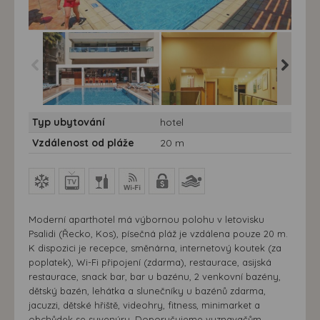
Aparthotel Philippion *** -
Aparthotel Philippion *** -
Aparthote
Typ ubytování
hotel
7 nocí - Kos, Psalidi -
7 nocí - Kos, Psalidi -
7 nocí - 
Hotel Philippion - bazén
Hotel Philippion - hala
Hotel Phi
Vzdálenost od pláže
20 m
koupeln
Moderní aparthotel má výbornou polohu v letovisku
Psalidi (Řecko, Kos), písečná pláž je vzdálena pouze 20 m.
K dispozici je recepce, směnárna, internetový koutek (za
poplatek), Wi-Fi připojení (zdarma), restaurace, asijská
restaurace, snack bar, bar u bazénu, 2 venkovní bazény,
dětský bazén, lehátka a slunečníky u bazénů zdarma,
jacuzzi, dětské hřiště, videohry, fitness, minimarket a
obchůdek se suvenýry. Doporučujeme vyznavačům