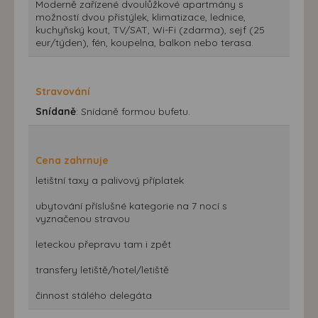
Moderně zařízené dvoulůžkové apartmány s
možností dvou přistýlek, klimatizace, lednice,
kuchyňský kout, TV/SAT, Wi-Fi (zdarma), sejf (25
eur/týden), fén, koupelna, balkon nebo terasa.
Stravování
Snídaně
: Snídaně formou bufetu.
Cena zahrnuje
letištní taxy a palivový příplatek
ubytování příslušné kategorie na 7 nocí s
vyznačenou stravou
leteckou přepravu tam i zpět
transfery letiště/hotel/letiště
činnost stálého delegáta