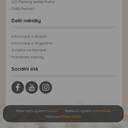
GO Parking letiště Praha
Další Partneři
Další nabídky
Informace o Brazílii
Informace o Argentině
Turistika na Moravě
Poznávací zájezdy
Sociální sítě
Rezervační systém
is>tour
Redakční systém
is>content
Realizace
MagicWare