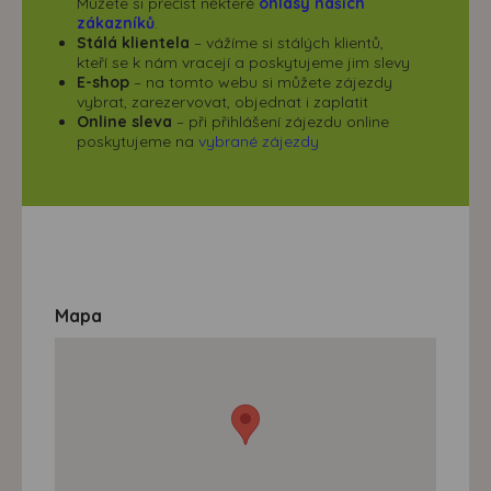
Můžete si přečíst některé
ohlasy našich
zákazníků
.
Stálá klientela
– vážíme si stálých klientů,
kteří se k nám vracejí a poskytujeme jim slevy
E-shop
– na tomto webu si můžete zájezdy
vybrat, zarezervovat, objednat i zaplatit
Online sleva
– při přihlášení zájezdu online
poskytujeme na
vybrané zájezdy
Mapa