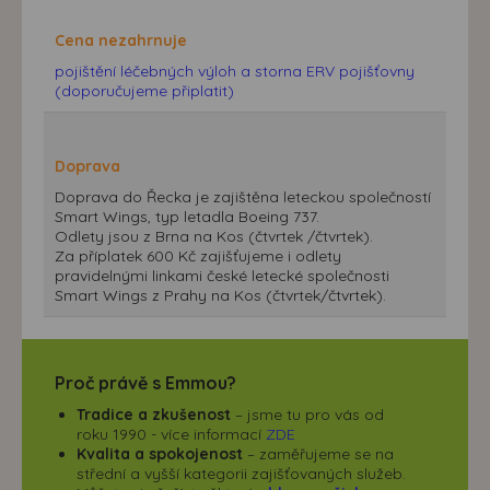
Cena nezahrnuje
pojištění léčebných výloh a storna ERV pojišťovny
(doporučujeme připlatit)
Doprava
Doprava do Řecka je zajištěna leteckou společností
Smart Wings, typ letadla Boeing 737.
Odlety jsou z Brna na Kos (čtvrtek /čtvrtek).
Za příplatek 600 Kč zajišťujeme i odlety
pravidelnými linkami české letecké společnosti
Smart Wings z Prahy na Kos (čtvrtek/čtvrtek).
Proč právě s Emmou?
Tradice a zkušenost
– jsme tu pro vás od
roku 1990 - více informací
ZDE
Kvalita a spokojenost
– zaměřujeme se na
střední a vyšší kategorii zajišťovaných služeb.