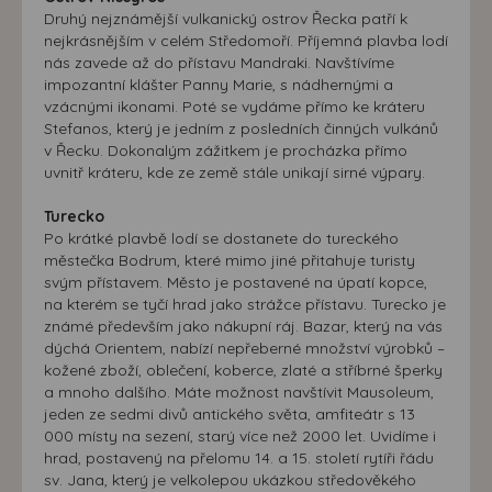
Druhý nejznámější vulkanický ostrov Řecka patří k
nejkrásnějším v celém Středomoří. Příjemná plavba lodí
nás zavede až do přístavu Mandraki. Navštívíme
impozantní klášter Panny Marie, s nádhernými a
vzácnými ikonami. Poté se vydáme přímo ke kráteru
Stefanos, který je jedním z posledních činných vulkánů
v Řecku. Dokonalým zážitkem je procházka přímo
uvnitř kráteru, kde ze země stále unikají sirné výpary.
Turecko
Po krátké plavbě lodí se dostanete do tureckého
městečka Bodrum, které mimo jiné přitahuje turisty
svým přístavem. Město je postavené na úpatí kopce,
na kterém se tyčí hrad jako strážce přístavu. Turecko je
známé především jako nákupní ráj. Bazar, který na vás
dýchá Orientem, nabízí nepřeberné množství výrobků –
kožené zboží, oblečení, koberce, zlaté a stříbrné šperky
a mnoho dalšího. Máte možnost navštívit Mausoleum,
jeden ze sedmi divů antického světa, amfiteátr s 13
000 místy na sezení, starý více než 2000 let. Uvidíme i
hrad, postavený na přelomu 14. a 15. století rytíři řádu
sv. Jana, který je velkolepou ukázkou středověkého