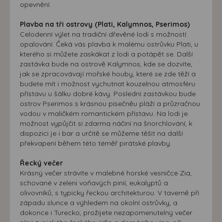
opevnění.
Plavba na tři ostrovy (Plati, Kalymnos, Pserimos)
Celodenní výlet na tradiční dřevěné lodi s možností
opalování. Čeká vás plavba k malému ostrůvku Plati, u
kterého si můžete zaskákat z lodi a potápět se. Další
zastávka bude na ostrově Kalymnos, kde se dozvíte,
jak se zpracovávají mořské houby, které se zde těží a
budete mít i možnost vychutnat kouzelnou atmosféru
přístavu u šálku dobré kávy. Poslední zastávkou bude
ostrov Pserimos s krásnou písečněu pláží a průzračnou
vodou v maličkém romantickém přístavu. Na lodi je
možnost vypůjčit si zdarma náčiní na šnorchlování, k
dispozici je i bar a určitě se můžeme těšit na další
překvapení během této téměř pirátské plavby.
Řecký večer
Krásný večer strávíte v malebné horské vesničce Zia,
schované v zeleni voňavých pinií, eukalyptů a
olivovníků, s typicky řeckou architekturou. V taverně při
západu slunce a výhledem na okolní ostrůvky, a
dokonce i Turecko, prožijete nezapomenutelný večer