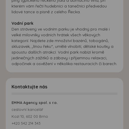
plný typického řeckého jídla a domácího vína, při
kterém vám řečtí hudebníci a tanečníci předvedou
lidové tance a písně z celého Řecka.
Vodní park
Den strávený ve vodním parku je vhodný pro malé i
velké milovníky vodních hrátek všech věkových
kategorií. Najdete zde množství bazénů, tobogánů,
skluzavek, „línou řeku“, umělé vlnobití, dětské koutky a
spoustu dalších atrakcí. Vodní park nabízí kromě
jedinečných zážitků a zábavy i příjemnou relaxaci,
odpočinek a osvěžení v několika restauracích či barech.
Kontaktujte nás
EMMA Agency spol. s r.o.
cestovní kancelář
Kozí 10, 602 00 Brno
+420 542 214 343