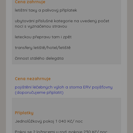
Cena zahrnuje
letištní taxy a palivový příplatek
ubytování příslušné kategorie na uvedený počet
nocí s vyznačenou stravou
leteckou přepravu tam i zpět
transfery letiště/hotel/letiště
činnost stálého delegáta
Cena nezahrnuje
pojištění léčebných výloh a storna ERV pojišťovny
(doporučujeme připlatit)
Příplatky
Jednolůžkový pokoj 1 040 Kč/ noc
Pokoj se 2 ložnicemi u rod. pokoje 230 Kč/ noc