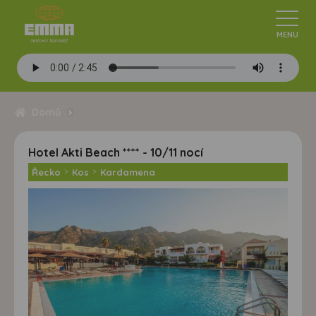
Domů
Hotel Akti Beach **** - 10/11 nocí
Řecko
>
Kos
>
Kardamena