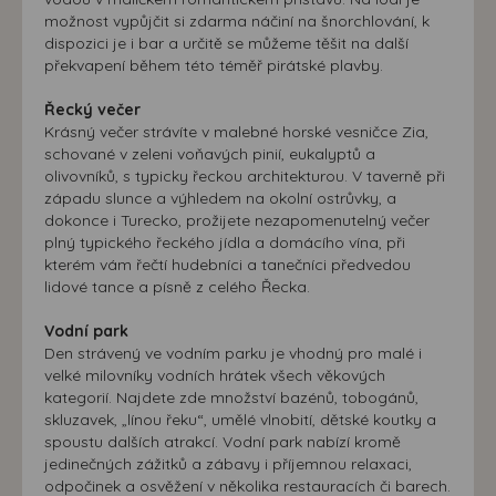
možnost vypůjčit si zdarma náčiní na šnorchlování, k
dispozici je i bar a určitě se můžeme těšit na další
překvapení během této téměř pirátské plavby.
Řecký večer
Krásný večer strávíte v malebné horské vesničce Zia,
schované v zeleni voňavých pinií, eukalyptů a
olivovníků, s typicky řeckou architekturou. V taverně při
západu slunce a výhledem na okolní ostrůvky, a
dokonce i Turecko, prožijete nezapomenutelný večer
plný typického řeckého jídla a domácího vína, při
kterém vám řečtí hudebníci a tanečníci předvedou
lidové tance a písně z celého Řecka.
Vodní park
Den strávený ve vodním parku je vhodný pro malé i
velké milovníky vodních hrátek všech věkových
kategorií. Najdete zde množství bazénů, tobogánů,
skluzavek, „línou řeku“, umělé vlnobití, dětské koutky a
spoustu dalších atrakcí. Vodní park nabízí kromě
jedinečných zážitků a zábavy i příjemnou relaxaci,
odpočinek a osvěžení v několika restauracích či barech.