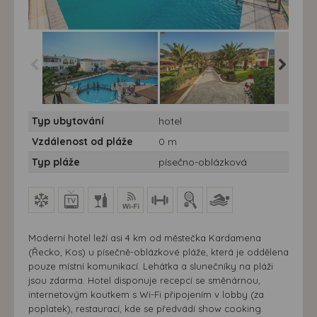
Hotel Akti Beach **** -
Hotel Akti Beach **** -
Hotel Akt
Typ ubytování
hotel
10/11 nocí - Kos,
10/11 nocí - Kos,
10/11 no
Kardamena- Hotel Akti
Kardamena - Hotel Akti
Kardame
Vzdálenost od pláže
0 m
Beach - bazén
Beach - zahrada
Beach -
Typ pláže
písečno-oblázková
Moderní hotel leží asi 4 km od městečka Kardamena
(Řecko, Kos) u písečně-oblázkové pláže, která je oddělena
pouze místní komunikací. Lehátka a slunečníky na pláži
jsou zdarma. Hotel disponuje recepcí se směnárnou,
internetovým koutkem s Wi-Fi připojením v lobby (za
poplatek), restaurací, kde se předvádí show cooking.