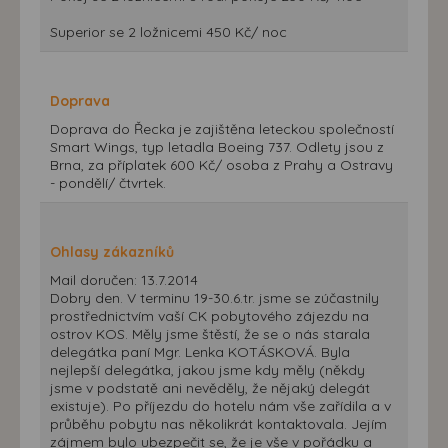
Superior se 2 ložnicemi 450 Kč/ noc
Doprava
Doprava do Řecka je zajištěna leteckou společností
Smart Wings, typ letadla Boeing 737. Odlety jsou z
Brna, za příplatek 600 Kč/ osoba z Prahy a Ostravy
- pondělí/ čtvrtek.
Ohlasy zákazníků
Mail doručen: 13.7.2014
Dobry den. V terminu 19-30.6.tr. jsme se zúčastnily
prostřednictvím vaší CK pobytového zájezdu na
ostrov KOS. Měly jsme štěstí, že se o nás starala
delegátka paní Mgr. Lenka KOTÁSKOVÁ. Byla
nejlepší delegátka, jakou jsme kdy měly (někdy
jsme v podstatě ani nevěděly, že nějaký delegát
existuje). Po příjezdu do hotelu nám vše zařídila a v
průběhu pobytu nas několikrát kontaktovala. Jejím
zájmem bylo ubezpečit se, že je vše v pořádku a