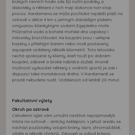
přizpůsobených Vašim zájmům.
brzkých ranních hodin zde žijí noční podniky a
diskotéky a některé z nich mají dokonce non-stop
provoz. Kardamena se může pochlubit nejdelší pláží na
ostrově v délce 4 km s jemným zlatobílým pískem,
omývanou blankytnými vodami Egejského moře.
Průzračná voda a bohaté mořské dno uspokojí i
milovníky šnorchlování. Ke koupání zvou i veřejné
bazény s přilehlým barem nebo nově postavený
aquapark vzdálený několik kilometrů. Toto letovisko
nechá spokojené ty klienty, kteří touží po dobrém
koupání, zábavě a široké nabídce služeb. Kromě
možností vyzkoušet některý z vodních sportů je zde i
dispozici také motokárová dráha. V Kardameně se
prostě nebudete nudit. Vzdálenost od letiště 20 minut.
Fakultativní výlety
Okruh po ostrově
Celodenní výlet vám umožní navštívit nejzajímavější
místa na ostrově – antický Asklépion, v jehož areálu se
nachází pozůstatky vstupní brány, lázní, shromaždiště,
oltáře a několik chrámů. Zároveň je odtud krásný