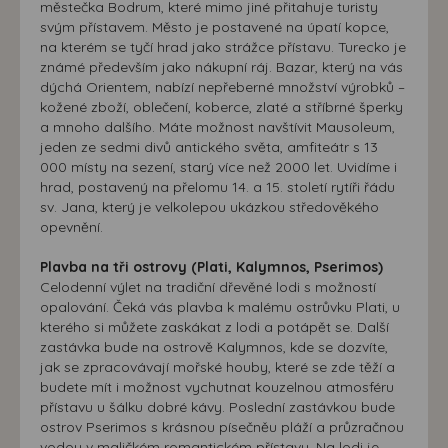
městečka Bodrum, které mimo jiné přitahuje turisty
svým přístavem. Město je postavené na úpatí kopce,
na kterém se tyčí hrad jako strážce přístavu. Turecko je
známé především jako nákupní ráj. Bazar, který na vás
dýchá Orientem, nabízí nepřeberné množství výrobků –
kožené zboží, oblečení, koberce, zlaté a stříbrné šperky
a mnoho dalšího. Máte možnost navštívit Mausoleum,
jeden ze sedmi divů antického světa, amfiteátr s 13
000 místy na sezení, starý více než 2000 let. Uvidíme i
hrad, postavený na přelomu 14. a 15. století rytíři řádu
sv. Jana, který je velkolepou ukázkou středověkého
opevnění.
Plavba na tři ostrovy (Plati, Kalymnos, Pserimos)
Celodenní výlet na tradiční dřevěné lodi s možností
opalování. Čeká vás plavba k malému ostrůvku Plati, u
kterého si můžete zaskákat z lodi a potápět se. Další
zastávka bude na ostrově Kalymnos, kde se dozvíte,
jak se zpracovávají mořské houby, které se zde těží a
budete mít i možnost vychutnat kouzelnou atmosféru
přístavu u šálku dobré kávy. Poslední zastávkou bude
ostrov Pserimos s krásnou písečněu pláží a průzračnou
vodou v maličkém romantickém přístavu. Na lodi je