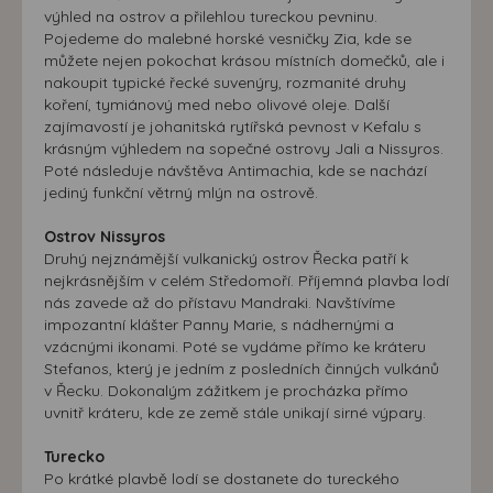
výhled na ostrov a přilehlou tureckou pevninu.
Pojedeme do malebné horské vesničky Zia, kde se
můžete nejen pokochat krásou místních domečků, ale i
nakoupit typické řecké suvenýry, rozmanité druhy
koření, tymiánový med nebo olivové oleje. Další
zajímavostí je johanitská rytířská pevnost v Kefalu s
krásným výhledem na sopečné ostrovy Jali a Nissyros.
Poté následuje návštěva Antimachia, kde se nachází
jediný funkční větrný mlýn na ostrově.
Ostrov Nissyros
Druhý nejznámější vulkanický ostrov Řecka patří k
nejkrásnějším v celém Středomoří. Příjemná plavba lodí
nás zavede až do přístavu Mandraki. Navštívíme
impozantní klášter Panny Marie, s nádhernými a
vzácnými ikonami. Poté se vydáme přímo ke kráteru
Stefanos, který je jedním z posledních činných vulkánů
v Řecku. Dokonalým zážitkem je procházka přímo
uvnitř kráteru, kde ze země stále unikají sirné výpary.
Turecko
Po krátké plavbě lodí se dostanete do tureckého