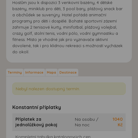
Hostům jsou k dispozici 3 venkovní bazény, 4 dětské
bazény, miniklub pro děti, 3 pool bary, plážový snack bar
a obchůdek se suvenýry. Hotel pořádá animační
programy pro děti i dospělé. Bohaté sportovní zázemí
zahrnuje 2 tenisové kurty, minifotbal, plážový volejbal,
crazy golf, stolní tenis, vodní pólo, vodní gymnastiku a
fitness. Místo je vhodné jak pro vyznavače aktivní
dovolené, tak i pro klidnou rekreaci s možností vycházek
do okolí.
Termíny
Informace
Mapa
Destinace
Nebyl nalezen dostupný termín.
Konstantní příplatky
Příplatek za
Na osobu /
1040
jednolůžkový pokoj
Na noc
Kč
Kompletní tabulka katalogových cen