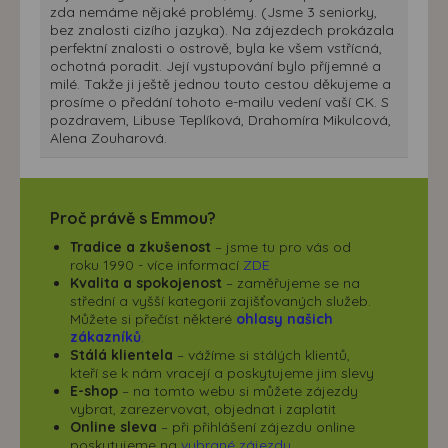
zda nemáme nějaké problémy. (Jsme 3 seniorky,
bez znalosti cizího jazyka). Na zájezdech prokázala
perfektní znalosti o ostrově, byla ke všem vstřícná,
ochotná poradit. Její vystupování bylo příjemné a
milé. Takže ji ještě jednou touto cestou děkujeme a
prosíme o předání tohoto e-mailu vedení vaší CK. S
pozdravem, Libuse Teplíková, Drahomíra Mikulcová,
Alena Zouharová.
Proč právě s Emmou?
Tradice a zkušenost
– jsme tu pro vás od
roku 1990 - více informací
ZDE
Kvalita a spokojenost
– zaměřujeme se na
střední a vyšší kategorii zajišťovaných služeb.
Můžete si přečíst některé
ohlasy našich
zákazníků
.
Stálá klientela
– vážíme si stálých klientů,
kteří se k nám vracejí a poskytujeme jim slevy
E-shop
– na tomto webu si můžete zájezdy
vybrat, zarezervovat, objednat i zaplatit
Online sleva
– při přihlášení zájezdu online
poskytujeme na
vybrané zájezdy