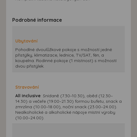
Podrobné informace
Ubytování
Pohodlné dvoulůžkové pokoje s možností jedné
přistýlky, klimatizace, lednice, TV/SAT, fén, a
koupelna. Rodinné pokoje (1 místnost) s možností
dvou přistýlek.
Stravování
All inclusive
: Snídaně (7.30–10.30), oběd (12.30–
14.30) a večeře (19.00–21.30) formou bufetu, snack a
zmrzlina (10.00–18.00), noční snack (23.00–24.00).
Nealkoholické a alkoholické nápoje místní výroby
(10.00–24.00).