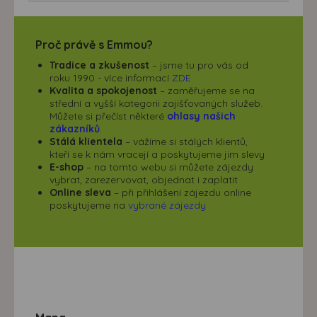
Proč právě s Emmou?
Tradice a zkušenost
– jsme tu pro vás od
roku 1990 - více informací
ZDE
Kvalita a spokojenost
– zaměřujeme se na
střední a vyšší kategorii zajišťovaných služeb.
Můžete si přečíst některé
ohlasy našich
zákazníků
.
Stálá klientela
– vážíme si stálých klientů,
kteří se k nám vracejí a poskytujeme jim slevy
E-shop
– na tomto webu si můžete zájezdy
vybrat, zarezervovat, objednat i zaplatit
Online sleva
– při přihlášení zájezdu online
poskytujeme na
vybrané zájezdy