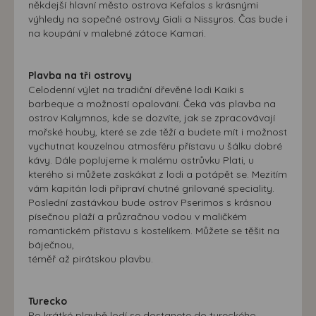
někdejší hlavní město ostrova Kefalos s krásnými
výhledy na sopečné ostrovy Giali a Nissyros. Čas bude i
na koupání v malebné zátoce Kamari.
Plavba na tři ostrovy
Celodenní výlet na tradiční dřevěné lodi Kaiki s
barbeque a možností opalování. Čeká vás plavba na
ostrov Kalymnos, kde se dozvíte, jak se zpracovávají
mořské houby, které se zde těží a budete mít i možnost
vychutnat kouzelnou atmosféru přístavu u šálku dobré
kávy. Dále poplujeme k malému ostrůvku Plati, u
kterého si můžete zaskákat z lodi a potápět se. Mezitím
vám kapitán lodi připraví chutné grilované speciality.
Poslední zastávkou bude ostrov Pserimos s krásnou
písečnou pláží a průzračnou vodou v maličkém
romantickém přístavu s kostelíkem. Můžete se těšit na
báječnou,
téměř až pirátskou plavbu.
Turecko
Po krátké plavbě lodí se dostanete do tureckého