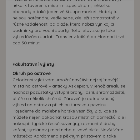
doporučení.
našem webu, tak na webech třetích stran. Díky tomu
několik taveren s místními specialitami, několika
máme možnost vytvářet profily založené na Vašich
obchody a také jeden větší supermarket. Hotely tu
zájmech. Na základě těchto informací není zpravidla
nejsou natěsnány vedle sebe, ale leží samostatně v
různé vzdálenosti od pláže, která nabízí vynikající
možná bezprostřední identifikace uživatele. Bez vyjádření
podmínky pro vodní sporty. Toto letovisko je také
souhlasu, nedojde k zobrazování obsahu a reklam
vyhledáváno surfaři. Transfer z letiště do Marmari trvá
přizpůsobených Vašim zájmům.
cca 30 minut.
Fakultativní výlety
Okruh po ostrově
Celodenní výlet vám umožní navštívit nejzajímavější
místa na ostrově – antický Asklépion, v jehož areálu se
nachází pozůstatky vstupní brány, lázní, shromaždiště,
oltáře a několik chrámů. Zároveň je odtud krásný
výhled na ostrov a přilehlou tureckou pevninu.
Pojedeme do malebné horské vesničky Zia, kde se
můžete nejen pokochat krásou místních domečků, ale i
nakoupit typické řecké suvenýry, rozmanité druhy
koření, tymiánový med nebo olivové oleje. Navštívíme
městečko Kardamena s pěkným přístavem a také