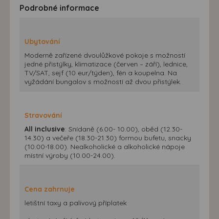
Podrobné informace
Ubytování
Moderně zařízené dvoulůžkové pokoje s možností
jedné přistýlky, klimatizace (červen – září), lednice,
TV/SAT, sejf (10 eur/týden), fén a koupelna. Na
vyžádání bungalov s možností až dvou přistýlek.
Stravování
All inclusive
: Snídaně (6.00- 10.00), oběd (12.30-
14.30) a večeře (18.30-21.30) formou bufetu, snacky
(10.00-18.00). Nealkoholické a alkoholické nápoje
místní výroby (10.00-24.00).
Cena zahrnuje
letištní taxy a palivový příplatek