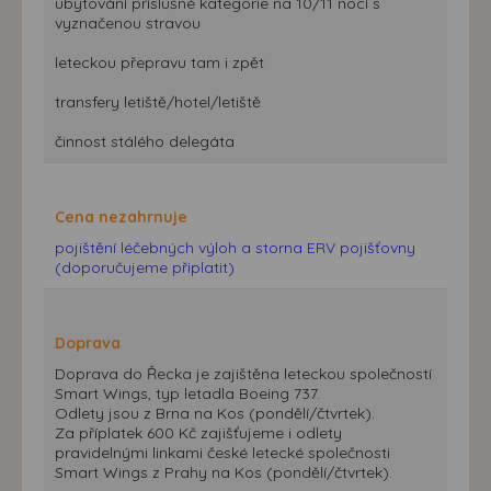
ubytování příslušné kategorie na 10/11 nocí s
vyznačenou stravou
leteckou přepravu tam i zpět
transfery letiště/hotel/letiště
činnost stálého delegáta
Cena nezahrnuje
pojištění léčebných výloh a storna ERV pojišťovny
(doporučujeme připlatit)
Doprava
Doprava do Řecka je zajištěna leteckou společností
Smart Wings, typ letadla Boeing 737.
Odlety jsou z Brna na Kos (pondělí/čtvrtek).
Za příplatek 600 Kč zajišťujeme i odlety
pravidelnými linkami české letecké společnosti
Smart Wings z Prahy na Kos (pondělí/čtvrtek).