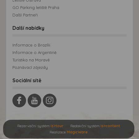
Letiště Ostrava
GO Parking letiště Praha
Další Partneři
Další nabídky
Informace o Brazílii
Informace o Argentině
Turistika na Moravě
Poznávací zájezdy
Sociální sítě
Rezervační systém
is>tour
Redakční systém
is>content
Realizace
MagicWare