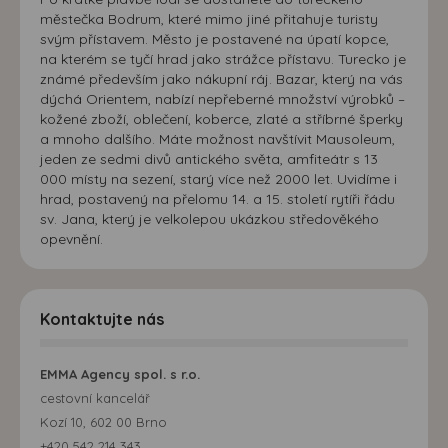
městečka Bodrum, které mimo jiné přitahuje turisty
svým přístavem. Město je postavené na úpatí kopce,
na kterém se tyčí hrad jako strážce přístavu. Turecko je
známé především jako nákupní ráj. Bazar, který na vás
dýchá Orientem, nabízí nepřeberné množství výrobků –
kožené zboží, oblečení, koberce, zlaté a stříbrné šperky
a mnoho dalšího. Máte možnost navštívit Mausoleum,
jeden ze sedmi divů antického světa, amfiteátr s 13
000 místy na sezení, starý více než 2000 let. Uvidíme i
hrad, postavený na přelomu 14. a 15. století rytíři řádu
sv. Jana, který je velkolepou ukázkou středověkého
opevnění.
Kontaktujte nás
EMMA Agency spol. s r.o.
cestovní kancelář
Kozí 10, 602 00 Brno
+420 542 214 343