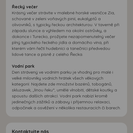
Řecký večer
Krásný večer strávíte v malebné horské vesničce Zia,
schované v zeleni voňavých pinií, eukalyptů a
olivovníků, s typicky řeckou architekturou. V taverně při
západu slunce a výhledem na okolní ostrůvky, a
dokonce i Turecko, prožijete nezapomenutelný večer
plný typického řeckého jídla a domácího vína, při
kterém vám řečtí hudebníci a tanečníci předvedou
lidové tance a písně z celého Řecka.
Vodní park
Den strávený ve vodním parku je vhodný pro malé i
velké milovníky vodních hrátek všech věkových
kategorií. Najdete zde množství bazénů, tobogánů,
skluzavek, „línou řeku“, umělé vlnobití, dětské koutky a
spoustu dalších atrakcí. Vodní park nabízí kromě
jedinečných zážitků a zábavy i příjemnou relaxaci,
odpočinek a osvěžení v několika restauracích či barech.
Kontaktujte nás