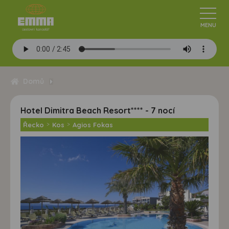
Domů
Hotel Dimitra Beach Resort**** - 7 nocí
Řecko
>
Kos
>
Agios Fokas