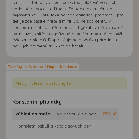
tenis, minifotbal, volejbal, basketbal, plážový volejbal,
vodní pólo, boccia a fitness. Za poplatek kulečník a
půjčovna kol. Hotel také pořádá animační programy, pro
děti je zde dětské hřiště a miniklub. Ve spa centru v
sousedním hotelu můžete nechat hýčkat své tělo v sauně,
parní lázni, vnitřním vyhřívaném bazénu nebo při masáži
(vše za poplatek). Doporučujeme návštěvu přírodních
horkých pramenů asi 3 km od hotelu.
Termíny
Informace
Mapa
Destinace
Nebyl nalezen dostupný termín.
Konstantní příplatky
výhled na moře
Na osobu / Na noc
270
Kč
Kompletní tabulka katalogových cen