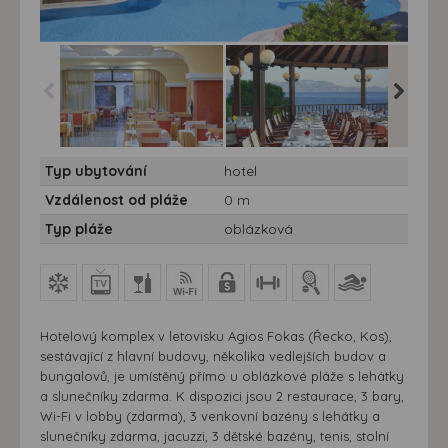
Hotel Dimitra Beach
Hotel Dimitra Beach
Hotel Di
Typ ubytování
hotel
Resort**** - 7 nocí
Resort**** - 7 nocí
Resort***
Vzdálenost od pláže
0 m
Typ pláže
oblázková
Hotelový komplex v letovisku Agios Fokas (Řecko, Kos),
sestávající z hlavní budovy, několika vedlejších budov a
bungalovů, je umístěný přímo u oblázkové pláže s lehátky
a slunečníky zdarma. K dispozici jsou 2 restaurace, 3 bary,
Wi-Fi v lobby (zdarma), 3 venkovní bazény s lehátky a
slunečníky zdarma, jacuzzi, 3 dětské bazény, tenis, stolní