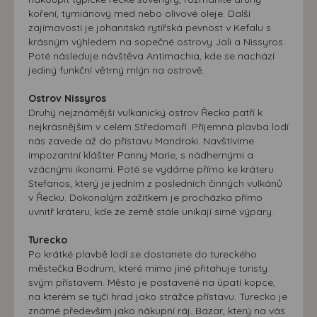
koření, tymiánový med nebo olivové oleje. Další
zajímavostí je johanitská rytířská pevnost v Kefalu s
krásným výhledem na sopečné ostrovy Jali a Nissyros.
Poté následuje návštěva Antimachia, kde se nachází
jediný funkční větrný mlýn na ostrově.
Ostrov Nissyros
Druhý nejznámější vulkanický ostrov Řecka patří k
nejkrásnějším v celém Středomoří. Příjemná plavba lodí
nás zavede až do přístavu Mandraki. Navštívíme
impozantní klášter Panny Marie, s nádhernými a
vzácnými ikonami. Poté se vydáme přímo ke kráteru
Stefanos, který je jedním z posledních činných vulkánů
v Řecku. Dokonalým zážitkem je procházka přímo
uvnitř kráteru, kde ze země stále unikají sirné výpary.
Turecko
Po krátké plavbě lodí se dostanete do tureckého
městečka Bodrum, které mimo jiné přitahuje turisty
svým přístavem. Město je postavené na úpatí kopce,
na kterém se tyčí hrad jako strážce přístavu. Turecko je
známé především jako nákupní ráj. Bazar, který na vás