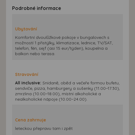
Podrobné informace
Ubytování
Komfortní dvoulůžkové pokoje v bungalovech s
možností 1 přistýlky, klimatizace, lednice, TV/SAT,
telefon, fén, sejf (asi 15 eur/týden), koupelna a
balkon nebo terasa.
Stravování
All inclusive:
Snídaně, oběd a večeře formou bufetu,
sendviče, pizza, hamburgery a sušenky (11.00−17.30),
zmrzlina (10.00−18.00), místní alkoholické a
nealkoholické nápoje (10.00−24.00).
Cena zahrnuje
leteckou přepravu tam i zpět