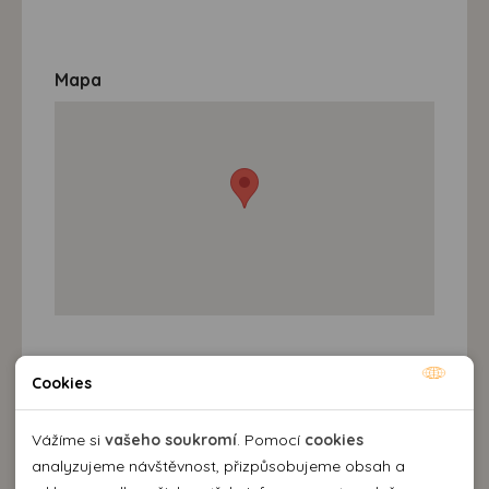
Mapa
Destinace a výlety
Cookies
Nutné cookies
Nutné cookies pomáhají, aby byla webová stránka
Vážíme si
vašeho soukromí
. Pomocí
cookies
použitelná tak, že umožní základní funkce jako navigace
analyzujeme návštěvnost, přizpůsobujeme obsah a
Popis destinace