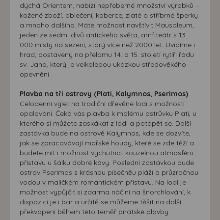
dýchá Orientem, nabízí nepřeberné množství výrobků –
kožené zboží, oblečení, koberce, zlaté a stříbrné šperky
a mnoho dalšího. Máte možnost navštívit Mausoleum,
jeden ze sedmi divů antického světa, amfiteátr s 13
000 místy na sezení, starý více než 2000 let. Uvidíme i
hrad, postavený na přelomu 14. a 15. století rytíři řádu
sv. Jana, který je velkolepou ukázkou středověkého
opevnění.
Plavba na tři ostrovy (Plati, Kalymnos, Pserimos)
Celodenní výlet na tradiční dřevěné lodi s možností
opalování. Čeká vás plavba k malému ostrůvku Plati, u
kterého si můžete zaskákat z lodi a potápět se. Další
zastávka bude na ostrově Kalymnos, kde se dozvíte,
jak se zpracovávají mořské houby, které se zde těží a
budete mít i možnost vychutnat kouzelnou atmosféru
přístavu u šálku dobré kávy. Poslední zastávkou bude
ostrov Pserimos s krásnou písečněu pláží a průzračnou
vodou v maličkém romantickém přístavu. Na lodi je
možnost vypůjčit si zdarma náčiní na šnorchlování, k
dispozici je i bar a určitě se můžeme těšit na další
překvapení během této téměř pirátské plavby.