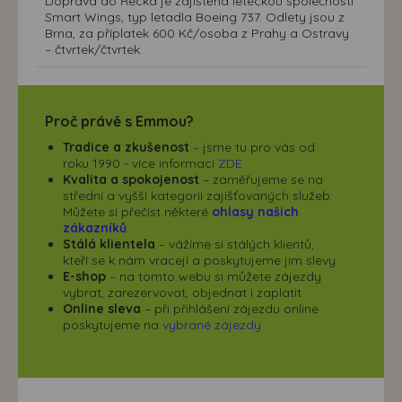
Doprava do Řecka je zajištěna leteckou společností
Smart Wings, typ letadla Boeing 737. Odlety jsou z
Brna, za příplatek 600 Kč/osoba z Prahy a Ostravy
– čtvrtek/čtvrtek.
Proč právě s Emmou?
Tradice a zkušenost
– jsme tu pro vás od
roku 1990 - více informací
ZDE
Kvalita a spokojenost
– zaměřujeme se na
střední a vyšší kategorii zajišťovaných služeb.
Můžete si přečíst některé
ohlasy našich
zákazníků
.
Stálá klientela
– vážíme si stálých klientů,
kteří se k nám vracejí a poskytujeme jim slevy
E-shop
– na tomto webu si můžete zájezdy
vybrat, zarezervovat, objednat i zaplatit
Online sleva
– při přihlášení zájezdu online
poskytujeme na
vybrané zájezdy