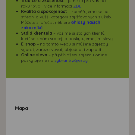
Tradice a zkušenost
– jsme tu pro vás od
roku 1990 - více informací
ZDE
Kvalita a spokojenost
– zaměřujeme se na
střední a vyšší kategorii zajišťovaných služeb.
Můžete si přečíst některé
ohlasy našich
zákazníků
.
Stálá klientela
– vážíme si stálých klientů,
kteří se k nám vracejí a poskytujeme jim slevy
E-shop
– na tomto webu si můžete zájezdy
vybrat, zarezervovat, objednat i zaplatit
Online sleva
– při přihlášení zájezdu online
poskytujeme na
vybrané zájezdy
Mapa