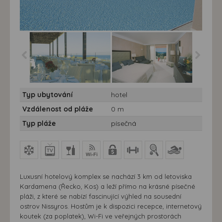
Hotel Double Tree
Hotel Double Tree
Typ ubytování
hotel
Resort by Hilton***** -
Resort by Hilton***** -
10/11 nocí
10/11 nocí
Vzdálenost od pláže
0 m
Typ pláže
písečná
Luxusní hotelový komplex se nachází 3 km od letoviska
Kardamena (Řecko, Kos) a leží přímo na krásné písečné
pláži, z které se nabízí fascinující výhled na sousední
ostrov Nissyros. Hostům je k dispozici recepce, internetový
koutek (za poplatek), Wi-Fi ve veřejných prostorách