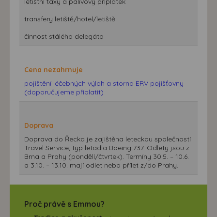
letištní taxy a palivový příplatek
transfery letiště/hotel/letiště
činnost stálého delegáta
Cena nezahrnuje
pojištění léčebných výloh a storna ERV pojišťovny
(doporučujeme připlatit)
Doprava
Doprava do Řecka je zajištěna leteckou společností
Travel Service, typ letadla Boeing 737. Odlety jsou z
Brna a Prahy (pondělí/čtvrtek). Termíny 30.5. – 10.6.
a 3.10. – 13.10. mají odlet nebo přílet z/do Prahy.
Proč právě s Emmou?