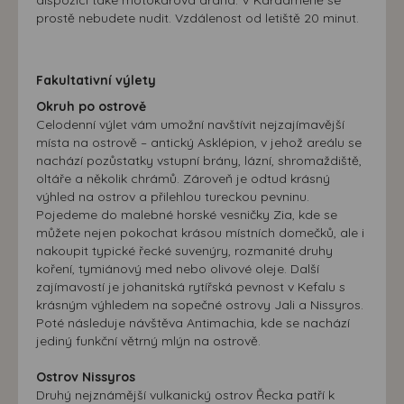
dispozici také motokárová dráha. V Kardameně se
máme možnost vytvářet profily založené na Vašich
prostě nebudete nudit. Vzdálenost od letiště 20 minut.
zájmech. Na základě těchto informací není zpravidla
možná bezprostřední identifikace uživatele. Bez vyjádření
souhlasu, nedojde k zobrazování obsahu a reklam
Fakultativní výlety
přizpůsobených Vašim zájmům.
Okruh po ostrově
Celodenní výlet vám umožní navštívit nejzajímavější
místa na ostrově – antický Asklépion, v jehož areálu se
nachází pozůstatky vstupní brány, lázní, shromaždiště,
oltáře a několik chrámů. Zároveň je odtud krásný
výhled na ostrov a přilehlou tureckou pevninu.
Pojedeme do malebné horské vesničky Zia, kde se
můžete nejen pokochat krásou místních domečků, ale i
nakoupit typické řecké suvenýry, rozmanité druhy
koření, tymiánový med nebo olivové oleje. Další
zajímavostí je johanitská rytířská pevnost v Kefalu s
krásným výhledem na sopečné ostrovy Jali a Nissyros.
Poté následuje návštěva Antimachia, kde se nachází
jediný funkční větrný mlýn na ostrově.
Ostrov Nissyros
Druhý nejznámější vulkanický ostrov Řecka patří k