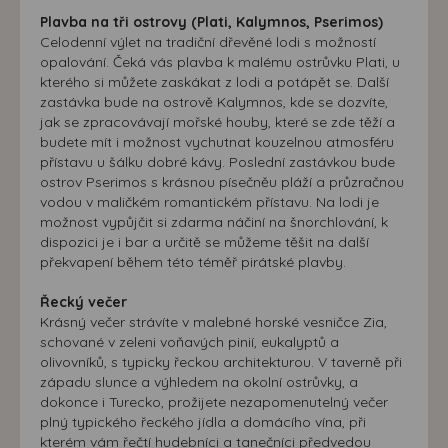
Plavba na tři ostrovy (Plati, Kalymnos, Pserimos)
Celodenní výlet na tradiční dřevěné lodi s možností
opalování. Čeká vás plavba k malému ostrůvku Plati, u
kterého si můžete zaskákat z lodi a potápět se. Další
zastávka bude na ostrově Kalymnos, kde se dozvíte,
jak se zpracovávají mořské houby, které se zde těží a
budete mít i možnost vychutnat kouzelnou atmosféru
přístavu u šálku dobré kávy. Poslední zastávkou bude
ostrov Pserimos s krásnou písečněu pláží a průzračnou
vodou v maličkém romantickém přístavu. Na lodi je
možnost vypůjčit si zdarma náčiní na šnorchlování, k
dispozici je i bar a určitě se můžeme těšit na další
překvapení během této téměř pirátské plavby.
Řecký večer
Krásný večer strávíte v malebné horské vesničce Zia,
schované v zeleni voňavých pinií, eukalyptů a
olivovníků, s typicky řeckou architekturou. V taverně při
západu slunce a výhledem na okolní ostrůvky, a
dokonce i Turecko, prožijete nezapomenutelný večer
plný typického řeckého jídla a domácího vína, při
kterém vám řečtí hudebníci a tanečníci předvedou