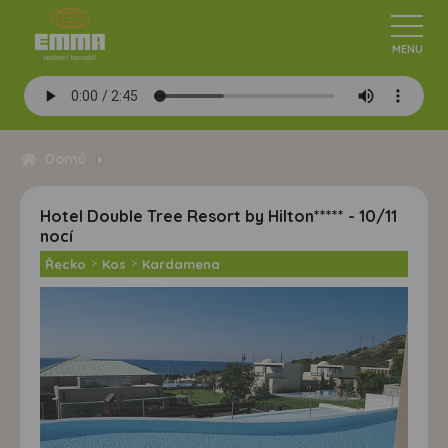
Domů
Hotel Double Tree Resort by Hilton***** - 10/11
nocí
Řecko
>
Kos
>
Kardamena