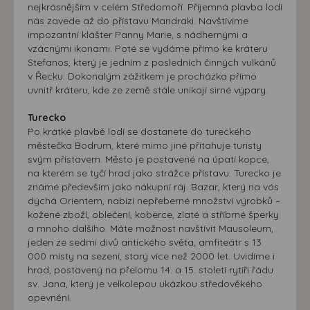
nejkrásnějším v celém Středomoří. Příjemná plavba lodí
nás zavede až do přístavu Mandraki. Navštívíme
impozantní klášter Panny Marie, s nádhernými a
vzácnými ikonami. Poté se vydáme přímo ke kráteru
Stefanos, který je jedním z posledních činných vulkánů
v Řecku. Dokonalým zážitkem je procházka přímo
uvnitř kráteru, kde ze země stále unikají sirné výpary.
Turecko
Po krátké plavbě lodí se dostanete do tureckého
městečka Bodrum, které mimo jiné přitahuje turisty
svým přístavem. Město je postavené na úpatí kopce,
na kterém se tyčí hrad jako strážce přístavu. Turecko je
známé především jako nákupní ráj. Bazar, který na vás
dýchá Orientem, nabízí nepřeberné množství výrobků –
kožené zboží, oblečení, koberce, zlaté a stříbrné šperky
a mnoho dalšího. Máte možnost navštívit Mausoleum,
jeden ze sedmi divů antického světa, amfiteátr s 13
000 místy na sezení, starý více než 2000 let. Uvidíme i
hrad, postavený na přelomu 14. a 15. století rytíři řádu
sv. Jana, který je velkolepou ukázkou středověkého
opevnění.