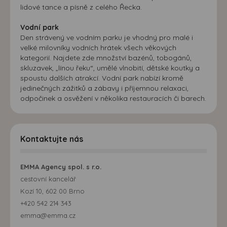
lidové tance a písně z celého Řecka.
Vodní park
Den strávený ve vodním parku je vhodný pro malé i
velké milovníky vodních hrátek všech věkových
kategorií. Najdete zde množství bazénů, tobogánů,
skluzavek, „línou řeku“, umělé vlnobití, dětské koutky a
spoustu dalších atrakcí. Vodní park nabízí kromě
jedinečných zážitků a zábavy i příjemnou relaxaci,
odpočinek a osvěžení v několika restauracích či barech.
Kontaktujte nás
EMMA Agency spol. s r.o.
cestovní kancelář
Kozí 10, 602 00 Brno
+420 542 214 343
emma@emma.cz