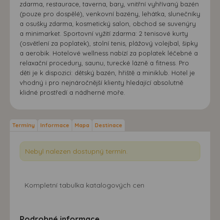
zdarma, restaurace, taverna, bary, vnitřní vyhřívaný bazén
(pouze pro dospělé), venkovní bazény, lehátka, slunečníky
a osušky zdarma, kosmetický salon, obchod se suvenýry
a minimarket. Sportovní vyžití zdarma: 2 tenisové kurty
(osvětlení za poplatek), stolní tenis, plážový volejbal, šipky
a aerobik. Hotelové wellness nabízí za poplatek léčebné a
relaxační procedury, saunu, turecké lázně a fitness. Pro
děti je k dispozici: dětský bazén, hřiště a miniklub. Hotel je
vhodný i pro nejnáročnější klienty hledající absolutně
klidné prostředí a nádherné moře.
Termíny
Informace
Mapa
Destinace
Nebyl nalezen dostupný termín.
Kompletní tabulka katalogových cen
Podrobné informace