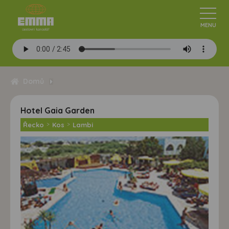
Domů
Hotel Gaia Garden
Řecko
>
Kos
>
Lambi