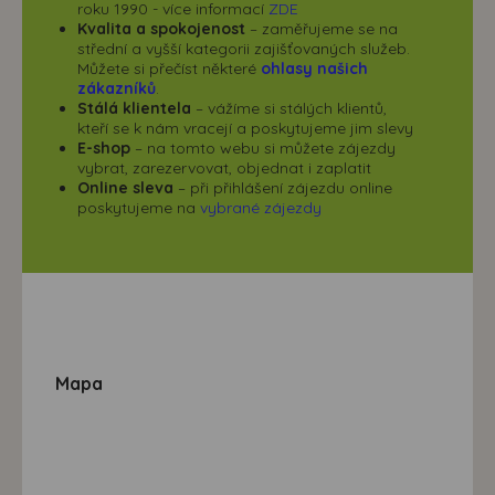
roku 1990 - více informací
ZDE
Kvalita a spokojenost
– zaměřujeme se na
střední a vyšší kategorii zajišťovaných služeb.
Můžete si přečíst některé
ohlasy našich
zákazníků
.
Stálá klientela
– vážíme si stálých klientů,
kteří se k nám vracejí a poskytujeme jim slevy
E-shop
– na tomto webu si můžete zájezdy
vybrat, zarezervovat, objednat i zaplatit
Online sleva
– při přihlášení zájezdu online
poskytujeme na
vybrané zájezdy
Mapa