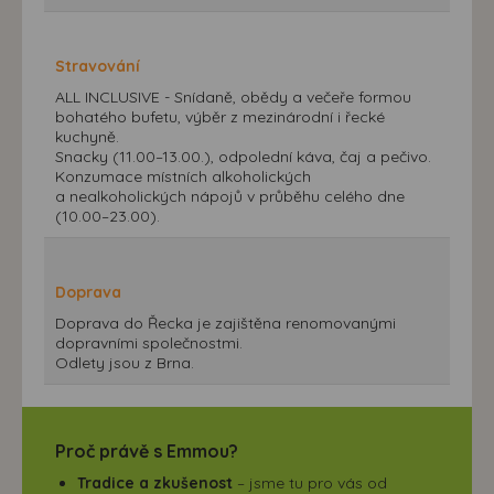
Stravování
ALL INCLUSIVE - Snídaně, obědy a večeře formou
bohatého bufetu, výběr z mezinárodní i řecké
kuchyně.
Snacky (11.00–13.00.), odpolední káva, čaj a pečivo.
Konzumace místních alkoholických
a nealkoholických nápojů v průběhu celého dne
(10.00–23.00).
Doprava
Doprava do Řecka je zajištěna renomovanými
dopravními společnostmi.
Odlety jsou z Brna.
Proč právě s Emmou?
Tradice a zkušenost
– jsme tu pro vás od