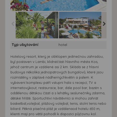
Hotel Gaia Garden
Hotel Gaia Garden
Hotel G
Typ ubytování
hotel
Hotelový resort, který je obklopen jedinečnou zahradou,
byl postaven v Lambi, klidnéčásti hlavního města Kos,
jehož centrum je vzdálené asi 2 km. Skládá se z hlavní
budovya několika jednopatrových bungalovů, které jsou
rozmístěny v záplavě nádhernýchkvětin a palem. K
vybavení komplexu patří vstupní hala s recepcí, TV a
internetovýkout, restaurace, bar, dále pool bar, bazén s
oddělenou dětskou částí a s lehátky seslunečníky zdarma,
dětské hřiště. Sportuchtiví návštěvníci si mohou zahrát
basketbal,volejbal, plážový volejbal, tenis, stolní tenis nebo
biliard. Pěkná písečná pláž je vzdálenaod hotelu 650 m,
klienti mají pro větší pohodlí k dispozici půjčovnu kol.