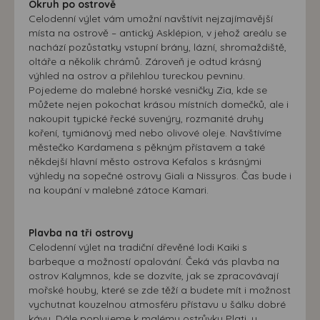
Okruh po ostrově
přizpůsobených Vašim zájmům.
Celodenní výlet vám umožní navštívit nejzajímavější
místa na ostrově – antický Asklépion, v jehož areálu se
nachází pozůstatky vstupní brány, lázní, shromaždiště,
oltáře a několik chrámů. Zároveň je odtud krásný
výhled na ostrov a přilehlou tureckou pevninu.
Pojedeme do malebné horské vesničky Zia, kde se
můžete nejen pokochat krásou místních domečků, ale i
nakoupit typické řecké suvenýry, rozmanité druhy
koření, tymiánový med nebo olivové oleje. Navštívíme
městečko Kardamena s pěkným přístavem a také
někdejší hlavní město ostrova Kefalos s krásnými
výhledy na sopečné ostrovy Giali a Nissyros. Čas bude i
na koupání v malebné zátoce Kamari.
Plavba na tři ostrovy
Celodenní výlet na tradiční dřevěné lodi Kaiki s
barbeque a možností opalování. Čeká vás plavba na
ostrov Kalymnos, kde se dozvíte, jak se zpracovávají
mořské houby, které se zde těží a budete mít i možnost
vychutnat kouzelnou atmosféru přístavu u šálku dobré
kávy. Dále poplujeme k malému ostrůvku Plati, u