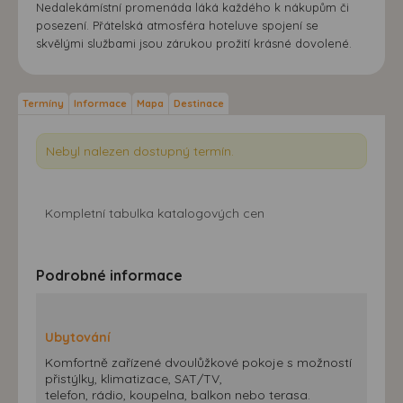
Nedalekámístní promenáda láká každého k nákupům či
posezení. Přátelská atmosféra hoteluve spojení se
skvělými službami jsou zárukou prožití krásné dovolené.
Termíny
Informace
Mapa
Destinace
Nebyl nalezen dostupný termín.
Kompletní tabulka katalogových cen
Podrobné informace
Ubytování
Komfortně zařízené dvoulůžkové pokoje s možností
přistýlky, klimatizace, SAT/TV,
telefon, rádio, koupelna, balkon nebo terasa.