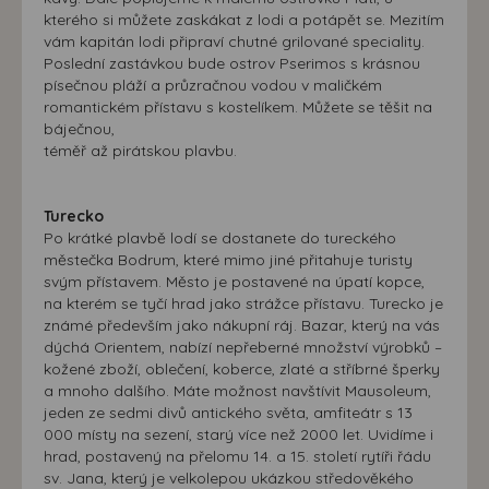
kterého si můžete zaskákat z lodi a potápět se. Mezitím
vám kapitán lodi připraví chutné grilované speciality.
Poslední zastávkou bude ostrov Pserimos s krásnou
písečnou pláží a průzračnou vodou v maličkém
romantickém přístavu s kostelíkem. Můžete se těšit na
báječnou,
téměř až pirátskou plavbu.
Turecko
Po krátké plavbě lodí se dostanete do tureckého
městečka Bodrum, které mimo jiné přitahuje turisty
svým přístavem. Město je postavené na úpatí kopce,
na kterém se tyčí hrad jako strážce přístavu. Turecko je
známé především jako nákupní ráj. Bazar, který na vás
dýchá Orientem, nabízí nepřeberné množství výrobků –
kožené zboží, oblečení, koberce, zlaté a stříbrné šperky
a mnoho dalšího. Máte možnost navštívit Mausoleum,
jeden ze sedmi divů antického světa, amfiteátr s 13
000 místy na sezení, starý více než 2000 let. Uvidíme i
hrad, postavený na přelomu 14. a 15. století rytíři řádu
sv. Jana, který je velkolepou ukázkou středověkého