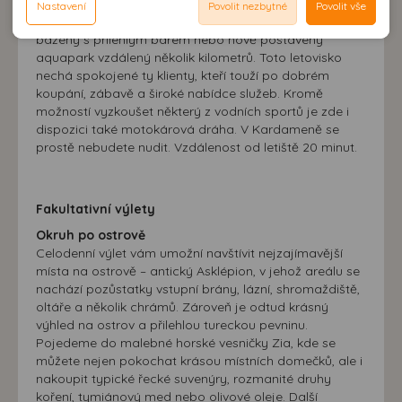
souhlasu může dojít mj. k zobrazování informací
Průzračná voda a bohaté mořské dno uspokojí i
Nastavení
Povolit nezbytné
Povolit vše
Reklamní cookies používáme my nebo třetí strana k
možnost analýzy výkonu a optimalizace našeho webu.
milovníky šnorchlování. Ke koupání zvou i veřejné
neodpovídající Vaším potřebám, méně užitečné nabídce či
zobrazování relevantní reklamy nebo obsahu jak na
bazény s přilehlým barem nebo nově postavený
doporučení.
našem webu, tak na webech třetích stran. Díky tomu
aquapark vzdálený několik kilometrů. Toto letovisko
máme možnost vytvářet profily založené na Vašich
nechá spokojené ty klienty, kteří touží po dobrém
koupání, zábavě a široké nabídce služeb. Kromě
zájmech. Na základě těchto informací není zpravidla
možností vyzkoušet některý z vodních sportů je zde i
možná bezprostřední identifikace uživatele. Bez vyjádření
dispozici také motokárová dráha. V Kardameně se
souhlasu, nedojde k zobrazování obsahu a reklam
prostě nebudete nudit. Vzdálenost od letiště 20 minut.
přizpůsobených Vašim zájmům.
Fakultativní výlety
Okruh po ostrově
Celodenní výlet vám umožní navštívit nejzajímavější
místa na ostrově – antický Asklépion, v jehož areálu se
nachází pozůstatky vstupní brány, lázní, shromaždiště,
oltáře a několik chrámů. Zároveň je odtud krásný
výhled na ostrov a přilehlou tureckou pevninu.
Pojedeme do malebné horské vesničky Zia, kde se
můžete nejen pokochat krásou místních domečků, ale i
nakoupit typické řecké suvenýry, rozmanité druhy
koření, tymiánový med nebo olivové oleje. Další