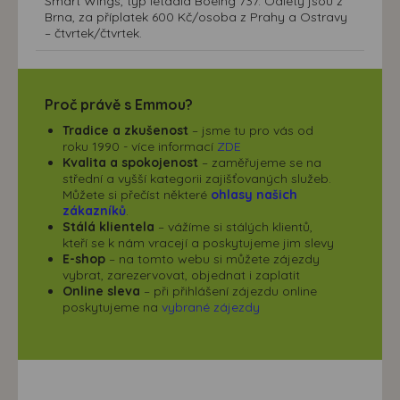
Smart Wings, typ letadla Boeing 737. Odlety jsou z
Brna, za příplatek 600 Kč/osoba z Prahy a Ostravy
– čtvrtek/čtvrtek.
Proč právě s Emmou?
Tradice a zkušenost
– jsme tu pro vás od
roku 1990 - více informací
ZDE
Kvalita a spokojenost
– zaměřujeme se na
střední a vyšší kategorii zajišťovaných služeb.
Můžete si přečíst některé
ohlasy našich
zákazníků
.
Stálá klientela
– vážíme si stálých klientů,
kteří se k nám vracejí a poskytujeme jim slevy
E-shop
– na tomto webu si můžete zájezdy
vybrat, zarezervovat, objednat i zaplatit
Online sleva
– při přihlášení zájezdu online
poskytujeme na
vybrané zájezdy