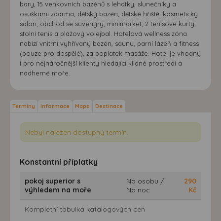
bary, 15 venkovních bazénů s lehátky, slunečníky a
osuškami zdarma, dětský bazén, dětské hřiště, kosmetický
salon, obchod se suvenýry, minimarket, 2 tenisové kurty,
stolní tenis a plážový volejbal. Hotelová wellness zóna
nabízí vnitřní vyhřívaný bazén, saunu, parní lázeň a fitness
(pouze pro dospělé), za poplatek masáže. Hotel je vhodný
i pro nejnáročnější klienty hledající klidné prostředí a
nádherné moře.
Termíny
Informace
Mapa
Destinace
Nebyl nalezen dostupný termín.
Konstantní příplatky
pokoj superior s
Na osobu /
290
výhledem na moře
Na noc
Kč
Kompletní tabulka katalogových cen