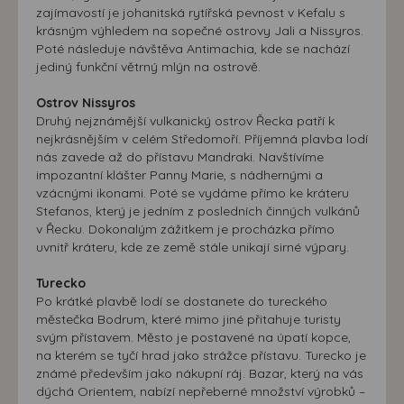
zajímavostí je johanitská rytířská pevnost v Kefalu s
krásným výhledem na sopečné ostrovy Jali a Nissyros.
Poté následuje návštěva Antimachia, kde se nachází
jediný funkční větrný mlýn na ostrově.
Ostrov Nissyros
Druhý nejznámější vulkanický ostrov Řecka patří k
nejkrásnějším v celém Středomoří. Příjemná plavba lodí
nás zavede až do přístavu Mandraki. Navštívíme
impozantní klášter Panny Marie, s nádhernými a
vzácnými ikonami. Poté se vydáme přímo ke kráteru
Stefanos, který je jedním z posledních činných vulkánů
v Řecku. Dokonalým zážitkem je procházka přímo
uvnitř kráteru, kde ze země stále unikají sirné výpary.
Turecko
Po krátké plavbě lodí se dostanete do tureckého
městečka Bodrum, které mimo jiné přitahuje turisty
svým přístavem. Město je postavené na úpatí kopce,
na kterém se tyčí hrad jako strážce přístavu. Turecko je
známé především jako nákupní ráj. Bazar, který na vás
dýchá Orientem, nabízí nepřeberné množství výrobků –