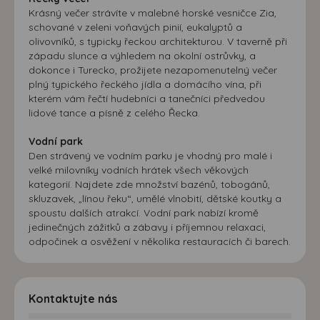
Krásný večer strávíte v malebné horské vesničce Zia,
schované v zeleni voňavých pinií, eukalyptů a
olivovníků, s typicky řeckou architekturou. V taverně při
západu slunce a výhledem na okolní ostrůvky, a
dokonce i Turecko, prožijete nezapomenutelný večer
plný typického řeckého jídla a domácího vína, při
kterém vám řečtí hudebníci a tanečníci předvedou
lidové tance a písně z celého Řecka.
Vodní park
Den strávený ve vodním parku je vhodný pro malé i
velké milovníky vodních hrátek všech věkových
kategorií. Najdete zde množství bazénů, tobogánů,
skluzavek, „línou řeku“, umělé vlnobití, dětské koutky a
spoustu dalších atrakcí. Vodní park nabízí kromě
jedinečných zážitků a zábavy i příjemnou relaxaci,
odpočinek a osvěžení v několika restauracích či barech.
Kontaktujte nás