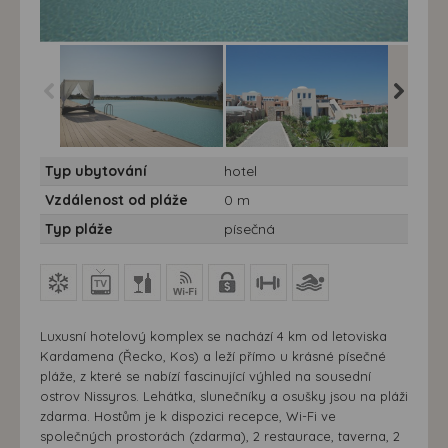
Hotel Helona Resort***** -
Hotel Helona Resort***** -
Hotel He
Typ ubytování
hotel
7 nocí
7 nocí
7 nocí
Vzdálenost od pláže
0 m
Typ pláže
písečná
Luxusní hotelový komplex se nachází 4 km od letoviska
Kardamena (Řecko, Kos) a leží přímo u krásné písečné
pláže, z které se nabízí fascinující výhled na sousední
ostrov Nissyros. Lehátka, slunečníky a osušky jsou na pláži
zdarma. Hostům je k dispozici recepce, Wi-Fi ve
společných prostorách (zdarma), 2 restaurace, taverna, 2