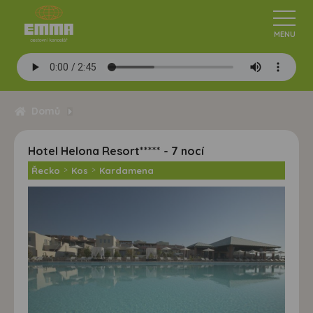
Domů
Hotel Helona Resort***** - 7 nocí
Řecko
>
Kos
>
Kardamena