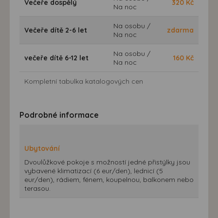
Večeře dospělý
320
Kč
Na noc
Na osobu /
Večeře dítě 2-6 let
zdarma
Na noc
Na osobu /
večeře dítě 6-12 let
160
Kč
Na noc
Kompletní tabulka katalogových cen
Podrobné informace
Ubytování
Dvoulůžkové pokoje s možností jedné přistýlky jsou
vybavené klimatizací (6 eur/den), lednicí (5
eur/den), rádiem, fénem, koupelnou, balkonem nebo
terasou.