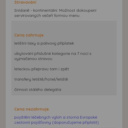
Stravování
Snídaně - kontinentální. Možnost dokoupení
servírovaných večeří formou menu.
Cena zahrnuje
letištní taxy a palivový příplatek
ubytování příslušné kategorie na 7 nocí s
vyznačenou stravou
leteckou přepravu tam i zpět
transfery letiště/hotel/letiště
činnost stálého delegáta
Cena nezahrnuje
pojištění léčebných výloh a storna Evropské
cestovní pojišťovny (doporučujeme připlatit)