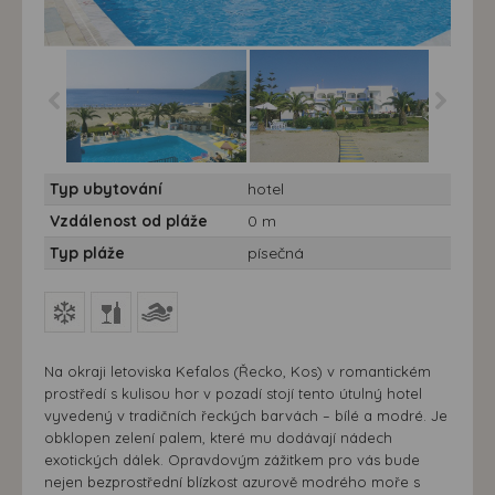
Hotel Kordistos ** 7 nocí
Hotel Kordistos ** 7 nocí
Typ ubytování
hotel
- Řecko, Kos, Hotel
- Řecko, Kos, Hotel
Kordistos
Kordistos
Vzdálenost od pláže
0 m
Typ pláže
písečná
Na okraji letoviska Kefalos (Řecko, Kos) v romantickém
prostředí s kulisou hor v pozadí stojí tento útulný hotel
vyvedený v tradičních řeckých barvách – bílé a modré. Je
obklopen zelení palem, které mu dodávají nádech
exotických dálek. Opravdovým zážitkem pro vás bude
nejen bezprostřední blízkost azurově modrého moře s