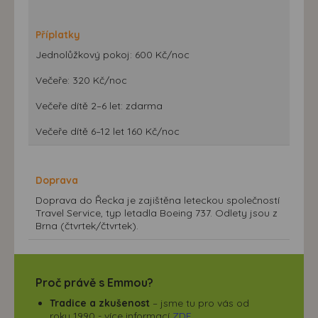
Příplatky
Jednolůžkový pokoj: 600 Kč/noc
Večeře: 320 Kč/noc
Večeře dítě 2–6 let: zdarma
Večeře dítě 6–12 let 160 Kč/noc
Doprava
Doprava do Řecka je zajištěna leteckou společností
Travel Service, typ letadla Boeing 737. Odlety jsou z
Brna (čtvrtek/čtvrtek).
Proč právě s Emmou?
Tradice a zkušenost
– jsme tu pro vás od
roku 1990 - více informací
ZDE