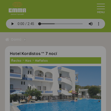
Domů
Hotel Kordistos ** 7 nocí
Řecko
>
Kos
>
Kefalos