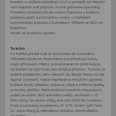
kterého si můžete zaskákat z lodi a potápět se. Mezitím
vám kapitán lodi připraví chutné grilované speciality.
Poslední zastávkou bude ostrov Pserimos s krásnou
písečnou pláží a průzračnou vodou v maličkém
romantickém přístavu s kostelíkem. Můžete se těšit na
báječnou,
téměř až pirátskou plavbu.
Turecko
Po krátké plavbě lodí se dostanete do tureckého
městečka Bodrum, které mimo jiné přitahuje turisty
svým přístavem. Město je postavené na úpatí kopce,
na kterém se tyčí hrad jako strážce přístavu. Turecko je
známé především jako nákupní ráj. Bazar, který na vás
dýchá Orientem, nabízí nepřeberné množství výrobků –
kožené zboží, oblečení, koberce, zlaté a stříbrné šperky
a mnoho dalšího. Máte možnost navštívit Mausoleum,
jeden ze sedmi divů antického světa, amfiteátr s 13
000 místy na sezení, starý více než 2000 let. Uvidíme i
hrad, postavený na přelomu 14. a 15. století rytíři řádu
sv. Jana, který je velkolepou ukázkou středověkého
opevnění.