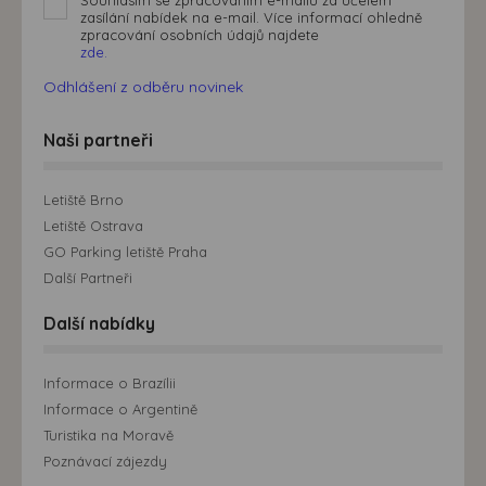
Souhlasím se zpracováním e-mailu za účelem
zasílání nabídek na e-mail. Více informací ohledně
zpracování osobních údajů najdete
zde.
Odhlášení z odběru novinek
Naši partneři
Letiště Brno
Letiště Ostrava
GO Parking letiště Praha
Další Partneři
Další nabídky
Informace o Brazílii
Informace o Argentině
Turistika na Moravě
Poznávací zájezdy