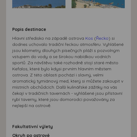
přizpůsobených Vašim zájmům.
Popis destinace
Hlavní středisko na západě ostrova
Kos
(
Řecko
) si
dodnes uchovalo tradiční řeckou atmosféru. Vyhlášené
jsou kilometry dlouhých písečných pláží s pozvolným
vstupem do vody a se širokou nabídkou vodních
sportů. Za návštěvu také rozhodně stojí staré město
Kefalos, které bylo kdysi prvním hlavním městem
ostrova. Z této oblasti pochází i slavný, velmi
aromatický tymiánový med, který si můžete zakoupit v
místních obchůdcích. Další kulinářské zážitky na vás
čekají v tradičních tavernách - vyhlášené jsou přístavní
rybí taverny, které jsou domorodci považovány za
nejlepší na ostrově.
Fakultativní výlety
Okruh po ostrově