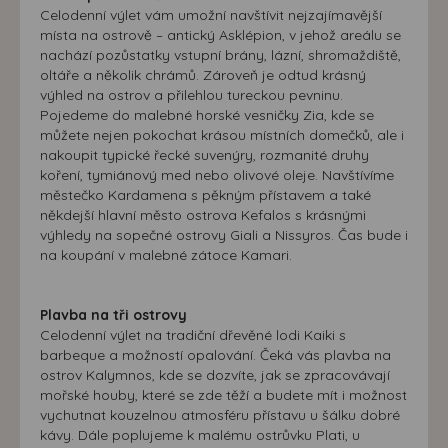
Celodenní výlet vám umožní navštívit nejzajímavější
místa na ostrově – antický Asklépion, v jehož areálu se
nachází pozůstatky vstupní brány, lázní, shromaždiště,
oltáře a několik chrámů. Zároveň je odtud krásný
výhled na ostrov a přilehlou tureckou pevninu.
Pojedeme do malebné horské vesničky Zia, kde se
můžete nejen pokochat krásou místních domečků, ale i
nakoupit typické řecké suvenýry, rozmanité druhy
koření, tymiánový med nebo olivové oleje. Navštívíme
městečko Kardamena s pěkným přístavem a také
někdejší hlavní město ostrova Kefalos s krásnými
výhledy na sopečné ostrovy Giali a Nissyros. Čas bude i
na koupání v malebné zátoce Kamari.
Plavba na tři ostrovy
Celodenní výlet na tradiční dřevěné lodi Kaiki s
barbeque a možností opalování. Čeká vás plavba na
ostrov Kalymnos, kde se dozvíte, jak se zpracovávají
mořské houby, které se zde těží a budete mít i možnost
vychutnat kouzelnou atmosféru přístavu u šálku dobré
kávy. Dále poplujeme k malému ostrůvku Plati, u