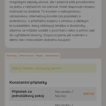
magickými západy slunce, ale i písečná pláž považována
za jednu z nejhezčích na ostrově. Hotel disponuje recepcí,
místností na snídaně, TV koutem s velkoplošnou
obrazovkou, internetový koutek (za poplatek) a
směnárnou. U přilehlého bazénu s vířivkou a dětským
brouzdalištěm, který obklopují lehátka a slunečníky
zdarma, se můžete osvěžit u pool baru nebo si přímo zajít
do vyhlášené taverny. Doporučujeme jak rodinám s
dětmi, tak i milovníkům dobrého koupání.
Termíny
Informace
Mapa
Destinace
Nebyl nalezen dostupný termín.
Konstantní příplatky
Příplatek za
Na osobu /
600
Kč
jednolůžkový pokoj
Na noc
Na osobu /