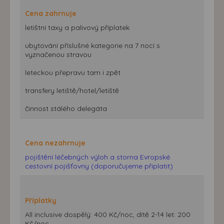
Cena zahrnuje
letištní taxy a palivový příplatek
ubytování příslušné kategorie na 7 nocí s
vyznačenou stravou
leteckou přepravu tam i zpět
transfery letiště/hotel/letiště
činnost stálého delegáta
Cena nezahrnuje
pojištění léčebných výloh a storna Evropské
cestovní pojišťovny (doporučujeme připlatit)
Příplatky
All inclusive dospělý: 400 Kč/noc, dítě 2-14 let: 200
Kč/noc