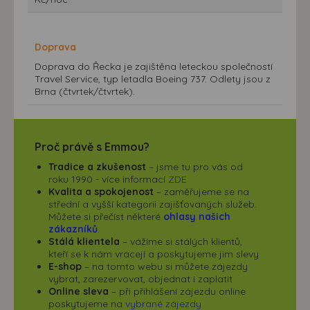
Doprava
Doprava do Řecka je zajištěna leteckou společností
Travel Service, typ letadla Boeing 737. Odlety jsou z
Brna (čtvrtek/čtvrtek).
Proč právě s Emmou?
Tradice a zkušenost
– jsme tu pro vás od
roku 1990 - více informací
ZDE
Kvalita a spokojenost
– zaměřujeme se na
střední a vyšší kategorii zajišťovaných služeb.
Můžete si přečíst některé
ohlasy našich
zákazníků
.
Stálá klientela
– vážíme si stálých klientů,
kteří se k nám vracejí a poskytujeme jim slevy
E-shop
– na tomto webu si můžete zájezdy
vybrat, zarezervovat, objednat i zaplatit
Online sleva
– při přihlášení zájezdu online
poskytujeme na
vybrané zájezdy