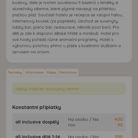
budovy, dále je tvořen soustavou 5 bazénů s lehátky a
slunečníky zdarma, které plynně navazují na přilehlou
písčitou pláž. Součástí hotelu je recepce se vstupní halou,
internetový koutek (za poplatek), obchod se suvenýry,
lobby bar, piano bar, restaurace, několik pool barů. Pro
děti je zde k dispozici dětské hřiště a miniklub. Hotel pro
své hosty pořádá různé animační programy. Hotel s
výbornou polohou přímo u pláže s kvalitními službami a
servisem na úrovni.
Termíny
Informace
Mapa
Destinace
Nebyl nalezen dostupný termín.
Konstantní příplatky
Na osobu / Na
400
all inclusive dospělý
noc
Kč
all inclusive dítě 2-14
Na osobu / Na
200