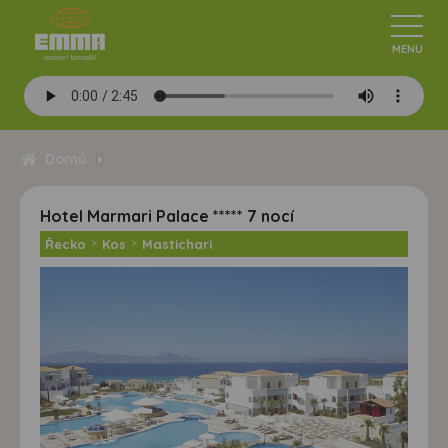
Domů
Hotel Marmari Palace ***** 7 nocí
Řecko
>
Kos
>
Mastichari