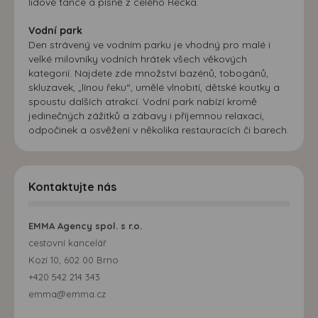
lidové tance a písně z celého Řecka.
Vodní park
Den strávený ve vodním parku je vhodný pro malé i
velké milovníky vodních hrátek všech věkových
kategorií. Najdete zde množství bazénů, tobogánů,
skluzavek, „línou řeku“, umělé vlnobití, dětské koutky a
spoustu dalších atrakcí. Vodní park nabízí kromě
jedinečných zážitků a zábavy i příjemnou relaxaci,
odpočinek a osvěžení v několika restauracích či barech.
Kontaktujte nás
EMMA Agency spol. s r.o.
cestovní kancelář
Kozí 10, 602 00 Brno
+420 542 214 343
emma@emma.cz