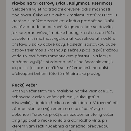
Plavba na tři ostrovy (Plati, Kalymnos, Pserimos)
Celodenní výlet na tradiční dřevěné lodi s možností
opalování. Čeká vás plavba k malému ostrůvku Plati, u
kterého si můžete zaskákat z lodi a potápět se. Další
zastávka bude na ostrově Kalymnos, kde se dozvíte,
jak se zpracovávají mořské houby, které se zde těží a
budete mít i možnost vychutnat kouzelnou atmosféru
přístavu u šálku dobré kávy. Poslední zastávkou bude
ostrov Pserimos s krásnou písečněu pláží a průzračnou
vodou v maličkém romantickém přístavu. Na lodi je
možnost vypůjčit si zdarma náčiní na šnorchlování, k
dispozici je i bar a určitě se můžeme těšit na další
překvapení během této téměř pirátské plavby.
Řecký večer
Krásný večer strávíte v malebné horské vesničce Zia,
schované v zeleni voňavých pinií, eukalyptů a
olivovníků, s typicky řeckou architekturou. V taverně při
západu slunce a výhledem na okolní ostrůvky, a
dokonce i Turecko, prožijete nezapomenutelný večer
plný typického řeckého jídla a domácího vína, při
kterém vám řečtí hudebníci a tanečníci předvedou