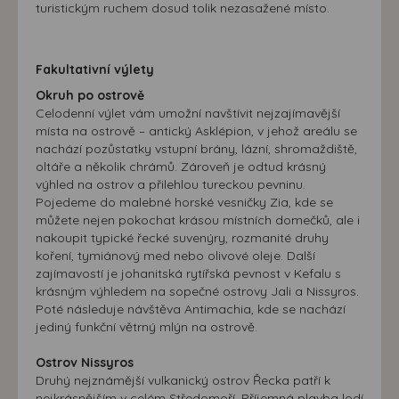
máme možnost vytvářet profily založené na Vašich
turistickým ruchem dosud tolik nezasažené místo.
zájmech. Na základě těchto informací není zpravidla
možná bezprostřední identifikace uživatele. Bez vyjádření
souhlasu, nedojde k zobrazování obsahu a reklam
Fakultativní výlety
přizpůsobených Vašim zájmům.
Okruh po ostrově
Celodenní výlet vám umožní navštívit nejzajímavější
místa na ostrově – antický Asklépion, v jehož areálu se
nachází pozůstatky vstupní brány, lázní, shromaždiště,
oltáře a několik chrámů. Zároveň je odtud krásný
výhled na ostrov a přilehlou tureckou pevninu.
Pojedeme do malebné horské vesničky Zia, kde se
můžete nejen pokochat krásou místních domečků, ale i
nakoupit typické řecké suvenýry, rozmanité druhy
koření, tymiánový med nebo olivové oleje. Další
zajímavostí je johanitská rytířská pevnost v Kefalu s
krásným výhledem na sopečné ostrovy Jali a Nissyros.
Poté následuje návštěva Antimachia, kde se nachází
jediný funkční větrný mlýn na ostrově.
Ostrov Nissyros
Druhý nejznámější vulkanický ostrov Řecka patří k
nejkrásnějším v celém Středomoří. Příjemná plavba lodí