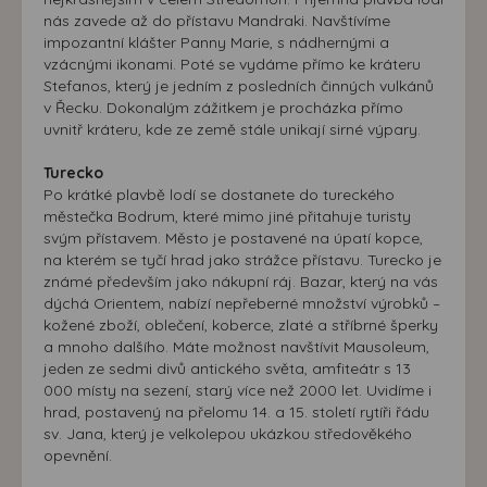
nás zavede až do přístavu Mandraki. Navštívíme
impozantní klášter Panny Marie, s nádhernými a
vzácnými ikonami. Poté se vydáme přímo ke kráteru
Stefanos, který je jedním z posledních činných vulkánů
v Řecku. Dokonalým zážitkem je procházka přímo
uvnitř kráteru, kde ze země stále unikají sirné výpary.
Turecko
Po krátké plavbě lodí se dostanete do tureckého
městečka Bodrum, které mimo jiné přitahuje turisty
svým přístavem. Město je postavené na úpatí kopce,
na kterém se tyčí hrad jako strážce přístavu. Turecko je
známé především jako nákupní ráj. Bazar, který na vás
dýchá Orientem, nabízí nepřeberné množství výrobků –
kožené zboží, oblečení, koberce, zlaté a stříbrné šperky
a mnoho dalšího. Máte možnost navštívit Mausoleum,
jeden ze sedmi divů antického světa, amfiteátr s 13
000 místy na sezení, starý více než 2000 let. Uvidíme i
hrad, postavený na přelomu 14. a 15. století rytíři řádu
sv. Jana, který je velkolepou ukázkou středověkého
opevnění.