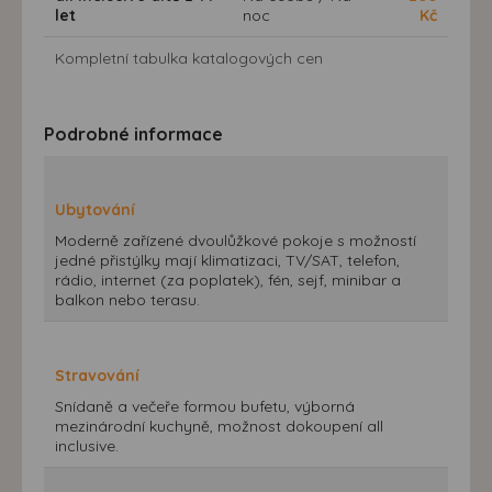
let
noc
Kč
Kompletní tabulka katalogových cen
Podrobné informace
Ubytování
Moderně zařízené dvoulůžkové pokoje s možností
jedné přistýlky mají klimatizaci, TV/SAT, telefon,
rádio, internet (za poplatek), fén, sejf, minibar a
balkon nebo terasu.
Stravování
Snídaně a večeře formou bufetu, výborná
mezinárodní kuchyně, možnost dokoupení all
inclusive.