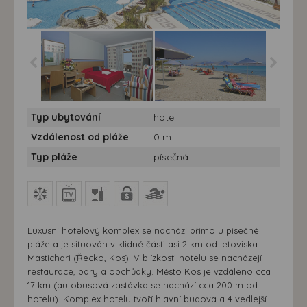
Hotel Marmari Palace
Hotel Marmari Palace
Typ ubytování
hotel
***** 7 nocí - Řecko, Kos,
***** 7 nocí - Řecko, Kos,
Hotel Marmari Palace
Hotel Marmari Palace
Vzdálenost od pláže
0 m
Typ pláže
písečná
Luxusní hotelový komplex se nachází přímo u písečné
pláže a je situován v klidné části asi 2 km od letoviska
Mastichari (Řecko, Kos). V blízkosti hotelu se nacházejí
restaurace, bary a obchůdky. Město Kos je vzdáleno cca
17 km (autobusová zastávka se nachází cca 200 m od
hotelu). Komplex hotelu tvoří hlavní budova a 4 vedlejší