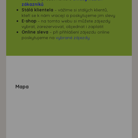
zákazníků
.
Stálá klientela
– vážíme si stálých klientů,
kteří se k nám vracejí a poskytujeme jim slevy
E-shop
– na tomto webu si můžete zájezdy
vybrat, zarezervovat, objednat i zaplatit
Online sleva
– při přihlášení zájezdu online
poskytujeme na
vybrané zájezdy
Mapa