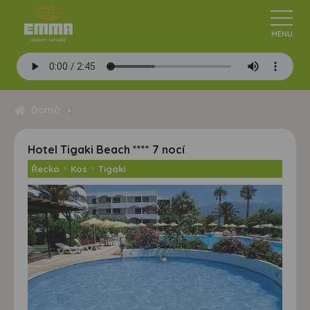
Domů
Hotel Tigaki Beach **** 7 nocí
Řecko
>
Kos
>
Tigaki