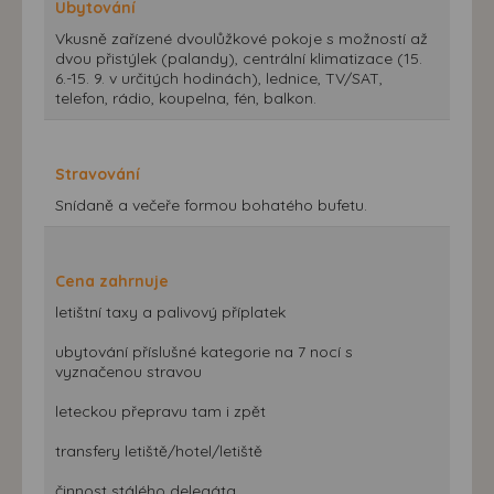
Ubytování
Vkusně zařízené dvoulůžkové pokoje s možností až
dvou přistýlek (palandy), centrální klimatizace (15.
6.-15. 9. v určitých hodinách), lednice, TV/SAT,
telefon, rádio, koupelna, fén, balkon.
Stravování
Snídaně a večeře formou bohatého bufetu.
Cena zahrnuje
letištní taxy a palivový příplatek
ubytování příslušné kategorie na 7 nocí s
vyznačenou stravou
leteckou přepravu tam i zpět
transfery letiště/hotel/letiště
činnost stálého delegáta