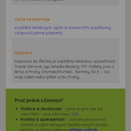
Cena nezahrnuje
pojištění léčebných výloh a storna ERV pojišťovny
(doporučujeme připlatit)
Doprava
Doprava do Řecka je zajištěna leteckou společností
Travel Service, typ letadla Boeing 737. Odlety jsou z
Brna a Prahy (čtvrtek/čtvrtek). Termíny 30.5. – 6.6.
mají odlet nebo přílet z/do Prahy.
Proč právě s Emmou?
Tradice a zkušenost
– jsme tu pro vás od
roku 1990 - více informací
ZDE
Kvalita a spokojenost
– zaměřujeme se na
střední a vyšší kategorii zajišťovaných služeb.
Můžete si přečíst některé
ohlasy našich