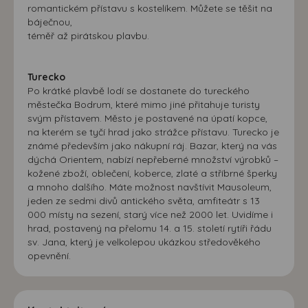
romantickém přístavu s kostelíkem. Můžete se těšit na
báječnou,
téměř až pirátskou plavbu.
Turecko
Po krátké plavbě lodí se dostanete do tureckého
městečka Bodrum, které mimo jiné přitahuje turisty
svým přístavem. Město je postavené na úpatí kopce,
na kterém se tyčí hrad jako strážce přístavu. Turecko je
známé především jako nákupní ráj. Bazar, který na vás
dýchá Orientem, nabízí nepřeberné množství výrobků –
kožené zboží, oblečení, koberce, zlaté a stříbrné šperky
a mnoho dalšího. Máte možnost navštívit Mausoleum,
jeden ze sedmi divů antického světa, amfiteátr s 13
000 místy na sezení, starý více než 2000 let. Uvidíme i
hrad, postavený na přelomu 14. a 15. století rytíři řádu
sv. Jana, který je velkolepou ukázkou středověkého
opevnění.