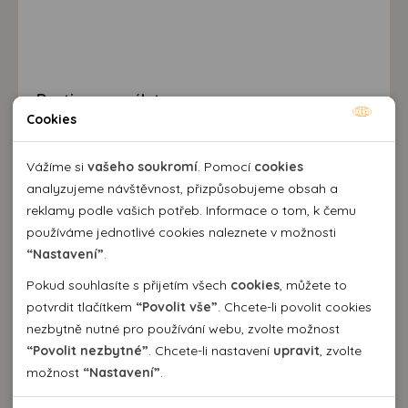
Destinace a výlety
Cookies
Nutné cookies
Nutné cookies pomáhají, aby byla webová stránka
Vážíme si
vašeho soukromí
. Pomocí
cookies
použitelná tak, že umožní základní funkce jako navigace
analyzujeme návštěvnost, přizpůsobujeme obsah a
stránky a přístup k zabezpečeným sekcím webové stránky.
reklamy podle vašich potřeb. Informace o tom, k čemu
Webová stránka nemůže správně fungovat bez těchto
používáme jednotlivé cookies naleznete v možnosti
cookies.
“Nastavení”
.
Pokud souhlasíte s přijetím všech
cookies
, můžete to
Analytické cookies
potvrdit tlačítkem
“Povolit vše”
. Chcete-li povolit cookies
nezbytně nutné pro používání webu, zvolte možnost
Pomocí analytických cookies můžeme měřit návštěvnost
“Povolit nezbytné”
. Chcete-li nastavení
upravit
, zvolte
našeho webu, zdroje návštěv, výkon reklam a také jejich
Personální cookies
možnost
“Nastavení”
.
dosah. Takto získaná data zpracováváme anonymně bez
Personalizační soubory cookies nám umožňují přizpůsobit
vazby na konkrétního uživatele našeho webu. Bez vašeho
prohlížení webu dle vašich zájmů a preferencí. Bez
Reklamní cookies