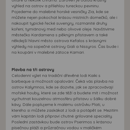
oltáře a několik chrámů. Zároveň je odtud krásný
výhled na ostrov a přilehlou tureckou pevninu.
Pojedeme do malebné horské vesničky Zia, kde se
můžete nejen pokochat krásou místních domečků, ale i
nakoupit typické řecké suvenýry, rozmanité druhy
koření, tymiánový med nebo olivové oleje. Navštívíme
městečko Kardamena s pěkným přístavem a také
někdejší hlavní město ostrova Kefalos s krásnými
výhledy na sopečné ostrovy Giali a Nissyros. Čas bude i
na koupání v malebné zátoce Kamari.
Plavba na tři ostrovy
Celodenní výlet na tradiční dřevěné lodi Kaiki s
barbeque a možností opalování. Čeká vás plavba na
ostrov Kalymnos, kde se dozvíte, jak se zpracovávají
mořské houby, které se zde těží a budete mít i možnost
vychutnat kouzelnou atmosféru přístavu u šálku dobré
kávy. Dále poplujeme k malému ostrůvku Plati, u
kterého si můžete zaskákat z lodi a potápět se. Mezitím
vám kapitán lodi připraví chutné grilované speciality.
Poslední zastávkou bude ostrov Pserimos s krásnou
písečnou pláží a průzračnou vodou v maličkém