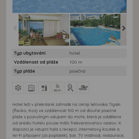
Hotel Tigaki Beach **** 7
Hotel Tigaki Beach **** 7
Hotel Ti
Typ ubytování
hotel
nocí - Řecko, Kos, Hotel
nocí - Řecko, Kos, Hotel
nocí - Ř
Tigaki Beach
Tigaki Beach
Tigaki 
Vzdálenost od pláže
100 m
Typ pláže
písečná
Hotel leží v překrásné zahradě na okraji letoviska Tigaki
(Řecko, Kos) ve vzdálenosti 100 m od dlouhé písečné
pláže s pozvolným vstupem do moře, která je oddělena
od areálu hotelu pouze málo frekventovanou cestou. K
dispozici je vstupní hala s recepcí, internetový koutek a
Wi-Fi připojení (za poplatek), bar, TV místnost, restaurace,