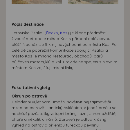
Popis destinace
Letovisko Psalidi (
Řecko
,
Kos
) je klidné předměstí
živoucí metropole města Kos s přírodní oblázkovou
pláží. Nachází se 5 km jihovýchodně od města Kos. Po
celé délce pobřežní komunikace spojující Psalidi a
město Kos je mnoho restaurací, obchodů, barů,
půjčoven motocyklů a kol. Pravidelné spojení s hlavním
městem Kos zajišťují místní linky.
Fakultativní výlety
Okruh po ostrově
Celodenní výlet vám umožní navštívit nejzajímavější
místa na ostrově – antický Asklépion, v jehož areálu se
nachází pozůstatky vstupní brány, lázní, shromaždiště,
oltáře a několik chrámů. Zároveň je odtud krásný
výhled na ostrov a přilehlou tureckou pevninu.