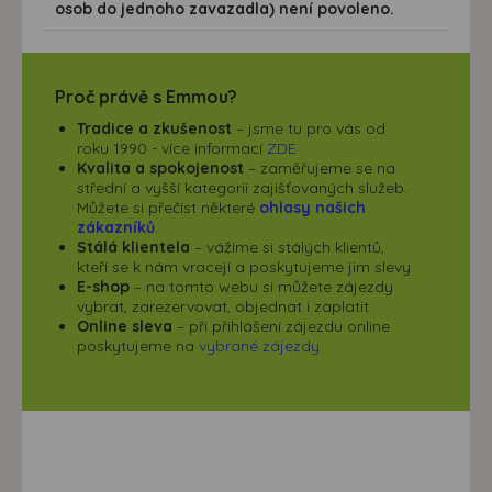
osob do jednoho zavazadla) není povoleno.
Proč právě s Emmou?
Tradice a zkušenost
– jsme tu pro vás od
roku 1990 - více informací
ZDE
Kvalita a spokojenost
– zaměřujeme se na
střední a vyšší kategorii zajišťovaných služeb.
Můžete si přečíst některé
ohlasy našich
zákazníků
.
Stálá klientela
– vážíme si stálých klientů,
kteří se k nám vracejí a poskytujeme jim slevy
E-shop
– na tomto webu si můžete zájezdy
vybrat, zarezervovat, objednat i zaplatit
Online sleva
– při přihlášení zájezdu online
poskytujeme na
vybrané zájezdy