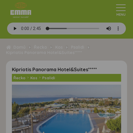
Domů
Řecko
Kos
Psalidi
Kipriotis Panorama Hotel&Suites*****
Kipriotis Panorama Hotel&Suites*****
Řecko
>
Kos
>
Psalidi