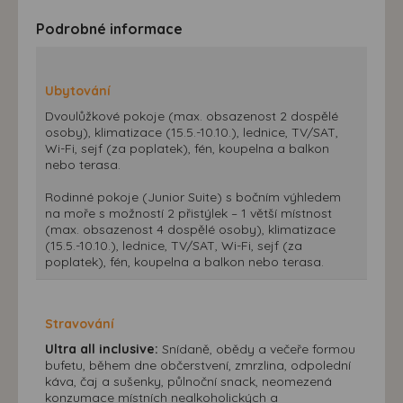
Podrobné informace
Ubytování
Dvoulůžkové pokoje (max. obsazenost 2 dospělé
osoby), klimatizace (15.5.-10.10.), lednice, TV/SAT,
Wi-Fi, sejf (za poplatek), fén, koupelna a balkon
nebo terasa.
Rodinné pokoje (Junior Suite) s bočním výhledem
na moře s možností 2 přistýlek – 1 větší místnost
(max. obsazenost 4 dospělé osoby), klimatizace
(15.5.-10.10.), lednice, TV/SAT, Wi-Fi, sejf (za
poplatek), fén, koupelna a balkon nebo terasa.
Stravování
Ultra all inclusive:
Snídaně, obědy a večeře formou
bufetu, během dne občerstvení, zmrzlina, odpolední
káva, čaj a sušenky, půlnoční snack, neomezená
konzumace místních nealkoholických a