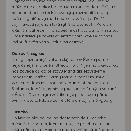
Pojedeme do malebné horské vesničky Zia, kde se
můžete nejen pokochat krásou místních domečků, ale i
nakoupit typické řecké suvenýry, rozmanité druhy
koření, tymiánový med nebo olivové oleje. Další
zajímavostí je johanitská rytířská pevnost v Kefalu s
krásným výhledem na sopečné ostrovy Jali a Nissyros.
Poté následuje návštěva Antimachia, kde se nachází
jediný funkční větrný mlýn na ostrově.
Ostrov Nissyros
Druhý nejznámější vulkanický ostrov Řecka patří k
nejkrásnějším v celém Středomoří. Příjemná plavba lodí
nás zavede až do přístavu Mandraki. Navštívíme
impozantní klášter Panny Marie, s nádhernými a
vzácnými ikonami. Poté se vydáme přímo ke kráteru
Stefanos, který je jedním z posledních činných vulkánů
v Řecku. Dokonalým zážitkem je procházka přímo
uvnitř kráteru, kde ze země stále unikají sirné výpary.
Turecko
Po krátké plavbě lodí se dostanete do tureckého
městečka Bodrum, které mimo jiné přitahuje turisty
svým přístavem. Město je postavené na úpatí kopce,