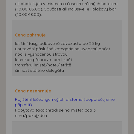
alkoholických v místech a časech určených hotelem
(10.00-03.00). Součástí all inclusive je i plážový bar
(10.00-18.00).
Cena zahrnuje
letištní taxy, odbavené zavazadlo do 23 kg
ubytování příslušné kategorie na uvedený počet
nocí s vyznačenou stravou
leteckou přepravu tam i zpět
transfery letiště/hotel/letiště
činnost stálého delegáta
Cena nezahrnuje
Pojištění léčebných výloh a storna (doporučujeme
připlatit)
Pobytová taxa (hradí se na místě) cca 3
eura/pokoj/den.