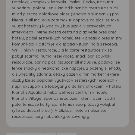
Hotelový komplex v letovisku Psalidi (Řecko, Kos) má
výhodnou polohu jen 4 km od hlavního města Kos a 250
m od písečně-oblázkové pláže (lehátka a slunečníky pro
klienty s all inclusive zdarma). K dopravě na pláž lze také
využít hotelový kyvadlový bus jezdící v pravidelných
intervalech). Mírně svažitá cesta na pláž vede přes areál
hotelu, podél sesterských hotelů sítě Kipriotis a přes místní
komunikaci. Hostům je k dispozici vstupní hala s recepcí,
Wi-Fi, hlavní restaurace, 3 a la carte restaurace (1x za
pobyt zdarma, nutná rezervace), snack bar, souvlaki
restaurace, bar na pláži (součást all inclusive, podávají se
lehké snacky a nealkoholické nápoje), 2 bazény s lehátky
a slunečníky zdarma, dětský bazén a minimarket.Některé
služby lze za poplatek využívat v sesterských hotelech –
např. akvapark s 6 tobogány a dalšími atrakcemi v hotelu
Kipriotis Aqualand nebo wellness centrum v hotelu
Kipriotis Village. Sportovně založení klienti ocení vodní
pólo, tenisové kurty, stolní tenis nebo plážový volejbal
(vše za depozit 5 eur). V blízkosti hotelu naleznete
restaurace, bary i obchůdky se suvenýry.