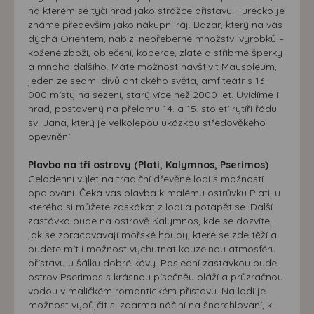
na kterém se tyčí hrad jako strážce přístavu. Turecko je
známé především jako nákupní ráj. Bazar, který na vás
dýchá Orientem, nabízí nepřeberné množství výrobků –
kožené zboží, oblečení, koberce, zlaté a stříbrné šperky
a mnoho dalšího. Máte možnost navštívit Mausoleum,
jeden ze sedmi divů antického světa, amfiteátr s 13
000 místy na sezení, starý více než 2000 let. Uvidíme i
hrad, postavený na přelomu 14. a 15. století rytíři řádu
sv. Jana, který je velkolepou ukázkou středověkého
opevnění.
Plavba na tři ostrovy (Plati, Kalymnos, Pserimos)
Celodenní výlet na tradiční dřevěné lodi s možností
opalování. Čeká vás plavba k malému ostrůvku Plati, u
kterého si můžete zaskákat z lodi a potápět se. Další
zastávka bude na ostrově Kalymnos, kde se dozvíte,
jak se zpracovávají mořské houby, které se zde těží a
budete mít i možnost vychutnat kouzelnou atmosféru
přístavu u šálku dobré kávy. Poslední zastávkou bude
ostrov Pserimos s krásnou písečněu pláží a průzračnou
vodou v maličkém romantickém přístavu. Na lodi je
možnost vypůjčit si zdarma náčiní na šnorchlování, k