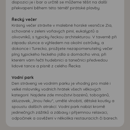
dispozici je i bar a určitě se můžeme těšit na další
překvapení během této téměř pirátské plavby.
Řecký večer
Krásný večer strávíte v malebné horské vesničce Zia,
schované v zeleni voňavých pinií, eukalyptů a
olivovníků, s typicky řeckou architekturou. V taverně při
západu slunce a výhledem na okolní ostrůvky, a
dokonce i Turecko, prožijete nezapomenutelný večer
plný typického řeckého jídla a domácího vína, při
kterém vám řečtí hudebníci a tanečníci předvedou
lidové tance a písně z celého Řecka.
Vodní park
Den strávený ve vodním parku je vhodný pro malé i
velké milovníky vodních hrátek všech věkových
kategorií. Najdete zde množství bazénů, tobogánů,
skluzavek, „línou řeku“, umělé vlnobití, dětské koutky a
spoustu dalších atrakcí. Vodní park nabízí kromě
jedinečných zážitků a zábavy i příjemnou relaxaci,
odpočinek a osvěžení v několika restauracích či barech.