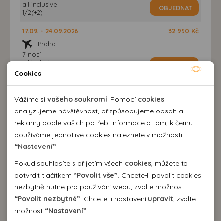
all inclusive
OBJEDNAT
1/2(+2)
17.09. - 24.09.2026
32 990 Kč
Praha
7 nocí
all inclusive
OBJEDNAT
1/2
Cookies
Nutné cookies
17.09. - 24.09.2026
37 190 Kč
Nutné cookies pomáhají, aby byla webová stránka
Vážíme si
vašeho soukromí
. Pomocí
cookies
Praha
použitelná tak, že umožní základní funkce jako navigace
analyzujeme návštěvnost, přizpůsobujeme obsah a
7 nocí
all inclusive
stránky a přístup k zabezpečeným sekcím webové stránky.
reklamy podle vašich potřeb. Informace o tom, k čemu
OBJEDNAT
1/2(+2)
Webová stránka nemůže správně fungovat bez těchto
používáme jednotlivé cookies naleznete v možnosti
cookies.
“Nastavení”
.
18.09. - 25.09.2026
32 990 Kč
Brno , Praha , Ostrava
Pokud souhlasíte s přijetím všech
cookies
, můžete to
7 nocí
Analytické cookies
potvrdit tlačítkem
“Povolit vše”
. Chcete-li povolit cookies
all inclusive
OBJEDNAT
1/2
nezbytně nutné pro používání webu, zvolte možnost
Pomocí analytických cookies můžeme měřit návštěvnost
“Povolit nezbytné”
. Chcete-li nastavení
upravit
, zvolte
našeho webu, zdroje návštěv, výkon reklam a také jejich
Personální cookies
18.09. - 25.09.2026
37 190 Kč
možnost
“Nastavení”
.
dosah. Takto získaná data zpracováváme anonymně bez
Personalizační soubory cookies nám umožňují přizpůsobit
Brno , Praha , Ostrava