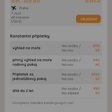
25.09. - 02.10.2026
29 890 Kč
Praha
7 nocí
all inclusive
OBJEDNAT
1/2(+2)
Konstantní příplatky
Na osobu /
600
výhled na moře
Na noc
Kč
přímý výhled na moře
Na osobu /
440
rodinný pokoj
Na noc
Kč
Příplatek za
Na osobu /
2320
jednolůžkový pokoj
Na noc
Kč
Na osobu /
990
dítě do 2 let
Na zájezd
Kč
Kompletní tabulka katalogových cen