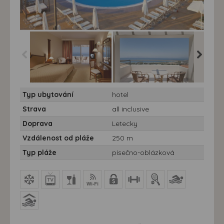
Kipriotis Panorama
Kipriotis Panorama
Kipriot
Typ ubytování
hotel
Hotel&Suites*****
Hotel&Suites*****
Hotel&Sui
Strava
all inclusive
Doprava
Letecky
Vzdálenost od pláže
250 m
Typ pláže
písečno-oblázková