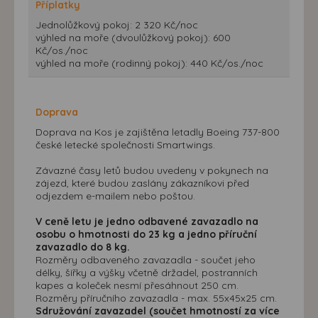
Příplatky
Jednolůžkový pokoj: 2 320 Kč/noc
výhled na moře (dvoulůžkový pokoj): 600
Kč/os./noc
výhled na moře (rodinný pokoj): 440 Kč/os./noc
Doprava
Doprava na Kos je zajištěna letadly Boeing 737-800
české letecké společnosti Smartwings.
Závazné časy letů budou uvedeny v pokynech na
zájezd, které budou zaslány zákazníkovi před
odjezdem e-mailem nebo poštou.
V ceně letu je jedno odbavené zavazadlo na
osobu o hmotnosti do 23 kg a jedno příruční
zavazadlo do 8 kg.
Rozměry odbaveného zavazadla - součet jeho
délky, šířky a výšky včetně držadel, postranních
kapes a koleček nesmí přesáhnout 250 cm.
Rozměry příručního zavazadla - max. 55x45x25 cm.
Sdružování zavazadel (součet hmotností za více