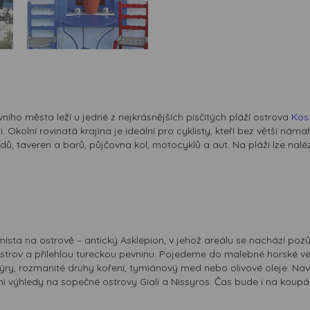
ního města leží u jedné z nejkrásnějších písčitých pláží ostrova
Kos
 Okolní rovinatá krajina je ideální pro cyklisty, kteří bez větší ná
ů, taveren a barů, půjčovna kol, motocyklů a aut. Na pláži lze naléz
ísta na ostrově – antický Asklépion, v jehož areálu se nachází pozůs
ostrov a přilehlou tureckou pevninu. Pojedeme do malebné horské v
enýry, rozmanité druhy koření, tymiánový med nebo olivové oleje.
mi výhledy na sopečné ostrovy Giali a Nissyros. Čas bude i na koup