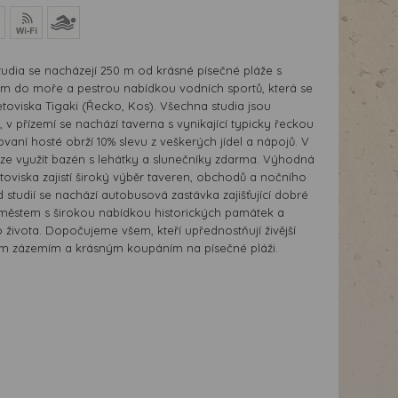
tudia se nacházejí 250 m od krásné písečné pláže s
m do moře a pestrou nabídkou vodních sportů, která se
etoviska Tigaki (Řecko, Kos). Všechna studia jsou
e, v přízemí se nachází taverna s vynikající typicky řeckou
vaní hosté obrží 10% slevu z veškerých jídel a nápojů. V
e využít bazén s lehátky a slunečníky zdarma. Výhodná
toviska zajistí široký výběr taveren, obchodů a nočního
d studií se nachází autobusová zastávka zajišťující dobré
 městem s širokou nabídkou historických památek a
života. Dopočujeme všem, kteří upřednostňují živější
tním zázemím a krásným koupáním na písečné pláži.