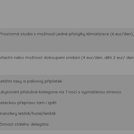
Prostorná studia s možností jedné přistýlky klimatizace (6 eur/den),
Vlastní nebo možnost dokoupení snídaní (4 eur/den, děti 2 eur/ den) 
letištní taxy a palivový příplatek
ubytování příslušné kategorie na 7 nocí s vyznačenou stravou
leteckou přepravu tam i zpět
transfery letiště/hotel/letiště
činnost stálého delegáta