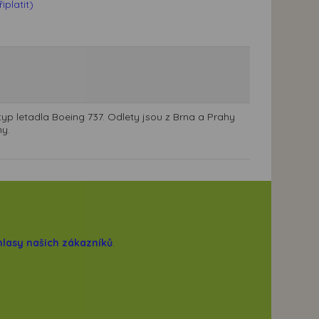
platit)
typ letadla Boeing 737. Odlety jsou z Brna a Prahy
hy.
hlasy našich zákazníků
.