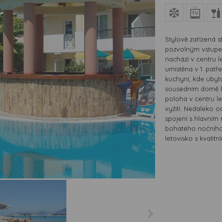
Stylově zařízená s
pozvolným vstupe
nachází v centru l
umístěna v 1. patř
kuchyní, kde ubyto
sousedním domě lz
poloha v centru le
vyžití. Nedaleko o
spojení s hlavním
bohatého nočního 
letovisko s kvali