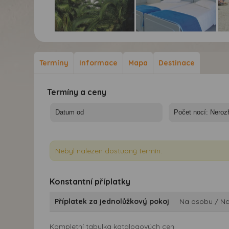
Studia Oneiro 7 nocí -
Studia Oneiro 7 nocí -
Stu
Řecko, Kos, Tigaki -
Řecko, Kos, Tigaki -
Řec
studia O'Neiro
studia O'Neiro
Termíny
Informace
Mapa
Destinace
Termíny a ceny
Nebyl nalezen dostupný termín.
Konstantní příplatky
Příplatek za jednolůžkový pokoj
Na osobu / N
Kompletní tabulka katalogových cen