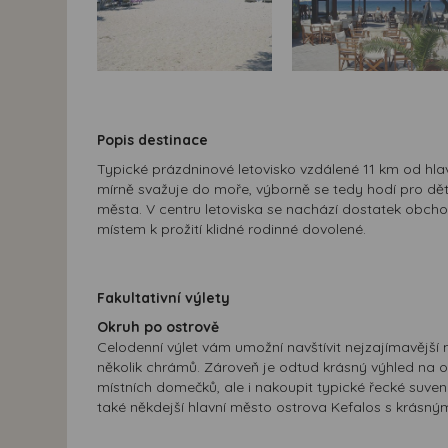
Popis destinace
Typické prázdninové letovisko vzdálené 11 km od hlav
mírně svažuje do moře, výborně se tedy hodí pro děti.
města. V centru letoviska se nachází dostatek obchod
místem k prožití klidné rodinné dovolené.
Fakultativní výlety
Okruh po ostrově
Celodenní výlet vám umožní navštívit nejzajímavější m
několik chrámů. Zároveň je odtud krásný výhled na 
místních domečků, ale i nakoupit typické řecké suv
také někdejší hlavní město ostrova Kefalos s krásný