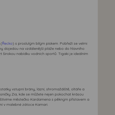
(
Řecko
) s proslulým bílým pískem. Pobřeží se velmi
mahy dojedou na vzdálenější pláže nebo do hlavního
t širokou nabídku vodních sportů. Tigaki je ideálním
tatky vstupní brány, lázní, shromaždiště, oltáře a
esničky Zia, kde se můžete nejen pokochat krásou
 Navštívíme městečko Kardamena s pěkným přístavem a
ání v malebné zátoce Kamari.