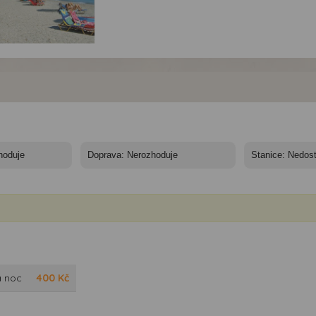
dia Oneiro 7 nocí -
ko, Kos, Tigaki
a noc
400
Kč