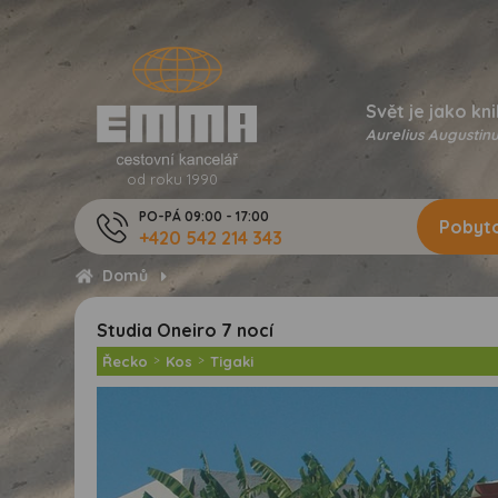
Svět je jako kni
Aurelius Augustinu
od roku 1990
PO-PÁ 09:00 - 17:00
Pobyto
+420 542 214 343
Domů
Studia Oneiro 7 nocí
Řecko
>
Kos
>
Tigaki