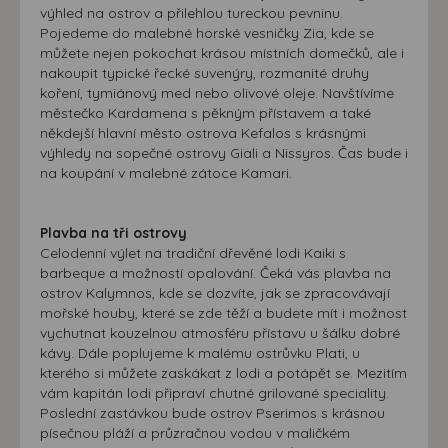
výhled na ostrov a přilehlou tureckou pevninu.
Pojedeme do malebné horské vesničky Zia, kde se
můžete nejen pokochat krásou místních domečků, ale i
nakoupit typické řecké suvenýry, rozmanité druhy
koření, tymiánový med nebo olivové oleje. Navštívíme
městečko Kardamena s pěkným přístavem a také
někdejší hlavní město ostrova Kefalos s krásnými
výhledy na sopečné ostrovy Giali a Nissyros. Čas bude i
na koupání v malebné zátoce Kamari.
Plavba na tři ostrovy
Celodenní výlet na tradiční dřevěné lodi Kaiki s
barbeque a možností opalování. Čeká vás plavba na
ostrov Kalymnos, kde se dozvíte, jak se zpracovávají
mořské houby, které se zde těží a budete mít i možnost
vychutnat kouzelnou atmosféru přístavu u šálku dobré
kávy. Dále poplujeme k malému ostrůvku Plati, u
kterého si můžete zaskákat z lodi a potápět se. Mezitím
vám kapitán lodi připraví chutné grilované speciality.
Poslední zastávkou bude ostrov Pserimos s krásnou
písečnou pláží a průzračnou vodou v maličkém