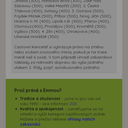
Jihlava (300), Havlíčkův Brod (300), Žďár nad
Sázavou (300), Velké Meziříčí (200). 2. Česká
Třebová (400), Svitavy (400). 3. Ostrava (500),
Frýdek-Místek (500), Příbor (500), Nový Jičín (500),
Hranice n. M. (400), Lipník n.B. (400), Přerov (400),
Olomouc(400), Prostějov (300), Kroměříž (300),
Vyškov (300). 4. Zlín (400), Otrokovice (400),
Uherské Hradiště (300).
Cestovní kancelář si vyhrazuje právo na změnu
nebo zrušení svozového místa, pokud je na trase
méně než 6 osob. V tom případě uhradí zákazníkovi
náklady za náhradní dopravu do výše jízdného
vlakem 2. třídy, popř. autobusového jízdného.
Proč právě s Emmou?
Tradice a zkušenost
– jsme tu pro vás od
roku 1990 - více informací
ZDE
Kvalita a spokojenost
– zaměřujeme se na
střední a vyšší kategorii zajišťovaných služeb.
Můžete si přečíst některé
ohlasy našich
zákazníků
.