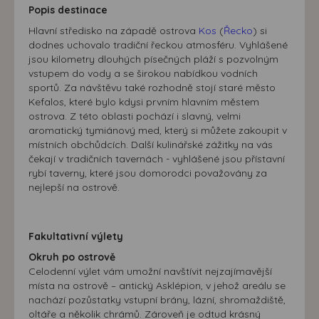
Popis destinace
Hlavní středisko na západě ostrova
Kos
(
Řecko
) si
dodnes uchovalo tradiční řeckou atmosféru. Vyhlášené
jsou kilometry dlouhých písečných pláží s pozvolným
vstupem do vody a se širokou nabídkou vodních
sportů. Za návštěvu také rozhodně stojí staré město
Kefalos, které bylo kdysi prvním hlavním městem
ostrova. Z této oblasti pochází i slavný, velmi
aromatický tymiánový med, který si můžete zakoupit v
místních obchůdcích. Další kulinářské zážitky na vás
čekají v tradičních tavernách - vyhlášené jsou přístavní
rybí taverny, které jsou domorodci považovány za
nejlepší na ostrově.
Fakultativní výlety
Okruh po ostrově
Celodenní výlet vám umožní navštívit nejzajímavější
místa na ostrově – antický Asklépion, v jehož areálu se
nachází pozůstatky vstupní brány, lázní, shromaždiště,
oltáře a několik chrámů. Zároveň je odtud krásný