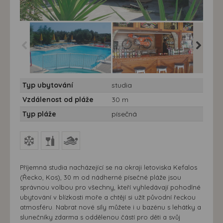
Studia Roses 10/11 nocí
Studia Roses 10/11 nocí
Studia R
Typ ubytování
studia
- Řecko, Kos, Kefalos -
- Řecko, Kos, Kefalos -
- Řecko,
studia Roses
studia Roses
Vzdálenost od pláže
30 m
Typ pláže
písečná
Příjemná studia nacházející se na okraji letoviska Kefalos
(Řecko, Kos), 30 m od nádherné písečné pláže jsou
správnou volbou pro všechny, kteří vyhledávají pohodlné
ubytování v blízkosti moře a chtějí si užít původní řeckou
atmosféru. Nabrat nové síly můžete i u bazénu s lehátky a
slunečníky zdarma s oddělenou částí pro děti a svůj