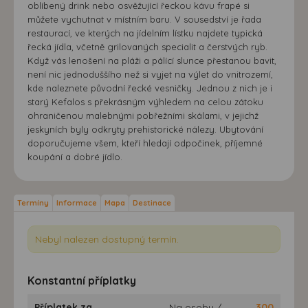
oblíbený drink nebo osvěžující řeckou kávu frapé si
můžete vychutnat v místním baru. V sousedství je řada
restaurací, ve kterých na jídelním lístku najdete typická
řecká jídla, včetně grilovaných specialit a čerstvých ryb.
Když vás lenošení na pláži a pálící slunce přestanou bavit,
není nic jednoduššího než si vyjet na výlet do vnitrozemí,
kde naleznete původní řecké vesničky. Jednou z nich je i
starý Kefalos s překrásným výhledem na celou zátoku
ohraničenou malebnými pobřežními skálami, v jejichž
jeskyních byly odkryty prehistorické nálezy. Ubytování
doporučujeme všem, kteří hledají odpočinek, příjemné
koupání a dobré jídlo.
Termíny
Informace
Mapa
Destinace
Nebyl nalezen dostupný termín.
Konstantní příplatky
Příplatek za
Na osobu /
300