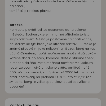
romantickém přístavu s kostelíkem. Můžete se těšit na
báječnou,
téměř až pirátskou plavbu.
Turecko
Po krátké plavbě lodí se dostanete do tureckého
městečka Bodrum, které mimo jiné přitahuje turisty
svým přístavem. Město je postavené na úpatí kopce,
na kterém se tyčí hrad jako strážce přístavu. Turecko je
známé především jako nákupní ráj. Bazar, který na vás
dýchá Orientem, nabízí nepřeberné množství výrobků –
kožené zboží, oblečení, koberce, zlaté a stříbrné šperky
a mnoho dalšího. Máte možnost navštívit Mausoleum,
jeden ze sedmi divů antického světa, amfiteátr s 13
000 místy na sezení, starý více než 2000 let. Uvidíme i
hrad, postavený na přelomu 14. a 15. století rytíři řádu
sv. Jana, který je velkolepou ukázkou středověkého
opevnění.
Kontaktujte nás