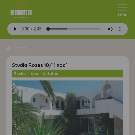
Domů
Studia Roses 10/11 nocí
Řecko
>
Kos
>
Kefalos