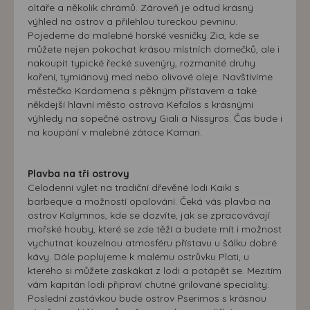
oltáře a několik chrámů. Zároveň je odtud krásný
výhled na ostrov a přilehlou tureckou pevninu.
Pojedeme do malebné horské vesničky Zia, kde se
můžete nejen pokochat krásou místních domečků, ale i
nakoupit typické řecké suvenýry, rozmanité druhy
koření, tymiánový med nebo olivové oleje. Navštívíme
městečko Kardamena s pěkným přístavem a také
někdejší hlavní město ostrova Kefalos s krásnými
výhledy na sopečné ostrovy Giali a Nissyros. Čas bude i
na koupání v malebné zátoce Kamari.
Plavba na tři ostrovy
Celodenní výlet na tradiční dřevěné lodi Kaiki s
barbeque a možností opalování. Čeká vás plavba na
ostrov Kalymnos, kde se dozvíte, jak se zpracovávají
mořské houby, které se zde těží a budete mít i možnost
vychutnat kouzelnou atmosféru přístavu u šálku dobré
kávy. Dále poplujeme k malému ostrůvku Plati, u
kterého si můžete zaskákat z lodi a potápět se. Mezitím
vám kapitán lodi připraví chutné grilované speciality.
Poslední zastávkou bude ostrov Pserimos s krásnou