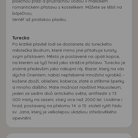
písečnou pláží a průzračnou vodou v maličkém
romantickém přístavu s kostelíkem. Můžete se těšit na
báječnou,
téměř až pirátskou plavbu.
Turecko
Po krátké plavbě lodí se dostanete do tureckého
městečka Bodrum, které mimo jiné přitahuje turisty
svým přístavem. Město je postavené na úpatí kopce,
na kterém se tyčí hrad jako strážce přístavu. Turecko je
známé především jako nákupní ráj. Bazar, který na vás
dýchá Orientem, nabízí nepřeberné množství výrobků –
kožené zboží, oblečení, koberce, zlaté a stříbrné šperky
a mnoho dalšího. Máte možnost navštívit Mausoleum,
jeden ze sedmi divů antického světa, amfiteátr s 13
000 místy na sezení, starý více než 2000 let. Uvidíme i
hrad, postavený na přelomu 14. a 15. století rytíři řádu
sv. Jana, který je velkolepou ukázkou středověkého
opevnění.