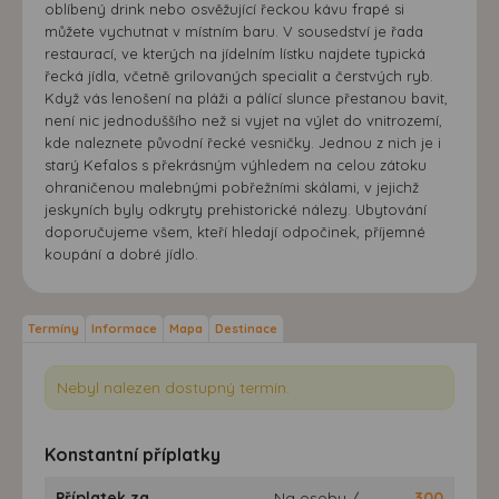
oblíbený drink nebo osvěžující řeckou kávu frapé si
můžete vychutnat v místním baru. V sousedství je řada
restaurací, ve kterých na jídelním lístku najdete typická
řecká jídla, včetně grilovaných specialit a čerstvých ryb.
Když vás lenošení na pláži a pálící slunce přestanou bavit,
není nic jednoduššího než si vyjet na výlet do vnitrozemí,
kde naleznete původní řecké vesničky. Jednou z nich je i
starý Kefalos s překrásným výhledem na celou zátoku
ohraničenou malebnými pobřežními skálami, v jejichž
jeskyních byly odkryty prehistorické nálezy. Ubytování
doporučujeme všem, kteří hledají odpočinek, příjemné
koupání a dobré jídlo.
Termíny
Informace
Mapa
Destinace
Nebyl nalezen dostupný termín.
Konstantní příplatky
Příplatek za
Na osobu /
300