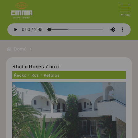
Domů
Studia Roses 7 nocí
Řecko
>
Kos
>
Kefalos