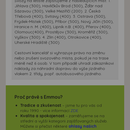
Svozy na letiště zajišťujeme z následujících míst: 1.
Jihlava (300), Havlíčkův Brod (300), Žďár nad
Sázavou (300), Velké Meziříčí (200). 2. Česká
Třebová (400), Svitavy (400). 3. Ostrava (500),
Frýdek-Místek (500), Příbor (500), Nový Jičín (500),
Hranice n. M. (400), Lipník n.B. (400), Přerov (400),
Olomouc(400), Prostějov (300), Kroměříž (300),
Vyškov (300). 4. Zlín (400), Otrokovice (400),
Uherské Hradiště (300).
Cestovní kancelář si vyhrazuje právo na změnu
nebo zrušení svozového místa, pokud je na trase
méně než 6 osob. V tom případě uhradí zákazníkovi
náklady za náhradní dopravu do výše jízdného
vlakem 2. třídy, popř. autobusového jízdného.
Proč právě s Emmou?
Tradice a zkušenost
– jsme tu pro vás od
roku 1990 - více informací
ZDE
Kvalita a spokojenost
– zaměřujeme se na
střední a vyšší kategorii zajišťovaných služeb.
Můžete si přečíst některé
ohlasy našich