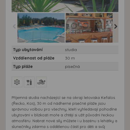
Studia Roses 7 nocí -
Studia Roses 7 nocí -
Studia R
Typ ubytování
studia
Řecko, Kos, Kefalos -
Řecko, Kos, Kefalos -
Řecko, K
studia Roses
studia Roses
Vzdálenost od pláže
30 m
Typ pláže
písečná
Příjemná studia nacházející se na okraji letoviska Kefalos
(Řecko, Kos), 30 m od nádherné písečné pláže jsou
správnou volbou pro všechny, kteří vyhledávají pohodlné
ubytování v blízkosti moře a chtějí si užít původní řeckou
atmosféru. Nabrat nové síly můžete i u bazénu s lehátky a
slunečníky zdarma s oddělenou částí pro děti a svůj