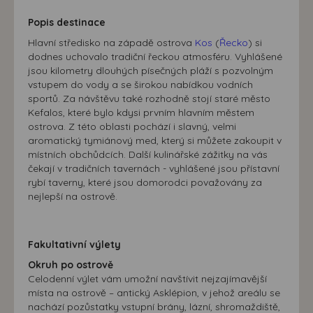
Popis destinace
Hlavní středisko na západě ostrova
Kos
(
Řecko
) si
dodnes uchovalo tradiční řeckou atmosféru. Vyhlášené
jsou kilometry dlouhých písečných pláží s pozvolným
vstupem do vody a se širokou nabídkou vodních
sportů. Za návštěvu také rozhodně stojí staré město
Kefalos, které bylo kdysi prvním hlavním městem
ostrova. Z této oblasti pochází i slavný, velmi
aromatický tymiánový med, který si můžete zakoupit v
místních obchůdcích. Další kulinářské zážitky na vás
čekají v tradičních tavernách - vyhlášené jsou přístavní
rybí taverny, které jsou domorodci považovány za
nejlepší na ostrově.
Fakultativní výlety
Okruh po ostrově
Celodenní výlet vám umožní navštívit nejzajímavější
místa na ostrově – antický Asklépion, v jehož areálu se
nachází pozůstatky vstupní brány, lázní, shromaždiště,