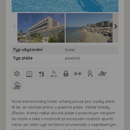
Aktia Lounge Hotel &
Aktia Lounge Hotel &
Aktia Lo
Typ ubytování
hotel
Spa***** - 7 nocí - Hotel
Spa***** - 7 nocí - Hotel
Spa***** 
Aktia Lounge Hotel &
Aktia Lounge Hotel &
Aktia Lo
Typ pláže
písečná
Spa***** - Řecko, Kréta
Spa***** - Řecko, Kréta
Spa***** 
Nově zrenovovaný hotel, určený pouze pro osoby starší
14 let, se nachází přímo u písečné pláže. Oblast Stalidy
(Řecko, Kréta) nabízí dlouhé pláže s pozvolným vstupem
do moře a také s možností provozování vodních sportů.
Večer jen stačí vyjít na hlavní promenádu s nepřeberným