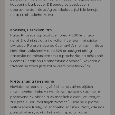
koupání a barbecue. Z Eloundy se autobusem
dopravíme do města Agios Nikolaos, jež bíle lemuje
okraj Mirabelského zálivu.
Knossos, Heraklion, trh
Palác Knossos byl postaven před 4.000 lety jako
největší administrativní a kulturní centrum minojské
civilizace. Po prohlídce paláce navštívíme hlavní město
Heraklion, založené v roce 828 arabskými piráty.
Zastávka na městském trhu a procházka na pěší zóně
v centru Heraklionu s množstvím obchodů, kaváren a
taveren se zcela jistě zalíbí všem návštěvníkům.
Kréta známá i neznámá
Navštívíme jedno z největších a nejzajímavějších
akvárií svého druhu v Evropě. Na rozloze 3.500 m2 je
postaveno 32 obřích a 25 menších akvárií, ve kterých
žije přes 4 000 mořských živočichů. Dále se vydáme
vnitrozemím Kréty, do známého sdružení Peza, kde nás
pohostí vínem, rakií a krétskými specialitkami.