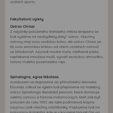
vodních sportu.
souhlasu, nedojde k zobrazování obsahu a reklam
přizpůsobených Vašim zájmům.
Fakultativní výlety
Ostrov Chrissi
Z nejjižněji položeného krétského města Ierapetra se
lodí vydáme na neobydlený,zlatý“ ostrov. Všechny
ostrovy mají svou osobitou krásu, ale ostrov Chrissi se
liší svou exotickou krásou od všech ostatních ostrovů
ve Středomoří. Azurově modré moře, nádherné pláže,
nepřeberné množství mušlí, vytváří exotickou atmosféru
tohoto malého pozemského ráje.
Spinalogna, Agios Nikolaos
Autobusem se dopravíme do přímořského letoviska
Elounda, odkud se výletní lodí přeplavíme na malebný
ostrov Spinalonga. Benátská pevnost, která dominuje
celému ostrovu a historie malomocných, kteří zde byli
izolováni do roku 1957, ale také podmanivá krajina
zaujmou jistě všechny návštěvníky. Poplujeme lodí na
poloostrov Kolokitha, kde je v kouzelné laguně čas na