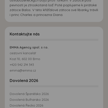
osvobozeneckých bojů proti Turkům. V zátoce pod
pevností je ztroskotaná loď. Poté poplujeme k pirátské
zátoce Balos. V této křišťálové zátoce své líbanky trávili
i princ Charles a princezna Diana.
Kontaktujte nás
EMMA Agency spol. s r.o.
cestovní kancelář
Kozí 10, 602 00 Brno
+420 542 214 343
emma@emma.cz
Dovolená 2026
Dovolená Španělsko 2026
Dovolená Bulharsko 2026
Dovolená Řecko 2026