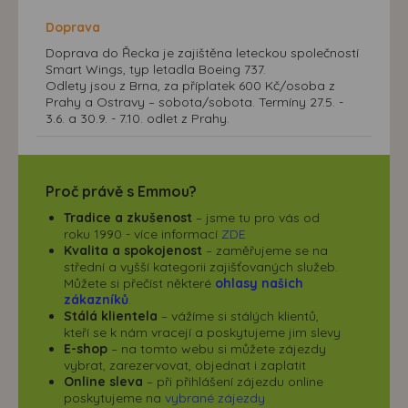
Doprava
Doprava do Řecka je zajištěna leteckou společností
Smart Wings, typ letadla Boeing 737.
Odlety jsou z Brna, za příplatek 600 Kč/osoba z
Prahy a Ostravy – sobota/sobota. Termíny 27.5. -
3.6. a 30.9. - 7.10. odlet z Prahy.
Proč právě s Emmou?
Tradice a zkušenost
– jsme tu pro vás od
roku 1990 - více informací
ZDE
Kvalita a spokojenost
– zaměřujeme se na
střední a vyšší kategorii zajišťovaných služeb.
Můžete si přečíst některé
ohlasy našich
zákazníků
.
Stálá klientela
– vážíme si stálých klientů,
kteří se k nám vracejí a poskytujeme jim slevy
E-shop
– na tomto webu si můžete zájezdy
vybrat, zarezervovat, objednat i zaplatit
Online sleva
– při přihlášení zájezdu online
poskytujeme na
vybrané zájezdy