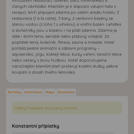
množstvím restaurací, taveren, barů, minimarketů a
různých obchůdků. Klientům je k dispozici vstupní hala s
recepcí, Wi‑Fi připojení zdarma po celém areálu hotelu, 3
restaurace (1 à la carte), 3 bary, 2 venkovní bazény se
slanou vodou (z toho 1 s vířivkou) a vnitřní bazén. Lehátka
a slunečníky jsou u bazénu i na pláži zdarma. Zdarma je
dále i stolní tenis, aerobik nebo plážový volejbal. Za
poplatek tenis, kulečník, fitness, sauna a masáže. Hotel
pořádá pestré animační a zábavní programy –
aquaerobic, jógu, koktejl lekce, kurzy vaření, taneční lekce
nebo večery s živou hudbou. Hotel doporučujeme
náročnějším klientům,kteří preferují kvalitní služby, pěkné
koupání a dosah živého letoviska.
Termíny
Informace
Mapa
Destinace
Nebyl nalezen dostupný termín.
Konstantní příplatky