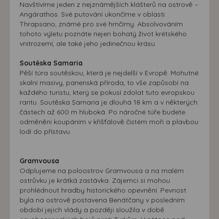
Navštívíme jeden z nejznámějších klášterů na ostrově –
Angárathos. Své putování ukončíme v oblasti
Thrapsano, známé pro své hrnčírny. Absolvováním
tohoto výletu poznáte nejen bohatý život krétského
vnitrozemí, ale také jeho jedinečnou krásu.
Soutěska Samaria
Pěší túra soutěskou, která je nejdelší v Evropě. Mohutné
skalní masivy, panenská příroda, to vše zapůsobí na
každého turistu, který se pokusí zdolat tuto evropskou
raritu. Soutěska Samaria je dlouhá 18 km a v některých
částech až 600 m hluboká. Po náročné túře budete
odměněni koupáním v křišťálově čistém moři a plavbou
lodí do přístavu.
Gramvousa
Odplujeme na poloostrov Gramvousa a na malém
ostrůvku je krátká zastávka. Zájemci si mohou
prohlédnout hradby historického opevnění. Pevnost
byla na ostrově postavena Benátčany v posledním
období jejich vlády a později sloužila v době