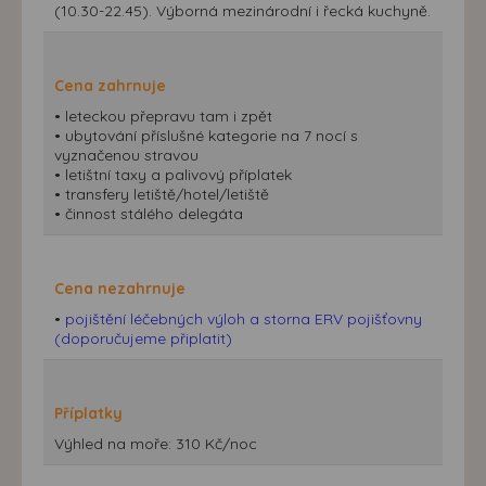
(10.30-22.45). Výborná mezinárodní i řecká kuchyně.
Cena zahrnuje
• leteckou přepravu tam i zpět
• ubytování příslušné kategorie na 7 nocí s
vyznačenou stravou
• letištní taxy a palivový příplatek
• transfery letiště/hotel/letiště
• činnost stálého delegáta
Cena nezahrnuje
•
pojištění léčebných výloh a storna ERV pojišťovny
(doporučujeme připlatit)
Příplatky
Výhled na moře: 310 Kč/noc