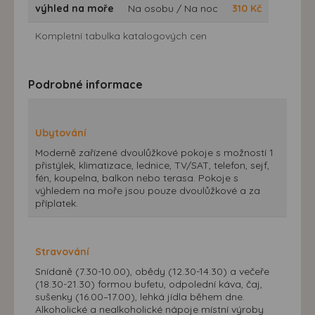
výhled na moře
Na osobu / Na noc
310
Kč
Kompletní tabulka katalogových cen
Podrobné informace
Ubytování
Moderně zařízené dvoulůžkové pokoje s možností 1
přistýlek, klimatizace, lednice, TV/SAT, telefon, sejf,
fén, koupelna, balkon nebo terasa. Pokoje s
výhledem na moře jsou pouze dvoulůžkové a za
příplatek.
Stravování
Snídaně (7.30-10.00), obědy (12.30-14.30) a večeře
(18.30-21.30) formou bufetu, odpolední káva, čaj,
sušenky (16.00–17.00), lehká jídla během dne.
Alkoholické a nealkoholické nápoje místní výroby