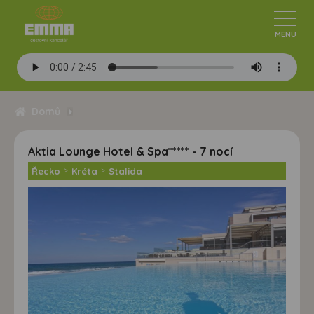
Domů
Aktia Lounge Hotel & Spa***** - 7 nocí
Řecko
>
Kréta
>
Stalida