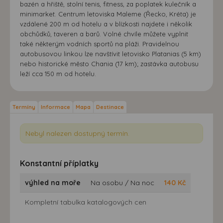
bazén a hřiště, stolní tenis, fitness, za poplatek kulečník a
minimarket. Centrum letoviska Maleme (Řecko, Kréta) je
vzdálené 200 m od hotelu a v blízkosti najdete i několik
obchůdků, taveren a barů. Volné chvíle můžete vyplnit
také některým vodních sportů na pláži. Pravidelnou
autobusovou linkou lze navštívit letovisko Platanias (5 km)
nebo historické město Chania (17 km); zastávka autobusu
leží cca 150 m od hotelu.
Termíny
Informace
Mapa
Destinace
Nebyl nalezen dostupný termín.
Konstantní příplatky
výhled na moře
Na osobu / Na noc
140
Kč
Kompletní tabulka katalogových cen