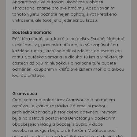
Angárathos. Své putování ukončíme v oblasti
Thrapsano, známé pro své hrnčírny. Absolvováním
tohoto výletu poznáte nejen bohatý život krétského
vnitrozemí, ale také jeho jedinečnou krásu.
Soutěska Samaria
Pěší túra soutěskou, která je nejdelší v Evropě. Mohutné
skalní masivy, panenská příroda, to vše zapůsobí na
každého turistu, který se pokusí zdolat tuto evropskou
raritu. Soutěska Samaria je dlouhá 18 km a v některých
částech až 600 m hluboká. Po náročné túře budete
odměněni koupáním v křišťálově čistém moři a plavbou
lodí do přístavu.
Gramvousa
Odplujeme na poloostrov Gramvousa a na malém
ostrůvku je krátká zastávka. Zájemci si mohou
prohlédnout hradby historického opevnění. Pevnost
byla na ostrově postavena Benátčany v posledním
období jejich vlády a později sloužila v době
osvobozeneckých bojů proti Turkům. V zátoce pod
pevností je ztroskotaná loď. Poté poplujeme k pirátské