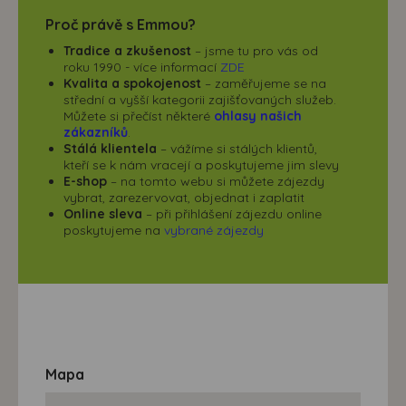
Proč právě s Emmou?
Tradice a zkušenost
– jsme tu pro vás od
roku 1990 - více informací
ZDE
Kvalita a spokojenost
– zaměřujeme se na
střední a vyšší kategorii zajišťovaných služeb.
Můžete si přečíst některé
ohlasy našich
zákazníků
.
Stálá klientela
– vážíme si stálých klientů,
kteří se k nám vracejí a poskytujeme jim slevy
E-shop
– na tomto webu si můžete zájezdy
vybrat, zarezervovat, objednat i zaplatit
Online sleva
– při přihlášení zájezdu online
poskytujeme na
vybrané zájezdy
Mapa