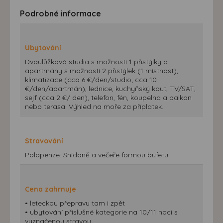
Podrobné informace
Ubytování
Dvoulůžková studia s možností 1 přistýlky a
apartmány s možností 2 přistýlek (1 místnost),
klimatizace (cca 6 €/den/studio; cca 10
€/den/apartmán), lednice, kuchyňský kout, TV/SAT,
sejf (cca 2 €/ den), telefon, fén, koupelna a balkon
nebo terasa. Výhled na moře za příplatek.
Stravování
Polopenze: Snídaně a večeře formou bufetu.
Cena zahrnuje
• leteckou přepravu tam i zpět
• ubytování příslušné kategorie na 10/11 nocí s
vyznačenou stravou