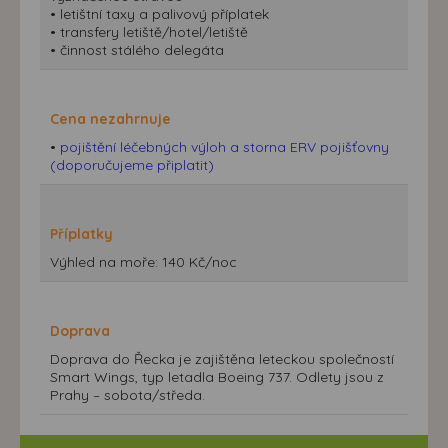
• letištní taxy a palivový příplatek
• transfery letiště/hotel/letiště
• činnost stálého delegáta
Cena nezahrnuje
•
pojištění léčebných výloh a storna ERV pojišťovny
(doporučujeme připlatit)
Příplatky
Výhled na moře: 140 Kč/noc
Doprava
Doprava do Řecka je zajištěna leteckou společností
Smart Wings, typ letadla Boeing 737. Odlety jsou z
Prahy – sobota/středa.