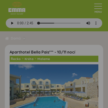
Domů
Aparthotel Bella Pais*** - 10/11 nocí
Řecko
>
Kréta
>
Maleme