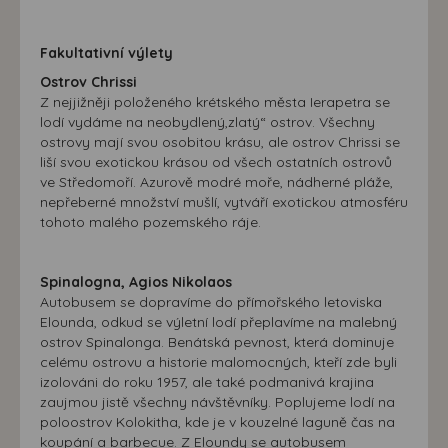
souhlasu, nedojde k zobrazování obsahu a reklam
přizpůsobených Vašim zájmům.
Fakultativní výlety
Ostrov Chrissi
Z nejjižněji položeného krétského města Ierapetra se
lodí vydáme na neobydlený,zlatý“ ostrov. Všechny
ostrovy mají svou osobitou krásu, ale ostrov Chrissi se
liší svou exotickou krásou od všech ostatních ostrovů
ve Středomoří. Azurově modré moře, nádherné pláže,
nepřeberné množství mušlí, vytváří exotickou atmosféru
tohoto malého pozemského ráje.
Spinalogna, Agios Nikolaos
Autobusem se dopravíme do přímořského letoviska
Elounda, odkud se výletní lodí přeplavíme na malebný
ostrov Spinalonga. Benátská pevnost, která dominuje
celému ostrovu a historie malomocných, kteří zde byli
izolováni do roku 1957, ale také podmanivá krajina
zaujmou jistě všechny návštěvníky. Poplujeme lodí na
poloostrov Kolokitha, kde je v kouzelné laguně čas na
koupání a barbecue. Z Eloundy se autobusem