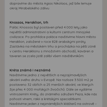
dopravíme do města Agios Nikolaos, jež bíle lemuje
okraj Mirabelského zálivu.
Knossos, Heraklion, trh
Palác Knossos byl postaven před 4.000 lety jako
největší administrativní a kulturní centrum minojské
civilizace. Po prohlídce paláce navštívíme hlavní město
Heraklion, založené v roce 828 arabskými piráty.
Zastávka na městském trhu a procházka na pěší zóně
v centru Heraklionu s množstvím obchodů, kaváren a
taveren se zcela jistě zalíbí všem návštěvníkům.
Kréta známá i neznámá
Navštívíme jedno z největších a nejzajímavějších
akvárií svého druhu v Evropě. Na rozloze 3.500 m2 je
postaveno 32 obřích a 25 menších akvárií, ve kterých
žije přes 4 000 mořských živočichů. Dále se vydáme
vnitrozemím Kréty, do známého sdružení Peza, kde nás
pohostí vínem, rakií a krétskými specialitkami.
Navštívíme jeden z nejznámějších klášterů na ostrově –