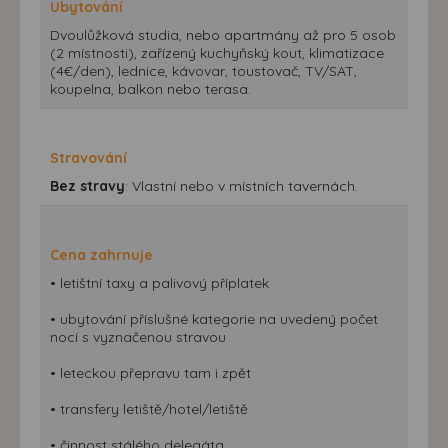
Ubytování
Dvoulůžková studia, nebo apartmány až pro 5 osob
(2 místnosti), zařízený kuchyňský kout, klimatizace
(4€/den), lednice, kávovar, toustovač, TV/SAT,
koupelna, balkon nebo terasa.
Stravování
Bez stravy
: Vlastní nebo v místních tavernách.
Cena zahrnuje
• letištní taxy a palivový příplatek
• ubytování příslušné kategorie na uvedený počet
nocí s vyznačenou stravou
• leteckou přepravu tam i zpět
• transfery letiště/hotel/letiště
• činnost stálého delegáta