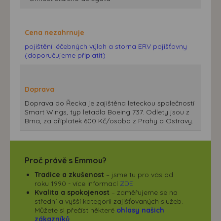
Cena nezahrnuje
pojištění léčebných výloh a storna ERV pojišťovny
(doporučujeme připlatit)
Doprava
Doprava do Řecka je zajištěna leteckou společností
Smart Wings, typ letadla Boeing 737. Odlety jsou z
Brna, za příplatek 600 Kč/osoba z Prahy a Ostravy.
Proč právě s Emmou?
Tradice a zkušenost
– jsme tu pro vás od
roku 1990 - více informací
ZDE
Kvalita a spokojenost
– zaměřujeme se na
střední a vyšší kategorii zajišťovaných služeb.
Můžete si přečíst některé
ohlasy našich
zákazníků
.