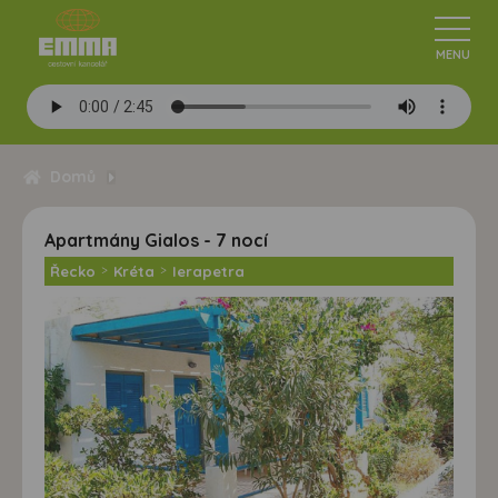
Domů
Apartmány Gialos - 7 nocí
Řecko
>
Kréta
>
Ierapetra