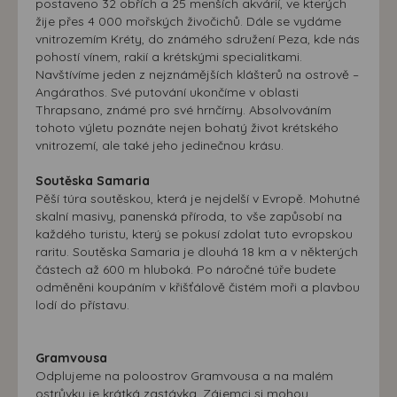
postaveno 32 obřích a 25 menších akvárií, ve kterých
žije přes 4 000 mořských živočichů. Dále se vydáme
vnitrozemím Kréty, do známého sdružení Peza, kde nás
pohostí vínem, rakií a krétskými specialitkami.
Navštívíme jeden z nejznámějších klášterů na ostrově –
Angárathos. Své putování ukončíme v oblasti
Thrapsano, známé pro své hrnčírny. Absolvováním
tohoto výletu poznáte nejen bohatý život krétského
vnitrozemí, ale také jeho jedinečnou krásu.
Soutěska Samaria
Pěší túra soutěskou, která je nejdelší v Evropě. Mohutné
skalní masivy, panenská příroda, to vše zapůsobí na
každého turistu, který se pokusí zdolat tuto evropskou
raritu. Soutěska Samaria je dlouhá 18 km a v některých
částech až 600 m hluboká. Po náročné túře budete
odměněni koupáním v křišťálově čistém moři a plavbou
lodí do přístavu.
Gramvousa
Odplujeme na poloostrov Gramvousa a na malém
ostrůvku je krátká zastávka. Zájemci si mohou