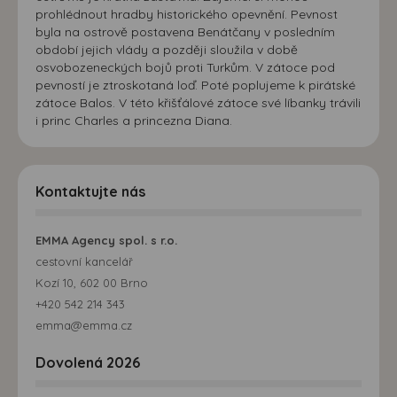
prohlédnout hradby historického opevnění. Pevnost
byla na ostrově postavena Benátčany v posledním
období jejich vlády a později sloužila v době
osvobozeneckých bojů proti Turkům. V zátoce pod
pevností je ztroskotaná loď. Poté poplujeme k pirátské
zátoce Balos. V této křišťálové zátoce své líbanky trávili
i princ Charles a princezna Diana.
Kontaktujte nás
EMMA Agency spol. s r.o.
cestovní kancelář
Kozí 10, 602 00 Brno
+420 542 214 343
emma@emma.cz
Dovolená 2026