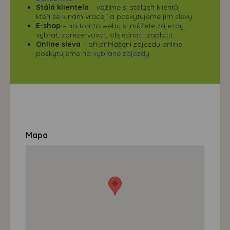
Stálá klientela
– vážíme si stálých klientů,
kteří se k nám vracejí a poskytujeme jim slevy
E-shop
– na tomto webu si můžete zájezdy
vybrat, zarezervovat, objednat i zaplatit
Online sleva
– při přihlášení zájezdu online
poskytujeme na
vybrané zájezdy
Mapa