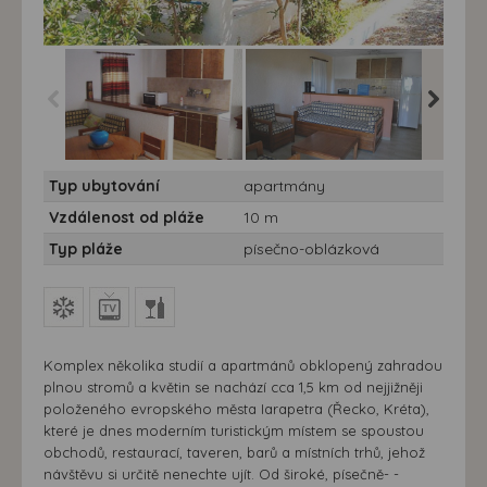
Apartmány Gialos - 7
Apartmány Gialos - 7
Apartmán
Typ ubytování
apartmány
nocí - Řecko, Kréta -
nocí - Řecko, Kréta -
nocí - Ř
Studia Gialos
Studia Gialos
Studia G
Vzdálenost od pláže
10 m
Typ pláže
písečno-oblázková
Komplex několika studií a apartmánů obklopený zahradou
plnou stromů a květin se nachází cca 1,5 km od nejjižněji
položeného evropského města Iarapetra (Řecko, Kréta),
které je dnes moderním turistickým místem se spoustou
obchodů, restaurací, taveren, barů a místních trhů, jehož
návštěvu si určitě nenechte ujít. Od široké, písečně- -