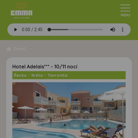
Domů
Hotel Adelais*** - 10/11 nocí
Řecko
>
Kréta
>
Tavronitis