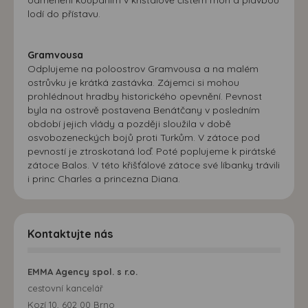
lodí do přístavu.
Gramvousa
Odplujeme na poloostrov Gramvousa a na malém
ostrůvku je krátká zastávka. Zájemci si mohou
prohlédnout hradby historického opevnění. Pevnost
byla na ostrově postavena Benátčany v posledním
období jejich vlády a později sloužila v době
osvobozeneckých bojů proti Turkům. V zátoce pod
pevností je ztroskotaná loď. Poté poplujeme k pirátské
zátoce Balos. V této křišťálové zátoce své líbanky trávili
i princ Charles a princezna Diana.
Kontaktujte nás
EMMA Agency spol. s r.o.
cestovní kancelář
Kozí 10, 602 00 Brno