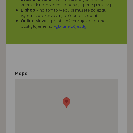
kteří se k nám vracejí a poskytujeme jim slevy
E-shop
– na tomto webu si můžete zájezdy
vybrat, zarezervovat, objednat i zaplatit
Online sleva
– při přihlášení zájezdu online
poskytujeme na
vybrané zájezdy
Mapa