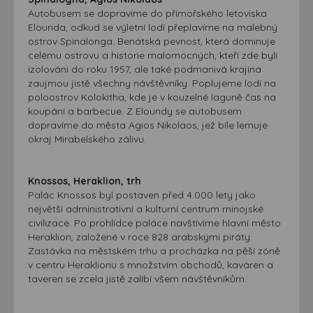
Autobusem se dopravíme do přímořského letoviska
Elounda, odkud se výletní lodí přeplavíme na malebný
ostrov Spinalonga. Benátská pevnost, která dominuje
celému ostrovu a historie malomocných, kteří zde byli
izolováni do roku 1957, ale také podmanivá krajina
zaujmou jistě všechny návštěvníky. Poplujeme lodí na
poloostrov Kolokitha, kde je v kouzelné laguně čas na
koupání a barbecue. Z Eloundy se autobusem
dopravíme do města Agios Nikolaos, jež bíle lemuje
okraj Mirabelského zálivu.
Knossos, Heraklion, trh
Palác Knossos byl postaven před 4.000 lety jako
největší administrativní a kulturní centrum minojské
civilizace. Po prohlídce paláce navštívíme hlavní město
Heraklion, založené v roce 828 arabskými piráty.
Zastávka na městském trhu a procházka na pěší zóně
v centru Heraklionu s množstvím obchodů, kaváren a
taveren se zcela jistě zalíbí všem návštěvníkům.