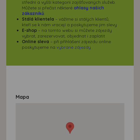
střední a vyšší kategorii zajišťovaných služeb.
Můžete si přečíst některé
ohlasy našich
zákazníků
.
Stálá klientela
– vážíme si stálých klientů,
kteří se k nám vracejí a poskytujeme jim slevy
E-shop
– na tomto webu si můžete zájezdy
vybrat, zarezervovat, objednat i zaplatit
Online sleva
– při přihlášení zájezdu online
poskytujeme na
vybrané zájezdy
Mapa