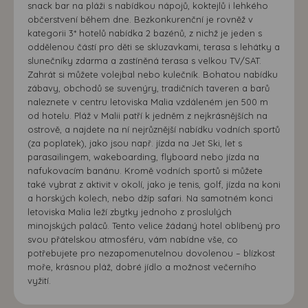
snack bar na pláži s nabídkou nápojů, koktejlů i lehkého
občerstvení během dne. Bezkonkurenční je rovněž v
kategorii 3* hotelů nabídka 2 bazénů, z nichž je jeden s
oddělenou částí pro děti se skluzavkami, terasa s lehátky a
slunečníky zdarma a zastíněná terasa s velkou TV/SAT.
Zahrát si můžete volejbal nebo kulečník. Bohatou nabídku
zábavy, obchodů se suvenýry, tradičních taveren a barů
naleznete v centru letoviska Malia vzdáleném jen 500 m
od hotelu. Pláž v Malii patří k jedněm z nejkrásnějších na
ostrově, a najdete na ní nejrůznější nabídku vodních sportů
(za poplatek), jako jsou např. jízda na Jet Ski, let s
parasailingem, wakeboarding, flyboard nebo jízda na
nafukovacím banánu. Kromě vodních sportů si můžete
také vybrat z aktivit v okolí, jako je tenis, golf, jízda na koni
a horských kolech, nebo džíp safari. Na samotném konci
letoviska Malia leží zbytky jednoho z proslulých
minojských paláců. Tento velice žádaný hotel oblíbený pro
svou přátelskou atmosféru, vám nabídne vše, co
potřebujete pro nezapomenutelnou dovolenou – blízkost
moře, krásnou pláž, dobré jídlo a možnost večerního
vyžití.