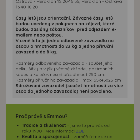
Ostrava - Heraklion 12:20-15:55, Heraklion - Ostrava
16:40-18:20
Časy letů jsou orientační. Závazné časy letů
budou uvedeny v pokynech na zájezd, které
budou zaslány zákazníkovi před odjezdem e-
mailem nebo poštou.
V ceně letu je jedno odbavené zavazadlo na
osobu o hmotnosti do 23 kg a jedno příruční
zavazadlo do 8 kg.
Rozměry odbaveného zavazadla - součet jeho
délky, šířky a výšky včetně držadel, postranních
kapes a koleček nesmí přesáhnout 250 cm.
Rozměry příručního zavazadla - max. 55x45x25 cm
Sdružování zavazadel (součet hmotností za více
osob do jednoho zavazadla) není povoleno.
Proč právě s Emmou?
Tradice a zkušenost
– jsme tu pro vás od
roku 1990 - více informací
ZDE
Kvalita a spokojenost
– zaměřujeme se na