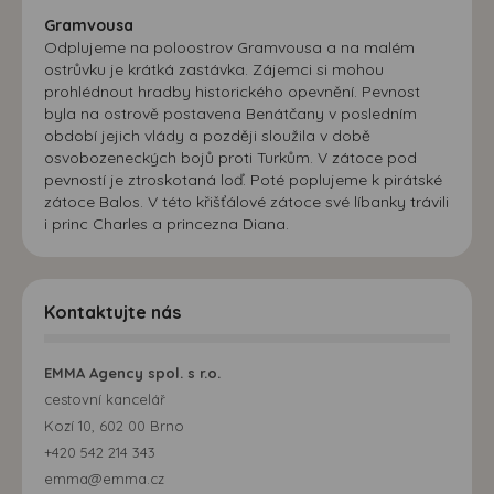
Gramvousa
Odplujeme na poloostrov Gramvousa a na malém
ostrůvku je krátká zastávka. Zájemci si mohou
prohlédnout hradby historického opevnění. Pevnost
byla na ostrově postavena Benátčany v posledním
období jejich vlády a později sloužila v době
osvobozeneckých bojů proti Turkům. V zátoce pod
pevností je ztroskotaná loď. Poté poplujeme k pirátské
zátoce Balos. V této křišťálové zátoce své líbanky trávili
i princ Charles a princezna Diana.
Kontaktujte nás
EMMA Agency spol. s r.o.
cestovní kancelář
Kozí 10, 602 00 Brno
+420 542 214 343
emma@emma.cz