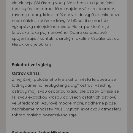
vlajek nejvyšší čistoty vody. Ve středisku dýchajícím
typicky řeckou atmosférou najdete vše - restaurace,
taverny a bary, kde si můžete v klidu vypít sklenku ouza
nebo šálek silné řecké kávy. V blízkosti se nachází
vykopávky mínojského města Malia, po kterém je
letovisko také pojmenováno. Dobré autobusové
spojení zajistí kontakt s širokým okolím. Vzdálenost od
Heraklionu je 30 km.
Fakultativní výlety
Ostrov Chrissi
Z nejjižněji položeného krétského města Ierapetra se
lodí vydáme na neobydlený,zlatý“ ostrov. Všechny
ostrovy mají svou osobitou krásu, ale ostrov Chrissi se
liší svou exotickou krásou od všech ostatních ostrovů
ve Středomoří. Azurově modré moře, nádherné pláže,
nepřeberné množství mušlí, vytváří exotickou atmosféru
tohoto malého pozemského ráje.
Spinalogna, Agios Nikolaos