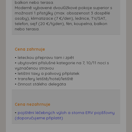
balkon nebo terasa.
Moderně vybavené dvoulůžkové pokoje superior s
možností 1 přistýlky (max. obsazenost 3 dospělé
osoby), klimatizace (7 €/den), lednice, TV/SAT,
telefon, sejf (20 €/týden), fén, koupelna, balkon
nebo terasa.
Cena zahrnuje
• leteckou přepravu tam i zpět
• ubytování příslušné kategorie na 7, 10/11 nocí s
vyznačenou stravou
• letištní taxy a palivový příplatek
• transfery letiště/hotel/letiště
• činnost stálého delegáta
Cena nezahrnuje
•
pojištění léčebných výloh a storna ERV pojišťovny
(doporučujeme připlatit)