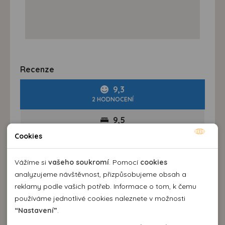
Recenze
9,3
2 HODNOCENÍ
9,5
HOTEL
Cookies
Nutné cookies
8,5
Nutné cookies pomáhají, aby byla webová stránka
STRAVA
Vážíme si
vašeho soukromí
. Pomocí
cookies
použitelná tak, že umožní základní funkce jako navigace
analyzujeme návštěvnost, přizpůsobujeme obsah a
9,5
stránky a přístup k zabezpečeným sekcím webové stránky.
reklamy podle vašich potřeb. Informace o tom, k čemu
DELEGÁT
Webová stránka nemůže správně fungovat bez těchto
používáme jednotlivé cookies naleznete v možnosti
cookies.
“Nastavení”
.
9,5
DOPRAVA