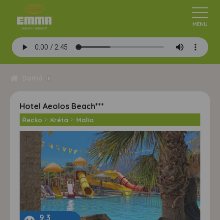
Domů
Hotel Aeolos Beach***
Řecko
>
Kréta
>
Malia
9,3