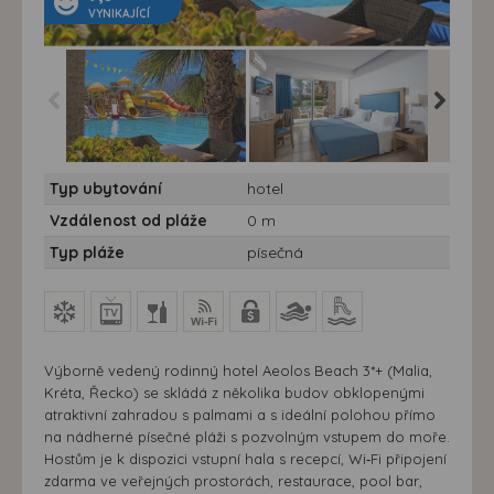
VYNIKAJÍCÍ
Hotel Aeolos Beach*** -
Hotel Aeolos Beach*** -
Hotel Ae
Typ ubytování
hotel
Kréta, Malia- Aeolos
Kréta, Malia- Aeolos
Kréta, M
Beach Hotel ***+
Beach Hotel ***+
Beach Ho
Vzdálenost od pláže
0 m
Typ pláže
písečná
Výborně vedený rodinný hotel Aeolos Beach 3*+ (Malia,
Kréta, Řecko) se skládá z několika budov obklopenými
atraktivní zahradou s palmami a s ideální polohou přímo
na nádherné písečné pláži s pozvolným vstupem do moře.
Hostům je k dispozici vstupní hala s recepcí, Wi‑Fi připojení
zdarma ve veřejných prostorách, restaurace, pool bar,