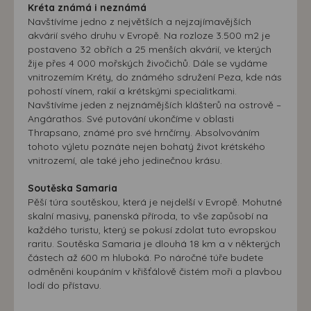
Kréta známá i neznámá
Navštívíme jedno z největších a nejzajímavějších
akvárií svého druhu v Evropě. Na rozloze 3.500 m2 je
postaveno 32 obřích a 25 menších akvárií, ve kterých
žije přes 4 000 mořských živočichů. Dále se vydáme
vnitrozemím Kréty, do známého sdružení Peza, kde nás
pohostí vínem, rakií a krétskými specialitkami.
Navštívíme jeden z nejznámějších klášterů na ostrově –
Angárathos. Své putování ukončíme v oblasti
Thrapsano, známé pro své hrnčírny. Absolvováním
tohoto výletu poznáte nejen bohatý život krétského
vnitrozemí, ale také jeho jedinečnou krásu.
Soutěska Samaria
Pěší túra soutěskou, která je nejdelší v Evropě. Mohutné
skalní masivy, panenská příroda, to vše zapůsobí na
každého turistu, který se pokusí zdolat tuto evropskou
raritu. Soutěska Samaria je dlouhá 18 km a v některých
částech až 600 m hluboká. Po náročné túře budete
odměněni koupáním v křišťálově čistém moři a plavbou
lodí do přístavu.