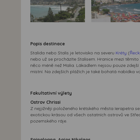
Popis destinace
Stalida nebo Stalis je letovisko na severu
Kréty
(
Řeck
nebo už se procházíte Stalisem. Hranice mezi těmito le
něco méně než Malia. Lákadlem nejsou pouze zdejší po
místní. Na zdejších plážích je také bohatá nabídka v
Fakultativní výlety
Ostrov Chrissi
Z nejjižněji položeného krétského města Ierapetra se
exotickou krásou od všech ostatních ostrovů ve Stř
pozemského ráje.
Spinalogna, Agios Nikolaos