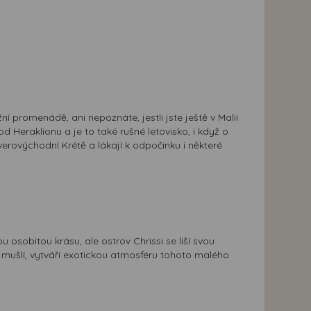
ní promenádě, ani nepoznáte, jestli jste ještě v Malii
d Heraklionu a je to také rušné letovisko, i když o
erovýchodní Krétě a lákají k odpočinku i některé
osobitou krásu, ale ostrov Chrissi se liší svou
mušlí, vytváří exotickou atmosféru tohoto malého