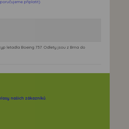
poručujeme připlatit)
typ letadla Boeing 737. Odlety jsou z Brna do
hlasy našich zákazníků
.