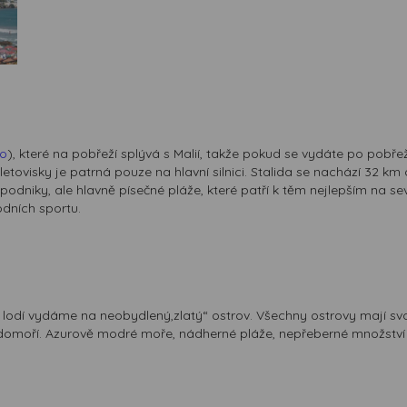
o
), které na pobřeží splývá s Malií, takže pokud se vydáte po pobřež
tovisky je patrná pouze na hlavní silnici. Stalida se nachází 32 km o
dniky, ale hlavně písečné pláže, které patří k těm nejlepším na sev
odních sportu.
 lodí vydáme na neobydlený,zlatý“ ostrov. Všechny ostrovy mají svou 
edomoří. Azurově modré moře, nádherné pláže, nepřeberné množství 