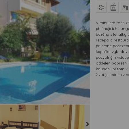
V minulém roce zr
přiléhajících bun
bazénu s lehátky a
recepcí a restaur
příjemné posezení
kaplička vybudova
pozvolným vstupem
oddělen pobřežní
koupání, přitom v 
život je jedním z n