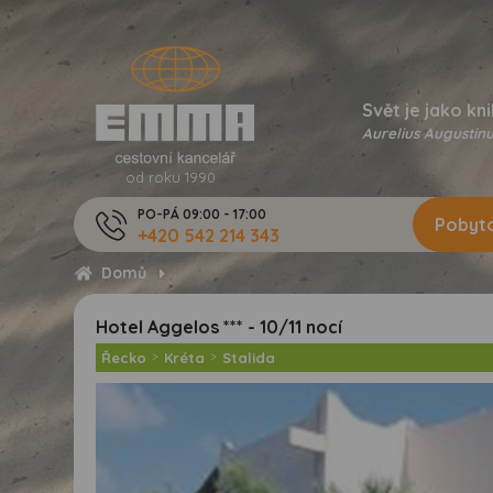
Svět je jako kni
Aurelius Augustinu
od roku 1990
PO-PÁ 09:00 - 17:00
Pobyto
+420 542 214 343
Domů
Hotel Aggelos *** - 10/11 nocí
Řecko
>
Kréta
>
Stalida