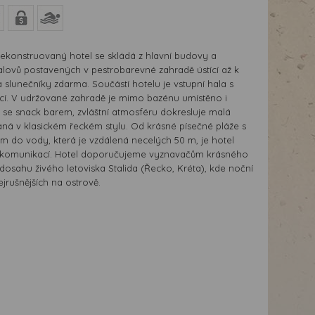
ekonstruovaný hotel se skládá z hlavní budovy a
galovů postavených v pestrobarevné zahradě ústící až k
 slunečníky zdarma. Součástí hotelu je vstupní hala s
ací. V udržované zahradě je mimo bazénu umístěno i
 se snack barem, zvláštní atmosféru dokresluje malá
ná v klasickém řeckém stylu. Od krásné písečné pláže s
 do vody, která je vzdálená necelých 50 m, je hotel
 komunikací. Hotel doporučujeme vyznavačům krásného
dosahu živého letoviska Stalida (Řecko, Kréta), kde noční
ejrušnějších na ostrově.