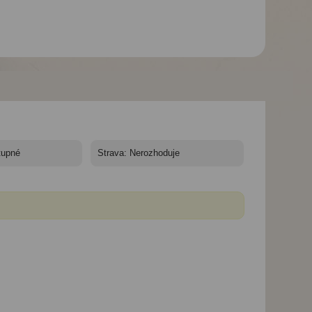
1
Hotel Aggelos *** - 10/11
Hotel Aggelos *** - 10/11
Hotel Aggelos *** -
nocí - Řecko, Kréta,
nocí - Řecko, Kréta,
nocí - Řecko, Krét
Hotel Aggelos, recepce
Hotel Aggelos, bazén
Hotel Aggelos, pl