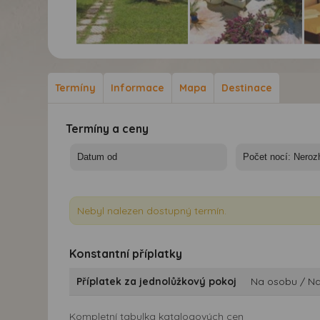
Hotel Aggelos *** - 10/11
Hotel Aggelos *** - 10/11
Hot
nocí - Řecko, Kréta,
nocí - Řecko, Kréta,
noc
Hotel Aggelos
Hotel Aggelos
Hot
Termíny
Informace
Mapa
Destinace
Termíny a ceny
Nebyl nalezen dostupný termín.
Konstantní příplatky
Příplatek za jednolůžkový pokoj
Na osobu / N
Kompletní tabulka katalogových cen