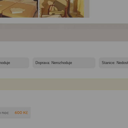
el Aggelos *** - 10/11
Hotel Aggelos *** - 10/11
Hotel Aggelos *** - 10/1
í - Řecko, Kréta,
nocí - Řecko, Kréta,
nocí - Řecko, Kréta,
el Aggelos, pokoj
Hotel Aggelos, balkon
Hotel Aggelos
a noc
600
Kč