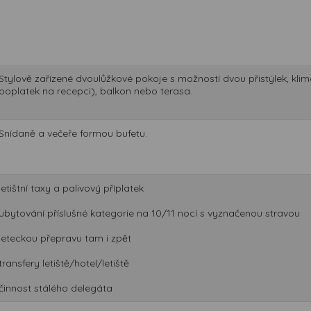
Stylově zařízené dvoulůžkové pokoje s možností dvou přistýlek, klimat
poplatek na recepci), balkon nebo terasa.
Snídaně a večeře formou bufetu.
letištní taxy a palivový příplatek
ubytování příslušné kategorie na 10/11 nocí s vyznačenou stravou
leteckou přepravu tam i zpět
transfery letiště/hotel/letiště
činnost stálého delegáta