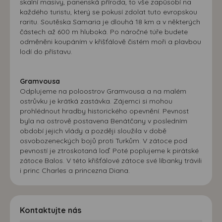
skalní masivy, panenská příroda, to vše zapůsobí na
každého turistu, který se pokusí zdolat tuto evropskou
raritu. Soutěska Samaria je dlouhá 18 km a v některých
částech až 600 m hluboká. Po náročné túře budete
odměněni koupáním v křišťálově čistém moři a plavbou
lodí do přístavu.
Gramvousa
Odplujeme na poloostrov Gramvousa a na malém
ostrůvku je krátká zastávka. Zájemci si mohou
prohlédnout hradby historického opevnění. Pevnost
byla na ostrově postavena Benátčany v posledním
období jejich vlády a později sloužila v době
osvobozeneckých bojů proti Turkům. V zátoce pod
pevností je ztroskotaná loď. Poté poplujeme k pirátské
zátoce Balos. V této křišťálové zátoce své líbanky trávili
i princ Charles a princezna Diana.
Kontaktujte nás