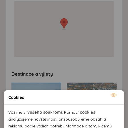
Destinace a výlety
Cookies
Nutné cookies
Nutné cookies pomáhají, aby byla webová stránka
Vážíme si
vašeho soukromí
. Pomocí
cookies
použitelná tak, že umožní základní funkce jako navigace
analyzujeme návštěvnost, přizpůsobujeme obsah a
stránky a přístup k zabezpečeným sekcím webové stránky.
reklamy podle vašich potřeb. Informace o tom, k čemu