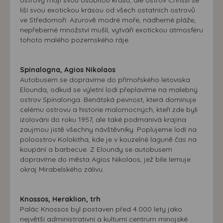
liší svou exotickou krásou od všech ostatních ostrovů
ve Středomoří. Azurově modré moře, nádherné pláže,
nepřeberné množství mušlí, vytváří exotickou atmosféru
tohoto malého pozemského ráje.
Spinalogna, Agios Nikolaos
Autobusem se dopravíme do přímořského letoviska
Elounda, odkud se výletní lodí přeplavíme na malebný
ostrov Spinalonga. Benátská pevnost, která dominuje
celému ostrovu a historie malomocných, kteří zde byli
izolováni do roku 1957, ale také podmanivá krajina
zaujmou jistě všechny návštěvníky. Poplujeme lodí na
poloostrov Kolokitha, kde je v kouzelné laguně čas na
koupání a barbecue. Z Eloundy se autobusem
dopravíme do města Agios Nikolaos, jež bíle lemuje
okraj Mirabelského zálivu.
Knossos, Heraklion, trh
Palác Knossos byl postaven před 4.000 lety jako
největší administrativní a kulturní centrum minojské