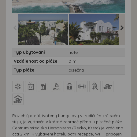
Hotel Annabelle Beach
Hotel Annabelle Beach
Hotel A
Typ ubytování
hotel
Resort***** - 7 nocí
Resort***** - 7 nocí
Resort***
Vzdálenost od pláže
0 m
Typ pláže
písečná
Rozlehlý areál, tvořený bungalovy v tradičním krétském
stylu, je vystavěn v krásné zahradě přímo u písečné pláže.
Centrum střediska Hersonissos (Řecko, Kréta) je vzdáleno
cca 2 km. K vybavení hotelu patří recepce, Wi-Fi připojení