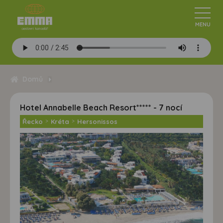
Domů
Hotel Annabelle Beach Resort***** - 7 nocí
Řecko
>
Kréta
>
Hersonissos