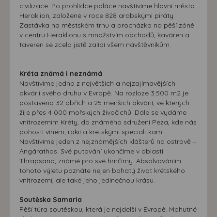
civilizace. Po prohlídce paláce navštívíme hlavní město
Heraklion, založené v roce 828 arabskými piráty.
Zastávka na městském trhu a procházka na pěší zóně
v centru Heraklionu s množstvím obchodů, kaváren a
taveren se zcela jistě zalíbí všem návštěvníkům.
Kréta známá i neznámá
Navštívíme jedno z největších a nejzajímavějších
akvárií svého druhu v Evropě. Na rozloze 3.500 m2 je
postaveno 32 obřích a 25 menších akvárií, ve kterých
žije přes 4 000 mořských živočichů. Dále se vydáme
vnitrozemím Kréty, do známého sdružení Peza, kde nás
pohostí vínem, rakií a krétskými specialitkami.
Navštívíme jeden z nejznámějších klášterů na ostrově –
Angárathos. Své putování ukončíme v oblasti
Thrapsano, známé pro své hrnčírny. Absolvováním
tohoto výletu poznáte nejen bohatý život krétského
vnitrozemí, ale také jeho jedinečnou krásu.
Soutěska Samaria
Pěší túra soutěskou, která je nejdelší v Evropě. Mohutné