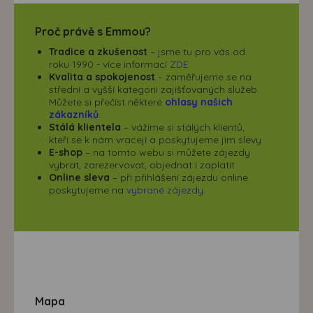
Proč právě s Emmou?
Tradice a zkušenost
– jsme tu pro vás od
roku 1990 - více informací
ZDE
Kvalita a spokojenost
– zaměřujeme se na
střední a vyšší kategorii zajišťovaných služeb.
Můžete si přečíst některé
ohlasy našich
zákazníků
.
Stálá klientela
– vážíme si stálých klientů,
kteří se k nám vracejí a poskytujeme jim slevy
E-shop
– na tomto webu si můžete zájezdy
vybrat, zarezervovat, objednat i zaplatit
Online sleva
– při přihlášení zájezdu online
poskytujeme na
vybrané zájezdy
Mapa