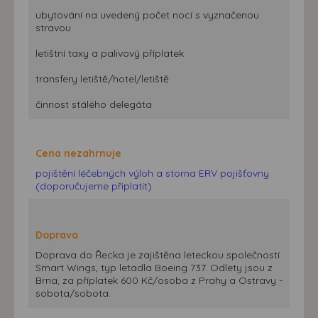
ubytování na uvedený počet nocí s vyznačenou
stravou
letištní taxy a palivový příplatek
transfery letiště/hotel/letiště
činnost stálého delegáta
Cena nezahrnuje
pojištění léčebných výloh a storna ERV pojišťovny
(doporučujeme připlatit)
Doprava
Doprava do Řecka je zajištěna leteckou společností
Smart Wings, typ letadla Boeing 737. Odlety jsou z
Brna, za příplatek 600 Kč/osoba z Prahy a Ostravy -
sobota/sobota.