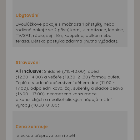
Ubytování
Dvoulůžkové pokoje s možností 1 přistýlky nebo
rodinné pokoje se 2 přistýlkami, klimatizace, lednice,
TV/SAT, rádio, sejf, fén, koupelna, balkon nebo
terasa. Dětská postýlka zdarma (nutno vyžádat).
Stravování
All inclusive:
Snídaně (7.15−10.00), oběd
(12.30−14.00) a večeře (18.30−21.30) formou bufetu.
Teplé a studené občerstvení během dne (11:00 -
17:00), odpolední káva, čaj, sušenky a sladké pečivo
(16:00 - 17:00), neomezená konzumace
alkoholických a nealkoholických nápojů místní
výroby (10.30−01.00).
Cena zahrnuje
leteckou přepravu tam i zpět