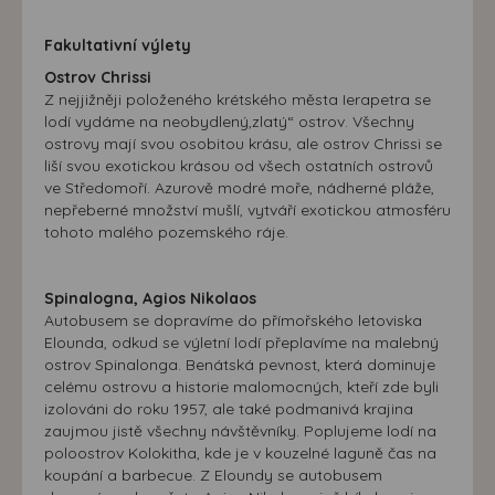
přizpůsobených Vašim zájmům.
Fakultativní výlety
Ostrov Chrissi
Z nejjižněji položeného krétského města Ierapetra se
lodí vydáme na neobydlený,zlatý“ ostrov. Všechny
ostrovy mají svou osobitou krásu, ale ostrov Chrissi se
liší svou exotickou krásou od všech ostatních ostrovů
ve Středomoří. Azurově modré moře, nádherné pláže,
nepřeberné množství mušlí, vytváří exotickou atmosféru
tohoto malého pozemského ráje.
Spinalogna, Agios Nikolaos
Autobusem se dopravíme do přímořského letoviska
Elounda, odkud se výletní lodí přeplavíme na malebný
ostrov Spinalonga. Benátská pevnost, která dominuje
celému ostrovu a historie malomocných, kteří zde byli
izolováni do roku 1957, ale také podmanivá krajina
zaujmou jistě všechny návštěvníky. Poplujeme lodí na
poloostrov Kolokitha, kde je v kouzelné laguně čas na
koupání a barbecue. Z Eloundy se autobusem