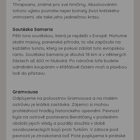
Thrapsano, známé pro své hrnčírny. Absolvováním
tohoto výletu poznáte nejen bohatý život krétského
vnitrozemí, ale také jeho jedinečnou krásu.
Soutěska Samaria
Pěší túra soutěskou, která je nejdelší v Evropě. Mohutné
skalní masivy, panenská příroda, to vše zapůsobí na
každého turistu, který se pokusí zdolat tuto evropskou
raritu. Soutěska Samaria je dlouhá 18 km a v některých
částech až 600 m hluboká. Po náročné túře budete
odměněni koupáním v křišťálově čistém moři a plavbou
lodí do přístavu.
Gramvousa
Odplujeme na poloostrov Gramvousa a na malém
ostrůvku je krátká zastávka. Zájemci si mohou
prohlédnout hradby historického opevnění. Pevnost
byla na ostrově postavena Benátčany v posledním
období jejich vlády a později sloužila v době
osvobozeneckých bojů proti Turkům. V zátoce pod
pevností je ztroskotaná loď. Poté poplujeme k pirátské