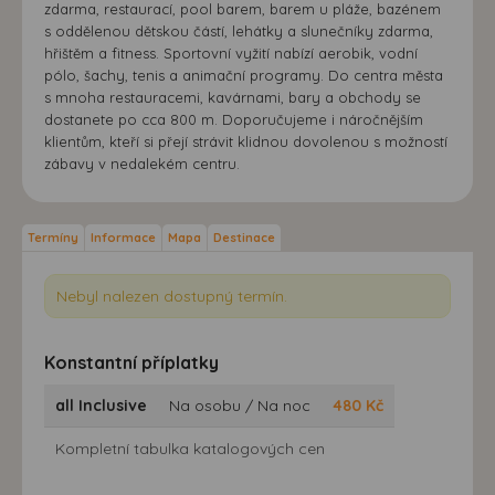
zdarma, restaurací, pool barem, barem u pláže, bazénem
s oddělenou dětskou částí, lehátky a slunečníky zdarma,
hřištěm a fitness. Sportovní vyžití nabízí aerobik, vodní
pólo, šachy, tenis a animační programy. Do centra města
s mnoha restauracemi, kavárnami, bary a obchody se
dostanete po cca 800 m. Doporučujeme i náročnějším
klientům, kteří si přejí strávit klidnou dovolenou s možností
zábavy v nedalekém centru.
Termíny
Informace
Mapa
Destinace
Nebyl nalezen dostupný termín.
Konstantní příplatky
all Inclusive
Na osobu / Na noc
480
Kč
Kompletní tabulka katalogových cen