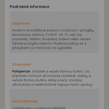
Podrobné informace
Ubytování
Moderní dvoulůžkové pokoje s možností 1 přistýlky,
klimatizace, lednice, TV/SAT, Wi -Fi, sejf (za
poplatek), telefon, koupelna, balkon nebo terasa.
Dětská postýlka zdarma. Rodinné pokoje se 2
přistýlkami (2 místnosti) na vyžádání.
Stravování
Polopenze
: Snídaně a večeře formou bufetu. Za
příplatek možnost all inclusive (snídaně, obědy a
večeře formou bufetu, lehký snack, zmrzlina,
alkoholické a nealkoholické nápoje místní výroby).
Cena zahrnuje
• letištní taxy a palivový příplatek