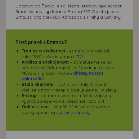
Doprava do Řecka je zajištěna leteckou společností
Smart Wings, typ letadla Boeing 737. Odlety jsou z
Brna, za příplatek 600 Kč/osoba z Prahy a Ostravy.
Proč právě s Emmou?
Tradice a zkušenost
– jsme tu pro vás od
roku 1990 - více informací
ZDE
Kvalita a spokojenost
– zaměřujeme se na
střední a vyšší kategorii zajišťovaných služeb.
Můžete si přečíst některé
ohlasy našich
zákazníků
.
Stálá klientela
– vážíme si stálých klientů,
kteří se k nám vracejí a poskytujeme jim slevy
E-shop
– na tomto webu si můžete zájezdy
vybrat, zarezervovat, objednat i zaplatit
Online sleva
– při přihlášení zájezdu online
poskytujeme na
vybrané zájezdy