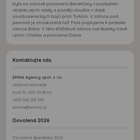
byla na ostrově postavena Benátčany v posledním
období jejich vlády a později sloužila v době
osvobozeneckých bojů proti Turkům. V zátoce pod
pevností je ztroskotaná loď. Poté poplujeme k pirátské
zátoce Balos. V této křišťálové zátoce své líbanky trávili
i princ Charles a princezna Diana.
Kontaktujte nás
EMMA Agency spol. s r.o.
cestovní kancelář
Kozí 10, 602 00 Brno
+420 542 214 343
emma@emma.cz
Dovolená 2026
Dovolená Španělsko 2026