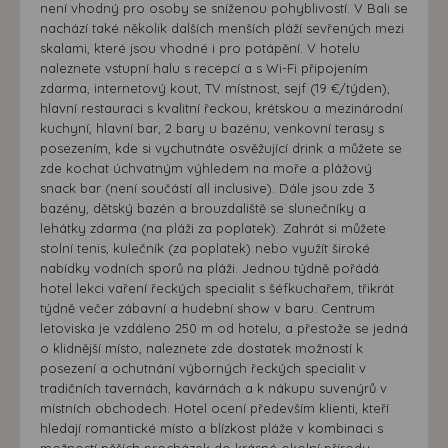
není vhodný pro osoby se sníženou pohyblivostí. V Bali se
nachází také několik dalších menších pláží sevřených mezi
skalami, které jsou vhodné i pro potápění. V hotelu
naleznete vstupní halu s recepcí a s Wi-Fi připojením
zdarma, internetový kout, TV místnost, sejf (19 €/týden),
hlavní restauraci s kvalitní řeckou, krétskou a mezinárodní
kuchyní, hlavní bar, 2 bary u bazénu, venkovní terasy s
posezením, kde si vychutnáte osvěžující drink a můžete se
zde kochat úchvatným výhledem na moře a plážový
snack bar (není součástí all inclusive). Dále jsou zde 3
bazény, dětský bazén a brouzdaliště se slunečníky a
lehátky zdarma (na pláži za poplatek). Zahrát si můžete
stolní tenis, kulečník (za poplatek) nebo využít široké
nabídky vodních sporů na pláži. Jednou týdně pořádá
hotel lekci vaření řeckých specialit s šéfkuchařem, třikrát
týdně večer zábavní a hudební show v baru. Centrum
letoviska je vzdáleno 250 m od hotelu, a přestože se jedná
o klidnější místo, naleznete zde dostatek možností k
posezení a ochutnání výborných řeckých specialit v
tradičních tavernách, kavárnách a k nákupu suvenýrů v
místních obchodech. Hotel ocení především klienti, kteří
hledají romantické místo a blízkost pláže v kombinaci s
možností pěších procházek do krásné okolní přírody.