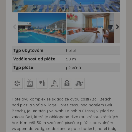
Hotel Bali Beach & Sofia
Hotel Bali Beach & Sofia
Hotel Ba
Typ ubytování
hotel
Village*** - Hotel Bali
Village*** - Hotel Bali
Village**
Beach and Village -
Beach and Village -
Beach an
Vzdálenost od pláže
50 m
Řecko - Kréta - Bali
Řecko - Kréta - Bali
Řecko - 
Typ pláže
písečná
Hotelový komplex se skládá ze dvou částí (Bali Beach -
nad pláží a Sofia Village - přes cestu nad hotelem Bali
Beach), je umístěný ve svahu a nabízí úžasný výhled na
zátoku Bali, která je obklopena divokou krásou krétských
hor. K menší, 50 m vzdálené písečné pláži s pozvolným
vstupem do vody, se dostanete po schodech, hotel tedy