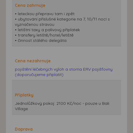
Cena zahrnuje
• leteckou přepravu tam i zpět
• ubytování příslušné kategorie na 7, 10/11 nocí s
vyznačenou stravou
• letištní taxy a palivový příplatek
• transfery letiště/hotel/letiště
• činnost stálého delegáta.
Cena nezahrnuje
pojištění léčebných výloh a storna ERV pojišťovny
(doporučujeme připlatit)
Příplatky
Jednolůžkový pokoj: 2100 Kč/noc - pouze u Bali
Village
Doprava