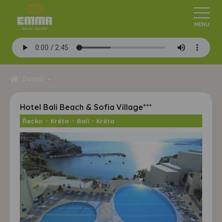
Domů
Hotel Bali Beach & Sofia Village***
Řecko
>
Kréta
>
Bali - Kréta