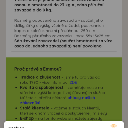
osobu o hmotnosti do 23 kg a jedno příruční
zavazadlo do 8 kg.
Rozměry odbaveného zavazadla - součet jeho
délky, šířky a výšky včetně držadel, postranních
kapes a koleček nesmí přesáhnout 250 cm.
Rozměry příručního zavazadla - max. 55x45x25 cm
Sdružování zavazadel (součet hmotností za více
osob do jednoho zavazadla) není povoleno.
Proč právě s Emmou?
Tradice a zkušenost
– jsme tu pro vás od
roku 1990 - více informací
ZDE
Kvalita a spokojenost
– zaměřujeme se na
střední a vyšší kategorii zajišťovaných služeb.
Můžete si přečíst některé
ohlasy našich
zákazníků
.
Stálá klientela
– vážíme si stálých klientů,
kteří se k nám vracejí a poskytujeme jim slevy
E-shop
– na tomto webu si můžete zájezdy
vybrat, zarezervovat, objednat i zaplatit