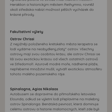
Heraklion a historickým městem Rethymno, rovněž
okolí střediska nabízí možnost pěších vycházek do
krásné přírody.
Fakultativní výlety
Ostrov Chrissi
Z nejjižněji položeného krétského města Ierapetra se
lodí vydáme na neobydlený,zlatý“ ostrov. Všechny
ostrovy mají svou osobitou krásu, ale ostrov Chrissi se
liší svou exotickou krásou od všech ostatních ostrovů
ve Středomoří. Azurově modré moře, nádherné pláže,
nepřeberné množství mušlí, vytváří exotickou atmosféru
tohoto malého pozemského ráje.
Spinalogna, Agios Nikolaos
Autobusem se dopravíme do přímořského letoviska
Elounda, odkud se výletní lodí přeplavíme na malebný
ostrov Spinalonga. Benátská pevnost, která dominuje
celému ostrovu a historie malomocných, kteří zde byli