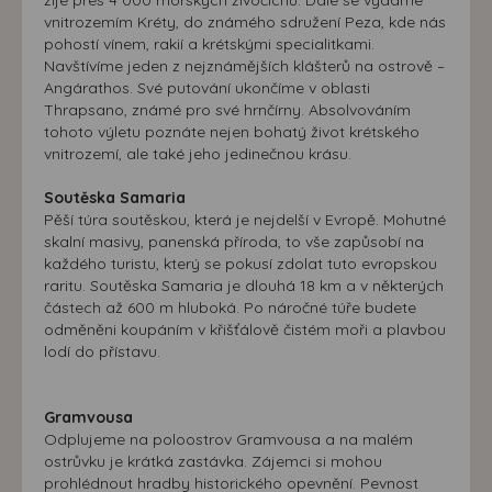
vnitrozemím Kréty, do známého sdružení Peza, kde nás
pohostí vínem, rakií a krétskými specialitkami.
Navštívíme jeden z nejznámějších klášterů na ostrově –
Angárathos. Své putování ukončíme v oblasti
Thrapsano, známé pro své hrnčírny. Absolvováním
tohoto výletu poznáte nejen bohatý život krétského
vnitrozemí, ale také jeho jedinečnou krásu.
Soutěska Samaria
Pěší túra soutěskou, která je nejdelší v Evropě. Mohutné
skalní masivy, panenská příroda, to vše zapůsobí na
každého turistu, který se pokusí zdolat tuto evropskou
raritu. Soutěska Samaria je dlouhá 18 km a v některých
částech až 600 m hluboká. Po náročné túře budete
odměněni koupáním v křišťálově čistém moři a plavbou
lodí do přístavu.
Gramvousa
Odplujeme na poloostrov Gramvousa a na malém
ostrůvku je krátká zastávka. Zájemci si mohou
prohlédnout hradby historického opevnění. Pevnost