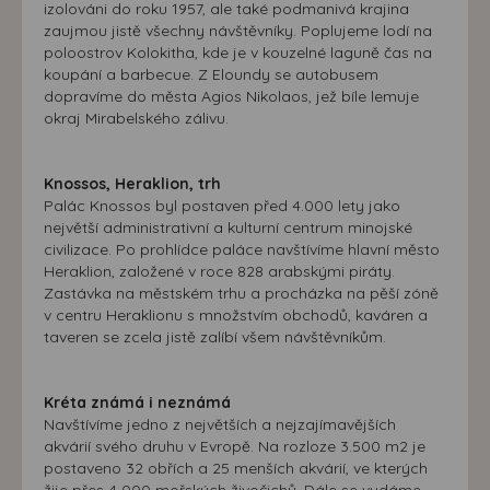
izolováni do roku 1957, ale také podmanivá krajina
zaujmou jistě všechny návštěvníky. Poplujeme lodí na
poloostrov Kolokitha, kde je v kouzelné laguně čas na
koupání a barbecue. Z Eloundy se autobusem
dopravíme do města Agios Nikolaos, jež bíle lemuje
okraj Mirabelského zálivu.
Knossos, Heraklion, trh
Palác Knossos byl postaven před 4.000 lety jako
největší administrativní a kulturní centrum minojské
civilizace. Po prohlídce paláce navštívíme hlavní město
Heraklion, založené v roce 828 arabskými piráty.
Zastávka na městském trhu a procházka na pěší zóně
v centru Heraklionu s množstvím obchodů, kaváren a
taveren se zcela jistě zalíbí všem návštěvníkům.
Kréta známá i neznámá
Navštívíme jedno z největších a nejzajímavějších
akvárií svého druhu v Evropě. Na rozloze 3.500 m2 je
postaveno 32 obřích a 25 menších akvárií, ve kterých
žije přes 4 000 mořských živočichů. Dále se vydáme