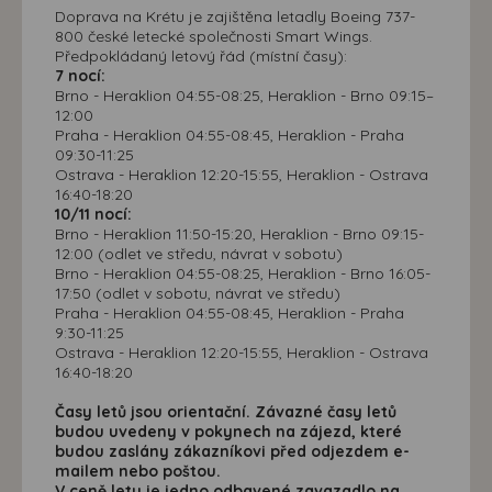
Doprava na Krétu je zajištěna letadly Boeing 737-
800 české letecké společnosti Smart Wings.
Předpokládaný letový řád (místní časy):
7 nocí:
Brno - Heraklion 04:55-08:25, Heraklion - Brno 09:15–
12:00
Praha - Heraklion 04:55-08:45, Heraklion - Praha
09:30-11:25
Ostrava - Heraklion 12:20-15:55, Heraklion - Ostrava
16:40-18:20
10/11 nocí:
Brno - Heraklion 11:50-15:20, Heraklion - Brno 09:15-
12:00 (odlet ve středu, návrat v sobotu)
Brno - Heraklion 04:55-08:25, Heraklion - Brno 16:05-
17:50 (odlet v sobotu, návrat ve středu)
Praha - Heraklion 04:55-08:45, Heraklion - Praha
9:30-11:25
Ostrava - Heraklion 12:20-15:55, Heraklion - Ostrava
16:40-18:20
Časy letů jsou orientační. Závazné časy letů
budou uvedeny v pokynech na zájezd, které
budou zaslány zákazníkovi před odjezdem e-
mailem nebo poštou.
V ceně letu je jedno odbavené zavazadlo na