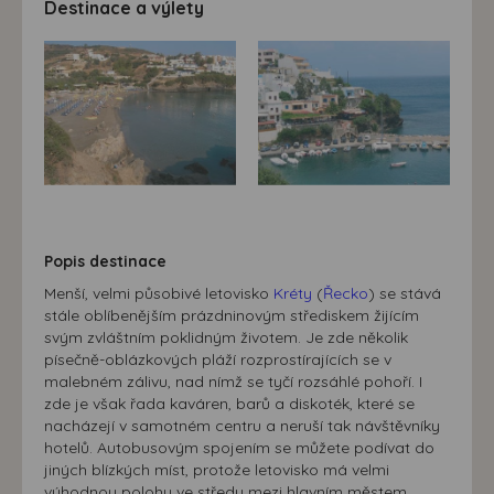
Destinace a výlety
možná bezprostřední identifikace uživatele. Bez vyjádření
souhlasu, nedojde k zobrazování obsahu a reklam
přizpůsobených Vašim zájmům.
Popis destinace
Menší, velmi působivé letovisko
Kréty
(
Řecko
) se stává
stále oblíbenějším prázdninovým střediskem žijícím
svým zvláštním poklidným životem. Je zde několik
písečně-oblázkových pláží rozprostírajících se v
malebném zálivu, nad nímž se tyčí rozsáhlé pohoří. I
zde je však řada kaváren, barů a diskoték, které se
nacházejí v samotném centru a neruší tak návštěvníky
hotelů. Autobusovým spojením se můžete podívat do
jiných blízkých míst, protože letovisko má velmi
výhodnou polohu ve středu mezi hlavním městem