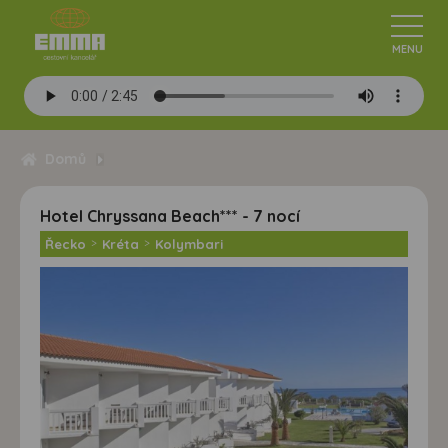
Domů
Hotel Chryssana Beach*** - 7 nocí
Řecko
>
Kréta
>
Kolymbari