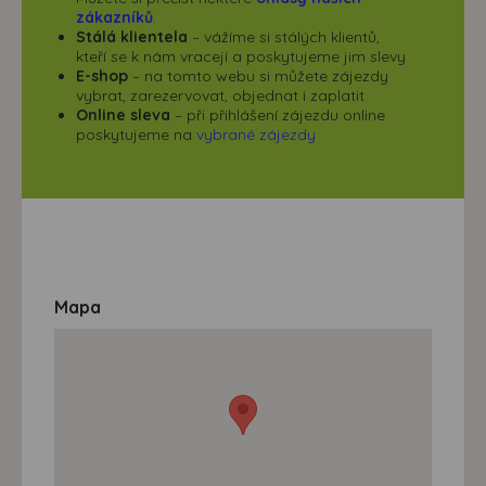
zákazníků
.
Stálá klientela
– vážíme si stálých klientů,
kteří se k nám vracejí a poskytujeme jim slevy
E-shop
– na tomto webu si můžete zájezdy
vybrat, zarezervovat, objednat i zaplatit
Online sleva
– při přihlášení zájezdu online
poskytujeme na
vybrané zájezdy
Mapa