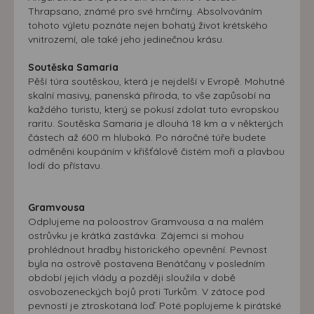
Thrapsano, známé pro své hrnčírny. Absolvováním
tohoto výletu poznáte nejen bohatý život krétského
vnitrozemí, ale také jeho jedinečnou krásu.
Soutěska Samaria
Pěší túra soutěskou, která je nejdelší v Evropě. Mohutné
skalní masivy, panenská příroda, to vše zapůsobí na
každého turistu, který se pokusí zdolat tuto evropskou
raritu. Soutěska Samaria je dlouhá 18 km a v některých
částech až 600 m hluboká. Po náročné túře budete
odměněni koupáním v křišťálově čistém moři a plavbou
lodí do přístavu.
Gramvousa
Odplujeme na poloostrov Gramvousa a na malém
ostrůvku je krátká zastávka. Zájemci si mohou
prohlédnout hradby historického opevnění. Pevnost
byla na ostrově postavena Benátčany v posledním
období jejich vlády a později sloužila v době
osvobozeneckých bojů proti Turkům. V zátoce pod
pevností je ztroskotaná loď. Poté poplujeme k pirátské