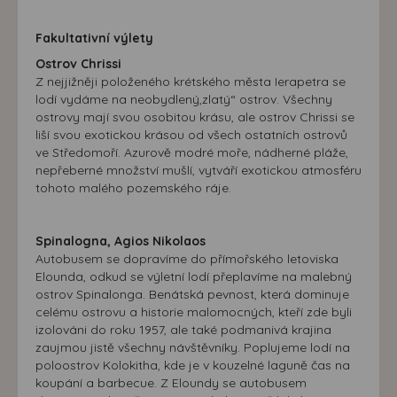
přizpůsobených Vašim zájmům.
Fakultativní výlety
Ostrov Chrissi
Z nejjižněji položeného krétského města Ierapetra se
lodí vydáme na neobydlený,zlatý“ ostrov. Všechny
ostrovy mají svou osobitou krásu, ale ostrov Chrissi se
liší svou exotickou krásou od všech ostatních ostrovů
ve Středomoří. Azurově modré moře, nádherné pláže,
nepřeberné množství mušlí, vytváří exotickou atmosféru
tohoto malého pozemského ráje.
Spinalogna, Agios Nikolaos
Autobusem se dopravíme do přímořského letoviska
Elounda, odkud se výletní lodí přeplavíme na malebný
ostrov Spinalonga. Benátská pevnost, která dominuje
celému ostrovu a historie malomocných, kteří zde byli
izolováni do roku 1957, ale také podmanivá krajina
zaujmou jistě všechny návštěvníky. Poplujeme lodí na
poloostrov Kolokitha, kde je v kouzelné laguně čas na
koupání a barbecue. Z Eloundy se autobusem