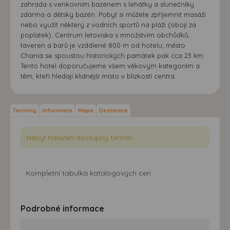
zahrada s venkovním bazénem s lehátky a slunečníky
zdarma a dětský bazén. Pobyt si můžete zpříjemnit masáží
nebo využít některý z vodních sportů na pláži (obojí za
poplatek). Centrum letoviska s množstvím obchůdků,
taveren a barů je vzdálené 800 m od hotelu, město
Chania se spoustou historických památek pak cca 23 km.
Tento hotel doporučujeme všem věkovým kategoriím a
těm, kteří hledají klidnější místo v blízkosti centra.
Termíny
Informace
Mapa
Destinace
Nebyl nalezen dostupný termín.
Kompletní tabulka katalogových cen
Podrobné informace