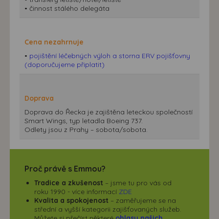
• činnost stálého delegáta
Cena nezahrnuje
•
pojištění léčebných výloh a storna ERV pojišťovny
(doporučujeme připlatit)
Doprava
Doprava do Řecka je zajištěna leteckou společností
Smart Wings, typ letadla Boeing 737.
Odlety jsou z Prahy – sobota/sobota.
Proč právě s Emmou?
Tradice a zkušenost
– jsme tu pro vás od
roku 1990 - více informací
ZDE
Kvalita a spokojenost
– zaměřujeme se na
střední a vyšší kategorii zajišťovaných služeb.
Můžete si přečíst některé
ohlasy našich