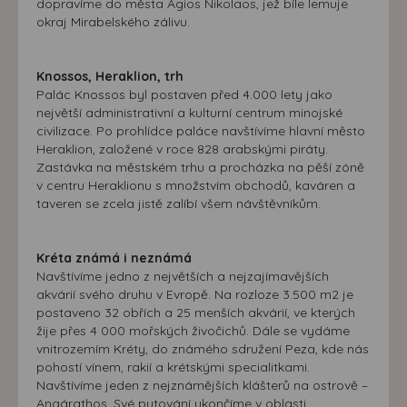
dopravíme do města Agios Nikolaos, jež bíle lemuje
okraj Mirabelského zálivu.
Knossos, Heraklion, trh
Palác Knossos byl postaven před 4.000 lety jako
největší administrativní a kulturní centrum minojské
civilizace. Po prohlídce paláce navštívíme hlavní město
Heraklion, založené v roce 828 arabskými piráty.
Zastávka na městském trhu a procházka na pěší zóně
v centru Heraklionu s množstvím obchodů, kaváren a
taveren se zcela jistě zalíbí všem návštěvníkům.
Kréta známá i neznámá
Navštívíme jedno z největších a nejzajímavějších
akvárií svého druhu v Evropě. Na rozloze 3.500 m2 je
postaveno 32 obřích a 25 menších akvárií, ve kterých
žije přes 4 000 mořských živočichů. Dále se vydáme
vnitrozemím Kréty, do známého sdružení Peza, kde nás
pohostí vínem, rakií a krétskými specialitkami.
Navštívíme jeden z nejznámějších klášterů na ostrově –
Angárathos. Své putování ukončíme v oblasti