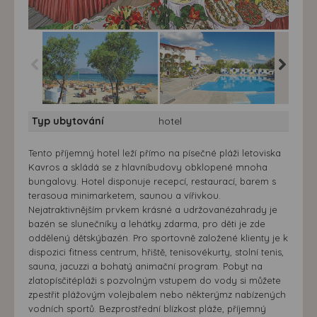
Hotel Eliros Beach
Hotel Eliros Beach
Hotel El
Typ ubytování
hotel
Tento příjemný hotel leží přímo na písečné pláži letoviska
Kavros a skládá se z hlavníbudovy obklopené mnoha
bungalovy. Hotel disponuje recepcí, restaurací, barem s
terasoua minimarketem, saunou a vířivkou.
Nejatraktivnějším prvkem krásné a udržovanézahrady je
bazén se slunečníky a lehátky zdarma, pro děti je zde
oddělený dětskýbazén. Pro sportovně založené klienty je k
dispozici fitness centrum, hřiště, tenisovékurty, stolní tenis,
sauna, jacuzzi a bohatý animační program. Pobyt na
zlatopísčitépláži s pozvolným vstupem do vody si můžete
zpestřit plážovým volejbalem nebo některýmz nabízených
vodních sportů. Bezprostřední blízkost pláže, příjemný