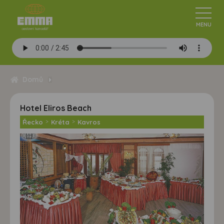
Domů
Hotel Eliros Beach
Řecko
>
Kréta
>
Kavros