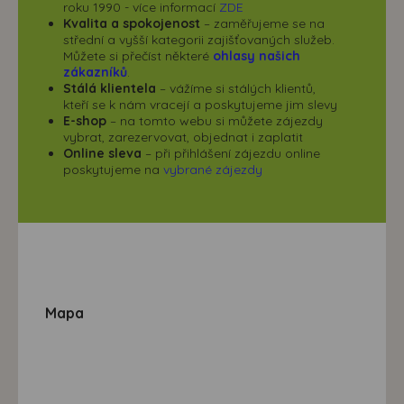
roku 1990 - více informací
ZDE
Kvalita a spokojenost
– zaměřujeme se na
střední a vyšší kategorii zajišťovaných služeb.
Můžete si přečíst některé
ohlasy našich
zákazníků
.
Stálá klientela
– vážíme si stálých klientů,
kteří se k nám vracejí a poskytujeme jim slevy
E-shop
– na tomto webu si můžete zájezdy
vybrat, zarezervovat, objednat i zaplatit
Online sleva
– při přihlášení zájezdu online
poskytujeme na
vybrané zájezdy
Mapa