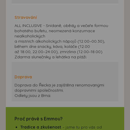
Stravování
ALL INCLUSIVE - Snídaně, obědy a večeře formou
bohatého bufetu, neomezená konzumace
nealkoholických
a místních alkoholických nápojů (12.00–00.30),
během dne snacky, káva, koláče (12.00
až 18.00, 22.00–24.00), zmrzlina (12.00–18.00).
Zdarma slunečníky a lehátka na pláži.
Doprava
Doprava do Řecka je zajištěna renomovanými
dopravními společnostmi.
Odlety jsou z Brna.
Proč právě s Emmou?
Tradice a zkušenost
– jsme tu pro vás od