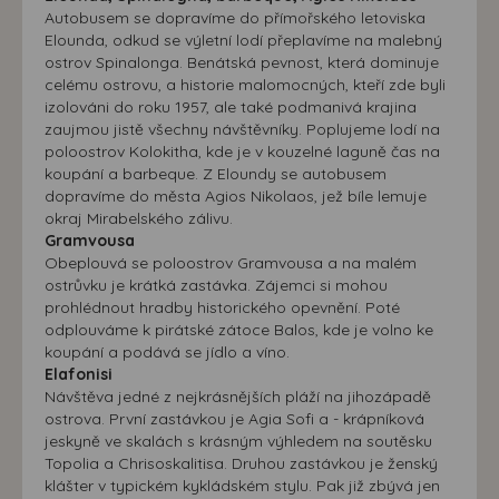
Autobusem se dopravíme do přímořského letoviska
Elounda, odkud se výletní lodí přeplavíme na malebný
ostrov Spinalonga. Benátská pevnost, která dominuje
celému ostrovu, a historie malomocných, kteří zde byli
izolováni do roku 1957, ale také podmanivá krajina
zaujmou jistě všechny návštěvníky. Poplujeme lodí na
poloostrov Kolokitha, kde je v kouzelné laguně čas na
koupání a barbeque. Z Eloundy se autobusem
dopravíme do města Agios Nikolaos, jež bíle lemuje
okraj Mirabelského zálivu.
Gramvousa
Obeplouvá se poloostrov Gramvousa a na malém
ostrůvku je krátká zastávka. Zájemci si mohou
prohlédnout hradby historického opevnění. Poté
odplouváme k pirátské zátoce Balos, kde je volno ke
koupání a podává se jídlo a víno.
Elafonisi
Návštěva jedné z nejkrásnějších pláží na jihozápadě
ostrova. První zastávkou je Agia Sofi a - krápníková
jeskyně ve skalách s krásným výhledem na soutěsku
Topolia a Chrisoskalitisa. Druhou zastávkou je ženský
klášter v typickém kykládském stylu. Pak již zbývá jen