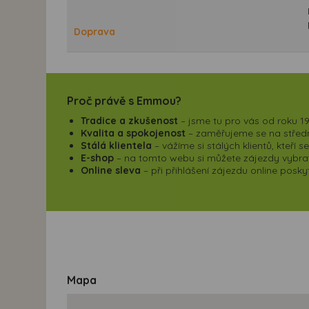
Doprava
Proč právě s Emmou?
Tradice a zkušenost
– jsme tu pro vás od roku 19
Kvalita a spokojenost
– zaměřujeme se na střední
Stálá klientela
– vážíme si stálých klientů, kteří 
E-shop
– na tomto webu si můžete zájezdy vybrat,
Online sleva
– při přihlášení zájezdu online pos
Mapa