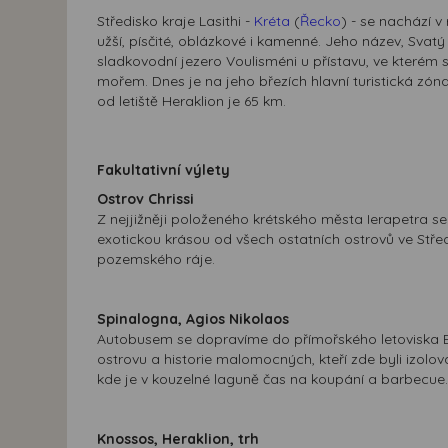
Středisko kraje Lasithi -
Kréta
(
Řecko
) - se nachází v
užší, písčité, oblázkové i kamenné. Jeho název, Svatý 
sladkovodní jezero Voulisméni u přístavu, ve kterém s
mořem. Dnes je na jeho březích hlavní turistická zón
od letiště Heraklion je 65 km.
Fakultativní výlety
Ostrov Chrissi
Z nejjižněji položeného krétského města Ierapetra se
exotickou krásou od všech ostatních ostrovů ve Stř
pozemského ráje.
Spinalogna, Agios Nikolaos
Autobusem se dopravíme do přímořského letoviska El
ostrovu a historie malomocných, kteří zde byli izolo
kde je v kouzelné laguně čas na koupání a barbecue.
Knossos, Heraklion, trh