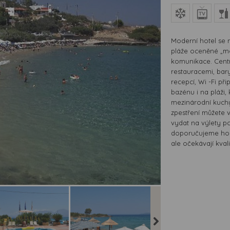
Moderní hotel se 
pláže oceněné „mo
komunikace. Cent
restauracemi, bary
recepcí, Wi -Fi př
bazénu i na pláži,
mezinárodní kuchyn
zpestření můžete 
vydat na výlety po
doporučujeme ho z
ale očekávají kvali