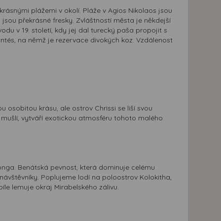
krásnými plážemi v okolí. Pláže v Agios Nikolaos jsou
ž jsou překrásné fresky. Zvláštností města je někdejší
u v 19. století, kdy jej dal turecký paša propojit s
Pantés, na němž je rezervace divokých koz. Vzdálenost
osobitou krásu, ale ostrov Chrissi se liší svou
mušlí, vytváří exotickou atmosféru tohoto malého
onga. Benátská pevnost, která dominuje celému
 návštěvníky. Poplujeme lodí na poloostrov Kolokitha,
le lemuje okraj Mirabelského zálivu.