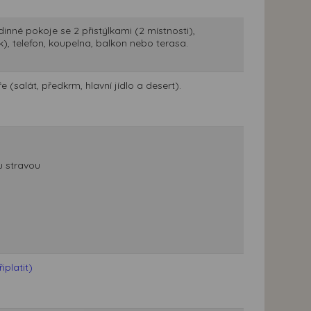
inné pokoje se 2 přistýlkami (2 místnosti),
ek), telefon, koupelna, balkon nebo terasa.
 (salát, předkrm, hlavní jídlo a desert).
u stravou
platit)