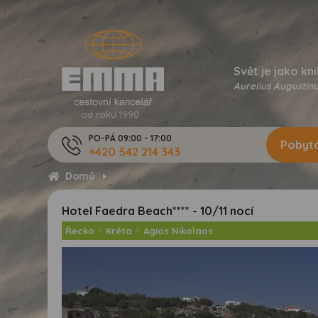
Svět je jako kni
Aurelius Augustinu
od roku 1990
PO-PÁ 09:00 - 17:00
Pobyto
+420 542 214 343
Domů
Hotel Faedra Beach**** - 10/11 nocí
Řecko
>
Kréta
>
Agios Nikolaos