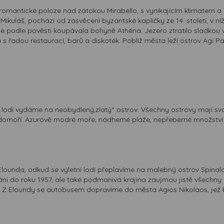
 romantické poloze nad zátokou Mirabello, s vynikajícím klimatem a 
Mikuláš, pochází od zasvěcení byzantské kapličky ze 14. století, v ní
e podle pověsti koupávala bohyně Athéna. Jezero ztratilo sladkou vod
a s řadou restaurací, barů a diskoték. Poblíž města leží ostrov Agi 
 lodí vydáme na neobydlený,zlatý“ ostrov. Všechny ostrovy mají svou 
edomoří. Azurově modré moře, nádherné pláže, nepřeberné množství 
ounda, odkud se výletní lodí přeplavíme na malebný ostrov Spinal
váni do roku 1957, ale také podmanivá krajina zaujmou jistě všechny
 Z Eloundy se autobusem dopravíme do města Agios Nikolaos, jež bí