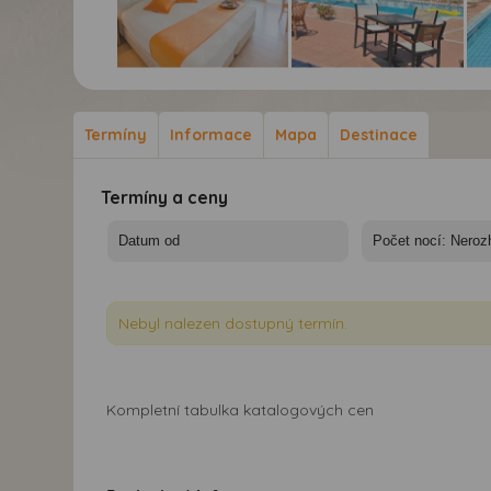
Hotel Faedra Beach****
Hotel Faedra Beach****
Hot
- 10/11 nocí - Řecko,
- 10/11 nocí - Řecko,
- 1
Kréta - Faedra Beach
Kréta - Faedra Beach
Kré
Termíny
Informace
Mapa
Destinace
Termíny a ceny
Nebyl nalezen dostupný termín.
Kompletní tabulka katalogových cen