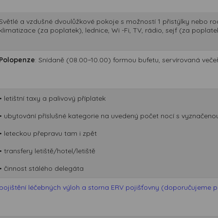
Světlé a vzdušné dvoulůžkové pokoje s možností 1 přistýlky nebo rod
klimatizace (za poplatek), lednice, Wi -Fi, TV, rádio, sejf (za poplat
Polopenze
: Snídaně (08.00−10.00) formou bufetu, servírovaná večeře
• letištní taxy a palivový příplatek
• ubytování příslušné kategorie na uvedený počet nocí s vyznačeno
• leteckou přepravu tam i zpět
• transfery letiště/hotel/letiště
• činnost stálého delegáta
pojištění léčebných výloh a storna ERV pojišťovny (doporučujeme při