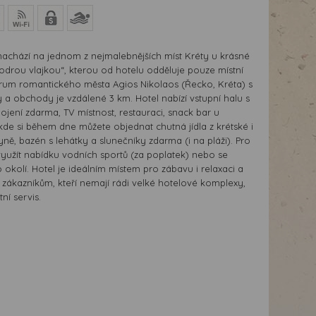
nachází na jednom z nejmalebnějších míst Kréty u krásné
drou vlajkou“, kterou od hotelu odděluje pouze místní
rum romantického města Agios Nikolaos (Řecko, Kréta) s
 a obchody je vzdálené 3 km. Hotel nabízí vstupní halu s
ipojení zdarma, TV místnost, restauraci, snack bar u
 kde si během dne můžete objednat chutná jídla z krétské i
ě, bazén s lehátky a slunečníky zdarma (i na pláži). Pro
využít nabídku vodních sportů (za poplatek) nebo se
 okolí. Hotel je ideálním místem pro zábavu i relaxaci a
ákazníkům, kteří nemají rádi velké hotelové komplexy,
tní servis.