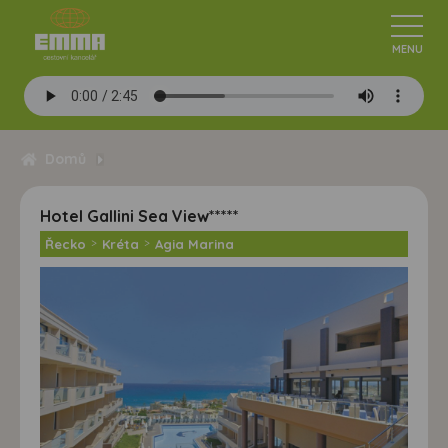
Domů
Hotel Gallini Sea View*****
Řecko
>
Kréta
>
Agia Marina