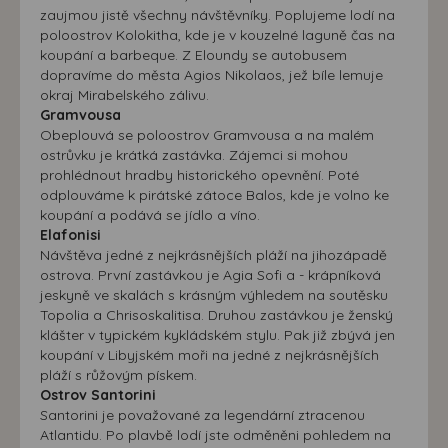
zaujmou jistě všechny návštěvníky. Poplujeme lodí na
poloostrov Kolokitha, kde je v kouzelné laguně čas na
koupání a barbeque. Z Eloundy se autobusem
dopravíme do města Agios Nikolaos, jež bíle lemuje
okraj Mirabelského zálivu.
Gramvousa
Obeplouvá se poloostrov Gramvousa a na malém
ostrůvku je krátká zastávka. Zájemci si mohou
prohlédnout hradby historického opevnění. Poté
odplouváme k pirátské zátoce Balos, kde je volno ke
koupání a podává se jídlo a víno.
Elafonisi
Návštěva jedné z nejkrásnějších pláží na jihozápadě
ostrova. První zastávkou je Agia Sofi a - krápníková
jeskyně ve skalách s krásným výhledem na soutěsku
Topolia a Chrisoskalitisa. Druhou zastávkou je ženský
klášter v typickém kykládském stylu. Pak již zbývá jen
koupání v Libyjském moři na jedné z nejkrásnějších
pláží s růžovým pískem.
Ostrov Santorini
Santorini je považované za legendární ztracenou
Atlantidu. Po plavbě lodí jste odměněni pohledem na