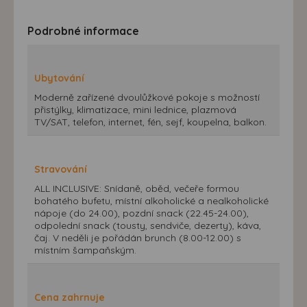
Podrobné informace
Ubytování
Moderně zařízené dvoulůžkové pokoje s možností
přistýlky, klimatizace, mini lednice, plazmová
TV/SAT, telefon, internet, fén, sejf, koupelna, balkon.
Stravování
ALL INCLUSIVE: Snídaně, oběd, večeře formou
bohatého bufetu, místní alkoholické a nealkoholické
nápoje (do 24.00), pozdní snack (22.45-24.00),
odpolední snack (tousty, sendviče, dezerty), káva,
čaj. V neděli je pořádán brunch (8.00-12.00) s
místním šampaňským.
Cena zahrnuje