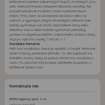
překrásné scenérie vulkanických kopců, na kterých jsou
jako vlaštovčí hnízda nalepené bělostné vesničky. Na
pozadí kobaltově modrého moře navštívíte hlavní
město Thiru, kam se dostanete lanovkou nebo na
oslících, s typickými úzkými křivolakými uličkami, kde
každý vychvaluje své zboží. Nad šálkem kávy nebo
sklenkou vína si také můžete vychutnat jedinečný
pohled na zbytek protějšího vulkanického kráteru, který
zbyl po výbuchu sopky 1 500 př. n. l.
Soutěska Samaria
Pěší túra soutěskou, která je nejdelší v Evropě. Mohutné
skalní masivy, panenská příroda - to vše zapůsobí na
každého turistu, který se pokusí zdolat tuto evropskou
raritu. Po náročné túře budete odměněni koupáním v
křišťálově čistém moři.
Kontaktujte nás
EMMA Agency spol. s r.o.
cestovní kancelář