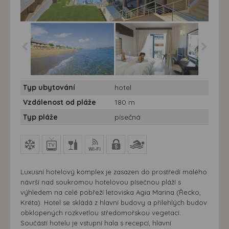
Hotel Gallini Sea View*****
Hotel Gallini Sea View*****
Typ ubytování
hotel
- Kréta, Agia Marina -
- Kréta, Agia Marina -
pláž
Hotel Gallini Sea View
Vzdálenost od pláže
180 m
Typ pláže
písečná
Luxusní hotelový komplex je zasazen do prostředí malého
návrší nad soukromou hotelovou písečnou pláží s
výhledem na celé pobřeží letoviska Agia Marina (Řecko,
Kréta). Hotel se skládá z hlavní budovy a přilehlých budov
obklopených rozkvetlou středomořskou vegetací.
Součástí hotelu je vstupní hala s recepcí, hlavní