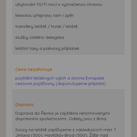
ubytování 10/11 nocí s vyznačenou stravou
leteckou přepravu tam i zpět
transfery letiště / hotel / letiště
služby stálého delegáta
letištní taxy a palivový příplatek
Cena nezahrnuje
pojištění léčebných výloh a storna Evropské
cestovní pojišťovny (doporučujeme připlatit)
Doprava
Doprava do Řecka je zajištěna renomovanými
dopravními společnostmi. Odlety jsou z Brna.
Svozy na letiště zajišťujeme z následujících míst: 1.
Jihlava (300), Havlíčkův Brod (300), Žďár nad