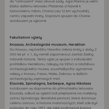
do "vnitrozemí" mezi olivové sady. Agia Marina je velmi
blízko dalšímu letovisku Platanias a hlavně k
historickému městu Chania (asi 12 km východně),
centru západní Kréty. Dopravní spojení do Chanie
autobusem je výborné.
Fakultativní výlety
Knossos, Archeologické muzeum, Heraklion
Do Knossu, nejstaršího hlavního města Kréty z doby 2
000 let př. n. l., by neměl zapomenout zavítat žádný
milovník historie. Tento výlet je spojen s individuální
prohlídkou Heraklionu, nákupy na tržnici a návštěvou
Archeologického muzea, soustřeďujícího významné
nálezy z Knossu, Faistu, Malie, Zakrosu a dalších
archeologicky zajímavých míst.
Elounda, Spinalogna, barbeque, Agios Nikolaos
Autobusem se dopravíme do přímořského letoviska
Elounda, odkud se výletní lodí přeplavíme na malebný
ostrov Spinalonga. Benátská pevnost, která dominuje
celému ostrovu, a historie malomocných, kteří zde byli
izolováni do roku 1957, ale také podmanivá krajina