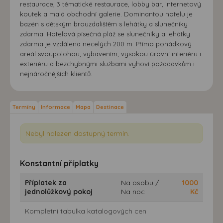
restaurace, 3 tématické restaurace, lobby bar, internetový
koutek a malá obchodní galerie. Dominantou hotelu je
bazén s dětským brouzdalištěm s lehátky a slunečníky
zdarma. Hotelová písečná pláž se slunečníky a lehátky
zdarma je vzdálena necelých 200 m. Přímo pohádkový
areál svoupolohou, vybavením, vysokou úrovní interiéru i
exteriéru a bezchybnými službami vyhoví požadavkům i
nejnáročnějších klientů.
Termíny
Informace
Mapa
Destinace
Nebyl nalezen dostupný termín.
Konstantní příplatky
Příplatek za
Na osobu /
1000
jednolůžkový pokoj
Na noc
Kč
Kompletní tabulka katalogových cen