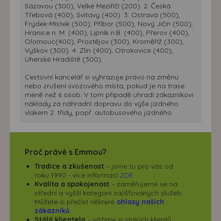
Sázavou (300), Velké Meziříčí (200). 2. Česká
Třebová (400), Svitavy (400). 3. Ostrava (500),
Frýdek-Místek (500), Příbor (500), Nový Jičín (500),
Hranice n. M. (400), Lipník n.B. (400), Přerov (400),
Olomouc(400), Prostějov (300), Kroměříž (300),
Vyškov (300). 4. Zlín (400), Otrokovice (400),
Uherské Hradiště (300).
Cestovní kancelář si vyhrazuje právo na změnu
nebo zrušení svozového místa, pokud je na trase
méně než 6 osob. V tom případě uhradí zákazníkovi
náklady za náhradní dopravu do výše jízdného
vlakem 2. třídy, popř. autobusového jízdného.
Proč právě s Emmou?
Tradice a zkušenost
– jsme tu pro vás od
roku 1990 - více informací
ZDE
Kvalita a spokojenost
– zaměřujeme se na
střední a vyšší kategorii zajišťovaných služeb.
Můžete si přečíst některé
ohlasy našich
zákazníků
.
Stálá klientela
– vážíme si stálých klientů,