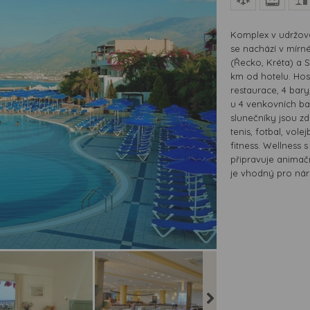
Komplex v udržova
se nachází v mírné
(Řecko, Kréta) a S
km od hotelu. Host
restaurace, 4 bar
u 4 venkovních ba
slunečníky jsou zd
tenis, fotbal, vole
fitness. Wellness 
připravuje animačn
je vhodný pro náro