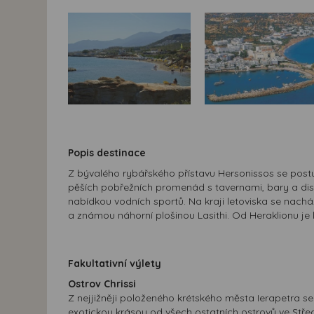
Popis destinace
Z bývalého rybářského přístavu Hersonissos se postu
pěších pobřežních promenád s tavernami, bary a dis
nabídkou vodních sportů. Na kraji letoviska se nachá
a známou náhorní plošinou Lasithi. Od Heraklionu je 
Fakultativní výlety
Ostrov Chrissi
Z nejjižněji položeného krétského města Ierapetra se
exotickou krásou od všech ostatních ostrovů ve Stř