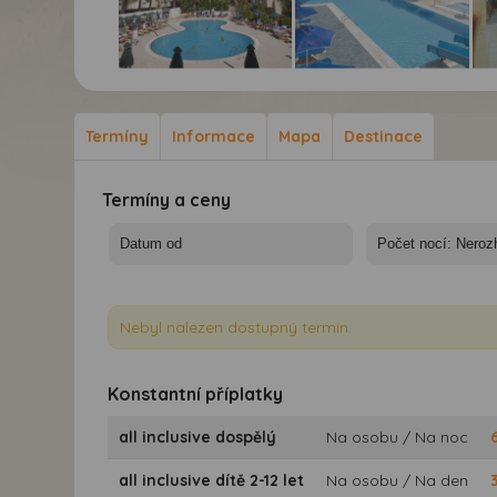
Hotel Grand Hotel**** -
Hotel Grand Hotel**** -
Hot
10/11 nocí
10/11 nocí
10/
Termíny
Informace
Mapa
Destinace
Termíny a ceny
Nebyl nalezen dostupný termín.
Konstantní příplatky
all inclusive dospělý
Na osobu / Na noc
all inclusive dítě 2-12 let
Na osobu / Na den