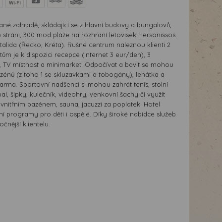
né zahradě, skládající se z hlavní budovy a bungalovů,
 stráni, 300 mod pláže na rozhraní letovisek Hersonissos
talida (Řecko, Kréta). Rušné centrum naleznou klienti 2
ům je k dispozici recepce (internet 3 eur/den), 3
y, TV místnost a minimarket. Odpočívat a bavit se mohou
zénů (z toho 1 se skluzavkami a tobogány), lehátka a
arma. Sportovní nadšenci si mohou zahrát tenis, stolní
jbal, šipky, kulečník, videohry, venkovní šachy či využít
s vnitřním bazénem, sauna, jacuzzi za poplatek. Hotel
í programy pro děti i ospělé. Díky široké nabídce služeb
čnější klientelu.