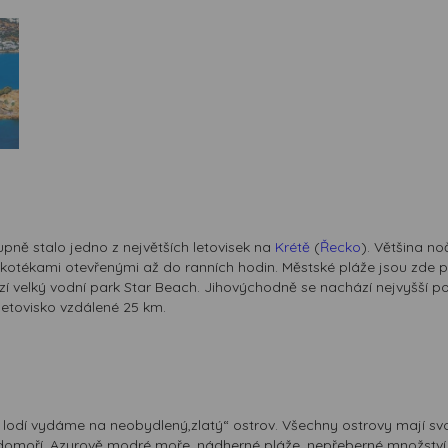
pně stalo jedno z největších letovisek na
Krétě
(
Řecko
). Většina no
kotékami otevřenými až do ranních hodin. Městské pláže jsou zde p
zí velký vodní park Star Beach. Jihovýchodně se nachází nejvyšší po
letovisko vzdálené 25 km.
 lodí vydáme na neobydlený,zlatý“ ostrov. Všechny ostrovy mají svou 
edomoří. Azurově modré moře, nádherné pláže, nepřeberné množství 