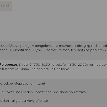
160
Kč
Dvoulůžkové pokoje v bungalovech s možností 1 přistýlky (nebo rodi
osoby), klimatizace, TV/SAT, lednice, telefon, fén, sejf (za poplatek
Polopenze
: Snídaně (7.30–10.30) a večeře (18.30–22.00) formou bo
s kuchařskou show. Za příplatek all inclusive.
leteckou přepravu tam i zpět
ubytování na uvedený počet nocí s vyznačenou stravou
letištní taxy a palivový příplatek