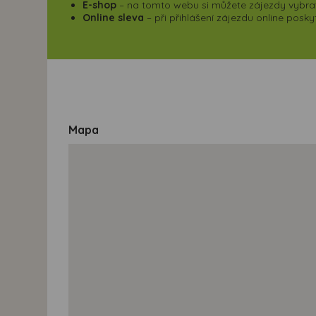
E-shop
– na tomto webu si můžete zájezdy vybrat,
Online sleva
– při přihlášení zájezdu online pos
Mapa