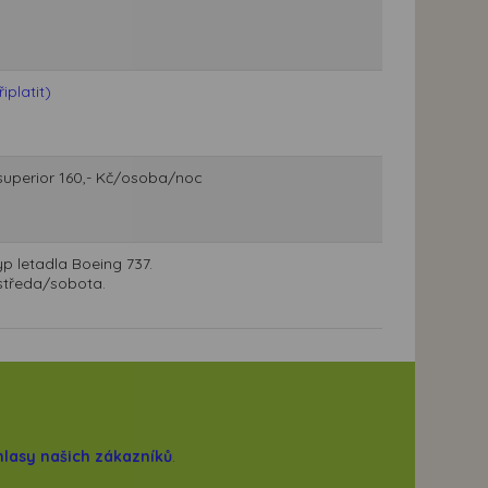
platit)
j superior 160,- Kč/osoba/noc
p letadla Boeing 737.
 středa/sobota.
hlasy našich zákazníků
.