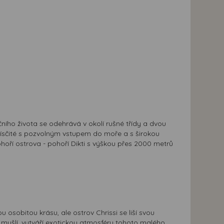
čního života se odehrává v okolí rušné třídy a dvou
ísčité s pozvolným vstupem do moře a s širokou
hoří ostrova - pohoří Dikti s výškou přes 2000 metrů
osobitou krásu, ale ostrov Chrissi se liší svou
mušlí, vytváří exotickou atmosféru tohoto malého