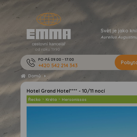
Svět je jako kni
Aurelius Augustinu
od roku 1990
PO-PÁ 09:00 - 17:00
Pobyto
+420 542 214 343
Domů
Hotel Grand Hotel**** - 10/11 nocí
Řecko
>
Kréta
>
Hersonissos