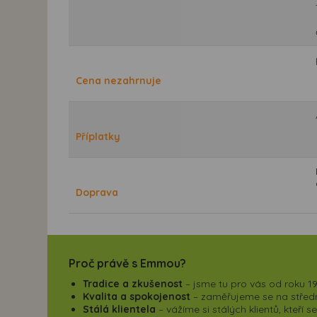
Cena nezahrnuje
Příplatky
Doprava
Proč právě s Emmou?
Tradice a zkušenost
– jsme tu pro vás od roku 19
Kvalita a spokojenost
– zaměřujeme se na střední
Stálá klientela
– vážíme si stálých klientů, kteří 