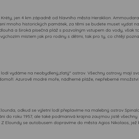
í Kréty, jen 4 km západně od hlavního města Heraklion. Ammoudar
 není mnoho historických památek, za těmi se budete muset vydat n
 je dlouhá a široká písečná pláž s pozvolným vstupem do vody, vš
m výchozím místem jak pro rodiny s dětmi, tak pro ty, co chtějí pozna
 lodí vydáme na neobydlený,zlatý“ ostrov. Všechny ostrovy mají svou 
edomoří. Azurově modré moře, nádherné pláže, nepřeberné množství 
ounda, odkud se výletní lodí přeplavíme na malebný ostrov Spinal
váni do roku 1957, ale také podmanivá krajina zaujmou jistě všechny
 Z Eloundy se autobusem dopravíme do města Agios Nikolaos, jež bí