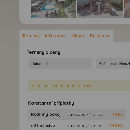
Hotel Marirena*** - 10/11
Hotel Marirena*** - 10/11
Hot
nocí
nocí
noc
Termíny
Informace
Mapa
Destinace
Termíny a ceny
Nebyl nalezen dostupný termín.
Konstantní příplatky
Rodinný pokoj
Na osobu / Na noc
70
Kč
all Inclusive
Na osobu / Na noc
340
Kč