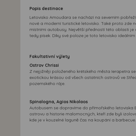
Popis destinace
Letovisko Amoudara se nachází na severním pobřež
nové a moderní turistické letovisko. Také proto zde
místními autobusy. Největší předností této oblasti
tedy písek. Díky své poloze je toto letovisko ideální
Fakultativní výlety
Ostrov Chrissi
Z nejjižněji položeného krétského města Ierapetra se
exotickou krásou od všech ostatních ostrovů ve Stř
pozemského ráje.
Spinalogna, Agios Nikolaos
Autobusem se dopravíme do přímořského letoviska El
ostrovu a historie malomocných, kteří zde byli izolo
kde je v kouzelné laguně čas na koupání a barbecue.