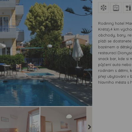
Rodinný hotel Mar
Kréta),4 km vých
obchody, bary, re
pláži se dostanete
bazénem a dětským
restaurací Dionyso
snack bar, kde si m
půjčení auta nebo
rodinám s dětmi, kt
přejí ubytování v b
hlavního města s 