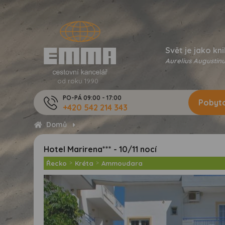
Svět je jako kni
Aurelius Augustinu
od roku 1990
PO-PÁ 09:00 - 17:00
Pobyto
+420 542 214 343
Domů
Hotel Marirena*** - 10/11 nocí
Řecko
>
Kréta
>
Ammoudara