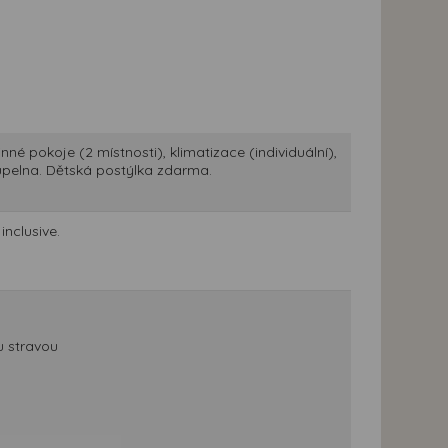
né pokoje (2 místnosti), klimatizace (individuální),
koupelna. Dětská postýlka zdarma.
inclusive.
u stravou