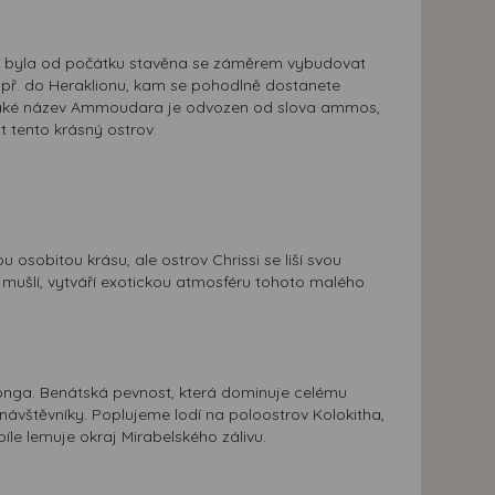
a byla od počátku stavěna se záměrem vybudovat
apř. do Heraklionu, kam se pohodlně dostanete
ak také název Ammoudara je odvozen od slova ammos,
t tento krásný ostrov.
osobitou krásu, ale ostrov Chrissi se liší svou
mušlí, vytváří exotickou atmosféru tohoto malého
onga. Benátská pevnost, která dominuje celému
 návštěvníky. Poplujeme lodí na poloostrov Kolokitha,
le lemuje okraj Mirabelského zálivu.