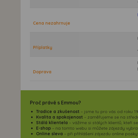
Cena nezahrnuje
Příplatky
Doprava
Proč právě s Emmou?
Tradice a zkušenost
– jsme tu pro vás od roku 19
Kvalita a spokojenost
– zaměřujeme se na střední
Stálá klientela
– vážíme si stálých klientů, kteří 
E-shop
– na tomto webu si můžete zájezdy vybrat,
Online sleva
– při přihlášení zájezdu online pos