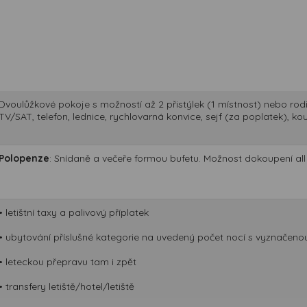
Dvoulůžkové pokoje s možností až 2 přistýlek (1 místnost) nebo rodin
TV/SAT, telefon, lednice, rychlovarná konvice, sejf (za poplatek), 
Polopenze
: Snídaně a večeře formou bufetu. Možnost dokoupení all 
• letištní taxy a palivový příplatek
• ubytování příslušné kategorie na uvedený počet nocí s vyznačeno
• leteckou přepravu tam i zpět
• transfery letiště/hotel/letiště