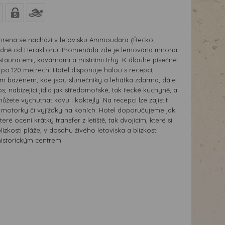
irena se nachází v letovisku Ammoudara (Řecko,
odně od Heraklionu. Promenáda zde je lemována mnoha
stauracemi, kavárnami a místními trhy. K dlouhé písečné
 po 120 metrech. Hotel disponuje halou s recepcí,
 bazénem, kde jsou slunečníky a lehátka zdarma, dále
s, nabízející jídla jak středomořské, tak řecké kuchyně, a
ůžete vychutnat kávu i koktejly. Na recepci lze zajistit
 motorky či vyjížďky na koních. Hotel doporučujeme jak
eré ocení krátký transfer z letiště, tak dvojicím, které si
lízkosti pláže, v dosahu živého letoviska a blízkosti
historickým centrem.