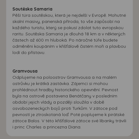
Soutěska Samaria
Pěší túra soutěskou, která je nejdelší v Evropě. Mohutné
skalní masivy, panenská příroda, to vše zapůsobí na
každého turistu, který se pokusí zdolat tuto evropskou
raritu. Soutěska Samaria je dlouhá 18 km a v některých
částech až 600 m hluboká. Po náročné túře budete
odměněni koupáním v křišťálově čistém moři a plavbou
lodí do přístavu.
Gramvousa
Odplujeme na poloostrov Gramvousa a na malém
ostrůvku je krátká zastávka. Zájemci si mohou
prohlédnout hradby historického opevnění. Pevnost
byla na ostrově postavena Benátčany v posledním
období jejich vlády a později sloužila v době
osvobozeneckých bojů proti Turkům. V zátoce pod
pevností je ztroskotaná loď. Poté poplujeme k pirátské
zátoce Balos. V této křišťálové zátoce své líbanky trávili
i princ Charles a princezna Diana.