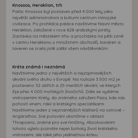
Knossos, Heraklion, trh
Palác Knossos byl postaven před 4.000 lety jako
největší administrativní a kulturní centrum minojské
civilizace. Po prohlídce paláce navštívíme hlavní město
Heraklion, založené v roce 828 arabskými piráty.
Zastávka na městském trhu a procházka na pěší zóně
v centru Heraklionu s množstvím obchodů, kaváren a
taveren se zcela jistě zalíbí všem návštěvníkům.
Kréta známá i neznámá
Navštívíme jedno z největších a nejzajímavějších
akvárií svého druhu v Evropě. Na rozloze 3.500 m2 je
postaveno 32 obřích a 25 menších akvárií, ve kterých
žije přes 4 000 mořských živočichů. Dále se vydáme
vnitrozemím Kréty, do známého sdružení Peza, kde nás
pohostí vínem, rakií a krétskými specialitkami.
Navštívíme jeden z nejznámějších klášterů na ostrově –
Angárathos. Své putování ukončíme v oblasti
Thrapsano, známé pro své hrnčírny. Absolvováním
tohoto výletu poznáte nejen bohatý život krétského
vnitrozemí, ale také jeho jedinečnou krásu.