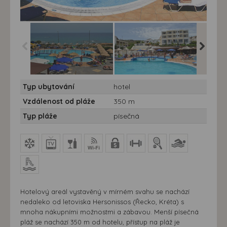
Hotel Mediterraneo****
Hotel Mediterraneo****
Hotel Me
Typ ubytování
hotel
10/11 nocí
10/11 nocí
10/11 no
Vzdálenost od pláže
350 m
Typ pláže
písečná
Hotelový areál vystavěný v mírném svahu se nachází
nedaleko od letoviska Hersonissos (Řecko, Kréta) s
mnoha nákupními možnostmi a zábavou. Menší písečná
pláž se nachází 350 m od hotelu, přístup na pláž je