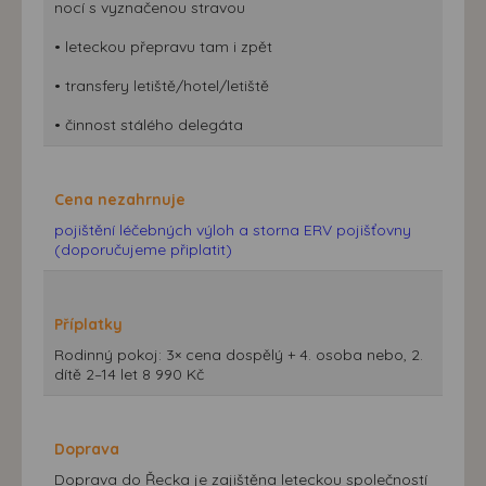
nocí s vyznačenou stravou
• leteckou přepravu tam i zpět
• transfery letiště/hotel/letiště
• činnost stálého delegáta
Cena nezahrnuje
pojištění léčebných výloh a storna ERV pojišťovny
(doporučujeme připlatit)
Příplatky
Rodinný pokoj: 3× cena dospělý + 4. osoba nebo, 2.
dítě 2–14 let 8 990 Kč
Doprava
Doprava do Řecka je zajištěna leteckou společností