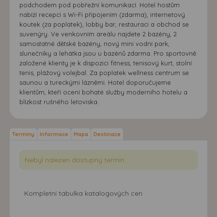
podchodem pod pobřežní komunikací. Hotel hostům
nabízí recepci s Wi-Fi připojením (zdarma), internetový
koutek (za poplatek), lobby bar, restauraci a obchod se
suvenýry. Ve venkovním areálu najdete 2 bazény, 2
samostatné dětské bazény, nový mini vodní park,
slunečníky a lehátka jsou u bazénů zdarma. Pro sportovně
založené klienty je k dispozici fitness, tenisový kurt, stolní
tenis, plážový volejbal. Za poplatek wellness centrum se
saunou a tureckými lázněmi. Hotel doporučujeme
klientům, kteří ocení bohaté služby moderního hotelu a
blízkost rušného letoviska.
Termíny
Informace
Mapa
Destinace
Nebyl nalezen dostupný termín.
Kompletní tabulka katalogových cen