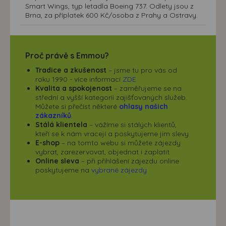
Smart Wings, typ letadla Boeing 737. Odlety jsou z
Brna, za příplatek 600 Kč/osoba z Prahy a Ostravy.
Proč právě s Emmou?
Tradice a zkušenost
– jsme tu pro vás od
roku 1990 - více informací
ZDE
Kvalita a spokojenost
– zaměřujeme se na
střední a vyšší kategorii zajišťovaných služeb.
Můžete si přečíst některé
ohlasy našich
zákazníků
.
Stálá klientela
– vážíme si stálých klientů,
kteří se k nám vracejí a poskytujeme jim slevy
E-shop
– na tomto webu si můžete zájezdy
vybrat, zarezervovat, objednat i zaplatit
Online sleva
– při přihlášení zájezdu online
poskytujeme na
vybrané zájezdy