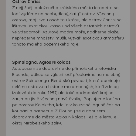
Ostrov Chrissi
Z nejjižněji položeného krétského města Ierapetra se
lodí vydáme na neobydlený,zlatý“ ostrov. Všechny
ostrovy mají svou osobitou krásu, ale ostrov Chrissi se
liší svou exotickou krásou od všech ostatních ostrovů
ve Středomoří. Azurově modré moře, nádherné pláže,
nepřeberné množství mušlí, vytváří exotickou atmosféru
tohoto malého pozemského ráje.
Spinalogna, Agios Nikolaos
Autobusem se dopravíme do přímořského letoviska
Elounda, odkud se výletní lodí přeplavíme na malebný
ostrov Spinalonga. Benátská pevnost, která dominuje
celému ostrovu a historie malomocných, kteří zde byli
izolováni do roku 1957, ale také podmanivá krajina
zaujmou jistě všechny návštěvníky. Poplujeme lodí na
poloostrov Kolokitha, kde je v kouzelné laguně čas na
koupání a barbecue. Z Eloundy se autobusem
dopravíme do města Agios Nikolaos, jež bíle lemuje
okraj Mirabelského zálivu.