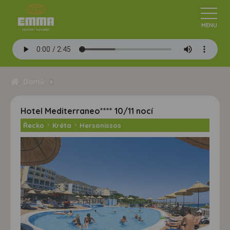
Domů
Hotel Mediterraneo**** 10/11 nocí
Řecko
>
Kréta
>
Hersonissos