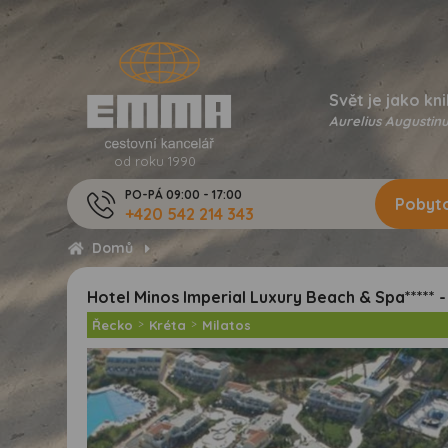
Svět je jako kni
Aurelius Augustinu
od roku 1990
PO-PÁ 09:00 - 17:00
Pobyto
+420 542 214 343
Domů
Hotel Minos Imperial Luxury Beach & Spa***** -
Řecko
>
Kréta
>
Milatos