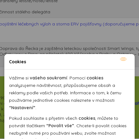
transfery letiště/hotel/letiště
činnost stálého delegáta
pojištění léčebných výloh a storna ERV pojišťovny (doporučujeme při
Doprava do Řecka je zajištěna leteckou společností Smart Wings, ty
Odlety jsou z Brna, za příplatek 600 Kč/osoba z Prahy a Ostravy –
Cookies
Nutné cookies
Nutné cookies pomáhají, aby byla webová stránka
Vážíme si
vašeho soukromí
. Pomocí
cookies
použitelná tak, že umožní základní funkce jako navigace
analyzujeme návštěvnost, přizpůsobujeme obsah a
stránky a přístup k zabezpečeným sekcím webové stránky.
reklamy podle vašich potřeb. Informace o tom, k čemu
90 - více informací
ZDE
Webová stránka nemůže správně fungovat bez těchto
používáme jednotlivé cookies naleznete v možnosti
 a vyšší kategorii zajišťovaných služeb. Můžete si přečíst některé
o
cookies.
“Nastavení”
.
se k nám vracejí a poskytujeme jim slevy
 zarezervovat, objednat i zaplatit
Pokud souhlasíte s přijetím všech
cookies
, můžete to
kytujeme na
vybrané zájezdy
Analytické cookies
potvrdit tlačítkem
“Povolit vše”
. Chcete-li povolit cookies
nezbytně nutné pro používání webu, zvolte možnost
Pomocí analytických cookies můžeme měřit návštěvnost