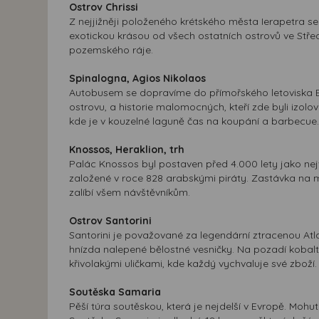
Ostrov Chrissi
Z nejjižněji položeného krétského města Ierapetra se 
exotickou krásou od všech ostatních ostrovů ve Stř
pozemského ráje.
Spinalogna, Agios Nikolaos
Autobusem se dopravíme do přímořského letoviska El
ostrovu, a historie malomocných, kteří zde byli izol
kde je v kouzelné laguně čas na koupání a barbecue.
Knossos, Heraklion, trh
Palác Knossos byl postaven před 4.000 lety jako nejvě
založené v roce 828 arabskými piráty. Zastávka na 
zalíbí všem návštěvníkům.
Ostrov Santorini
Santorini je považované za legendární ztracenou Atl
hnízda nalepené bělostné vesničky. Na pozadí kobalt
křivolakými uličkami, kde každý vychvaluje své zboží
Soutěska Samaria
Pěší túra soutěskou, která je nejdelší v Evropě. Mohu