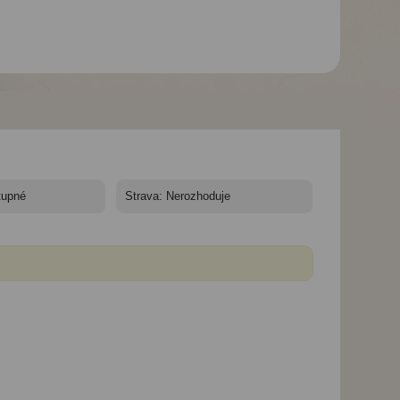
Hotel Minos Imperial
Hotel Minos Imperial
Hotel Minos Imper
*
Luxury Beach & Spa*****
Luxury Beach & Spa*****
Luxury Beach & Spa
- 10/11 nocí
- 10/11 nocí
- 10/11 nocí