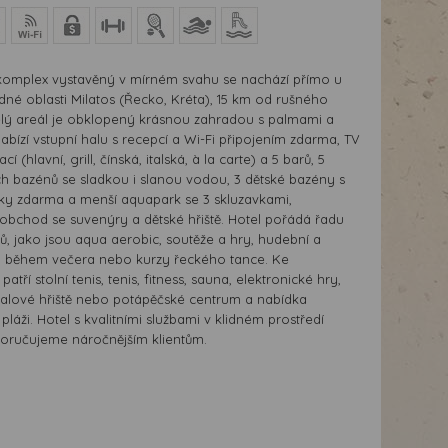
komplex vystavěný v mírném svahu se nachází přímo u
idné oblasti Milatos (Řecko, Kréta), 15 km od rušného
Celý areál je obklopený krásnou zahradou s palmami a
nabízí vstupní halu s recepcí a Wi-Fi připojením zdarma, TV
cí (hlavní, grill, čínská, italská, à la carte) a 5 barů, 5
h bazénů se sladkou i slanou vodou, 3 dětské bazény s
íky zdarma a menší aquapark se 3 skluzavkami,
 obchod se suvenýry a dětské hřiště. Hotel pořádá řadu
ů, jako jsou aqua aerobic, soutěže a hry, hudební a
 během večera nebo kurzy řeckého tance. Ke
patří stolní tenis, tenis, fitness, sauna, elektronické hry,
balové hřiště nebo potápěčské centrum a nabídka
pláži. Hotel s kvalitními službami v klidném prostředí
oručujeme náročnějším klientům.