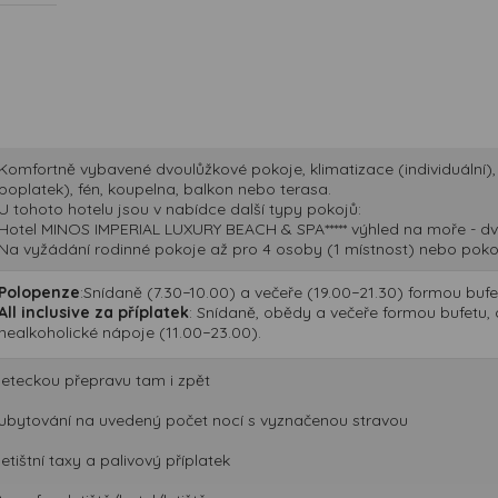
Komfortně vybavené dvoulůžkové pokoje, klimatizace (individuální), l
poplatek), fén, koupelna, balkon nebo terasa.
U tohoto hotelu jsou v nabídce další typy pokojů:
Hotel MINOS IMPERIAL LUXURY BEACH & SPA***** výhled na moře - dv
Na vyžádání rodinné pokoje až pro 4 osoby (1 místnost) nebo poko
Polopenze
:Snídaně (7.30−10.00) a večeře (19.00−21.30) formou bufe
All inclusive za příplatek
: Snídaně, obědy a večeře formou bufetu, 
nealkoholické nápoje (11.00−23.00).
leteckou přepravu tam i zpět
ubytování na uvedený počet nocí s vyznačenou stravou
letištní taxy a palivový příplatek