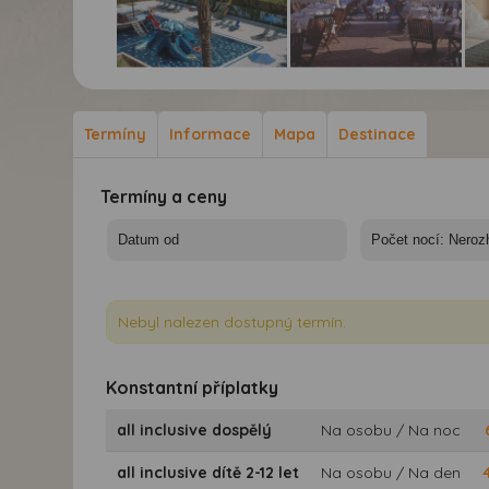
Hotel Minos Imperial
Hotel Minos Imperial
Hot
Luxury Beach & Spa*****
Luxury Beach & Spa*****
Lux
- 10/11 nocí
- 10/11 nocí
- 1
Termíny
Informace
Mapa
Destinace
Termíny a ceny
Nebyl nalezen dostupný termín.
Konstantní příplatky
all inclusive dospělý
Na osobu / Na noc
all inclusive dítě 2-12 let
Na osobu / Na den