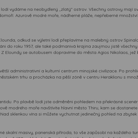
lodí vydáme na neobydlený ,,zlatý" ostrov. Všechny ostrovy mají svou
edomoří. Azurově modré moře, nádherné pláže, nepřeberné množství 
ounda, odkud se výletní lodí přeplavíme na malebný ostrov Spinal
ováni do roku 1957, ale také podmanivá krajina zaujmou jistě všechny
 Z Eloundy se autobusem dopravíme do města Agios Nikolaos, jež bí
tší administrativní a kulturní centrum minojské civilizace. Po prohl
městském trhu a procházka na pěší zóně v centru Heraklionu s množs
antidu. Po plavbě lodí jste odměněni pohledem na překrásné scenéri
ově modrého moře navštívíte hlavní město Thiru, kam se dostanete 
. Nad sklenkou vína si můžete vychutnat jedinečný pohled na zbytek
tné skalní masivy, panenská příroda, to vše zapůsobí na každého turis