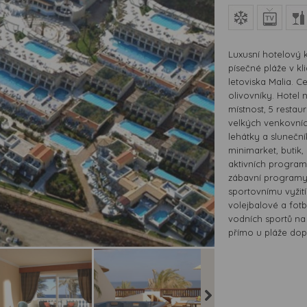
Luxusní hotelový 
písečné pláže v kl
letoviska Malia. 
olivovníky. Hotel 
místnost, 5 restaura
velkých venkovníc
lehátky a slunečn
minimarket, butik,
aktivních program
zábavní programy
sportovnímu vyžití 
volejbalové a fot
vodních sportů na 
přímo u pláže dop