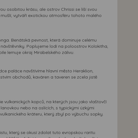
 osobitou krásu, ale ostrov Chrissi se liší svou
mušlí, vytváří exotickou atmosféru tohoto malého
onga. Benátská pevnost, která dominuje celému
 návštěvníky. Poplujeme lodí na poloostrov Kolokitha,
le lemuje okraj Mirabelského zálivu.
ídce paláce navštívíme hlavní město Heraklion,
tvím obchodů, kaváren a taveren se zcela jistě
e vulkanických kopců, na kterých jsou jako vlaštovčí
lanovkou nebo na oslících, s typickými úzkými
 vulkanického kráteru, který zbyl po výbuchu sopky.
tu, který se okusí zdolat tuto evropskou raritu.