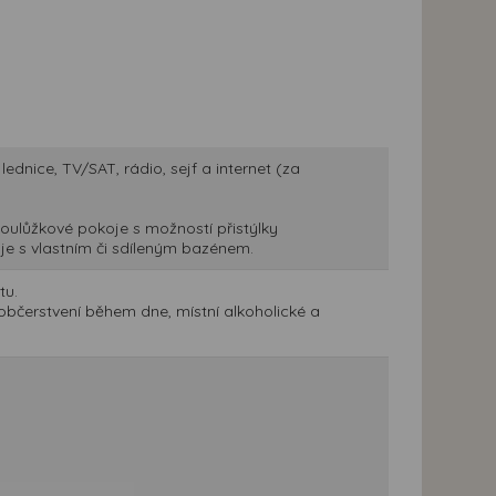
ednice, TV/SAT, rádio, sejf a internet (za
oulůžkové pokoje s možností přistýlky
je s vlastním či sdíleným bazénem.
tu.
občerstvení během dne, místní alkoholické a