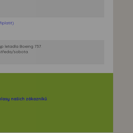
platit)
p letadla Boeing 737.
 středa/sobota.
hlasy našich zákazníků
.