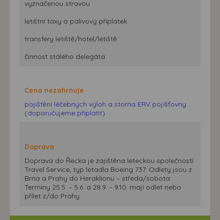
vyznačenou stravou
letištní taxy a palivový příplatek
transfery letiště/hotel/letiště
činnost stálého delegáta
Cena nezahrnuje
pojištění léčebných výloh a storna ERV pojišťovny
(doporučujeme připlatit)
Doprava
Doprava do Řecka je zajištěna leteckou společností
Travel Service, typ letadla Boeing 737. Odlety jsou z
Brna a Prahy do Heraklionu – středa/sobota.
Termíny 25.5. – 5.6. a 28.9. – 9.10. mají odlet nebo
přílet z/do Prahy.