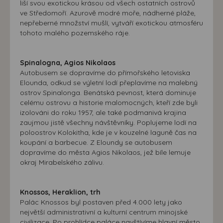
liší svou exotickou krásou od všech ostatních ostrovů
ve Středomoří. Azurově modré moře, nádherné pláže,
nepřeberné množství mušlí, vytváří exotickou atmosféru
tohoto malého pozemského ráje.
Spinalogna, Agios Nikolaos
Autobusem se dopravíme do přímořského letoviska
Elounda, odkud se výletní lodí přeplavíme na malebný
ostrov Spinalonga. Benátská pevnost, která dominuje
celému ostrovu a historie malomocných, kteří zde byli
izolováni do roku 1957, ale také podmanivá krajina
zaujmou jistě všechny návštěvníky. Poplujeme lodí na
poloostrov Kolokitha, kde je v kouzelné laguně čas na
koupání a barbecue. Z Eloundy se autobusem
dopravíme do města Agios Nikolaos, jež bíle lemuje
okraj Mirabelského zálivu.
Knossos, Heraklion, trh
Palác Knossos byl postaven před 4.000 lety jako
největší administrativní a kulturní centrum minojské
civilizace. Po prohlídce paláce navštívíme hlavní město