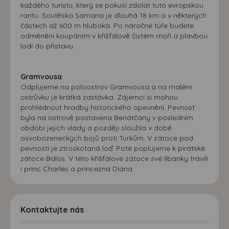
každého turistu, který se pokusí zdolat tuto evropskou
raritu. Soutěska Samaria je dlouhá 18 km a v některých
částech až 600 m hluboká. Po náročné túře budete
odměněni koupáním v křišťálově čistém moři a plavbou
lodí do přístavu.
Gramvousa
Odplujeme na poloostrov Gramvousa a na malém
ostrůvku je krátká zastávka. Zájemci si mohou
prohlédnout hradby historického opevnění. Pevnost
byla na ostrově postavena Benátčany v posledním
období jejich vlády a později sloužila v době
osvobozeneckých bojů proti Turkům. V zátoce pod
pevností je ztroskotaná loď. Poté poplujeme k pirátské
zátoce Balos. V této křišťálové zátoce své líbanky trávili
i princ Charles a princezna Diana.
Kontaktujte nás