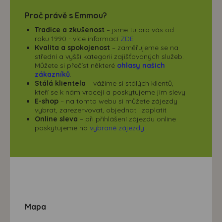
Proč právě s Emmou?
Tradice a zkušenost
– jsme tu pro vás od
roku 1990 - více informací
ZDE
Kvalita a spokojenost
– zaměřujeme se na
střední a vyšší kategorii zajišťovaných služeb.
Můžete si přečíst některé
ohlasy našich
zákazníků
.
Stálá klientela
– vážíme si stálých klientů,
kteří se k nám vracejí a poskytujeme jim slevy
E-shop
– na tomto webu si můžete zájezdy
vybrat, zarezervovat, objednat i zaplatit
Online sleva
– při přihlášení zájezdu online
poskytujeme na
vybrané zájezdy
Mapa