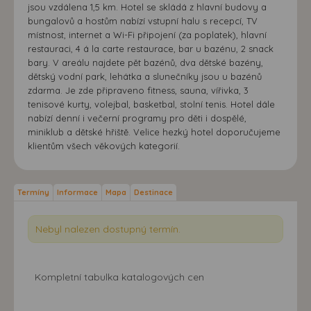
jsou vzdálena 1,5 km. Hotel se skládá z hlavní budovy a
bungalovů a hostům nabízí vstupní halu s recepcí, TV
místnost, internet a Wi-Fi připojení (za poplatek), hlavní
restauraci, 4 á la carte restaurace, bar u bazénu, 2 snack
bary. V areálu najdete pět bazénů, dva dětské bazény,
dětský vodní park, lehátka a slunečníky jsou u bazénů
zdarma. Je zde připraveno fitness, sauna, vířivka, 3
tenisové kurty, volejbal, basketbal, stolní tenis. Hotel dále
nabízí denní i večerní programy pro děti i dospělé,
miniklub a dětské hřiště. Velice hezký hotel doporučujeme
klientům všech věkových kategorií.
Termíny
Informace
Mapa
Destinace
Nebyl nalezen dostupný termín.
Kompletní tabulka katalogových cen