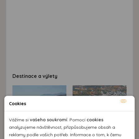
Destinace a výlety
Cookies
Nutné cookies
Nutné cookies pomáhají, aby byla webová stránka
Vážíme si
vašeho soukromí
. Pomocí
cookies
použitelná tak, že umožní základní funkce jako navigace
analyzujeme návštěvnost, přizpůsobujeme obsah a
stránky a přístup k zabezpečeným sekcím webové stránky.
reklamy podle vašich potřeb. Informace o tom, k čemu