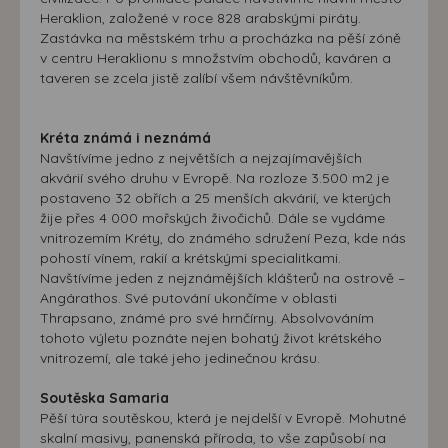
Heraklion, založené v roce 828 arabskými piráty.
Zastávka na městském trhu a procházka na pěší zóně
v centru Heraklionu s množstvím obchodů, kaváren a
taveren se zcela jistě zalíbí všem návštěvníkům.
Kréta známá i neznámá
Navštívíme jedno z největších a nejzajímavějších
akvárií svého druhu v Evropě. Na rozloze 3.500 m2 je
postaveno 32 obřích a 25 menších akvárií, ve kterých
žije přes 4 000 mořských živočichů. Dále se vydáme
vnitrozemím Kréty, do známého sdružení Peza, kde nás
pohostí vínem, rakií a krétskými specialitkami.
Navštívíme jeden z nejznámějších klášterů na ostrově –
Angárathos. Své putování ukončíme v oblasti
Thrapsano, známé pro své hrnčírny. Absolvováním
tohoto výletu poznáte nejen bohatý život krétského
vnitrozemí, ale také jeho jedinečnou krásu.
Soutěska Samaria
Pěší túra soutěskou, která je nejdelší v Evropě. Mohutné
skalní masivy, panenská příroda, to vše zapůsobí na