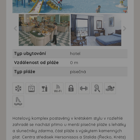
Hotel Nana Beach**** -
Hotel Nana Beach**** -
Typ ubytování
hotel
10/11 nocí - Řecko,
10/11 nocí - Řecko,
Kréta, Hersonissos -
Kréta, Hersonissos -
Vzdálenost od pláže
0 m
hotel Nana Beach
hotel Nana Beach
Typ pláže
písečná
Hotelový komplex postavěný v krétském stylu v rozlehlé
zahradě se nachází přímo u menší písečné pláže s lehátky
a slunečníky zdarma, část pláže s výskytem kamenných
plat. Centra středisek Hersonissos a Stalida (Řecko, Kréta)