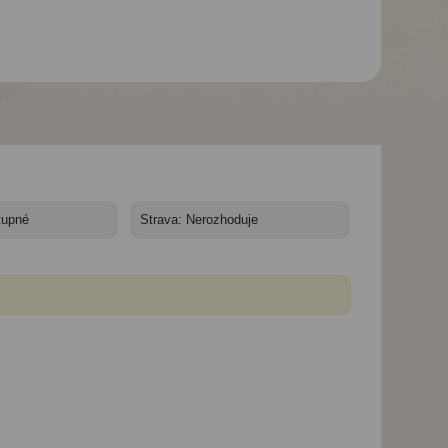
Hotel Pela Maria*** -
10/11 nocí - Kréta,
a
Hersonissos, hotel Pela
Maria