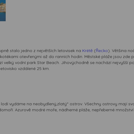
pně stalo jedno z největších letovisek na
Krétě
(
Řecko
). Většina no
kotékami otevřenými až do ranních hodin. Městské pláže jsou zde p
zí velký vodní park Star Beach. Jihovýchodně se nachází nejvyšší po
letovisko vzdálené 25 km.
 lodí vydáme na neobydlený,zlatý“ ostrov. Všechny ostrovy mají svou 
edomoří. Azurově modré moře, nádherné pláže, nepřeberné množství 