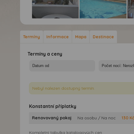
Hotel Pela Maria*** -
Hotel Pela Maria*** -
Hot
10/11 nocí - Kréta,
10/11 nocí - Kréta,
10/
Hersonissos, hotel Pela
Hersonissos, hotel Pela
Her
Termíny
Informace
Mapa
Destinace
Maria
Maria
Mar
Termíny a ceny
Nebyl nalezen dostupný termín.
Konstantní příplatky
Renovovaný pokoj
Na osobu / Na noc
130
K
Kompletní tabulka katalogových cen