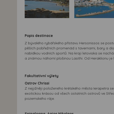
Popis destinace
Z bývalého rybářského přístavu Hersonissos se postu
pěších pobřežních promenád s tavernami, bary a dis
nabídkou vodních sportů. Na kraji letoviska se nachá
a známou náhorní plošinou Lasithi. Od Heraklionu je 
Fakultativní výlety
Ostrov Chrissi
Z nejjižněji položeného krétského města Ierapetra se
exotickou krásou od všech ostatních ostrovů ve Stř
pozemského ráje.
Spinalogna, Agios Nikolaos