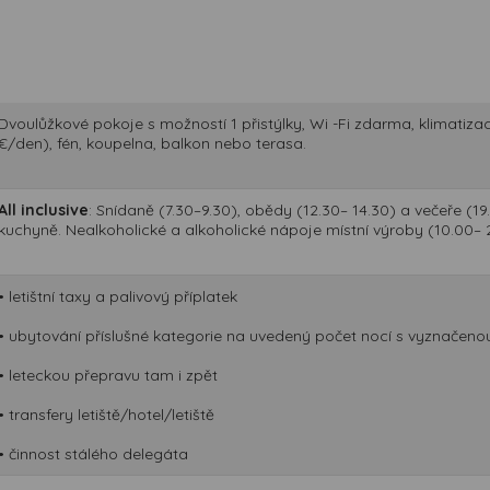
Dvoulůžkové pokoje s možností 1 přistýlky, Wi -Fi zdarma, klimatizace
€/den), fén, koupelna, balkon nebo terasa.
All inclusive
: Snídaně (7.30–9.30), obědy (12.30– 14.30) a večeře (1
kuchyně. Nealkoholické a alkoholické nápoje místní výroby (10.00– 
• letištní taxy a palivový příplatek
• ubytování příslušné kategorie na uvedený počet nocí s vyznačeno
• leteckou přepravu tam i zpět
• transfery letiště/hotel/letiště
• činnost stálého delegáta