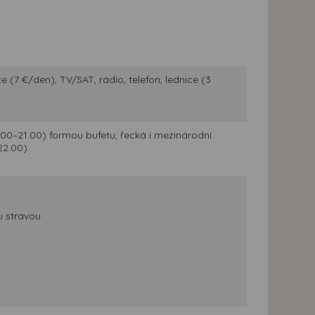
 (7 €/den), TV/SAT, rádio, telefon, lednice (3
9.00–21.00) formou bufetu, řecká i mezinárodní
22.00).
u stravou