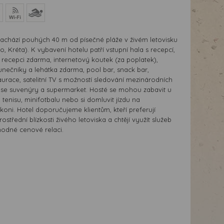
nachází pouhých 40 m od písečné pláže v živém letovisku
, Kréta). K vybavení hotelu patří vstupní hala s recepcí,
a recepci zdarma, internetový koutek (za poplatek),
unečníky a lehátka zdarma, pool bar, snack bar,
urace, satelitní TV s možností sledování mezinárodních
se suvenýry a supermarket. Hosté se mohou zabavit u
o tenisu, minifotbalu nebo si domluvit jízdu na
oni. Hotel doporučujeme klientům, kteří preferují
střední blízkosti živého letoviska a chtějí využít služeb
ýhodné cenové relaci.