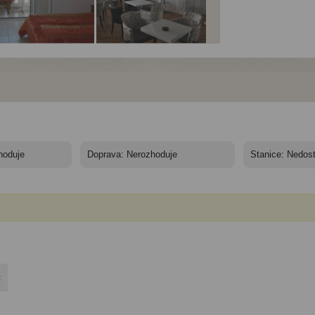
el Pela Maria*** -
Hotel Pela Maria*** -
Hotel Pela Maria*** -
11 nocí - Kréta,
10/11 nocí - Kréta,
10/11 nocí - Kréta,
sonissos, hotel Pela
Hersonissos, hotel Pela
Hersonissos, hotel Pel
ia
Maria
Maria
č