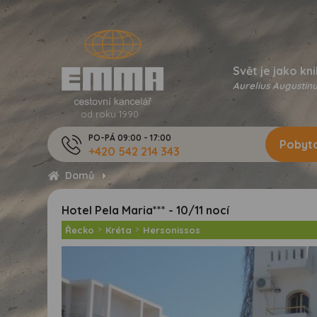
Svět je jako kni
Aurelius Augustinu
od roku 1990
PO-PÁ 09:00 - 17:00
Pobyto
+420 542 214 343
Domů
Hotel Pela Maria*** - 10/11 nocí
Řecko
>
Kréta
>
Hersonissos