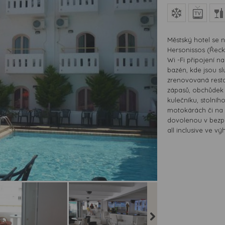
Městský hotel se 
Hersonissos (Řecko
Wi -Fi připojení n
bazén, kde jsou sl
zrenovovaná resta
zápasů, obchůdek 
kulečníku, stolníh
motokárách či na k
dovolenou v bezpro
all inclusive ve v