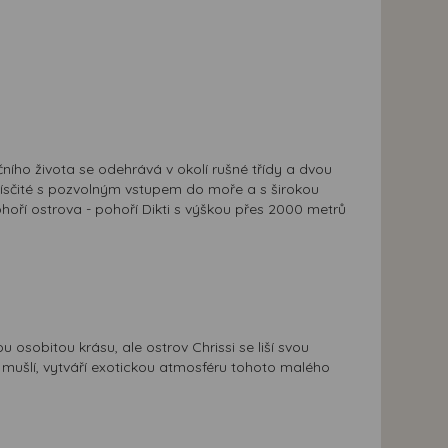
čního života se odehrává v okolí rušné třídy a dvou
ísčité s pozvolným vstupem do moře a s širokou
hoří ostrova - pohoří Dikti s výškou přes 2000 metrů
osobitou krásu, ale ostrov Chrissi se liší svou
mušlí, vytváří exotickou atmosféru tohoto malého