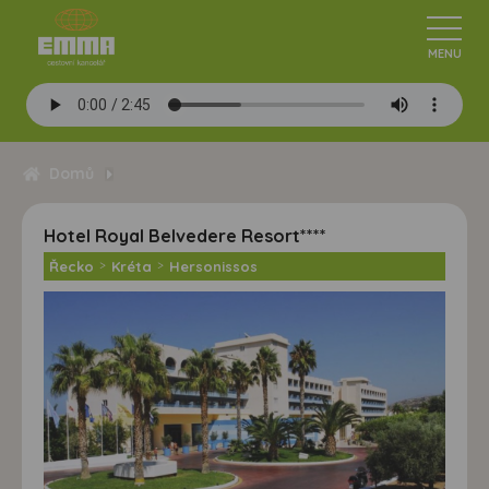
Domů
Hotel Royal Belvedere Resort****
Řecko
>
Kréta
>
Hersonissos