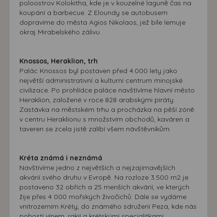
poloostrov Kolokitha, kde je v kouzelné laguně čas na
koupání a barbecue. Z Eloundy se autobusem
dopravíme do města Agios Nikolaos, jež bíle lemuje
okraj Mirabelského zálivu.
Knossos, Heraklion, trh
Palác Knossos byl postaven před 4.000 lety jako
největší administrativní a kulturní centrum minojské
civilizace. Po prohlídce paláce navštívíme hlavní město
Heraklion, založené v roce 828 arabskými piráty.
Zastávka na městském trhu a procházka na pěší zóně
v centru Heraklionu s množstvím obchodů, kaváren a
taveren se zcela jistě zalíbí všem návštěvníkům.
Kréta známá i neznámá
Navštívíme jedno z největších a nejzajímavějších
akvárií svého druhu v Evropě. Na rozloze 3.500 m2 je
postaveno 32 obřích a 25 menších akvárií, ve kterých
žije přes 4 000 mořských živočichů. Dále se vydáme
vnitrozemím Kréty, do známého sdružení Peza, kde nás
pohostí vínem, rakií a krétskými specialitkami.