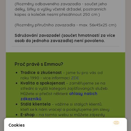
(Rozměry odbaveného zavazadla - součet jeho
délky, šířky a výšky včetně držadel, postranních
kapes a koleček nesmí přesáhnout 250 cm.)
(Rozměry příručního zavazadla - max. 56x45x25 cm)
Sdružování zavazadel (součet hmotností za více
osob do jednoho zavazadla) není povoleno.
Proč právě s Emmou?
Tradice a zkušenost
– jsme tu pro vás od
roku 1990 - více informací
ZDE
Kvalita a spokojenost
– zaměřujeme se na
střední a vyšší kategorii zajišťovaných služeb.
Můžete si přečíst některé
ohlasy našich
zákazníků
.
Stálá klientela
– vážíme si stálých klientů,
kteří se k nám vracejí a poskytujeme jim slevy
E-shop
– na tomto webu si můžete zájezdy
vybrat, zarezervovat, objednat i zaplatit
Online sleva
– při přihlášení zájezdu online
Cookies
Nutné cookies
poskytujeme na
vybrané zájezdy