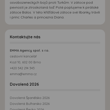
osvobozeneckých bojů proti Turkům. V zátoce pod
pevností je ztroskotaná loď. Poté poplujeme k pirátské
zátoce Balos. V této křišťálové zátoce své líbanky trávili
i princ Charles a princezna Diana.
Kontaktujte nás
EMMA Agency spol. s r.o.
cestovní kancelář
Kozí 10, 602 00 Brno
+420 542 214 343
emma@emma.cz
Dovolená 2026
Dovolená Španělsko 2026
Dovolená Bulharsko 2026
Dovolená Řecko 2026