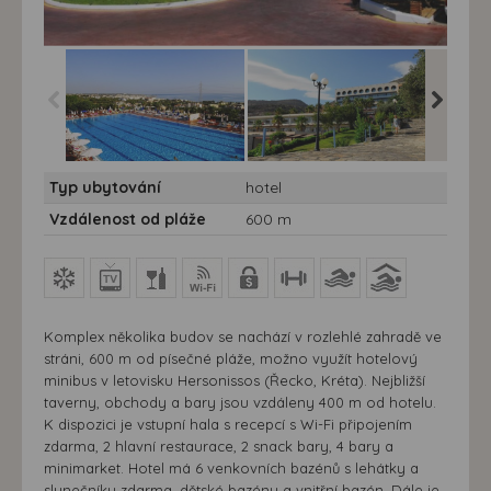
Hotel Royal Belvedere
Hotel Royal Belvedere
Hotel Ro
Typ ubytování
hotel
Resort**** - Kréta,
Resort**** - Kréta,
Resort***
Hersonissos - Hotel
Hersonissos - Hotel
Hersonis
Vzdálenost od pláže
600 m
Royal Belvedere
Royal Belvedere
Royal B
Komplex několika budov se nachází v rozlehlé zahradě ve
stráni, 600 m od písečné pláže, možno využít hotelový
minibus v letovisku Hersonissos (Řecko, Kréta). Nejbližší
taverny, obchody a bary jsou vzdáleny 400 m od hotelu.
K dispozici je vstupní hala s recepcí s Wi-Fi připojením
zdarma, 2 hlavní restaurace, 2 snack bary, 4 bary a
minimarket. Hotel má 6 venkovních bazénů s lehátky a
slunečníky zdarma, dětské bazény a vnitřní bazén. Dále je