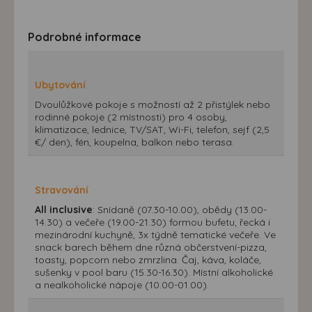
Podrobné informace
Ubytování
Dvoulůžkové pokoje s možností až 2 přistýlek nebo
rodinné pokoje (2 místnosti) pro 4 osoby,
klimatizace, lednice, TV/SAT, Wi-Fi, telefon, sejf (2,5
€/ den), fén, koupelna, balkon nebo terasa.
Stravování
All inclusive
: Snídaně (07.30-10.00), obědy (13.00-
14.30) a večeře (19.00-21.30) formou bufetu, řecká i
mezinárodní kuchyně, 3x týdně tematické večeře. Ve
snack barech během dne různá občerstvení-pizza,
toasty, popcorn nebo zmrzlina. Čaj, káva, koláče,
sušenky v pool baru (15.30-16.30). Místní alkoholické
a nealkoholické nápoje (10.00-01.00).