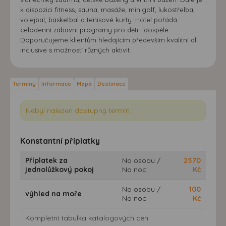
k dispozici fitness, sauna, masáže, minigolf, lukostřelba,
volejbal, basketbal a tenisové kurty. Hotel pořádá
celodenní zábavní programy pro děti i dospělé.
Doporučujeme klientům hledajícím především kvalitní all
inclusive s možností různých aktivit.
Termíny
Informace
Mapa
Destinace
Nebyl nalezen dostupný termín.
Konstantní příplatky
Příplatek za
Na osobu /
2570
jednolůžkový pokoj
Na noc
Kč
Na osobu /
100
výhled na moře
Na noc
Kč
Kompletní tabulka katalogových cen