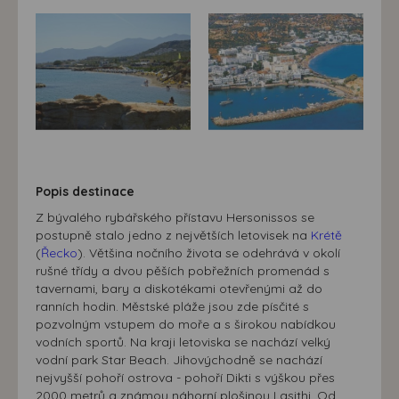
souhlasu, nedojde k zobrazování obsahu a reklam
přizpůsobených Vašim zájmům.
Popis destinace
Z bývalého rybářského přístavu Hersonissos se
postupně stalo jedno z největších letovisek na
Krétě
(
Řecko
). Většina nočního života se odehrává v okolí
rušné třídy a dvou pěších pobřežních promenád s
tavernami, bary a diskotékami otevřenými až do
ranních hodin. Městské pláže jsou zde písčité s
pozvolným vstupem do moře a s širokou nabídkou
vodních sportů. Na kraji letoviska se nachází velký
vodní park Star Beach. Jihovýchodně se nachází
nejvyšší pohoří ostrova - pohoří Dikti s výškou přes
2000 metrů a známou náhorní plošinou Lasithi. Od