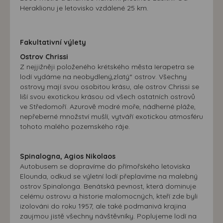
Heraklionu je letovisko vzdálené 25 km.
Fakultativní výlety
Ostrov Chrissi
Z nejjižněji položeného krétského města Ierapetra se
lodí vydáme na neobydlený,zlatý“ ostrov. Všechny
ostrovy mají svou osobitou krásu, ale ostrov Chrissi se
liší svou exotickou krásou od všech ostatních ostrovů
ve Středomoří. Azurově modré moře, nádherné pláže,
nepřeberné množství mušlí, vytváří exotickou atmosféru
tohoto malého pozemského ráje.
Spinalogna, Agios Nikolaos
Autobusem se dopravíme do přímořského letoviska
Elounda, odkud se výletní lodí přeplavíme na malebný
ostrov Spinalonga. Benátská pevnost, která dominuje
celému ostrovu a historie malomocných, kteří zde byli
izolováni do roku 1957, ale také podmanivá krajina
zaujmou jistě všechny návštěvníky. Poplujeme lodí na