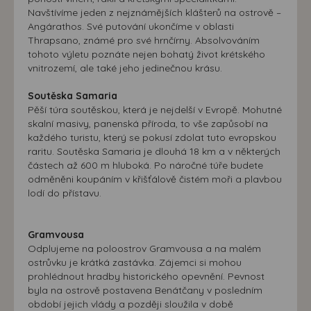
Navštívíme jeden z nejznámějších klášterů na ostrově –
Angárathos. Své putování ukončíme v oblasti
Thrapsano, známé pro své hrnčírny. Absolvováním
tohoto výletu poznáte nejen bohatý život krétského
vnitrozemí, ale také jeho jedinečnou krásu.
Soutěska Samaria
Pěší túra soutěskou, která je nejdelší v Evropě. Mohutné
skalní masivy, panenská příroda, to vše zapůsobí na
každého turistu, který se pokusí zdolat tuto evropskou
raritu. Soutěska Samaria je dlouhá 18 km a v některých
částech až 600 m hluboká. Po náročné túře budete
odměněni koupáním v křišťálově čistém moři a plavbou
lodí do přístavu.
Gramvousa
Odplujeme na poloostrov Gramvousa a na malém
ostrůvku je krátká zastávka. Zájemci si mohou
prohlédnout hradby historického opevnění. Pevnost
byla na ostrově postavena Benátčany v posledním
období jejich vlády a později sloužila v době