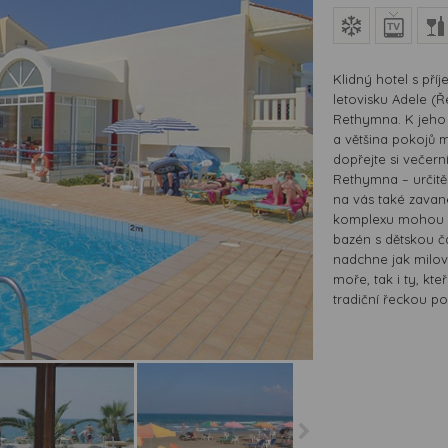
Klidný hotel s př
letovisku Adele (
Rethymna. K jeho 
a většina pokojů 
dopřejte si večer
Rethymna – určitě
na vás také zavane
komplexu mohou vyu
bazén s dětskou č
nadchne jak milov
moře, tak i ty, kt
tradiční řeckou po