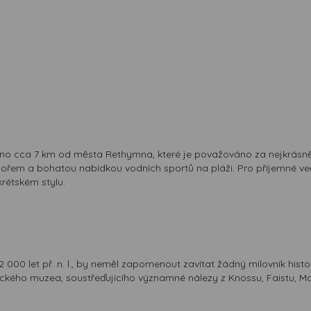
áleno cca 7 km od města Rethymna, které je považováno za nejkrásn
mořem a bohatou nabídkou vodních sportů na pláži. Pro příjemné več
krétském stylu.
000 let př. n. l., by neměl zapomenout zavítat žádný milovník histori
ického muzea, soustřeďujícího významné nálezy z Knossu, Faistu, Ma