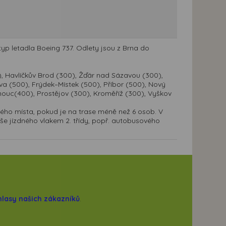
typ letadla Boeing 737. Odlety jsou z Brna do
0), Havlíčkův Brod (300), Žďár nad Sázavou (300),
ava (500), Frýdek–Místek (500), Příbor (500), Nový
lomouc(400), Prostějov (300), Kroměříž (300), Vyškov
ého místa, pokud je na trase méně než 6 osob. V
e jízdného vlakem 2. třídy, popř. autobusového
hlasy našich zákazníků
.