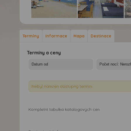
Hotel Sea Front*** -
Hotel Sea Front*** -
Hot
Kréta, Adele - pláž
Kréta, Adele - Hotel
Kré
Sea Front
Sea
Termíny
Informace
Mapa
Destinace
Termíny a ceny
Nebyl nalezen dostupný termín.
Kompletní tabulka katalogových cen