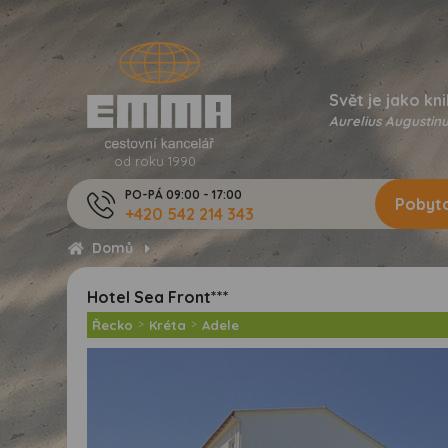
Svět je jako kni
Aurelius Augustinu
od roku 1990
PO-PÁ 09:00 - 17:00
Pobyto
+420 542 214 343
Domů
Hotel Sea Front***
Řecko
>
Kréta
>
Adele