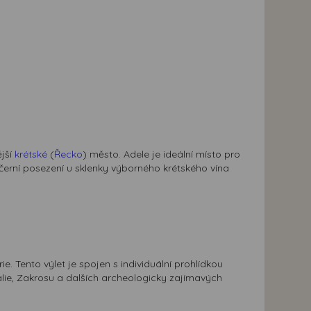
ější
krétské
(
Řecko
) město. Adele je ideální místo pro
erní posezení u sklenky výborného krétského vína
e. Tento výlet je spojen s individuální prohlídkou
lie, Zakrosu a dalších archeologicky zajímavých