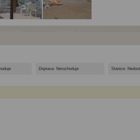
el Sea Front*** -
Hotel Sea Front*** -
ta, Adele - Hotel
Kréta, Adele - Pláž
 Front