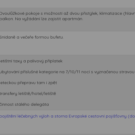
Dvoulůžkové pokoje s možností až dvou přistýlek, klimatizace (hlavní
balkon. Na vyžádání lze zajistit apartmán.
Snídaně a večeře formou bufetu.
letištní taxy a palivový příplatek
ubytování příslušné kategorie na 7/10/11 nocí s vyznačenou stravou
leteckou přepravu tam i zpět
transfery letiště/hotel/letiště
činnost stálého delegáta
pojištění léčebných výloh a storna Evropské cestovní pojišťovny (do