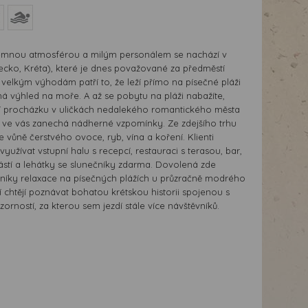
íjemnou atmosférou a milým personálem se nachází v
Řecko, Kréta), které je dnes považované za předměstí
velkým výhodám patří to, že leží přímo na písečné pláži
má výhled na moře. A až se pobytu na pláži nabažíte,
ní procházku v uličkách nedalekého romantického města
 ve vás zanechá nádherné vzpomínky. Ze zdejšího trhu
 vůně čerstvého ovoce, ryb, vína a koření. Klienti
žívat vstupní halu s recepcí, restauraci s terasou, bar,
ástí a lehátky se slunečníky zdarma. Dovolená zde
níky relaxace na písečných plážích u průzračně modrého
eří chtějí poznávat bohatou krétskou historii spojenou s
zorností, za kterou sem jezdí stále více návštěvníků.