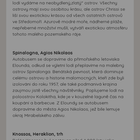
lodí vydáme na neobydlený,zlatý“ ostrov. Všechny
ostrovy mají svou osobitou krásu, ale ostrov Chrissi se
liší svou exotickou krásou od všech ostatních ostrovů
ve Středomoří. Azurově modré moře, nádherné pláže,
nepřeberné množství mušlí, vytváří exotickou atmosféru
tohoto malého pozemského ráje.
Spinalogna, Agios Nikolaos
Autobusem se dopravíme do přímořského letoviska
Elounda, odkud se výletní lodí přeplavíme na malebný
ostrov Spinalonga. Benátská pevnost, která dominuje
celému ostrovu a historie malomocných, kteří zde byli
izolováni do roku 1957, ale také podmanivá krajina
zaujmou jistě všechny návštěvníky. Poplujeme lodí na
poloostrov Kolokitha, kde je v kouzelné laguně čas na
koupání a barbecue. Z Eloundy se autobusem
dopravíme do města Agios Nikolaos, jež bíle lemuje
okraj Mirabelského zálivu.
Knossos, Heraklion, trh