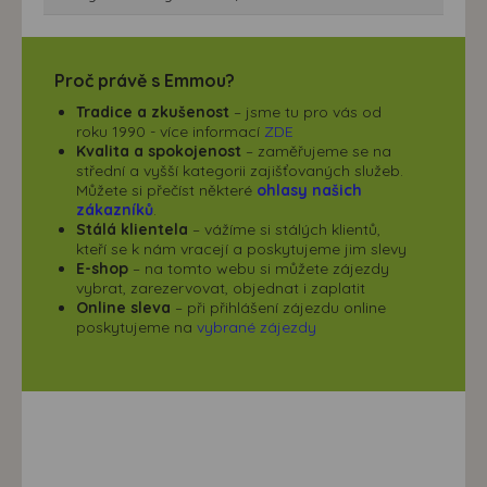
Proč právě s Emmou?
Tradice a zkušenost
– jsme tu pro vás od
roku 1990 - více informací
ZDE
Kvalita a spokojenost
– zaměřujeme se na
střední a vyšší kategorii zajišťovaných služeb.
Můžete si přečíst některé
ohlasy našich
zákazníků
.
Stálá klientela
– vážíme si stálých klientů,
kteří se k nám vracejí a poskytujeme jim slevy
E-shop
– na tomto webu si můžete zájezdy
vybrat, zarezervovat, objednat i zaplatit
Online sleva
– při přihlášení zájezdu online
poskytujeme na
vybrané zájezdy