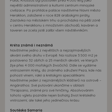
Palác Knossos byl postaven před 4.000 lety jako
největší administrativní a kulturní centrum minojské
civilizace. Po prohlídce paláce navštívíme hlavní město
Heraklion, založené v roce 828 arabskými piráty.
Zastávka na městském trhu a procházka na pěší zóně
v centru Heraklionu s množstvím obchodů, kaváren a
taveren se zcela jistě zalíbí všem návštěvníkům.
Kréta známá i neznámá
Navštívíme jedno z největších a nejzajímavějších
akvárií svého druhu v Evropě. Na rozloze 3.500 m2 je
postaveno 32 obřích a 25 menších akvárií, ve kterých
žije přes 4 000 mořských živočichů. Dále se vydáme
vnitrozemím Kréty, do známého sdružení Peza, kde nás
pohostí vínem, rakií a krétskými specialitkami.
Navštívíme jeden z nejznámějších klášterů na ostrově –
Angárathos. Své putování ukončíme v oblasti
Thrapsano, známé pro své hrnčírny. Absolvováním
tohoto výletu poznáte nejen bohatý život krétského
vnitrozemí, ale také jeho jedinečnou krásu.
Soutěska Samaria