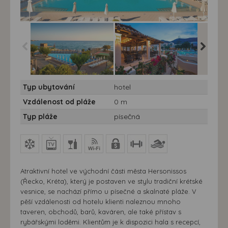
Hotel Silva Beach**** - 7
Hotel Silva Beach**** - 7
Hotel Sil
Typ ubytování
hotel
nocí - Silva Beach
nocí - Silva Beach
nocí - S
Vzdálenost od pláže
0 m
Typ pláže
písečná
Atraktivní hotel ve východní části města Hersonissos
(Řecko, Kréta), který je postaven ve stylu tradiční krétské
vesnice, se nachází přímo u písečné a skalnaté pláže. V
pěší vzdálenosti od hotelu klienti naleznou mnoho
taveren, obchodů, barů, kaváren, ale také přístav s
rybářskými loděmi. Klientům je k dispozici hala s recepcí,