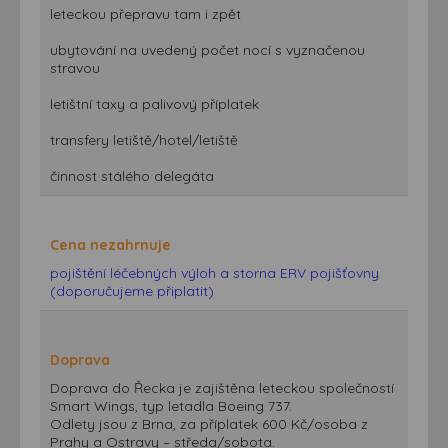
leteckou přepravu tam i zpět
ubytování na uvedený počet nocí s vyznačenou
stravou
letištní taxy a palivový příplatek
transfery letiště/hotel/letiště
činnost stálého delegáta
Cena nezahrnuje
pojištění léčebných výloh a storna ERV pojišťovny
(doporučujeme připlatit)
Doprava
Doprava do Řecka je zajištěna leteckou společností
Smart Wings, typ letadla Boeing 737.
Odlety jsou z Brna, za příplatek 600 Kč/osoba z
Prahy a Ostravy – středa/sobota.