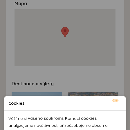
Mapa
Destinace a výlety
Cookies
Nutné cookies
Nutné cookies pomáhají, aby byla webová stránka
Vážíme si
vašeho soukromí
. Pomocí
cookies
použitelná tak, že umožní základní funkce jako navigace
analyzujeme návštěvnost, přizpůsobujeme obsah a