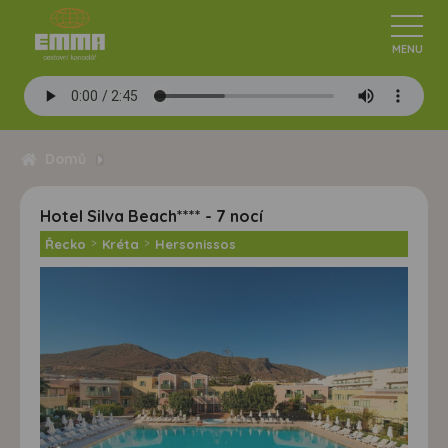
Domů
Hotel Silva Beach**** - 7 nocí
Řecko
>
Kréta
>
Hersonissos