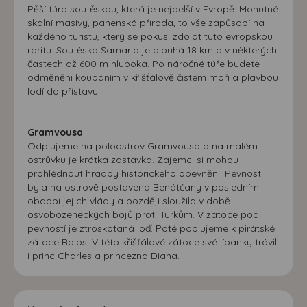
Pěší túra soutěskou, která je nejdelší v Evropě. Mohutné
skalní masivy, panenská příroda, to vše zapůsobí na
každého turistu, který se pokusí zdolat tuto evropskou
raritu. Soutěska Samaria je dlouhá 18 km a v některých
částech až 600 m hluboká. Po náročné túře budete
odměněni koupáním v křišťálově čistém moři a plavbou
lodí do přístavu.
Gramvousa
Odplujeme na poloostrov Gramvousa a na malém
ostrůvku je krátká zastávka. Zájemci si mohou
prohlédnout hradby historického opevnění. Pevnost
byla na ostrově postavena Benátčany v posledním
období jejich vlády a později sloužila v době
osvobozeneckých bojů proti Turkům. V zátoce pod
pevností je ztroskotaná loď. Poté poplujeme k pirátské
zátoce Balos. V této křišťálové zátoce své líbanky trávili
i princ Charles a princezna Diana.