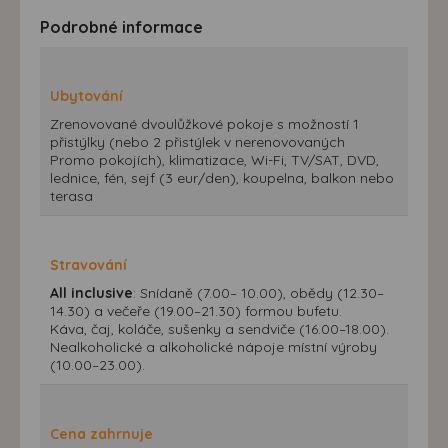
Podrobné informace
Ubytování
Zrenovované dvoulůžkové pokoje s možností 1
přistýlky (nebo 2 přistýlek v nerenovovaných
Promo pokojích), klimatizace, Wi-Fi, TV/SAT, DVD,
lednice, fén, sejf (3 eur/den), koupelna, balkon nebo
terasa
Stravování
All inclusive
: Snídaně (7.00– 10.00), obědy (12.30–
14.30) a večeře (19.00–21.30) formou bufetu.
Káva, čaj, koláče, sušenky a sendviče (16.00–18.00).
Nealkoholické a alkoholické nápoje místní výroby
(10.00–23.00).
Cena zahrnuje