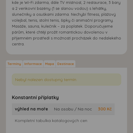
kde je Wi-Fi zdarma, dále TV místnost, 2 restaurace, 3 bary
a 2 venkovní bazény (1 se slanou vodou) s lehátky,
slunečníky a osuškami zdarma. Nechybí fitness, plážový
volejbal, tenis, stolní tenis, šipky či animační programy.
Masáže, sauna, kulečník – za poplatek. Doporučujeme
párům, které chtějí prožít romantickou dovolenou v
příjemném prostředí s možností procházek do nedalekého
centra.
Termíny
Informace
Mapa
Destinace
Nebyl nalezen dostupný termín.
Konstantní příplatky
výhled na moře
Na osobu / Na noc
300
Kč
Kompletní tabulka katalogových cen