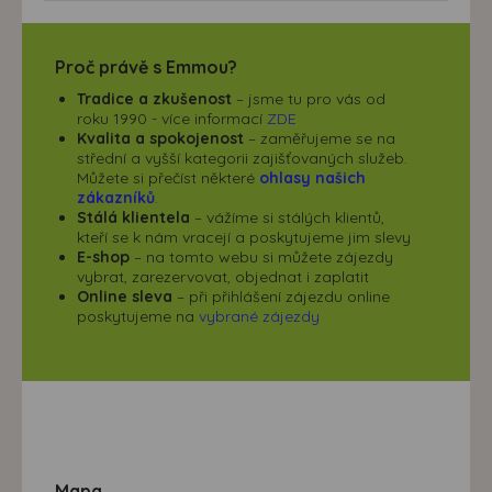
Proč právě s Emmou?
Tradice a zkušenost
– jsme tu pro vás od
roku 1990 - více informací
ZDE
Kvalita a spokojenost
– zaměřujeme se na
střední a vyšší kategorii zajišťovaných služeb.
Můžete si přečíst některé
ohlasy našich
zákazníků
.
Stálá klientela
– vážíme si stálých klientů,
kteří se k nám vracejí a poskytujeme jim slevy
E-shop
– na tomto webu si můžete zájezdy
vybrat, zarezervovat, objednat i zaplatit
Online sleva
– při přihlášení zájezdu online
poskytujeme na
vybrané zájezdy
Mapa