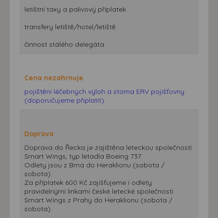
letištní taxy a palivový příplatek
transfery letiště/hotel/letiště
činnost stálého delegáta
Cena nezahrnuje
pojištění léčebných výloh a storna ERV pojišťovny
(doporučujeme připlatit)
Doprava
Doprava do Řecka je zajištěna leteckou společností
Smart Wings, typ letadla Boeing 737.
Odlety jsou z Brna do Heraklionu (sobota /
sobota).
Za příplatek 600 Kč zajišťujeme i odlety
pravidelnými linkami české letecké společnosti
Smart Wings z Prahy do Heraklionu (sobota /
sobota).