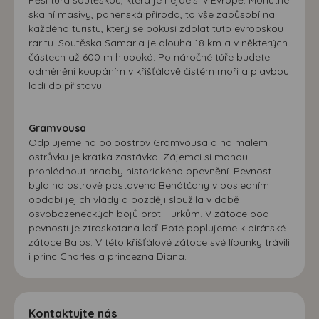
skalní masivy, panenská příroda, to vše zapůsobí na
každého turistu, který se pokusí zdolat tuto evropskou
raritu. Soutěska Samaria je dlouhá 18 km a v některých
částech až 600 m hluboká. Po náročné túře budete
odměněni koupáním v křišťálově čistém moři a plavbou
lodí do přístavu.
Gramvousa
Odplujeme na poloostrov Gramvousa a na malém
ostrůvku je krátká zastávka. Zájemci si mohou
prohlédnout hradby historického opevnění. Pevnost
byla na ostrově postavena Benátčany v posledním
období jejich vlády a později sloužila v době
osvobozeneckých bojů proti Turkům. V zátoce pod
pevností je ztroskotaná loď. Poté poplujeme k pirátské
zátoce Balos. V této křišťálové zátoce své líbanky trávili
i princ Charles a princezna Diana.
Kontaktujte nás