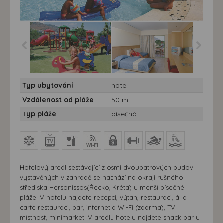
Hotel Star Beach
Hotel Star Beach
Typ ubytování
hotel
Village**** - 7 nocí -
Village**** - 7 nocí -
Řecko, Kréta, Hrsonissos
Řecko, Kréta, Hrsonissos
Vzdálenost od pláže
50 m
- hotel Star Beach
- hotel Star Beach
Typ pláže
písečná
Hotelový areál sestávající z osmi dvoupatrových budov
vystavěných v zahradě se nachází na okraji rušného
střediska Hersonissos(Řecko, Kréta) u menší písečné
pláže. V hotelu najdete recepci, výtah, restauraci, á la
carte restauraci, bar, internet a Wi-Fi (zdarma), TV
místnost, minimarket. V areálu hotelu najdete snack bar u