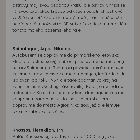
ostrovy mají svou osobitou krásu, ale ostrov Chrissi se
liší svou exotickou krásou od všech ostatních ostrovů
ve Středomoří. Azurově modré moře, nádherné pláže,
nepřeberné množství mušlí, vytváří exotickou atmosféru
tohoto malého pozemského ráje.
Spinalogna, Agios Nikolaos
Autobusem se dopravíme do přímořského letoviska
Elounda, odkud se výletní lodí přeplavíme na malebný
ostrov Spinalonga. Benátská pevnost, která dominuje
celému ostrovu a historie malomocných, kteří zde byli
izolováni do roku 1957, ale také podmanivá krajina
zaujmou jistě všechny návštěvníky. Poplujeme lodí na
poloostrov Kolokitha, kde je v kouzelné laguně čas na
koupání a barbecue. Z Eloundy se autobusem
dopravíme do města Agios Nikolaos, jež bíle lemuje
okraj Mirabelského zálivu.
Knossos, Heraklion, trh
Palác Knossos byl postaven před 4.000 lety jako