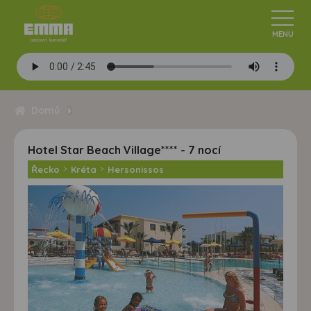
Domů
Hotel Star Beach Village**** - 7 nocí
Řecko
>
Kréta
>
Hersonissos