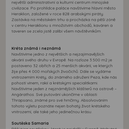
největší administrativní a kulturní centrum minojské
civilizace. Po prohlídce paláce navštívíme hlavní město
Heraklion, založené v roce 828 arabskými piráty.
Zastávka na městském trhu a procházka na pěší zóně
v centru Heraklionu s množstvím obchodů, kaváren a
taveren se zcela jistě zalíbí všem návštěvníkům.
Kréta známá i neznámá
Navštívíme jedno z největších a nejzajímavějších
akvárií svého druhu v Evropě. Na rozloze 3.500 m2 je
postaveno 32 obřích a 25 menších akvárií, ve kterých
žije přes 4 000 mořských živočichů. Dále se vydáme
vnitrozemím Kréty, do známého sdružení Peza, kde nás
pohostí vínem, rakií a krétskými specialitkami.
Navštívíme jeden z nejznámějších klášterů na ostrově –
Angárathos. Své putování ukončíme v oblasti
Thrapsano, známé pro své hrnčírny. Absolvováním
tohoto výletu poznáte nejen bohatý život krétského
vnitrozemí, ale také jeho jedinečnou krásu.
Soutěska Samaria
Pěší túra soutěskou, která je nejdelší v Evropě. Mohutné