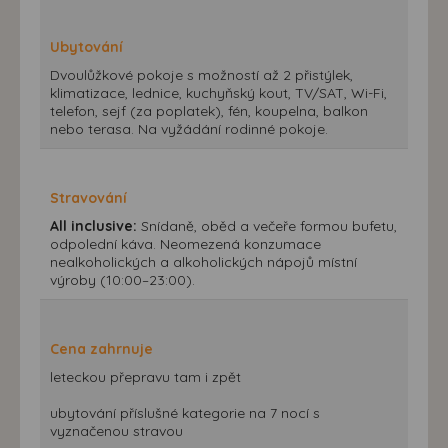
Ubytování
Dvoulůžkové pokoje s možností až 2 přistýlek,
klimatizace, lednice, kuchyňský kout, TV/SAT, Wi-Fi,
telefon, sejf (za poplatek), fén, koupelna, balkon
nebo terasa. Na vyžádání rodinné pokoje.
Stravování
All inclusive:
Snídaně, oběd a večeře formou bufetu,
odpolední káva. Neomezená konzumace
nealkoholických a alkoholických nápojů místní
výroby (10:00–23:00).
Cena zahrnuje
leteckou přepravu tam i zpět
ubytování příslušné kategorie na 7 nocí s
vyznačenou stravou