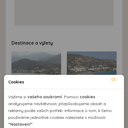
Destinace a výlety
Cookies
Nutné cookies
Nutné cookies pomáhají, aby byla webová stránka
Vážíme si
vašeho soukromí
. Pomocí
cookies
použitelná tak, že umožní základní funkce jako navigace
analyzujeme návštěvnost, přizpůsobujeme obsah a
Popis destinace
stránky a přístup k zabezpečeným sekcím webové stránky.
reklamy podle vašich potřeb. Informace o tom, k čemu
Stalida nebo Stalis je letovisko na severu
Kréty
(
Řecko
),
Webová stránka nemůže správně fungovat bez těchto
používáme jednotlivé cookies naleznete v možnosti
které na pobřeží splývá s Malií, takže pokud se vydáte
cookies.
“Nastavení”
.