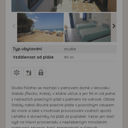
Studia Filothei - 7 nocí -
Studia Filothei - 7 nocí -
Studia Fi
Typ ubytování
studia
Kréta, Stalida - studia
Kréta, Stalida - studia
Kréta, St
Filothei
Filothei
Filothei
Vzdálenost od pláže
90 m
Studia Filothei se nachází v patrovém domě v letovisku
Stalida (Řecko, Kréta), v klidné uličce a jen 90 m od jedné
z nejhezčích písečných pláží s palmami na ostrově. Oblast
Stalidy nabízí dlouhé písečné pláže s pozvolným vstupem
do moře a také s možností provozování vodních sportů.
Lehátka a slunečníky na pláži za poplatek. Večer jen stačí
vyjít na hlavní promenádu s nepřeberným množstvím
restaurací, taveren, barů, minimarketů a různých