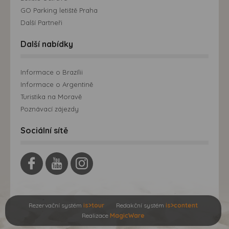
GO Parking letiště Praha
Další Partneři
Další nabídky
Informace o Brazílii
Informace o Argentině
Turistika na Moravě
Poznávací zájezdy
Sociální sítě
Rezervační systém
is>tour
Redakční systém
is>content
Realizace
MagicWare