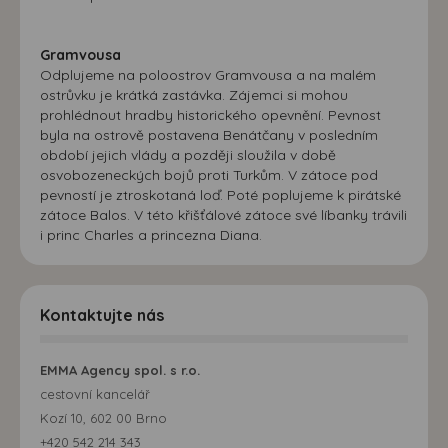
Gramvousa
Odplujeme na poloostrov Gramvousa a na malém
ostrůvku je krátká zastávka. Zájemci si mohou
prohlédnout hradby historického opevnění. Pevnost
byla na ostrově postavena Benátčany v posledním
období jejich vlády a později sloužila v době
osvobozeneckých bojů proti Turkům. V zátoce pod
pevností je ztroskotaná loď. Poté poplujeme k pirátské
zátoce Balos. V této křišťálové zátoce své líbanky trávili
i princ Charles a princezna Diana.
Kontaktujte nás
EMMA Agency spol. s r.o.
cestovní kancelář
Kozí 10, 602 00 Brno
+420 542 214 343