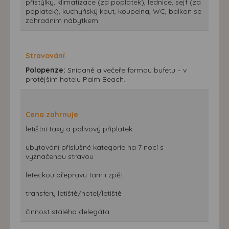
přistýlky, klimatizace (za poplatek), lednice, sejf (za
poplatek), kuchyňský kout, koupelna, WC, balkon se
zahradním nábytkem.
Stravování
Polopenze:
Snídaně a večeře formou bufetu – v
protějším hotelu Palm Beach.
Cena zahrnuje
letištní taxy a palivový příplatek
ubytování příslušné kategorie na 7 nocí s
vyznačenou stravou
leteckou přepravu tam i zpět
transfery letiště/hotel/letiště
činnost stálého delegáta