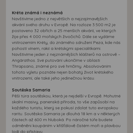
Kréta známá i neznámá
Navštívíme jedno z největších a nejzajímavějších
akvárií svého druhu v Evropě. Na rozloze 3.500 m2 je
postaveno 32 obřích a 25 menších akvárií, ve kterých
žije přes 4 000 mořských živočichů. Dále se vydáme
vnitrozemím Kréty, do známého sdružení Peza, kde nás
pohostí vínem, rakií a krétskými specialitkami.
Navštívíme jeden z nejznámějších klášterů na ostrově –
Angárathos. Své putování ukončíme v oblasti
Thrapsano, známé pro své hrnčírny. Absolvováním
tohoto výletu poznáte nejen bohatý život krétského
vnitrozemí, ale také jeho jedinečnou krásu.
Soutěska Samaria
Pěší túra soutěskou, která je nejdelší v Evropě. Mohutné
skalní masivy, panenská příroda, to vše zapůsobí na
každého turistu, který se pokusí zdolat tuto evropskou
raritu. Soutěska Samaria je dlouhá 18 km a v některých
částech až 600 m hluboká. Po náročné túře budete
odměněni koupáním v křišťálově čistém moři a plavbou
lodí do přístavu.