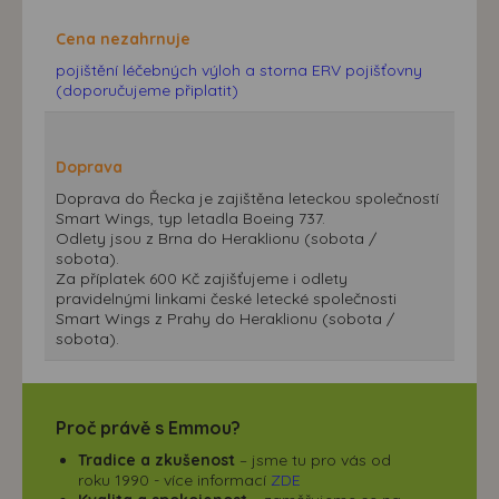
Cena nezahrnuje
pojištění léčebných výloh a storna ERV pojišťovny
(doporučujeme připlatit)
Doprava
Doprava do Řecka je zajištěna leteckou společností
Smart Wings, typ letadla Boeing 737.
Odlety jsou z Brna do Heraklionu (sobota /
sobota).
Za příplatek 600 Kč zajišťujeme i odlety
pravidelnými linkami české letecké společnosti
Smart Wings z Prahy do Heraklionu (sobota /
sobota).
Proč právě s Emmou?
Tradice a zkušenost
– jsme tu pro vás od
roku 1990 - více informací
ZDE