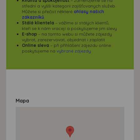
Kvalita a spokojenost
– zaměřujeme se na
střední a vyšší kategorii zajišťovaných služeb.
Můžete si přečíst některé
ohlasy našich
zákazníků
.
Stálá klientela
– vážíme si stálých klientů,
kteří se k nám vracejí a poskytujeme jim slevy
E-shop
– na tomto webu si můžete zájezdy
vybrat, zarezervovat, objednat i zaplatit
Online sleva
– při přihlášení zájezdu online
poskytujeme na
vybrané zájezdy
Mapa