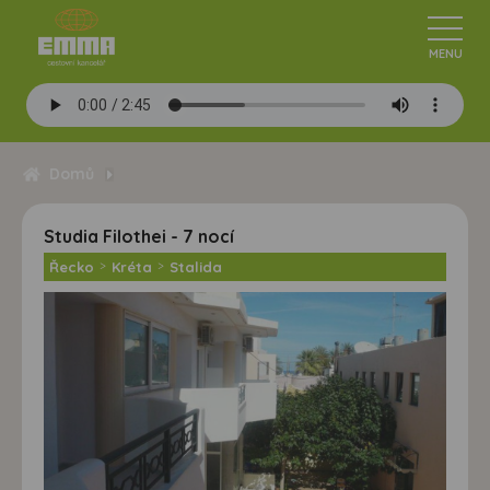
Domů
Studia Filothei - 7 nocí
Řecko
>
Kréta
>
Stalida