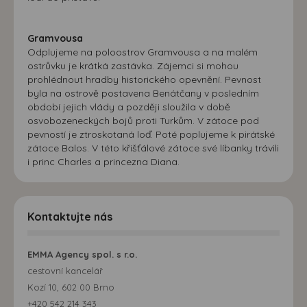
Gramvousa
Odplujeme na poloostrov Gramvousa a na malém
ostrůvku je krátká zastávka. Zájemci si mohou
prohlédnout hradby historického opevnění. Pevnost
byla na ostrově postavena Benátčany v posledním
období jejich vlády a později sloužila v době
osvobozeneckých bojů proti Turkům. V zátoce pod
pevností je ztroskotaná loď. Poté poplujeme k pirátské
zátoce Balos. V této křišťálové zátoce své líbanky trávili
i princ Charles a princezna Diana.
Kontaktujte nás
EMMA Agency spol. s r.o.
cestovní kancelář
Kozí 10, 602 00 Brno
+420 542 214 343