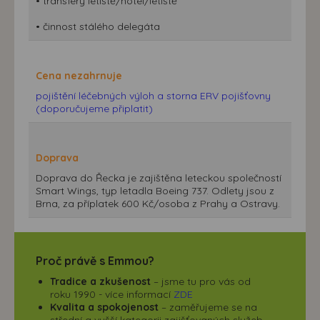
• transfery letiště/hotel/letiště
• činnost stálého delegáta
Cena nezahrnuje
pojištění léčebných výloh a storna ERV pojišťovny
(doporučujeme připlatit)
Doprava
Doprava do Řecka je zajištěna leteckou společností
Smart Wings, typ letadla Boeing 737. Odlety jsou z
Brna, za příplatek 600 Kč/osoba z Prahy a Ostravy.
Proč právě s Emmou?
Tradice a zkušenost
– jsme tu pro vás od
roku 1990 - více informací
ZDE
Kvalita a spokojenost
– zaměřujeme se na
střední a vyšší kategorii zajišťovaných služeb.