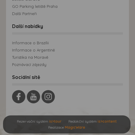
GO Parking letiště Praha
Další Partneři
Další nabídky
Informace o Brazílii
Informace o Argentině
Turistika na Moravě
Poznávací zájezdy
Sociální sítě
Rezervační systém
is>tour
Redakční systém
is>content
Realizace
MagicWare