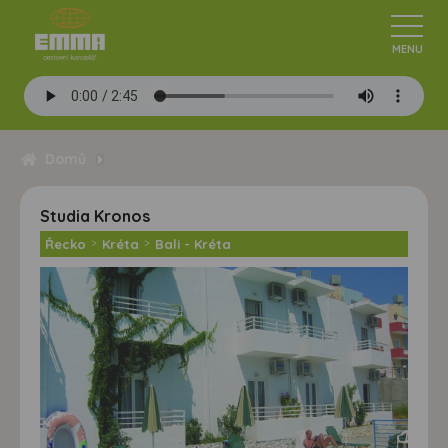
Domů
Studia Kronos
Řecko
>
Kréta
>
Bali - Kréta