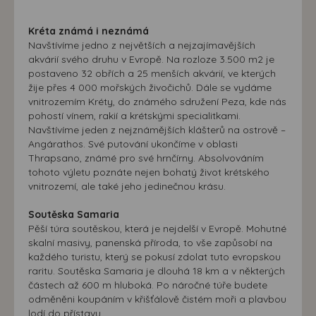
Kréta známá i neznámá
Navštívíme jedno z největších a nejzajímavějších
akvárií svého druhu v Evropě. Na rozloze 3.500 m2 je
postaveno 32 obřích a 25 menších akvárií, ve kterých
žije přes 4 000 mořských živočichů. Dále se vydáme
vnitrozemím Kréty, do známého sdružení Peza, kde nás
pohostí vínem, rakií a krétskými specialitkami.
Navštívíme jeden z nejznámějších klášterů na ostrově –
Angárathos. Své putování ukončíme v oblasti
Thrapsano, známé pro své hrnčírny. Absolvováním
tohoto výletu poznáte nejen bohatý život krétského
vnitrozemí, ale také jeho jedinečnou krásu.
Soutěska Samaria
Pěší túra soutěskou, která je nejdelší v Evropě. Mohutné
skalní masivy, panenská příroda, to vše zapůsobí na
každého turistu, který se pokusí zdolat tuto evropskou
raritu. Soutěska Samaria je dlouhá 18 km a v některých
částech až 600 m hluboká. Po náročné túře budete
odměněni koupáním v křišťálově čistém moři a plavbou
lodí do přístavu.