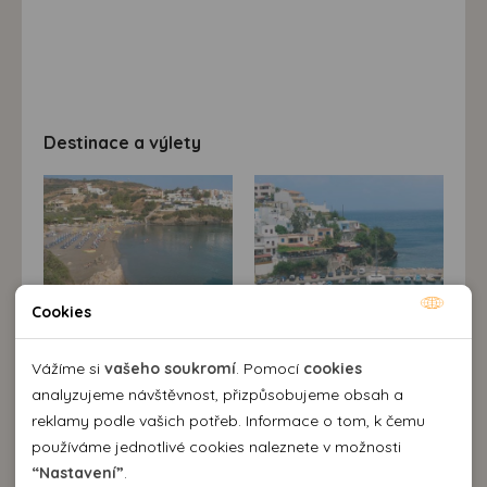
Destinace a výlety
Cookies
Nutné cookies
Nutné cookies pomáhají, aby byla webová stránka
Vážíme si
vašeho soukromí
. Pomocí
cookies
Popis destinace
použitelná tak, že umožní základní funkce jako navigace
analyzujeme návštěvnost, přizpůsobujeme obsah a
stránky a přístup k zabezpečeným sekcím webové stránky.
reklamy podle vašich potřeb. Informace o tom, k čemu
Menší, velmi působivé letovisko
Kréty
(
Řecko
) se stává
Webová stránka nemůže správně fungovat bez těchto
stále oblíbenějším prázdninovým střediskem žijícím
používáme jednotlivé cookies naleznete v možnosti
svým zvláštním poklidným životem. Je zde několik
cookies.
“Nastavení”
.