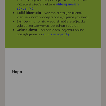
Můžete si přečíst některé
ohlasy našich
zákazníků
.
Stálá klientela
– vážíme si stálých klientů,
kteří se k nám vracejí a poskytujeme jim slevy
E-shop
– na tomto webu si můžete zájezdy
vybrat, zarezervovat, objednat i zaplatit
Online sleva
– při přihlášení zájezdu online
poskytujeme na
vybrané zájezdy
Mapa