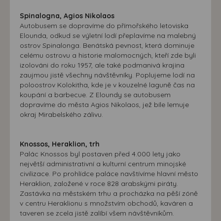
Spinalogna, Agios Nikolaos
Autobusem se dopravíme do přímořského letoviska
Elounda, odkud se výletní lodí přeplavíme na malebný
ostrov Spinalonga. Benátská pevnost, která dominuje
celému ostrovu a historie malomocných, kteří zde byli
izolováni do roku 1957, ale také podmanivá krajina
zaujmou jistě všechny návštěvníky. Poplujeme lodí na
poloostrov Kolokitha, kde je v kouzelné laguně čas na
koupání a barbecue. Z Eloundy se autobusem
dopravíme do města Agios Nikolaos, jež bíle lemuje
okraj Mirabelského zálivu.
Knossos, Heraklion, trh
Palác Knossos byl postaven před 4.000 lety jako
největší administrativní a kulturní centrum minojské
civilizace. Po prohlídce paláce navštívíme hlavní město
Heraklion, založené v roce 828 arabskými piráty.
Zastávka na městském trhu a procházka na pěší zóně
v centru Heraklionu s množstvím obchodů, kaváren a
taveren se zcela jistě zalíbí všem návštěvníkům.