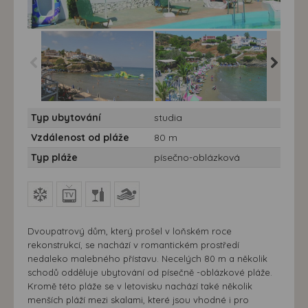
Studia Kronos - Řecko,
Studia Kronos - Řecko,
Studia K
Typ ubytování
studia
Kréta - Studia Kronos
Kréta - Studia Kronos
Kréta - 
Vzdálenost od pláže
80 m
Typ pláže
písečno-oblázková
Dvoupatrový dům, který prošel v loňském roce
rekonstrukcí, se nachází v romantickém prostředí
nedaleko malebného přístavu. Necelých 80 m a několik
schodů odděluje ubytování od písečně -oblázkové pláže.
Kromě této pláže se v letovisku nachází také několik
menších pláží mezi skalami, které jsou vhodné i pro