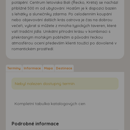
potápění. Centrum letoviska Bali (Řecko, Kréta) se nachází
přibližně 500 m od ubytování. Hostům je k dispozici bazén
s lehátky a slunečníky zdarma. Po celodenním koupání
nebo objevování dalších krás ostrova je čas na dobrou
večeři, vybrat si můžete z mnoha typických taveren, které
vaří tradiční jídla. Unikátní přírodní krásu v kombinaci s
překrásným mořským pobřežím a původní řeckou
atmosférou ocení především klienti toužící po dovolené v
romantickém prostředí.
Termíny
Informace
Mapa
Destinace
Nebyl nalezen dostupný termín.
Kompletní tabulka katalogových cen
Podrobné informace