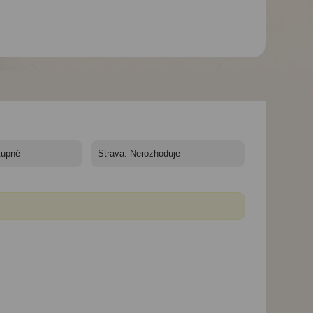
Apartmány Paradise -
Lesbos, Petra - Studia
Paradise