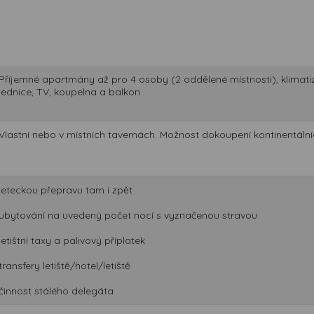
Příjemné apartmány až pro 4 osoby (2 oddělené místnosti), klimati
lednice, TV, koupelna a balkon.
Vlastní nebo v místních tavernách. Možnost dokoupení kontinentální
leteckou přepravu tam i zpět
ubytování na uvedený počet nocí s vyznačenou stravou
letištní taxy a palivový příplatek
transfery letiště/hotel/letiště
činnost stálého delegáta