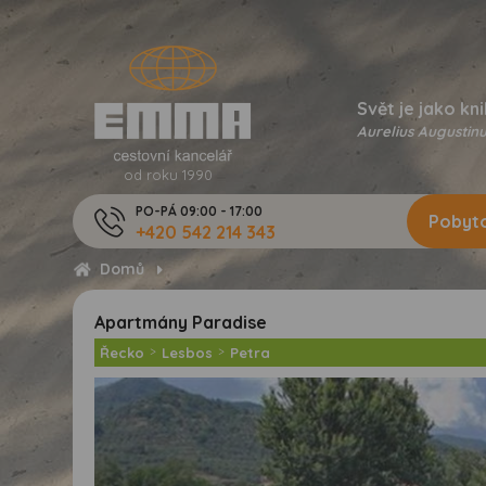
Svět je jako kni
Aurelius Augustinu
od roku 1990
PO-PÁ 09:00 - 17:00
Pobyto
+420 542 214 343
Domů
Apartmány Paradise
Řecko
>
Lesbos
>
Petra