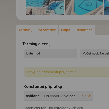
Apartmány Paradise -
Apartmány Paradise -
Apa
Lesbos, Petra - Studia
Lesbos, Petra - Studia
Les
Paradise
Paradise
Par
Termíny
Informace
Mapa
Destinace
Termíny a ceny
Nebyl nalezen dostupný termín.
Konstantní příplatky
snídaně
Na osobu / Na noc
160
Kč
Kompletní tabulka katalogových cen