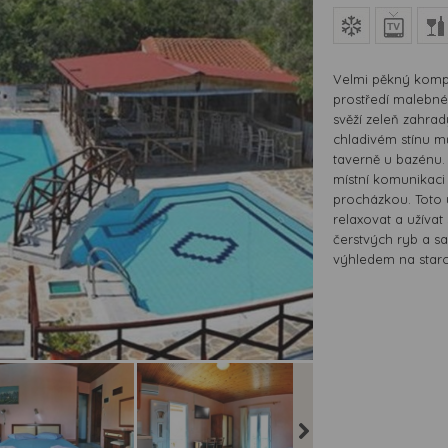
Velmi pěkný kompl
prostředí malebnéh
svěží zeleň zahrad
chladivém stínu m
taverně u bazénu.
místní komunikaci
procházkou. Toto 
relaxovat a užívat 
čerstvých ryb a s
výhledem na staro