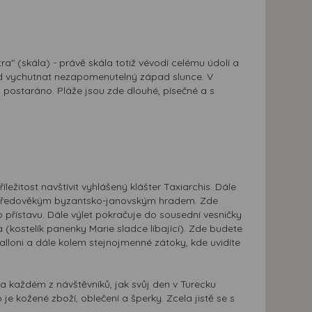
ra" (skála) - právě skála totiž vévodí celému údolí a
dtud vychutnat nezapomenutelný západ slunce. V
 postaráno. Pláže jsou zde dlouhé, písečné a s
žitost navštívit vyhlášený klášter Taxiarchis. Dále
tředověkým byzantsko-janovským hradem. Zde
řístavu. Dále výlet pokračuje do sousední vesničky
a (kostelík panenky Marie sladce líbající). Zde budete
alloni a dále kolem stejnojmenné zátoky, kde uvidíte
na každém z návštěvníků, jak svůj den v Turecku
e kožené zboží, oblečení a šperky. Zcela jistě se s