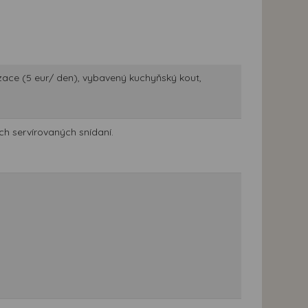
zace (5 eur/ den), vybavený kuchyňský kout,
ch servírovaných snídaní.