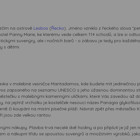
hezčím na ostrově
Lesbos
(
Řecko
). Jméno vzniklo z řeckého slova "pet
 kostel Panny Marie, ke kterému vede celkem 114 schodů, a lze si o
tickými suvenýry, ale i nočních barů - o zábavu je tedy pro každého
y s dětmi.
vka v malebné vesničce Mantadamos, kde budete mít jedinečnou příle
yvos zapsaného na seznamu UNESCO s jeho úžasnou dominantou s
ěstečku s malebnými kamennými uličkami, které Vás zavedou až do p
y, na jejímž vrcholku je kostelíček nesoucí název Panagia glykofilus
rně či koupání na místní písečné pláži. Návrat zpět přes městečko K
í jsou zde velkou raritou.
nými nákupy. Plavba trvá necelé dvě hodiny a po připlutí je již jen 
tem a nákupní třídu se spoustou suvenýrů a množstvím výrobků, jako j