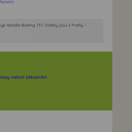
platit)
typ letadla Boeing 737. Odlety jsou z Prahy –
hlasy našich zákazníků
.