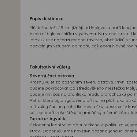
Popis destinace
Městečko ležící 5 km jižněji od Molyvosu patří k nej
okolo ní byla vesnička vystavena. Na vrcholku stojí
letovisku se nachází mnoho taveren, obchůdků s turis
pozvolným vstupem do moře, což ocení hlavně rodin
Fakultativní výlety
Severní část ostrova
Krásný výlet za poznáním severu ostrova. První zastá
budete pokračovat do středověkého městečka Mol
budete mít čas na prohlídku hradu a procházku po m
Petra, která byla vystavěna přímo na pláži okolo skál
mít volný čas na prohlídku městečka, posezení v kavá
soliska a při troše štěstí plameňáky a černé čápy, kteř
Turecko- Ayvalik
Celodenní lodní výlet do tureckého Ayvaliku za výhod
stráví. Doporučujeme navštívit bazar dýchající orien