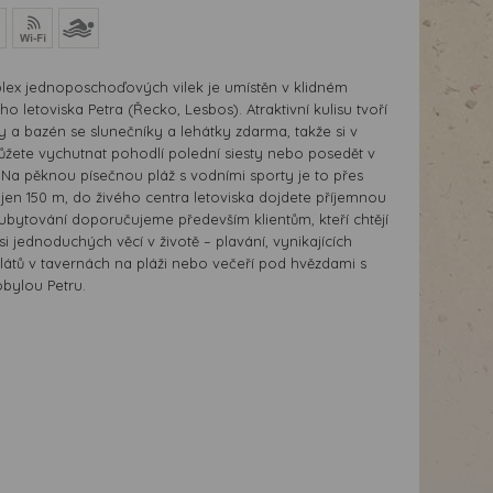
ex jednoposchoďových vilek je umístěn v klidném
o letoviska Petra (Řecko, Lesbos). Atraktivní kulisu tvoří
y a bazén se slunečníky a lehátky zdarma, takže si v
ůžete vychutnat pohodlí polední siesty nebo posedět v
 Na pěknou písečnou pláž s vodními sporty je to přes
 jen 150 m, do živého centra letoviska dojdete příjemnou
ubytování doporučujeme především klientům, kteří chtějí
si jednoduchých věcí v životě – plavání, vynikajících
alátů v tavernách na pláži nebo večeří pod hvězdami s
bylou Petru.