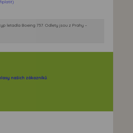
platit)
typ letadla Boeing 737. Odlety jsou z Prahy –
hlasy našich zákazníků
.