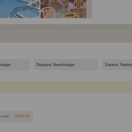
el Panorama***
Hotel Panorama***
Hotel Panorama***
bos - Lesbos, Petra
Lesbos - Lesbos, Petra
Lesbos - Lesbos, Petra
otel Panorama
- Hotel Panorama
- Hotel Panorama
a noc
1080
Kč