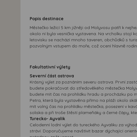
Popis destinace
Městečko ležící 5 km jižněji od Molyvosu patří k nej
okolo ní byla vesnička vystavena. Na vrcholku stojí
letovisku se nachází mnoho taveren, obchůdků s turis
pozvolným vstupem do moře, což ocení hlavně rodin
Fakultativní výlety
Severní část ostrova
Krásný výlet za poznáním severu ostrova. První zastá
budete pokračovat do středověkého městečka Mol
budete mít čas na prohlídku hradu a procházku po m
Petra, která byla vystavěna přímo na pláži okolo skál
mít volný čas na prohlídku městečka, posezení v kavá
soliska a při troše štěstí plameňáky a černé čápy, kteř
Turecko- Ayvalik
Celodenní lodní výlet do tureckého Ayvaliku za výhod
stráví. Doporučujeme navštívit bazar dýchající orien