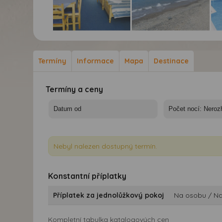
Hotel Panorama***
Hotel Panorama***
Hot
Lesbos - Lesbos, Petra
Lesbos - Lesbos, Petra
Les
- Hotel Panorama
- pláž
- H
Termíny
Informace
Mapa
Destinace
Termíny a ceny
Nebyl nalezen dostupný termín.
Konstantní příplatky
Příplatek za jednolůžkový pokoj
Na osobu / N
Kompletní tabulka katalogových cen