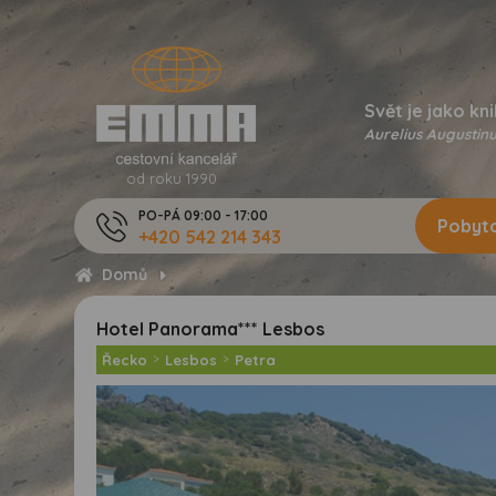
Svět je jako kni
Aurelius Augustinu
od roku 1990
PO-PÁ 09:00 - 17:00
Pobyto
+420 542 214 343
Domů
Hotel Panorama*** Lesbos
Řecko
>
Lesbos
>
Petra