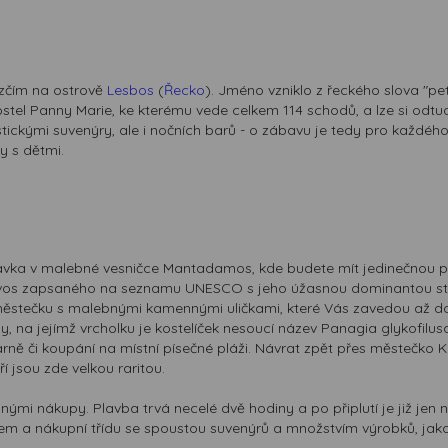
hezčím na ostrově
Lesbos
(
Řecko
). Jméno vzniklo z řeckého slova "pet
 kostel Panny Marie, ke kterému vede celkem 114 schodů, a lze si o
tickými suvenýry, ale i nočních barů - o zábavu je tedy pro každého
y s dětmi.
vka v malebné vesničce Mantadamos, kde budete mít jedinečnou příle
yvos zapsaného na seznamu UNESCO s jeho úžasnou dominantou s
ěstečku s malebnými kamennými uličkami, které Vás zavedou až do p
y, na jejímž vrcholku je kostelíček nesoucí název Panagia glykofilus
rně či koupání na místní písečné pláži. Návrat zpět přes městečko K
í jsou zde velkou raritou.
nými nákupy. Plavba trvá necelé dvě hodiny a po připlutí je již jen 
tem a nákupní třídu se spoustou suvenýrů a množstvím výrobků, jako j