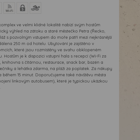
komplex ve velmi klidné lokalitě nabízí svým hostům
cký výhled na zátoku a staré městečko Petra (Řecko,
pláž s pozvolným vstupem do moře patří mezi nejkrásnější
dálena 250 m od hotelu. Ubytování je zajištěno v
mcích, které jsou rozmístěny ve svahu obklopeném
. Hostům je k dispozici vstupní hala s recepcí (Wi-Fi za
, knihovna s čítárnou, restaurace, snack bar, bazén a
nečníky a lehátka zdarma, na pláži za poplatek. Za nákupy
te během 15 minut. Doporučujeme také návštěvu města
ojení linkovým autobusem), které je typickou ukázkou
.