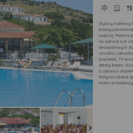
Stylový hotelový 
krásný panoramati
Lesbos). Písečná 
na ostrově a je vz
dvoupatrových do
vzrostlou zahradou
poplatek), TV kout
dětský bazén, slu
či zábavou dojde
Molyvos (dobré sp
místní architektury