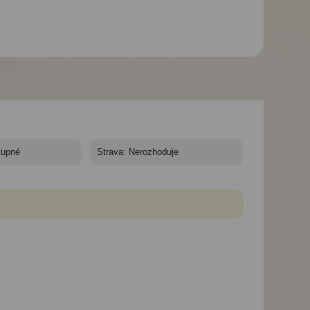
Hotel Panorama***
Hotel Panorama***
Hotel Panorama**
Lesbos - Lesbos, Petra
Lesbos - Lesbos, Petra
Lesbos - Lesbos, 
- Hotel Panorama
- pláž
- Hotel Panorama