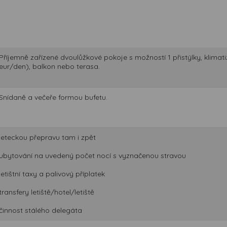
Příjemně zařízené dvoulůžkové pokoje s možností 1 přistýlky, klimatiz
eur/den), balkon nebo terasa.
Snídaně a večeře formou bufetu.
leteckou přepravu tam i zpět
ubytování na uvedený počet nocí s vyznačenou stravou
letištní taxy a palivový příplatek
transfery letiště/hotel/letiště
činnost stálého delegáta