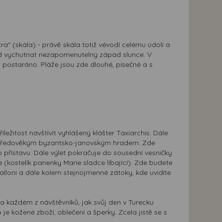
ra" (skála) - právě skála totiž vévodí celému údolí a
dtud vychutnat nezapomenutelný západ slunce. V
 postaráno. Pláže jsou zde dlouhé, písečné a s
žitost navštívit vyhlášený klášter Taxiarchis. Dále
tředověkým byzantsko-janovským hradem. Zde
řístavu. Dále výlet pokračuje do sousední vesničky
a (kostelík panenky Marie sladce líbající). Zde budete
alloni a dále kolem stejnojmenné zátoky, kde uvidíte
na každém z návštěvníků, jak svůj den v Turecku
e kožené zboží, oblečení a šperky. Zcela jistě se s