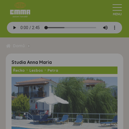
Domů
Studia Anna Maria
Řecko
>
Lesbos
>
Petra