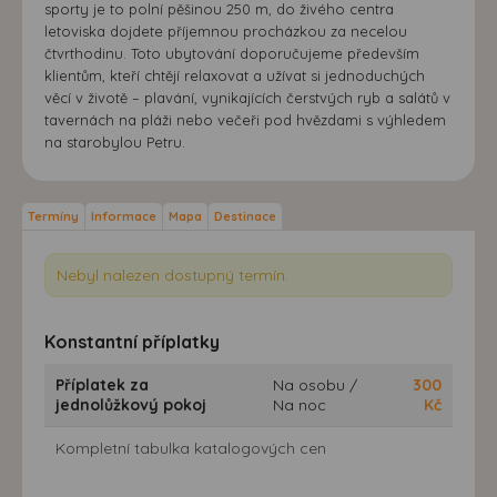
sporty je to polní pěšinou 250 m, do živého centra
letoviska dojdete příjemnou procházkou za necelou
čtvrthodinu. Toto ubytování doporučujeme především
klientům, kteří chtějí relaxovat a užívat si jednoduchých
věcí v životě – plavání, vynikajících čerstvých ryb a salátů v
tavernách na pláži nebo večeři pod hvězdami s výhledem
na starobylou Petru.
Termíny
Informace
Mapa
Destinace
Nebyl nalezen dostupný termín.
Konstantní příplatky
Příplatek za
Na osobu /
300
jednolůžkový pokoj
Na noc
Kč
Kompletní tabulka katalogových cen