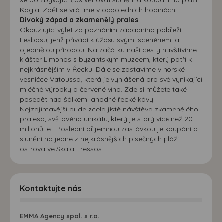
Kagia. Zpět se vrátíme v odpoledních hodinách.
Divoký západ a zkamenělý prales
Okouzlující výlet za poznáním západního pobřeží
Lesbosu, jenž přivádí k úžasu svými scenériemi a
ojedinělou přírodou. Na začátku naší cesty navštívíme
klášter Limonos s byzantským muzeem, který patří k
nejkrásnějším v Řecku. Dále se zastavíme v horské
vesničce Vatoussa, která je vyhlášená pro své vynikající
mléčné výrobky a červené víno. Zde si můžete také
posedět nad šálkem lahodné řecké kávy.
Nejzajímavější bude zcela jistě návštěva zkamenělého
pralesa, světového unikátu, který je starý více než 20
miliónů let. Poslední příjemnou zastávkou je koupání a
slunění na jedné z nejkrásnějších písečných pláží
ostrova ve Skala Eressos.
Kontaktujte nás
EMMA Agency spol. s r.o.