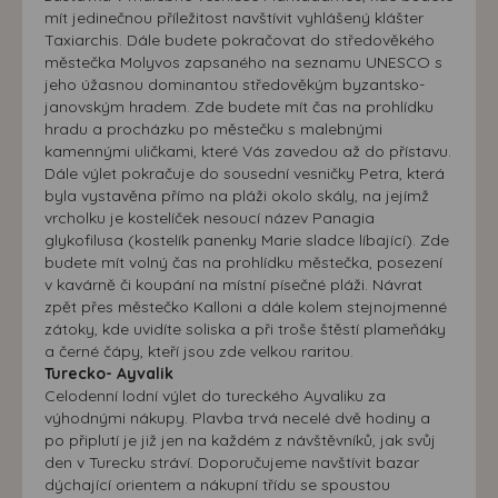
mít jedinečnou příležitost navštívit vyhlášený klášter
Taxiarchis. Dále budete pokračovat do středověkého
městečka Molyvos zapsaného na seznamu UNESCO s
jeho úžasnou dominantou středověkým byzantsko-
janovským hradem. Zde budete mít čas na prohlídku
hradu a procházku po městečku s malebnými
kamennými uličkami, které Vás zavedou až do přístavu.
Dále výlet pokračuje do sousední vesničky Petra, která
byla vystavěna přímo na pláži okolo skály, na jejímž
vrcholku je kostelíček nesoucí název Panagia
glykofilusa (kostelík panenky Marie sladce líbající). Zde
budete mít volný čas na prohlídku městečka, posezení
v kavárně či koupání na místní písečné pláži. Návrat
zpět přes městečko Kalloni a dále kolem stejnojmenné
zátoky, kde uvidíte soliska a při troše štěstí plameňáky
a černé čápy, kteří jsou zde velkou raritou.
Turecko- Ayvalik
Celodenní lodní výlet do tureckého Ayvaliku za
výhodnými nákupy. Plavba trvá necelé dvě hodiny a
po připlutí je již jen na každém z návštěvníků, jak svůj
den v Turecku stráví. Doporučujeme navštívit bazar
dýchající orientem a nákupní třídu se spoustou