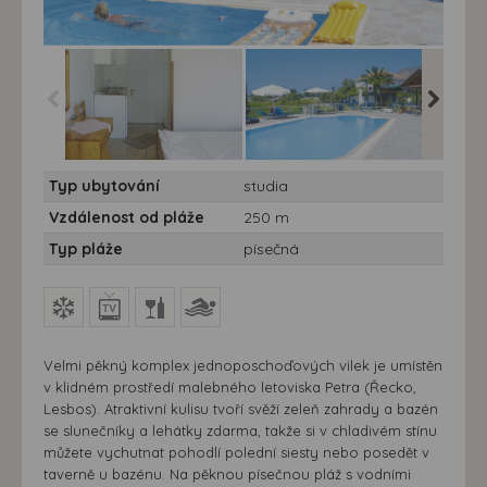
Studia Anna Maria -
Studia Anna Maria -
Studia A
Typ ubytování
studia
Lesbos, Petra - Studia
Lesbos, Petra - Studia
Lesbos, 
Anna Maria
Anna Maria
Anna Ma
Vzdálenost od pláže
250 m
Typ pláže
písečná
Velmi pěkný komplex jednoposchoďových vilek je umístěn
v klidném prostředí malebného letoviska Petra (Řecko,
Lesbos). Atraktivní kulisu tvoří svěží zeleň zahrady a bazén
se slunečníky a lehátky zdarma, takže si v chladivém stínu
můžete vychutnat pohodlí polední siesty nebo posedět v
taverně u bazénu. Na pěknou písečnou pláž s vodními