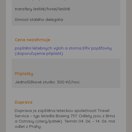
transfery letiště/hotel/letiště
činnost stálého delegáta
Cena nezahrnuje
pojištění léčebných výloh a storna ERV pojišťovny
(doporučujeme připlatit)
Příplatky
Jednolůžkové studio: 300 Kč/noc
Doprava
Doprava je zajištěna leteckou společností Travel
Service – typ letadla Boeing 737. Odlety jsou z Brna
a Ostravy (úterý/pátek). Termín 04. 06. – 14. 06. má
odlet z Prahy.