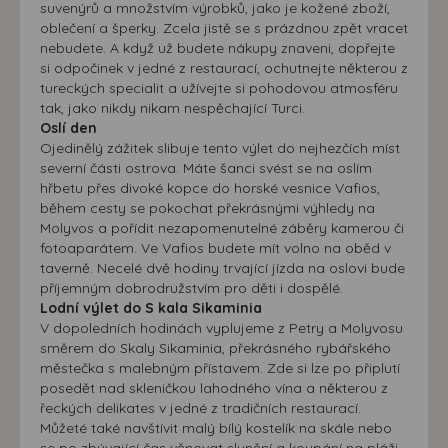
suvenýrů a množstvím výrobků, jako je kožené zboží,
oblečení a šperky. Zcela jistě se s prázdnou zpět vracet
nebudete. A když už budete nákupy znaveni, dopřejte
si odpočinek v jedné z restaurací, ochutnejte některou z
tureckých specialit a užívejte si pohodovou atmosféru
tak, jako nikdy nikam nespěchající Turci.
Oslí den
Ojedinělý zážitek slibuje tento výlet do nejhezčích míst
severní části ostrova. Máte šanci svést se na oslím
hřbetu přes divoké kopce do horské vesnice Vafios,
během cesty se pokochat překrásnými výhledy na
Molyvos a pořídit nezapomenutelné záběry kamerou či
fotoaparátem. Ve Vafios budete mít volno na oběd v
taverně. Necelé dvě hodiny trvající jízda na oslovi bude
příjemným dobrodružstvím pro děti i dospělé.
Lodní výlet do S kala Sikaminia
V dopoledních hodinách vyplujeme z Petry a Molyvosu
směrem do Skaly Sikaminia, překrásného rybářského
městečka s malebným přístavem. Zde si lze po připlutí
posedět nad skleničkou lahodného vína a některou z
řeckých delikates v jedné z tradičních restaurací.
Můžeté také navštívit malý bílý kostelík na skále nebo
se po zbývající čas věnovat slunění a koupání na pláži