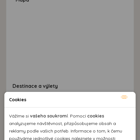
Destinace a výlety
Cookies
Nutné cookies
Nutné cookies pomáhají, aby byla webová stránka
Vážíme si
vašeho soukromí
. Pomocí
cookies
použitelná tak, že umožní základní funkce jako navigace
analyzujeme návštěvnost, přizpůsobujeme obsah a
stránky a přístup k zabezpečeným sekcím webové stránky.
reklamy podle vašich potřeb. Informace o tom, k čemu
Webová stránka nemůže správně fungovat bez těchto
používáme jednotlivé cookies naleznete v možnosti