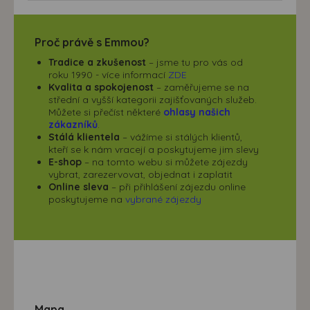
Proč právě s Emmou?
Tradice a zkušenost
– jsme tu pro vás od
roku 1990 - více informací
ZDE
Kvalita a spokojenost
– zaměřujeme se na
střední a vyšší kategorii zajišťovaných služeb.
Můžete si přečíst některé
ohlasy našich
zákazníků
.
Stálá klientela
– vážíme si stálých klientů,
kteří se k nám vracejí a poskytujeme jim slevy
E-shop
– na tomto webu si můžete zájezdy
vybrat, zarezervovat, objednat i zaplatit
Online sleva
– při přihlášení zájezdu online
poskytujeme na
vybrané zájezdy
Mapa