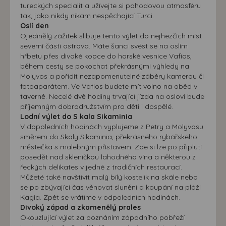
tureckých specialit a užívejte si pohodovou atmosféru
tak, jako nikdy nikam nespěchající Turci.
Oslí den
Ojedinělý zážitek slibuje tento výlet do nejhezčích míst
severní části ostrova. Máte šanci svést se na oslím
hřbetu přes divoké kopce do horské vesnice Vafios,
během cesty se pokochat překrásnými výhledy na
Molyvos a pořídit nezapomenutelné záběry kamerou či
fotoaparátem. Ve Vafios budete mít volno na oběd v
taverně. Necelé dvě hodiny trvající jízda na oslovi bude
příjemným dobrodružstvím pro děti i dospělé.
Lodní výlet do S kala Sikaminia
V dopoledních hodinách vyplujeme z Petry a Molyvosu
směrem do Skaly Sikaminia, překrásného rybářského
městečka s malebným přístavem. Zde si lze po připlutí
posedět nad skleničkou lahodného vína a některou z
řeckých delikates v jedné z tradičních restaurací.
Můžeté také navštívit malý bílý kostelík na skále nebo
se po zbývající čas věnovat slunění a koupání na pláži
Kagia. Zpět se vrátíme v odpoledních hodinách.
Divoký západ a zkamenělý prales
Okouzlující výlet za poznáním západního pobřeží