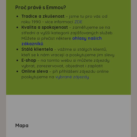
Proč právě s Emmou?
Tradice a zkušenost
– jsme tu pro vás od
roku 1990 - více informací
ZDE
Kvalita a spokojenost
– zaměřujeme se na
střední a vyšší kategorii zajišťovaných služeb.
Můžete si přečíst některé
ohlasy našich
zákazníků
.
Stálá klientela
– vážíme si stálých klientů,
kteří se k nám vracejí a poskytujeme jim slevy
E-shop
– na tomto webu si můžete zájezdy
vybrat, zarezervovat, objednat i zaplatit
Online sleva
– při přihlášení zájezdu online
poskytujeme na
vybrané zájezdy
Mapa