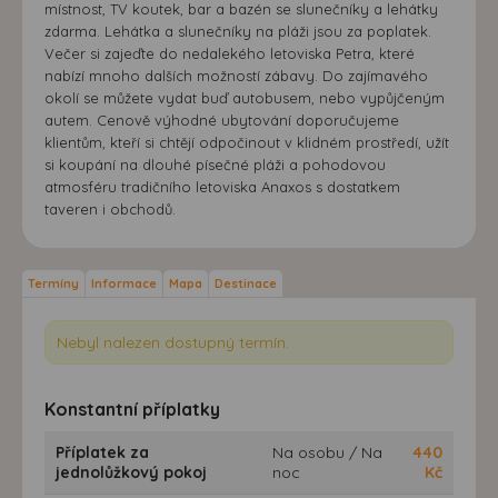
místnost, TV koutek, bar a bazén se slunečníky a lehátky
zdarma. Lehátka a slunečníky na pláži jsou za poplatek.
Večer si zajeďte do nedalekého letoviska Petra, které
nabízí mnoho dalších možností zábavy. Do zajímavého
okolí se můžete vydat buď autobusem, nebo vypůjčeným
autem. Cenově výhodné ubytování doporučujeme
klientům, kteří si chtějí odpočinout v klidném prostředí, užít
si koupání na dlouhé písečné pláži a pohodovou
atmosféru tradičního letoviska Anaxos s dostatkem
taveren i obchodů.
Termíny
Informace
Mapa
Destinace
Nebyl nalezen dostupný termín.
Konstantní příplatky
Příplatek za
Na osobu / Na
440
jednolůžkový pokoj
noc
Kč