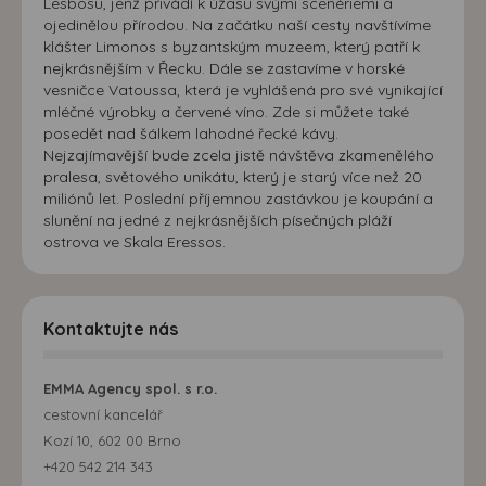
Lesbosu, jenž přivádí k úžasu svými scenériemi a
ojedinělou přírodou. Na začátku naší cesty navštívíme
klášter Limonos s byzantským muzeem, který patří k
nejkrásnějším v Řecku. Dále se zastavíme v horské
vesničce Vatoussa, která je vyhlášená pro své vynikající
mléčné výrobky a červené víno. Zde si můžete také
posedět nad šálkem lahodné řecké kávy.
Nejzajímavější bude zcela jistě návštěva zkamenělého
pralesa, světového unikátu, který je starý více než 20
miliónů let. Poslední příjemnou zastávkou je koupání a
slunění na jedné z nejkrásnějších písečných pláží
ostrova ve Skala Eressos.
Kontaktujte nás
EMMA Agency spol. s r.o.
cestovní kancelář
Kozí 10, 602 00 Brno
+420 542 214 343