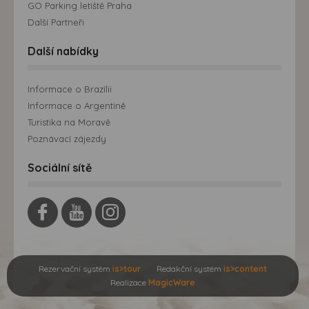
GO Parking letiště Praha
Další Partneři
Další nabídky
Informace o Brazílii
Informace o Argentině
Turistika na Moravě
Poznávací zájezdy
Sociální sítě
Rezervační systém
is>tour
Redakční systém
is>content
Realizace
MagicWare