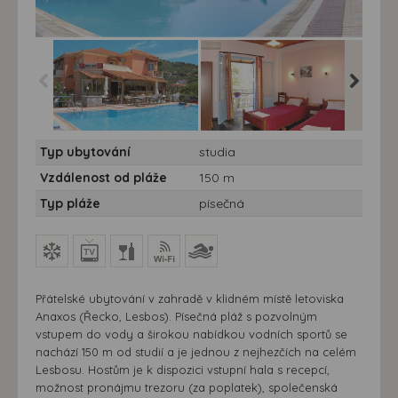
Studia Armonia - Studia
Studia Armonia - Řecko,
Studia A
Typ ubytování
studia
Armonia
Lesbos, Studia Armonia
Lesbos,
Vzdálenost od pláže
150 m
Typ pláže
písečná
Přátelské ubytování v zahradě v klidném místě letoviska
Anaxos (Řecko, Lesbos). Písečná pláž s pozvolným
vstupem do vody a širokou nabídkou vodních sportů se
nachází 150 m od studií a je jednou z nejhezčích na celém
Lesbosu. Hostům je k dispozici vstupní hala s recepcí,
možnost pronájmu trezoru (za poplatek), společenská