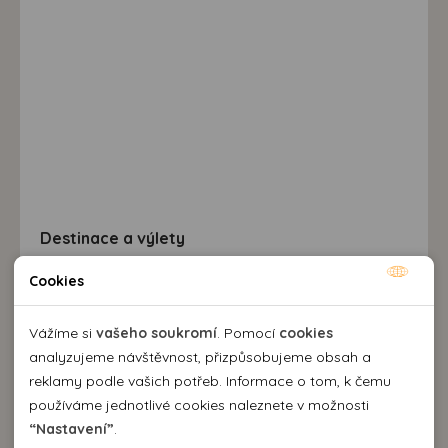
Destinace a výlety
Cookies
Nutné cookies
Nutné cookies pomáhají, aby byla webová stránka
Vážíme si
vašeho soukromí
. Pomocí
cookies
použitelná tak, že umožní základní funkce jako navigace
analyzujeme návštěvnost, přizpůsobujeme obsah a
stránky a přístup k zabezpečeným sekcím webové stránky.
reklamy podle vašich potřeb. Informace o tom, k čemu
Webová stránka nemůže správně fungovat bez těchto
používáme jednotlivé cookies naleznete v možnosti
cookies.
“Nastavení”
.