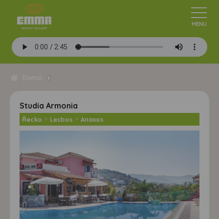
Domů
Studia Armonia
Řecko
>
Lesbos
>
Anaxos