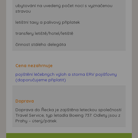
ubytování na uvedený počet nocí s vyznačenou
stravou
letištní taxy a palivový příplatek
transfery letiště/hotel/letiště
činnost stálého delegáta
Cena nezahrnuje
pojištění léčebných výloh a storna ERV pojišťovny
(doporučujeme připlatit)
Doprava
Doprava do Řecka je zajištěna leteckou společností
Travel Service, typ letadla Boeing 737. Odlety jsou z
Prahy – úterý/pátek.