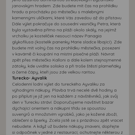
janovským hradem. Zde budete mít čas na prohlídku
hradu a procházku po městečku s malebnými
kamennými uličkami, které Vás zavedou až do přístavu.
Dále výlet pokračuje do sousední vesničky Petra, která
byla vystavěna přímo na pláži okolo skály, na jejímž
vrcholku je kostelíček nesoucí název Panagia
glykofilusa (kostelík panenky Marie sladce líbající). Zde
budete mít volný čas na prohlídku městečka, posezení
v kavárně či koupání na místní písečné pláži. Návrat
zpět přes městečko Kalloni a dále kolem stejnojmenné
zátoky, kde uvidíte soliska a při troše štěstí plameňáky
a černé čápy, kteří jsou zde velkou raritou.
Turecko- Ayvalik
Celodenní lodní výlet do tureckého Ayvaliku za
výhodnými nákupy. Plavba trvá necelé dvě hodiny a
po připlutí je již jen na každém z návštěvníků, jak svůj
den v Turecku stráví. Doporučujeme navštívit bazar
dýchající orientem a nákupní třídu se spoustou
suvenýrů a množstvím výrobků, jako je kožené zboží,
oblečení a šperky. Zcela jistě se s prázdnou zpět vracet
nebudete. A když už budete nákupy znaveni, dopřejte
si odpočinek v jedné z restaurací, ochutnejte některou z