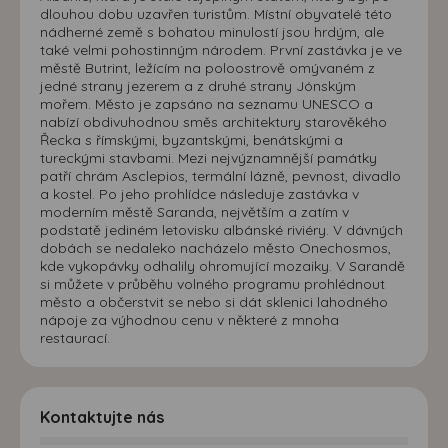
dlouhou dobu uzavřen turistům. Místní obyvatelé této
nádherné země s bohatou minulostí jsou hrdým, ale
také velmi pohostinným národem. První zastávka je ve
městě Butrint, ležícím na poloostrově omývaném z
jedné strany jezerem a z druhé strany Jónským
mořem. Město je zapsáno na seznamu UNESCO a
nabízí obdivuhodnou směs architektury starověkého
Řecka s římskými, byzantskými, benátskými a
tureckými stavbami. Mezi nejvýznamnější památky
patří chrám Asclepios, termální lázně, pevnost, divadlo
a kostel. Po jeho prohlídce následuje zastávka v
moderním městě Saranda, největším a zatím v
podstatě jediném letovisku albánské riviéry. V dávných
dobách se nedaleko nacházelo město Onechosmos,
kde vykopávky odhalily ohromující mozaiky. V Sarandě
si můžete v průběhu volného programu prohlédnout
město a občerstvit se nebo si dát sklenici lahodného
nápoje za výhodnou cenu v některé z mnoha
restaurací.
Kontaktujte nás