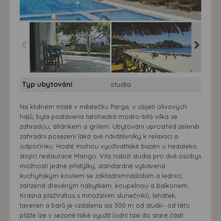
Studia Sakis
Studia Sakis
Studia S
Typ ubytování
studia
Na klidném místě v městečku Parga, v objetí olivových
hájů, byla postavena tatohezká modro-bílá vilka se
zahradou, altánkem a grilem. Ubytování uprostřed zeleněi
zahradní posezení láká své návštěvníky k relaxaci a
odpočinku. Hosté mohou využívattaké bazén u nedaleko
stojící restaurace Mango. Vila nabízí studia pro dvě osobys
možností jedné přistýlky, standardně vybavená
kuchyňským koutem se základnímnádobím a lednicí,
zařízená dřevěným nábytkem, koupelnou a balkonem.
Krásná plážValtos s množstvím slunečníků, lehátek,
taveren a barů je vzdálena asi 300 m od studií– od této
pláže lze v sezoně také využít lodní taxi do staré části