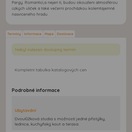
Pargy. Romantici,a nejen ti, budou okouzleni atmosférou
úzkých uliček a také večerní procházkou kolemtajemně
nasvíceného hradu.
Termíny
Informace
Mapa
Destinace
Nebyl nalezen dostupný termín.
Kompletní tabulka katalogových cen
Podrobné informace
Ubytování
Dvoulůžková studia s možností jedné přistýlky,
lednice, kuchyňský kout a terasa.