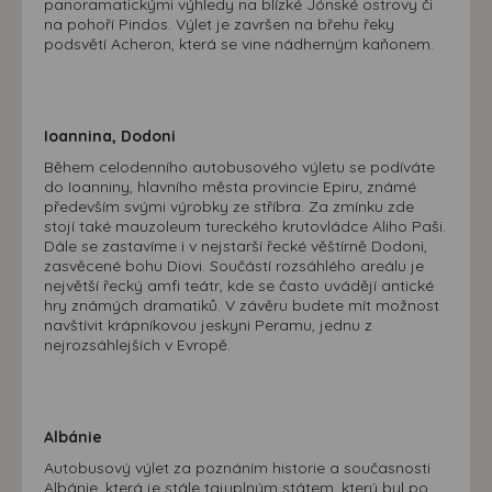
panoramatickými výhledy na blízké Jónské ostrovy či
na pohoří Pindos. Výlet je završen na břehu řeky
podsvětí Acheron, která se vine nádherným kaňonem.
Ioannina, Dodoni
Během celodenního autobusového výletu se podíváte
do Ioanniny, hlavního města provincie Epiru, známé
především svými výrobky ze stříbra. Za zmínku zde
stojí také mauzoleum tureckého krutovládce Aliho Paši.
Dále se zastavíme i v nejstarší řecké věštírně Dodoni,
zasvěcené bohu Diovi. Součástí rozsáhlého areálu je
největší řecký amfi teátr, kde se často uvádějí antické
hry známých dramatiků. V závěru budete mít možnost
navštívit krápníkovou jeskyni Peramu, jednu z
nejrozsáhlejších v Evropě.
Albánie
Autobusový výlet za poznáním historie a současnosti
Albánie, která je stále tajuplným státem, který byl po