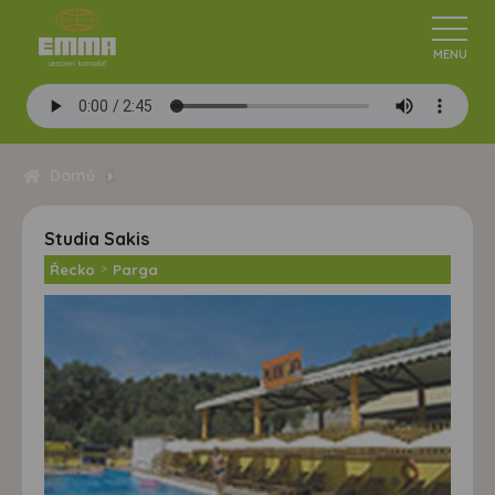
Domů
Studia Sakis
Řecko
>
Parga