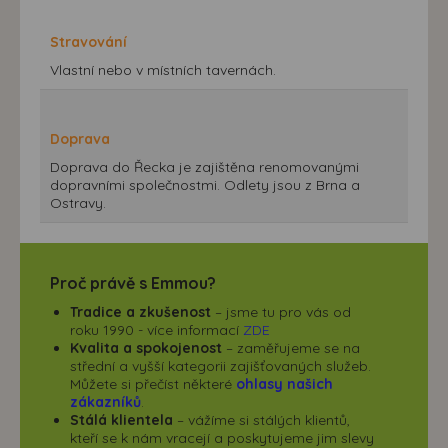
Stravování
Vlastní nebo v místních tavernách.
Doprava
Doprava do Řecka je zajištěna renomovanými
dopravními společnostmi. Odlety jsou z Brna a
Ostravy.
Proč právě s Emmou?
Tradice a zkušenost
– jsme tu pro vás od
roku 1990 - více informací
ZDE
Kvalita a spokojenost
– zaměřujeme se na
střední a vyšší kategorii zajišťovaných služeb.
Můžete si přečíst některé
ohlasy našich
zákazníků
.
Stálá klientela
– vážíme si stálých klientů,
kteří se k nám vracejí a poskytujeme jim slevy