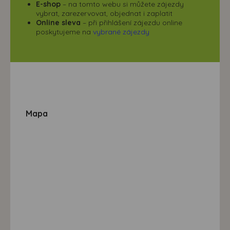
E-shop
– na tomto webu si můžete zájezdy
vybrat, zarezervovat, objednat i zaplatit
Online sleva
– při přihlášení zájezdu online
poskytujeme na
vybrané zájezdy
Mapa