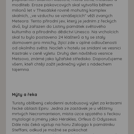
modliteb. Eroze pískovcových skal vytvořila během
milionů let v Thesálské rovině mohutný komplex
skalních, ,,ve vzduchu se vznášejících" věží zvaných
Meteora. Tento přírodní jev, který je jedním z řeckých
divů, byl zařazen do Listiny památek světového
kulturního a přírodního dědictví Unesco. Na vrcholcích
skal tu bylo postaveno 24 klášterů a ty se staly
domovem pro mnichy, žijící zde v úplné odloučenosti
od okolního světa. Nocleh v hotelu se snídaní ve vesnici
Kastraki v ceně výletu. Druhý den návštěva vesnice
Metsovo, známé jako lyžařské středisko. Doporučujeme
všem, kteří chtějí zažít jedinečný výlet s nádechem
tajemna.
Mýty a řeka
Turisty oblíbený celodenní autobusový výlet za krásami
řecké oblasti Epiru. Jedna ze zastávek je u věštírny
mrtvých Necromanteion, místa úzce spjatého s řeckou
mytologií a jmény jako Hérakles, Orfeus či Odysseus.
Dále nás čeká výstup na horu Zaloggo k památníku
Steffani, odkud je možné se pokochat