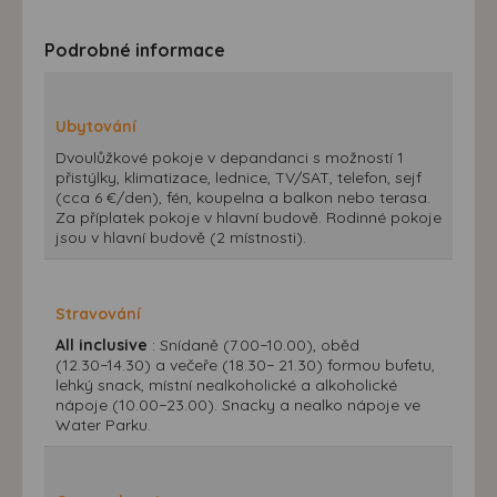
Podrobné informace
Ubytování
Dvoulůžkové pokoje v depandanci s možností 1
přistýlky, klimatizace, lednice, TV/SAT, telefon, sejf
(cca 6 €/den), fén, koupelna a balkon nebo terasa.
Za příplatek pokoje v hlavní budově. Rodinné pokoje
jsou v hlavní budově (2 místnosti).
Stravování
All inclusive
: Snídaně (7.00−10.00), oběd
(12.30−14.30) a večeře (18.30− 21.30) formou bufetu,
lehký snack, místní nealkoholické a alkoholické
nápoje (10.00−23.00). Snacky a nealko nápoje ve
Water Parku.