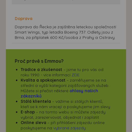
Doprava
Doprava do Řecka je zajištěna leteckou společností
Smart Wings, typ letadla Boeing 737. Odlety jsou z
Brna, za příplatek 600 Kč/osoba z Prahy a Ostravy.
Proč právě s Emmou?
Tradice a zkušenost
– jsme tu pro vás od
roku 1990 - více informací
ZDE
Kvalita a spokojenost
– zaměřujeme se na
střední a vyšší kategorii zajišťovaných služeb.
Můžete si přečíst některé
ohlasy našich
zákazníků
.
Stálá klientela
– vážíme si stálých klientů,
kteří se k nám vracejí a poskytujeme jim slevy
E-shop
– na tomto webu si můžete zájezdy
vybrat, zarezervovat, objednat i zaplatit
Online sleva
– při přihlášení zájezdu online
poskytujeme na
vybrané zájezdy