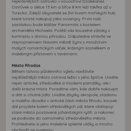
nejkrásnějších ostrůvků v souostroví Dodekanes.
Ostrůvek o délce 13 km a šířce 8 km leží takřka až u
Turecka. Zdejší obyvatelé se živí lovem mořských hub,
které turisté nakupují jako suvenýry. První naší
zastávkou bude klášter Panormitis s kostelem
archanděla Michaela. Potěší vás kouzelné zátoky v
kontrastu s drsnou přírodou. Odpoledne strávíte ve
stejnojmenném hlavním městě Symi s množstvím
malých romantických uliček, krásným kostelíkem a
malebným přístavem s tavernami.
Město Rhodos
Během tohoto půldenního výletu navštívíte
nejdůležitější město ostrova ležící v jeho špičce. Uvidíte
nejen antické, středověké a moderní památky, ale i
další krásná místa. Poradíme vám, kde dobře nakoupit
a dát si chutné jídlo. Uvidíte zbytky akropole, stadionu
a malého divadla v antické části města Rhodu, kousek
dál projdete kolem středověkých zdí, které obklopují
staré město postavené johanitskými rytíři, a nakonec
se podíváte do samotného středověkého města.
Prohlédnete si jeho malebné spletité uličky a mnoho
obchodů se suvenýry.