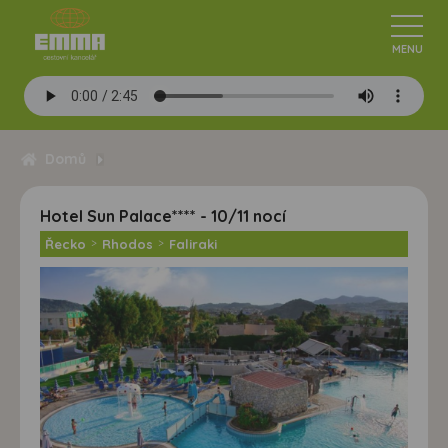
Domů
Hotel Sun Palace**** - 10/11 nocí
Řecko
>
Rhodos
>
Faliraki