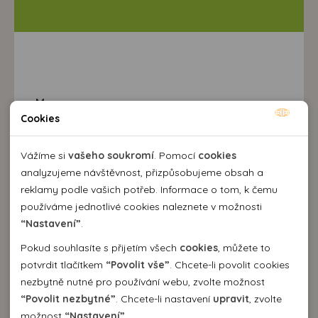
Mapa
Cookies
Nutné cookies
Nutné cookies pomáhají, aby byla webová stránka
Vážíme si
vašeho soukromí
. Pomocí
cookies
použitelná tak, že umožní základní funkce jako navigace
analyzujeme návštěvnost, přizpůsobujeme obsah a
stránky a přístup k zabezpečeným sekcím webové stránky.
reklamy podle vašich potřeb. Informace o tom, k čemu
Webová stránka nemůže správně fungovat bez těchto
používáme jednotlivé cookies naleznete v možnosti
cookies.
“Nastavení”
.
Pokud souhlasíte s přijetím všech
cookies
, můžete to
Analytické cookies
potvrdit tlačítkem
“Povolit vše”
. Chcete-li povolit cookies
nezbytně nutné pro používání webu, zvolte možnost
Pomocí analytických cookies můžeme měřit návštěvnost
Destinace a výlety
“Povolit nezbytné”
. Chcete-li nastavení
upravit
, zvolte
našeho webu, zdroje návštěv, výkon reklam a také jejich
Personální cookies
možnost
“Nastavení”
.
dosah. Takto získaná data zpracováváme anonymně bez