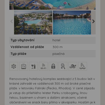
Hotel Sun Palace**** -
Hotel Sun Palace**** -
Hotel Su
Typ ubytování
hotel
10/11 nocí - Rhodos,
10/11 nocí - Rhodos,
10/11 no
Faliraki - Hotel Aquasol
Faliraki - Hotel Aquasol
Faliraki
Vzdálenost od pláže
300 m
Sun Palace
Sun Palace
Sun Pal
Typ pláže
písečná
Renovovaný hotelový komplex sestávající z 5 budov leží v
krásné zahradě ve vzdálenosti 300 m od široké písečné
pláže. v letovisku Faliraki (Řecko, Rhodos). V ceně zájezdu
je vstup do přilehlého Water Parku s tobogány, línou
řekou, bazénem s vlnami a dalšími atrakcemi, včetně
občerstvení ve snack baru přímo v akvaparku. Hostům je k