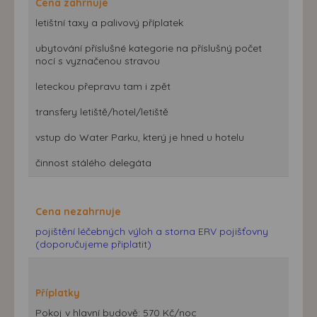
Cena zahrnuje
letištní taxy a palivový příplatek
ubytování příslušné kategorie na příslušný počet
nocí s vyznačenou stravou
leteckou přepravu tam i zpět
transfery letiště/hotel/letiště
vstup do Water Parku, který je hned u hotelu
činnost stálého delegáta
Cena nezahrnuje
pojištění léčebných výloh a storna ERV pojišťovny
(doporučujeme připlatit)
Příplatky
Pokoj v hlavní budově: 570 Kč/noc