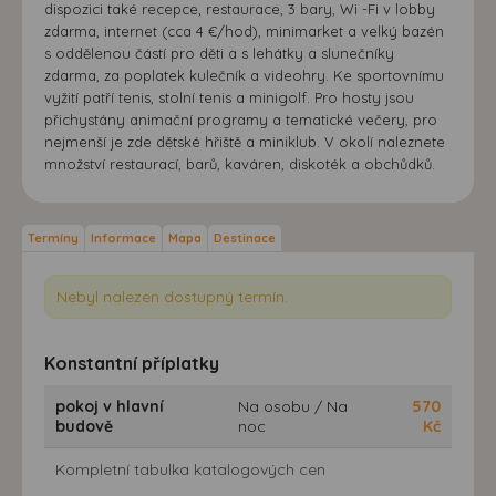
dispozici také recepce, restaurace, 3 bary, Wi -Fi v lobby
zdarma, internet (cca 4 €/hod), minimarket a velký bazén
s oddělenou částí pro děti a s lehátky a slunečníky
zdarma, za poplatek kulečník a videohry. Ke sportovnímu
vyžití patří tenis, stolní tenis a minigolf. Pro hosty jsou
přichystány animační programy a tematické večery, pro
nejmenší je zde dětské hřiště a miniklub. V okolí naleznete
množství restaurací, barů, kaváren, diskoték a obchůdků.
Termíny
Informace
Mapa
Destinace
Nebyl nalezen dostupný termín.
Konstantní příplatky
pokoj v hlavní
Na osobu / Na
570
budově
noc
Kč
Kompletní tabulka katalogových cen