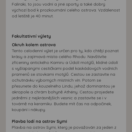
Faliraki, to jsou vodní a jiné sporty a také dobrý
výchozí bod k prozkoumání celého ostrova. Vzdálenost
od letiště je 40 minut.
Fakultativní výlety
Okruh kolem ostrova
Tento celodenní výlet je určen pro ty, kdo chtějí poznat
krásy a zajímavá místa celého Rhodu. Navštívíte
zříceniny antického Kamiru a Údolí motýlů, klidné údolí
s vyšlapanými cestičkami podél kaskádových vodních
pramenů se stovkami motýlů. Cestou se zastavíte na
ochutnávku výborných místních vín. Potom se
přesunete do kouzelného Lindu, jehož dominantou je
akropole a chrám bohyně Athény. Cestou projedete
jedněmi z nejkrásnějších vesnic a zastavíte se i v
továrně na keramiku. Budete mít čas na odpočinek,
koupání i nákupy.
Plavba lodí na ostrov Symi
Plavba na ostrov Symi, který je považován za jeden z