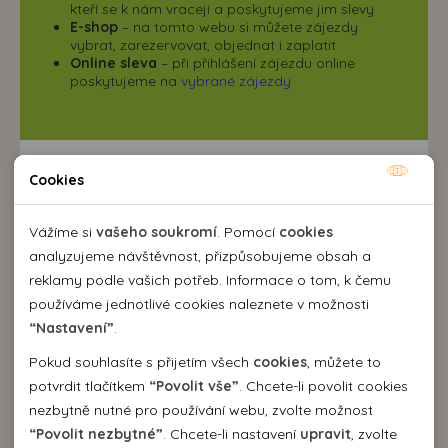
kteří se k nám vracejí a poskytujeme jim slevy
E-shop
– na tomto webu si můžete zájezdy
vybrat, zarezervovat, objednat i zaplatit
Online sleva
– při přihlášení zájezdu online
poskytujeme na
vybrané zájezdy
Cookies
Nutné cookies
Nutné cookies pomáhají, aby byla webová stránka
Vážíme si
vašeho soukromí
. Pomocí
cookies
Mapa
použitelná tak, že umožní základní funkce jako navigace
analyzujeme návštěvnost, přizpůsobujeme obsah a
stránky a přístup k zabezpečeným sekcím webové stránky.
reklamy podle vašich potřeb. Informace o tom, k čemu
Webová stránka nemůže správně fungovat bez těchto
používáme jednotlivé cookies naleznete v možnosti
cookies.
“Nastavení”
.
Pokud souhlasíte s přijetím všech
cookies
, můžete to
Analytické cookies
potvrdit tlačítkem
“Povolit vše”
. Chcete-li povolit cookies
nezbytně nutné pro používání webu, zvolte možnost
Pomocí analytických cookies můžeme měřit návštěvnost
“Povolit nezbytné”
. Chcete-li nastavení
upravit
, zvolte
našeho webu, zdroje návštěv, výkon reklam a také jejich
Personální cookies