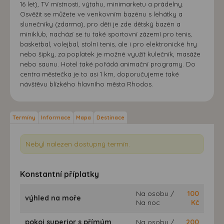
16 let), TV místnosti, výtahu, minimarketu a prádelny.
Osvěžit se můžete ve venkovním bazénu s lehátky a
slunečníky (zdarma), pro děti je zde dětský bazén a
miniklub, nachází se tu také sportovní zázemí pro tenis,
basketbal, volejbal, stolní tenis, ale i pro elektronické hry
nebo šipky, za poplatek je možné využít kulečník, masáže
nebo saunu. Hotel také pořádá animační programy. Do
centra městečka je to asi 1 km, doporučujeme také
návštěvu blízkého hlavního města Rhodos.
Termíny
Informace
Mapa
Destinace
Nebyl nalezen dostupný termín.
Konstantní příplatky
Na osobu /
100
výhled na moře
Na noc
Kč
pokoj superior s přímým
Na osobu /
200