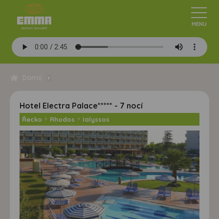
Domů
Hotel Electra Palace***** - 7 nocí
Řecko
>
Rhodos
>
Ialyssos