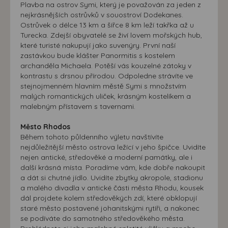
Plavba na ostrov Symi, který je považován za jeden z
nejkrásnějších ostrůvků v souostroví Dodekanes.
Ostrůvek o délce 13 km a šířce 8 km leží takřka až u
Turecka. Zdejší obyvatelé se živí lovem mořských hub,
které turisté nakupují jako suvenýry. První naší
zastávkou bude klášter Panormitis s kostelem
archanděla Michaela. Potěší vás kouzelné zátoky v
kontrastu s drsnou přírodou. Odpoledne strávíte ve
stejnojmenném hlavním městě Symi s množstvím
malých romantických uliček, krásným kostelíkem a
malebným přístavem s tavernami.
Město Rhodos
Během tohoto půldenního výletu navštívíte
nejdůležitější město ostrova ležící v jeho špičce. Uvidíte
nejen antické, středověké a moderní památky, ale i
další krásná místa. Poradíme vám, kde dobře nakoupit
a dát si chutné jídlo. Uvidíte zbytky akropole, stadionu
a malého divadla v antické části města Rhodu, kousek
dál projdete kolem středověkých zdí, které obklopují
staré město postavené johanitskými rytíři, a nakonec
se podíváte do samotného středověkého města.