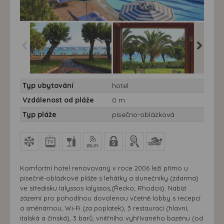
Hotel Electra Palace*****
Hotel Electra Palace*****
Hotel Ele
Typ ubytování
hotel
- 7 nocí - Rhodos,
- 7 nocí - Rhodos,
- 7 nocí
Ialyssos, hotel Electra
Ialyssos, hotel Electra
Ialyssos,
Vzdálenost od pláže
0 m
Palace
Palace
Palace
Typ pláže
písečno-oblázková
Komfortní hotel renovovaný v roce 2006 leží přímo u
písečně-oblázkové pláže s lehátky a slunečníky (zdarma)
ve středisku Ialyssos Ialyssos,(Řecko, Rhodos). Nabízí
zázemí pro pohodlnou dovolenou včetně lobby s recepcí
a směnárnou, Wi-Fi (za poplatek), 3 restaurací (hlavní,
italská a čínská), 3 barů, vnitřního vyhřívaného bazénu (od