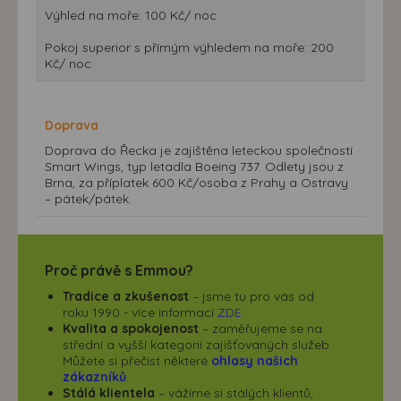
Výhled na moře: 100 Kč/ noc
Pokoj superior s přímým výhledem na moře: 200
Kč/ noc
Doprava
Doprava do Řecka je zajištěna leteckou společností
Smart Wings, typ letadla Boeing 737. Odlety jsou z
Brna, za příplatek 600 Kč/osoba z Prahy a Ostravy
– pátek/pátek.
Proč právě s Emmou?
Tradice a zkušenost
– jsme tu pro vás od
roku 1990 - více informací
ZDE
Kvalita a spokojenost
– zaměřujeme se na
střední a vyšší kategorii zajišťovaných služeb.
Můžete si přečíst některé
ohlasy našich
zákazníků
.
Stálá klientela
– vážíme si stálých klientů,