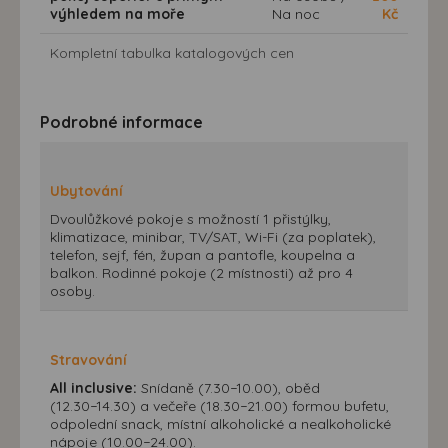
výhledem na moře
Na noc
Kč
Kompletní tabulka katalogových cen
Podrobné informace
Ubytování
Dvoulůžkové pokoje s možností 1 přistýlky,
klimatizace, minibar, TV/SAT, Wi-Fi (za poplatek),
telefon, sejf, fén, župan a pantofle, koupelna a
balkon. Rodinné pokoje (2 místnosti) až pro 4
osoby.
Stravování
All inclusive:
Snídaně (7.30−10.00), oběd
(12.30−14.30) a večeře (18.30−21.00) formou bufetu,
odpolední snack, místní alkoholické a nealkoholické
nápoje (10.00−24.00).