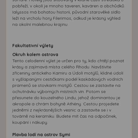
pobřeží, v okolí je mnoho taveren, kaváren a obchůdků.
Ialyssos má bohatou historii, původní starověké sídlo
leží na vrcholu hory Filerimos, odkud je krásný výhled
na okolní malebnou krajinu.
Fakultativní výlety
Okruh kolem ostrova
Tento celodenní výlet je určen pro ty, kdo chtějí poznat
krásy a zajímavá místa celého Rhodu. Navštívíte
zříceniny antického Kamiru a Údolí motýlů, klidné údolí
s vyšlapanými cestičkami podél kaskádových vodních
pramenů se stovkami motýlů. Cestou se zastavíte na
ochutnávku výborných místních vín. Potom se
přesunete do kouzelného Lindu, jehož dominantou je
akropole a chrám bohyně Athény. Cestou projedete
jedněmi z nejkrásnějších vesnic a zastavíte se i v
továrně na keramiku. Budete mít čas na odpočinek,
koupání i nákupy.
Plavba lodí na ostrov Symi