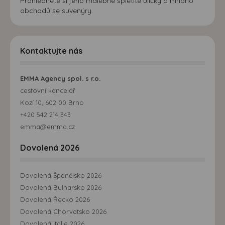
Prohlédnete si jeho malebné spletité uličky a mnoho
obchodů se suvenýry.
Kontaktujte nás
EMMA Agency spol. s r.o.
cestovní kancelář
Kozí 10, 602 00 Brno
+420 542 214 343
emma@emma.cz
Dovolená 2026
Dovolená Španělsko 2026
Dovolená Bulharsko 2026
Dovolená Řecko 2026
Dovolená Chorvatsko 2026
Dovolená Itálie 2026